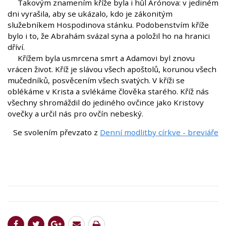
Takovým znamením kříže byla i hůl Árónova: v jediném
dni vyrašila, aby se ukázalo, kdo je zákonitým
služebníkem Hospodinova stánku. Podobenstvím kříže
bylo i to, že Abrahám svázal syna a položil ho na hranici
dříví.
Křížem byla usmrcena smrt a Adamovi byl znovu
vrácen život. Kříž je slávou všech apoštolů, korunou všech
mučedníků, posvěcením všech svatých. V kříži se
oblékáme v Krista a svlékáme člověka starého. Kříž nás
všechny shromáždil do jediného ovčince jako Kristovy
ovečky a určil nás pro ovčín nebeský.
Se svolením převzato z
Denní modlitby církve - breviáře