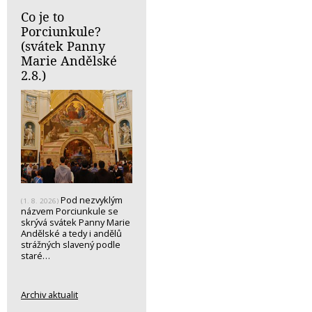
Co je to
Porciunkule?
(svátek Panny
Marie Andělské
2.8.)
Pod nezvyklým
(1. 8. 2026)
názvem Porciunkule se
skrývá svátek Panny Marie
Andělské a tedy i andělů
strážných slavený podle
staré…
Archiv aktualit