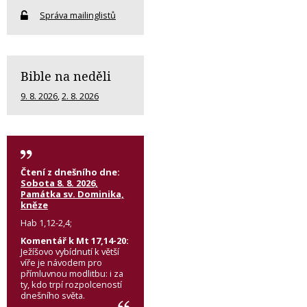
Správa mailinglistů
Bible na neděli
9. 8. 2026
,
2. 8. 2026
Čtení z dnešního dne:
Sobota 8. 8. 2026,
Památka sv. Dominika,
kněze
Hab 1,12-2,4;
Komentář k Mt 17,14-20:
Ježíšovo vybídnutí k větší
víře je návodem pro
přímluvnou modlitbu: i za
ty, kdo trpí rozpolceností
dnešního světa.