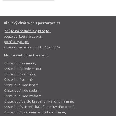
Biblický citát webu pastorace.cz
„Stůjte na cestách a vyhlížejte,
ptejte se, která je dobrá,
po ní se vydejte
a vaše duše naleznou klid.“ (Jer 6,16)
Motto webu pastorace.cz
Kriste, buď se mnou,
Kriste, buď přede mnou,
Kriste, buď za mnou,
Kriste, buď ve mně.
Kriste, buď, kde lehám,
Kriste, buď, kde sedám,
Kriste, buď, kde vstávám.
Kriste, buď v srdci každého myslícího na mne,
Kriste, buď v ústech každého mluvicího o mně,
Kriste, buď v každém oku vidoucím mne,