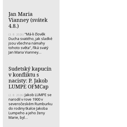
Jan Maria
Vianney (svátek
4.8.)
“Má-li člověk
(3. 8. 2026)
Ducha svatého, jak sladké
jsou všechna námahy
tohoto světa“, říká svatý
Jan Maria Vianney…
Sudetský kapucín
v konfliktu s
nacisty: P. Jakob
LUMPE OFMCap
Jakob LUMPE se
(2. 8. 2026)
narodil v rove 1900 v
severočeském Rumburku
do rodiny tkalce Jakoba
Lumpeho a jeho ženy
Marie, byl…