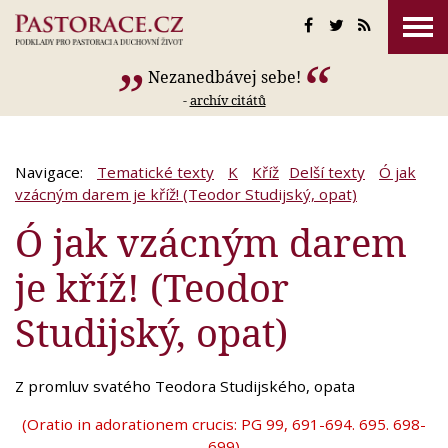
Nezanedbávej sebe!
-
archív citátů
Navigace:
Tematické texty
K
Kříž
Delší texty
Ó jak
vzácným darem je kříž! (Teodor Studijský, opat)
Ó jak vzácným darem
je kříž! (Teodor
Studijský, opat)
Z promluv svatého Teodora Studijského, opata
(Oratio in adorationem crucis: PG 99, 691-694. 695. 698-
699)