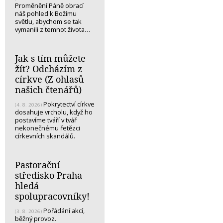
Proměnění Páně obrací
náš pohled k Božímu
světlu, abychom se tak
vymanili z temnot života…
Jak s tím můžete
žít? Odcházím z
církve (Z ohlasů
našich čtenářů)
Pokrytectví církve
(4. 8. 2026)
dosahuje vrcholu, když ho
postavíme tváří v tvář
nekonečnému řetězci
církevních skandálů.
Pastorační
středisko Praha
hledá
spolupracovníky!
Pořádání akcí,
(3. 8. 2026)
běžný provoz.