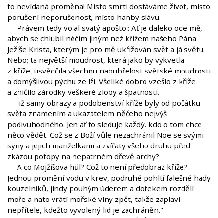
to nevídaná proměna! Místo smrti dostáváme život, místo
porušení neporušenost, místo hanby slávu.
Právem tedy volal svatý apoštol: Ať je daleko ode mě,
abych se chlubil něčím jiným než křížem našeho Pána
Ježíše Krista, kterým je pro mě ukřižován svět a já světu.
Nebo; ta největší moudrost, která jako by vykvetla
z kříže, usvědčila všechnu nabubřelost světské moudrosti
a domýšlivou pýchu ze lži. Všeliké dobro vzešlo z kříže
a zničilo zárodky veškeré zloby a špatnosti.
Již samy obrazy a podobenství kříže byly od počátku
světa znamením a ukazatelem něčeho nejvýš
podivuhodného. Jen ať to sleduje každý, kdo o tom chce
něco vědět. Což se z Boží vůle nezachránil Noe se svými
syny a jejich manželkami a zvířaty všeho druhu před
zkázou potopy na nepatrném dřevě archy?
A co Mojžíšova hůl? Což to není předobraz kříže?
Jednou promění vodu v krev, podruhé pohltí falešné hady
kouzelníků, jindy pouhým úderem a dotekem rozdělí
moře a nato vrátí mořské vlny zpět, takže zaplaví
nepřítele, kdežto vyvolený lid je zachráněn."