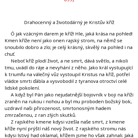
Drahocenný a životodárný je Kristův kříž
Ó jak vzácným darem je kříž! Hle, jaká krása na pohled!
Kmen kříže není jako onen rajský strom, na němž se
snoubilo dobro a zlo; je celý krásný, skvělý na pohled i na
chuť.
Neboť kříž plodí život, a ne smrt, dává světlo, a nikoli
tmu, uvádí do ráje a nevyhání z něho. Jako král vystupující
k triumfu na válečný vůz vystoupil Kristus na kříž, potřel
vládce smrti ďábla a vysvobodil z tyranova otroctví celé
lidské pokolení.
A když byl Pán jako nejudatnější bojovník v boji na kříži
zraněn na rukou i nohou a byl mu proboden božský bok,
uzdravil naši přirozenost, smrtonosným hadem
zmrzačenou, z ran zlých skutků.
Z rajského kmene kdysi vzešla naše smrt, z kmene
kříže nyní prýští náš nový život. Z rajského stromu nás
kdysi lstivý had oklamal, křížem jsme ho však zahnali. Jaká