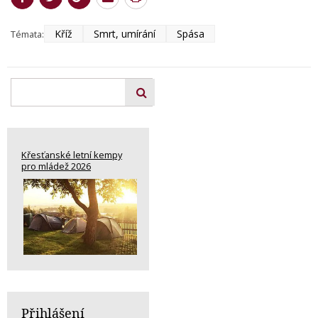
Kříž
Smrt, umírání
Spása
Témata:
Křesťanské letní kempy
pro mládež 2026
Přihlášení