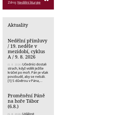
Zdroj:
Nedělní liturgie
Aktuality
Nedělní přímluvy
/ 19. neděle v
mezidobí, cyklus
A / 9. 8. 2026
Učedníci dostali
(5. 8. 2026)
strach, když viděli Ježíše
kráčet po moři. Pán je však
povzbudil, aby se nebáli.
[1] S důvěrou v Pána,…
Proměnění Páně
na hoře Tábor
(6.8.)
Událost
(5. 8. 2026)