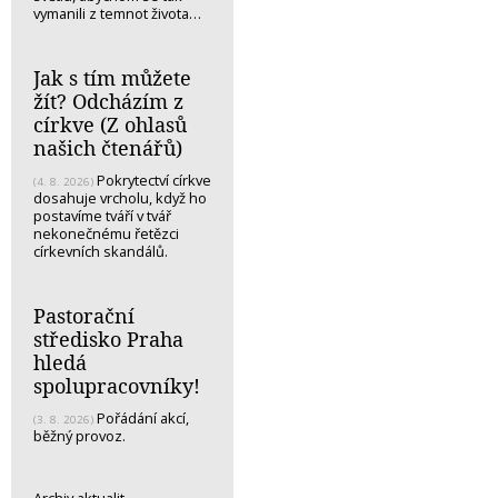
vymanili z temnot života…
Jak s tím můžete
žít? Odcházím z
církve (Z ohlasů
našich čtenářů)
Pokrytectví církve
(4. 8. 2026)
dosahuje vrcholu, když ho
postavíme tváří v tvář
nekonečnému řetězci
církevních skandálů.
Pastorační
středisko Praha
hledá
spolupracovníky!
Pořádání akcí,
(3. 8. 2026)
běžný provoz.