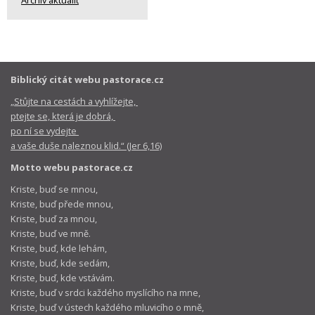
Archiv aktualit
Biblický citát webu pastorace.cz
„Stůjte na cestách a vyhlížejte,
ptejte se, která je dobrá,
po ní se vydejte
a vaše duše naleznou klid.“ (Jer 6,16)
Motto webu pastorace.cz
Kriste, buď se mnou,
Kriste, buď přede mnou,
Kriste, buď za mnou,
Kriste, buď ve mně.
Kriste, buď, kde lehám,
Kriste, buď, kde sedám,
Kriste, buď, kde vstávám.
Kriste, buď v srdci každého myslícího na mne,
Kriste, buď v ústech každého mluvicího o mně,