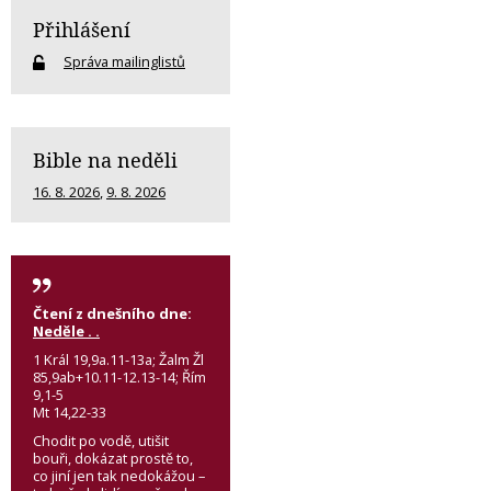
Přihlášení
Správa mailinglistů
Bible na neděli
16. 8. 2026
,
9. 8. 2026
Čtení z dnešního dne:
Neděle . .
1 Král 19,9a.11-13a; Žalm Žl
85,9ab+10.11-12.13-14; Řím
9,1-5
Mt 14,22-33
Chodit po vodě, utišit
bouři, dokázat prostě to,
co jiní jen tak nedokážou –