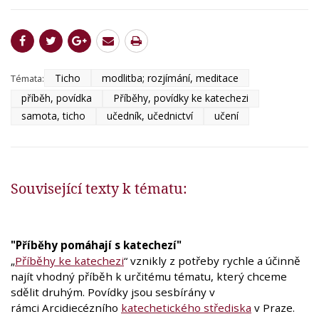
Ticho
modlitba; rozjímání, meditace
Témata:
příběh, povídka
Příběhy, povídky ke katechezi
samota, ticho
učedník, učednictví
učení
Související texty k tématu:
"Příběhy pomáhají s katechezí"
„
Příběhy ke katechezi
“ vznikly z potřeby rychle a účinně
najít vhodný příběh k určitému tématu, který chceme
sdělit druhým. Povídky jsou sesbírány v
rámci Arcidiecézního
katechetického střediska
v Praze.