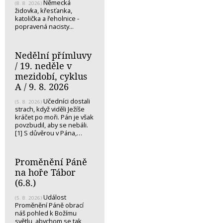
Německá
(8. 8. 2026)
židovka, křesťanka,
katolička a řeholnice -
popravená nacisty...
Nedělní přímluvy
/ 19. neděle v
mezidobí, cyklus
A / 9. 8. 2026
Učedníci dostali
(5. 8. 2026)
strach, když viděli Ježíše
kráčet po moři. Pán je však
povzbudil, aby se nebáli.
[1] S důvěrou v Pána,…
Proměnění Páně
na hoře Tábor
(6.8.)
Událost
(5. 8. 2026)
Proměnění Páně obrací
náš pohled k Božímu
světlu, abychom se tak