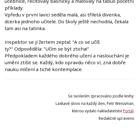
učebnice, recitovaly básničky a malovaly na tabuli početní
příklady.
Vpředu v první lavici seděla malá, asi tříletá dívenka,
dcerka jednoho učitele. Do školy ještě nechodila, čekala
tam asi na tatínka.
Inspektor se jí žertem zeptal: "A co se učíš
ty?" Odpověděla: "Učím se být zticha!"
Předpokladem každého dobrého učení a naslouchání je
umění ztišit se. Každý, kdo opravdu něco ví, zná dobře
nauku mlčení a tiché kontemplace.
Se svolením zpracováno podle knihy:
Laskavé slovo na každý den, Petr Weissman,
kterou vydalo nakladatelství
Portál
.
Redakčně upraveno