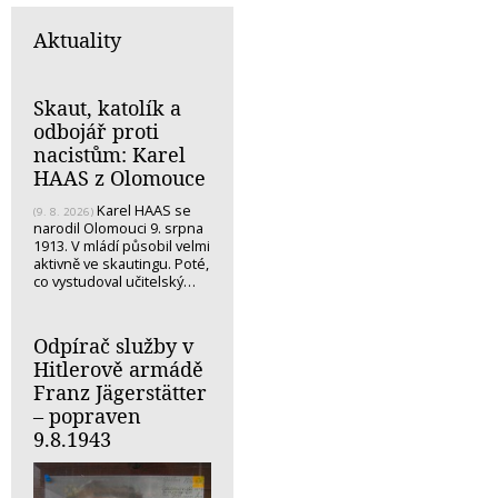
Aktuality
Skaut, katolík a
odbojář proti
nacistům: Karel
HAAS z Olomouce
Karel HAAS se
(9. 8. 2026)
narodil Olomouci 9. srpna
1913. V mládí působil velmi
aktivně ve skautingu. Poté,
co vystudoval učitelský…
Odpírač služby v
Hitlerově armádě
Franz Jägerstätter
– popraven
9.8.1943