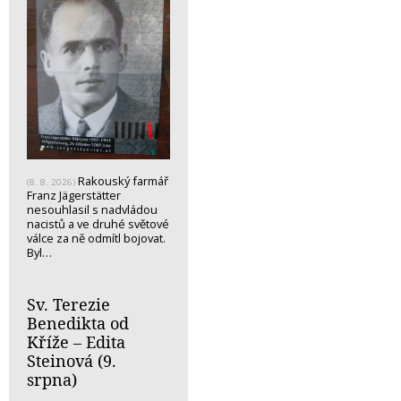
Rakouský farmář
(8. 8. 2026)
Franz Jägerstätter
nesouhlasil s nadvládou
nacistů a ve druhé světové
válce za ně odmítl bojovat.
Byl…
Sv. Terezie
Benedikta od
Kříže – Edita
Steinová (9.
srpna)