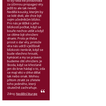
to by řada lidí považovala
za účinnou propagaci víry.
Ježíš to ale tak nevidí.
Nedělá kousky, kterým by
se lidé divili, ale chce být
svým učedníkům blízko.
Pro nás je těžké s jeho
blízkostí počítat, když se
bouře nechce utišit a když
se cítíme být ohroženi
vlnami. Proto je třeba
prosit o dar víry, protože
víra nás udrží v Ježíšově
blízkosti i tenkrát, když se
bude všechno hroutit,
kymácet a my se právem
budeme cítit ohroženi. Je
škoda, když se křesťané
jen do krve hádají o to, zda
se mají věci v církvi dělat
tak nebo onak. Mohou
přitom ztratit ze zřetele
toho jediného, který
skutečně zachraňuje.
Zdroj:
Nedělní liturgie