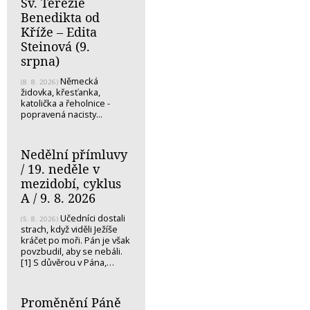
Sv. Terezie
Benedikta od
Kříže – Edita
Steinová (9.
srpna)
Německá
(8. 8. 2026)
židovka, křesťanka,
katolička a řeholnice -
popravená nacisty...
Nedělní přímluvy
/ 19. neděle v
mezidobí, cyklus
A / 9. 8. 2026
Učedníci dostali
(5. 8. 2026)
strach, když viděli Ježíše
kráčet po moři. Pán je však
povzbudil, aby se nebáli.
[1] S důvěrou v Pána,…
Proměnění Páně