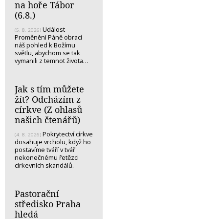
na hoře Tábor
(6.8.)
Událost
(5. 8. 2026)
Proměnění Páně obrací
náš pohled k Božímu
světlu, abychom se tak
vymanili z temnot života…
Jak s tím můžete
žít? Odcházím z
církve (Z ohlasů
našich čtenářů)
Pokrytectví církve
(4. 8. 2026)
dosahuje vrcholu, když ho
postavíme tváří v tvář
nekonečnému řetězci
církevních skandálů.
Pastorační
středisko Praha
hledá