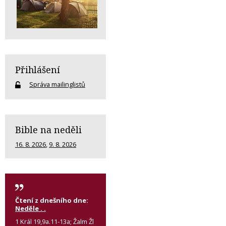
Přihlášení
Správa mailinglistů
Bible na neděli
16. 8. 2026
,
9. 8. 2026
Čtení z dnešního dne:
Neděle . .
1 Král 19,9a.11-13a; Žalm Žl