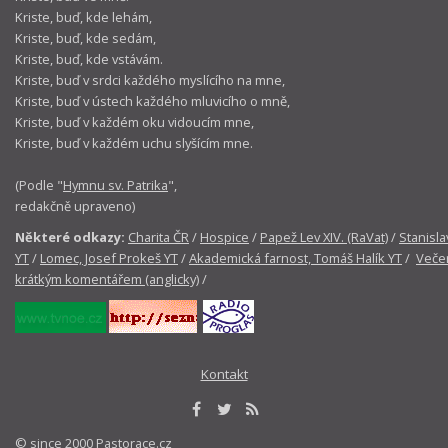
Kriste, buď, kde lehám,
Kriste, buď, kde sedám,
Kriste, buď, kde vstávám.
Kriste, buď v srdci každého myslícího na mne,
Kriste, buď v ústech každého mluvicího o mně,
Kriste, buď v každém oku vidoucím mne,
Kriste, buď v každém uchu slyšícím mne.
(Podle "
Hymnu sv. Patrika
",
redakčně upraveno)
Některé odkazy:
Charita ČR
/
Hospice
/
Papež Lev XIV. (RaVat)
/
Stanisla
YT
/
Lomec, Josef Prokeš YT
/
Akademická farnost, Tomáš Halík YT
/
Večer
krátkým komentářem (anglicky)
/
Kontakt
© since 2000 Pastorace.cz