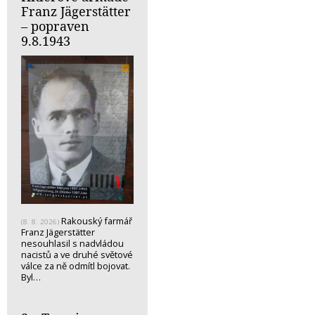
Franz Jägerstätter
– popraven
9.8.1943
Rakouský farmář
(8. 8. 2026)
Franz Jägerstätter
nesouhlasil s nadvládou
nacistů a ve druhé světové
válce za ně odmítl bojovat.
Byl…