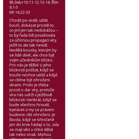
85,9ab+10.11-12.13-14; Řím
9,1-5
Mt 14,22-33
Chodit po vodě, utišit
bouři, dokázat prostě to,
co jiní jen tak nedokážou –
to by řada lidí považovala
za účinnou propagaci víry.
Ježíš to ale tak nevidí.
Nedělá kousky, kterým by
se lidé divili, ale chce být
svým učedníkům blízko.
Pro nás je těžké s jeho
blízkostí počítat, když se
bouře nechce utišit a když
se cítíme být ohroženi
vlnami. Proto je třeba
prosit o dar víry, protože
víra nás udrží v Ježíšově
blízkosti i tenkrát, když se
bude všechno hroutit,
kymácet a my se právem
budeme cítit ohroženi. Je
škoda, když se křesťané
jen do krve hádají o to, zda
se mají věci v církvi dělat
tak nebo onak. Mohou