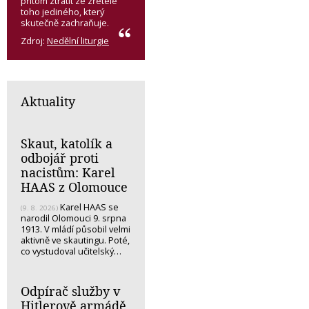
přitom ztratit ze zřetele
toho jediného, který
skutečně zachraňuje.
Zdroj:
Nedělní liturgie
Aktuality
Skaut, katolík a
odbojář proti
nacistům: Karel
HAAS z Olomouce
Karel HAAS se
(9. 8. 2026)
narodil Olomouci 9. srpna
1913. V mládí působil velmi
aktivně ve skautingu. Poté,
co vystudoval učitelský…
Odpírač služby v
Hitlerově armádě