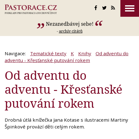
Nezanedbávej sebe!
-
archív citátů
Navigace:
Tematické texty
K
Knihy
Od adventu do
adventu - Křesťanské putování rokem
Od adventu do
adventu - Křesťanské
putování rokem
Drobná útlá knížečka Jana Kotase s ilustracemi Martiny
Špinkové provází děti celým rokem.