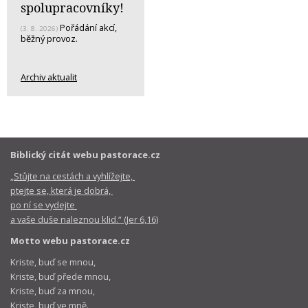
spolupracovníky!
Pořádání akcí,
(3. 8. 2026)
běžný provoz.
Archiv aktualit
Biblický citát webu pastorace.cz
„Stůjte na cestách a vyhlížejte,
ptejte se, která je dobrá,
po ní se vydejte
a vaše duše naleznou klid.“ (Jer 6,16)
Motto webu pastorace.cz
Kriste, buď se mnou,
Kriste, buď přede mnou,
Kriste, buď za mnou,
Kriste, buď ve mně.