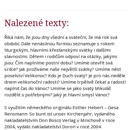
Nalezené texty:
Říká nám, že jsou dny všední a sváteční, že má rok svá
období. Dále nenásilnou formou seznamuje s rokem
liturgickým, hlavními křesťanskými svátky i dalšími
slavnostmi. Dětem i rodičům odpoví na otázky, jakými
jsou: Čím naplníme postní dobu? Umíme otevřít svá
srdce? Jak prožíváme naše největší svátky? Umíme nést
poselství Velikonoc? Kdo je Duch svatý? Je pro nás neděle
dnem velikonoční radosti? Umíme trpělivě čekat a radostí
naplnit čas do Vánoc? Umíme se jako svatý Mikuláš
rozdělit s potřebnými? Jaký je hlavní smysl Vánoc?
S využitím německého originálu Esther Hebert – Gesa
Rensmann: So bunt ist unser Kirchenjahr, vydaného
nakladatelstvím Don Bosco Verlag v Mnichově v roce
2004, vydalo nakladatelství Doron v roce 2004.