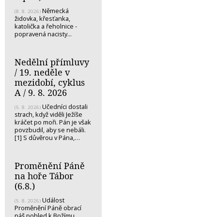
Německá
(8. 8. 2026)
židovka, křesťanka,
katolička a řeholnice -
popravená nacisty...
Nedělní přímluvy
/ 19. neděle v
mezidobí, cyklus
A / 9. 8. 2026
Učedníci dostali
(5. 8. 2026)
strach, když viděli Ježíše
kráčet po moři. Pán je však
povzbudil, aby se nebáli.
[1] S důvěrou v Pána,…
Proměnění Páně
na hoře Tábor
(6.8.)
Událost
(5. 8. 2026)
Proměnění Páně obrací
náš pohled k Božímu