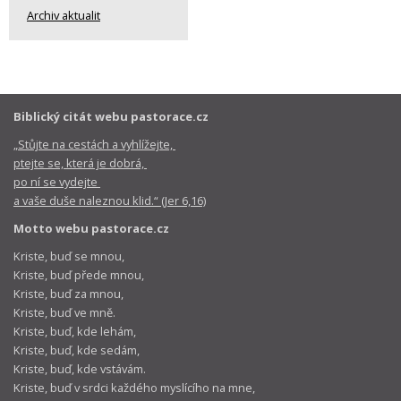
Archiv aktualit
Biblický citát webu pastorace.cz
„Stůjte na cestách a vyhlížejte,
ptejte se, která je dobrá,
po ní se vydejte
a vaše duše naleznou klid.“ (Jer 6,16)
Motto webu pastorace.cz
Kriste, buď se mnou,
Kriste, buď přede mnou,
Kriste, buď za mnou,
Kriste, buď ve mně.
Kriste, buď, kde lehám,
Kriste, buď, kde sedám,
Kriste, buď, kde vstávám.
Kriste, buď v srdci každého myslícího na mne,