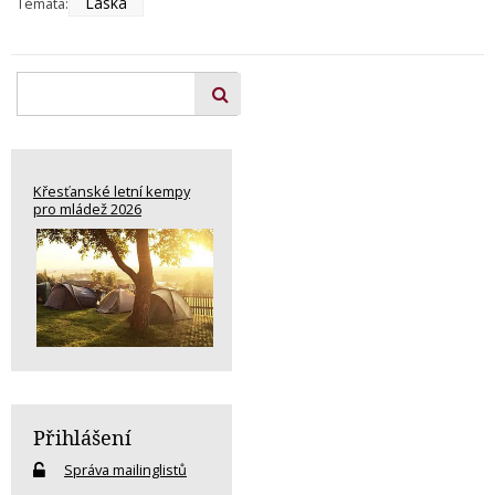
Láska
Témata:
Křesťanské letní kempy
pro mládež 2026
Přihlášení
Správa mailinglistů