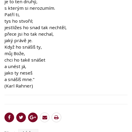
je to ten druhý,
s kterým si nerozumím.
Patří ti,
tys ho stvořil;
jestližes ho snad tak nechtěl,
přece jsi ho tak nechal,
jaký právě je.
Když ho snášíš ty,
můj Bože,
chci ho také snášet
a unést já,
jako ty neseš
a snášíš mne."
(Karl Rahner)