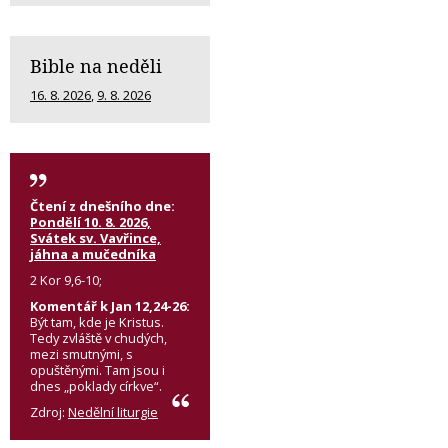
Bible na neděli
16. 8. 2026
,
9. 8. 2026
Čtení z dnešního dne:
Pondělí 10. 8. 2026,
Svátek sv. Vavřince,
jáhna a mučedníka
2 Kor 9,6-10;
Komentář k Jan 12,24-26:
Být tam, kde je Kristus.
Tedy zvláště v chudých,
mezi smutnými, s
opuštěnými. Tam jsou i
dnes „poklady církve“.
Zdroj:
Nedělní liturgie