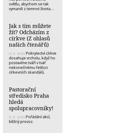
světlu, abychom se tak
vymanili z temnot života…
Jak s tím můžete
žít? Odcházím z
církve (Z ohlasů
našich čtenářů)
Pokrytectví církve
(4. 8. 2026)
dosahuje vrcholu, když ho
postavíme tváří v tvář
nekonečnému řetězci
církevních skandálů.
Pastorační
středisko Praha
hledá
spolupracovníky!
Pořádání akcí,
(3. 8. 2026)
běžný provoz.