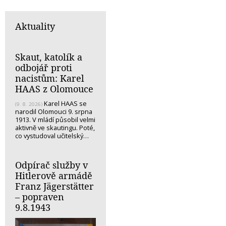
Aktuality
Skaut, katolík a
odbojář proti
nacistům: Karel
HAAS z Olomouce
Karel HAAS se
(9. 8. 2026)
narodil Olomouci 9. srpna
1913. V mládí působil velmi
aktivně ve skautingu. Poté,
co vystudoval učitelský…
Odpírač služby v
Hitlerově armádě
Franz Jägerstätter
– popraven
9.8.1943