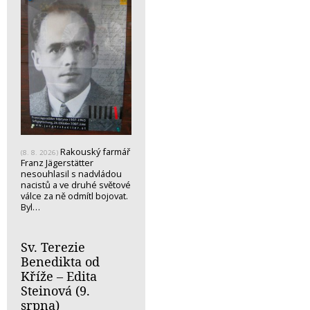
Rakouský farmář
(8. 8. 2026)
Franz Jägerstätter
nesouhlasil s nadvládou
nacistů a ve druhé světové
válce za ně odmítl bojovat.
Byl…
Sv. Terezie
Benedikta od
Kříže – Edita
Steinová (9.
srpna)