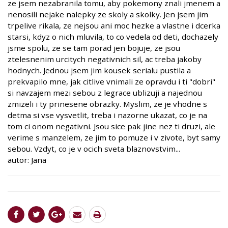
ze jsem nezabranila tomu, aby pokemony znali jmenem a
nenosili nejake nalepky ze skoly a skolky. Jen jsem jim
trpelive rikala, ze nejsou ani moc hezke a vlastne i dcerka
starsi, kdyz o nich mluvila, to co vedela od deti, dochazely
jsme spolu, ze se tam porad jen bojuje, ze jsou
ztelesnenim urcitych negativnich sil, ac treba jakoby
hodnych. Jednou jsem jim kousek serialu pustila a
prekvapilo mne, jak citlive vnimali ze opravdu i ti "dobri"
si navzajem mezi sebou z legrace ublizuji a najednou
zmizeli i ty prinesene obrazky. Myslim, ze je vhodne s
detma si vse vysvetlit, treba i nazorne ukazat, co je na
tom ci onom negativni. Jsou sice pak jine nez ti druzi, ale
verime s manzelem, ze jim to pomuze i v zivote, byt samy
sebou. Vzdyt, co je v ocich sveta blaznovstvim...
autor: Jana