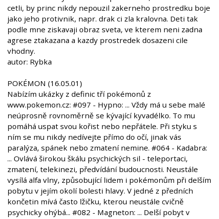
cetli, by princ nikdy nepouzil zakerneho prostredku boje
jako jeho protivnik, napr. drak ci zla kralovna. Deti tak
podle mne ziskavaji obraz sveta, ve kterem neni zadna
agrese ztakazana a kazdy prostredek dosazeni cile
vhodny.
autor: Rybka
POKÉMON (16.05.01)
Nabízím ukázky z definic tří pokémonů z
www.pokemon.cz: #097 - Hypno: ... Vždy má u sebe malé
neúprosně rovnoměrně se kývající kyvadélko. To mu
pomáhá uspat svou kořist nebo nepřátele. Při styku s
ním se mu nikdy nedívejte přímo do očí, jinak vás
paralýza, spánek nebo zmatení nemine. #064 - Kadabra:
... Ovlává širokou škálu psychických sil - teleportaci,
zmatení, telekinezi, předvídání budoucnosti. Neustále
vysílá alfa vlny, způsobující lidem i pokémonům při delším
pobytu v jejím okolí bolesti hlavy. V jedné z předních
končetin mívá často lžičku, kterou neustále cvičně
psychicky ohýbá... #082 - Magneton: ... Delší pobyt v