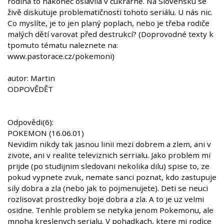
rodina to nakonec oslavila v cukrárně. Na Slovensku se
živě diskutuje problematičnosti tohoto seriálu. U nás nic.
Co myslíte, je to jen planý poplach, nebo je třeba rodiče
malých dětí varovat před destrukcí? (Doprovodné texty k
tpomuto tématu naleznete na:
www.pastorace.cz/pokemoni)
autor: Martin
ODPOVĚDĚT
Odpovědi(6):
POKEMON (16.06.01)
Nevidim nikdy tak jasnou linii mezi dobrem a zlem, ani v
zivote, ani v realite televiznich serrialu. Jako problem mi
prijde (po studijnim sledovani nekolika dilu) spise to, ze
pokud vypnete zvuk, nemate sanci poznat, kdo zastupuje
sily dobra a zla (nebo jak to pojmenujete). Deti se neuci
rozlisovat prostredky boje dobra a zla. A to je uz velmi
osidne. Tenhle problem se netyka jenom Pokemonu, ale
mnoha kreslenych serialu. V pohadkach, ktere mi rodice