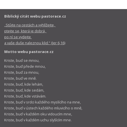
Biblický citát webu pastorace.cz
„Stůjte na cestách a vyhlížejte,
ptejte se, která je dobrá,
po ní se vydejte
a vaše duše naleznou klid.“ (Jer 6,16)
Motto webu pastorace.cz
Kriste, buď se mnou,
Kriste, buď přede mnou,
Kriste, buď za mnou,
Kriste, buď ve mně.
Kriste, buď, kde lehám,
Kriste, buď, kde sedám,
Kriste, buď, kde vstávám.
Kriste, buď v srdci každého myslícího na mne,
Kriste, buď v ústech každého mluvicího o mně,
Kriste, buď v každém oku vidoucím mne,
Kriste, buď v každém uchu slyšícím mne.