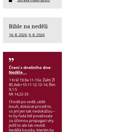
Bible na neděli
16. 8. 2026
,
9. 8. 2026
Čtení z dnešního dne:
Neděle . .
1 Král 19,9a.11-13a; Žalm Žl
85,9ab+10.11-12.13-14; Řím
9,1-5
Mt 14,22-33
Chodit po vodě, utišit
bouři, dokázat prostě to,
co jiní jen tak nedokážou –
to by řada lidí považovala
za účinnou propagaci víry.
Ježíš to ale tak nevidí.
Nedělá kousky, kterým by