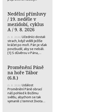
Nedělní přímluvy
/ 19. neděle v
mezidobí, cyklus
A / 9. 8. 2026
Učedníci dostali
(5. 8. 2026)
strach, když viděli Ježíše
kráčet po moři. Pán je však
povzbudil, aby se nebáli.
[1] S důvěrou v Pána,…
Proměnění Páně
na hoře Tábor
(6.8.)
Událost
(5. 8. 2026)
Proměnění Páně obrací
náš pohled k Božímu
světlu, abychom se tak
vymanili z temnot života…