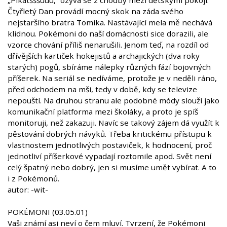
„Pikatšššúúú,“ ozývá se z chodby mezi dětskými pokoji.
Čtyřletý Dan provádí mocný skok na záda svého
nejstaršího bratra Tomíka. Nastávající mela mě nechává
klidnou. Pokémoni do naší domácnosti sice dorazili, ale
vzorce chování příliš nenarušili. Jenom teď, na rozdíl od
dřívějších kartiček hokejistů a archajických (dva roky
starých) pogů, sbíráme nálepky různých fází bojovných
příšerek. Na seriál se nedíváme, protože je v neděli ráno,
před odchodem na mši, tedy v době, kdy se televize
nepouští. Na druhou stranu ale podobné módy slouží jako
komunikační platforma mezi školáky, a proto je spíš
monitoruji, než zakazuji. Navíc se takový zájem dá využít k
pěstování dobrých návyků. Třeba kritickému přístupu k
vlastnostem jednotlivých postaviček, k hodnocení, proč
jednotliví příšerkové vypadají roztomile apod. Svět není
celý špatný nebo dobrý, jen si musíme umět vybírat. A to
i z Pokémonů.
autor: -wit-
POKÉMONI (03.05.01)
Vaši známí asi neví o čem mluví. Tvrzení, že Pokémoni