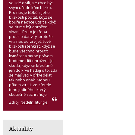
se lidé divili, ale chce být
svým učedníkům blízko.
Pro nás je těžké s jeho
blízkostí počítat, když se
bouře nechce utišit a když
se cítíme být ohroženi
vlnami. Proto je třeba
prosit o dar víry, protože
víra nás udrží v Ježíšově
blízkosti i tenkrát, když se
bude všechno hroutit,
kymácet a my se právem
budeme cítit ohroženi. Je
škoda, když se křesťané
jen do krve hádají o to, zda
se mají věci v církvi dělat
tak nebo onak. Mohou
přitom ztratit ze zřetele
toho jediného, který
skutečně zachraňuje.
Zdroj:
Nedělní liturgie
Aktuality