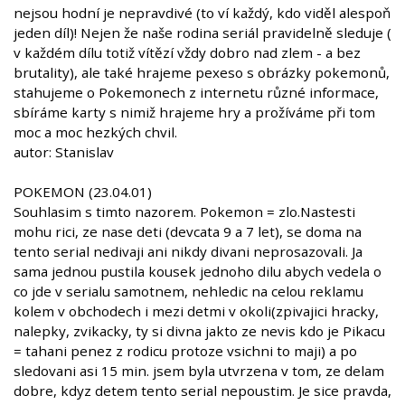
nejsou hodní je nepravdivé (to ví každý, kdo viděl alespoň
jeden díl)! Nejen že naše rodina seriál pravidelně sleduje (
v každém dílu totiž vítězí vždy dobro nad zlem - a bez
brutality), ale také hrajeme pexeso s obrázky pokemonů,
stahujeme o Pokemonech z internetu různé informace,
sbíráme karty s nimiž hrajeme hry a prožíváme při tom
moc a moc hezkých chvil.
autor: Stanislav
POKEMON (23.04.01)
Souhlasim s timto nazorem. Pokemon = zlo.Nastesti
mohu rici, ze nase deti (devcata 9 a 7 let), se doma na
tento serial nedivaji ani nikdy divani neprosazovali. Ja
sama jednou pustila kousek jednoho dilu abych vedela o
co jde v serialu samotnem, nehledic na celou reklamu
kolem v obchodech i mezi detmi v okoli(zpivajici hracky,
nalepky, zvikacky, ty si divna jakto ze nevis kdo je Pikacu
= tahani penez z rodicu protoze vsichni to maji) a po
sledovani asi 15 min. jsem byla utvrzena v tom, ze delam
dobre, kdyz detem tento serial nepoustim. Je sice pravda,