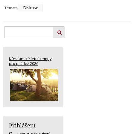
Diskuse
Témata:
Křesťanské letní kempy
pro mládež 2026
Přihlášení
Správa mailinglistů