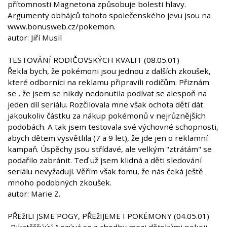
přítomnosti Magnetona způsobuje bolesti hlavy.
Argumenty obhájců tohoto společenského jevu jsou na
www.bonusweb.cz/pokemon.
autor: Jiří Musil
TESTOVÁNÍ RODIČOVSKÝCH KVALIT (08.05.01)
Řekla bych, že pokémoni jsou jednou z dalších zkoušek,
které odborníci na reklamu připravili rodičům. Přiznám
se , že jsem se nikdy nedonutila podívat se alespoň na
jeden díl seriálu. Rozčilovala mne však ochota dětí dát
jakoukoliv částku za nákup pokémonů v nejrůznějších
podobách. A tak jsem testovala své výchovné schopnosti,
abych dětem vysvětlila (7 a 9 let), že jde jen o reklamní
kampaň. Úspěchy jsou střídavé, ale velkým "ztrátám" se
podařilo zabránit. Teď už jsem klidná a děti sledování
seriálu nevyžadují. Věřím však tomu, že nás čeká ještě
mnoho podobných zkoušek.
autor: Marie Z.
PŘEžILI JSME POGY, PŘEžIJEME I POKÉMONY (04.05.01)