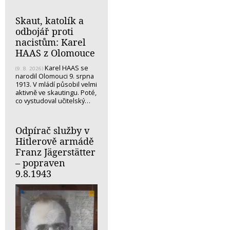
Skaut, katolík a
odbojář proti
nacistům: Karel
HAAS z Olomouce
Karel HAAS se
(9. 8. 2026)
narodil Olomouci 9. srpna
1913. V mládí působil velmi
aktivně ve skautingu. Poté,
co vystudoval učitelský…
Odpírač služby v
Hitlerově armádě
Franz Jägerstätter
– popraven
9.8.1943