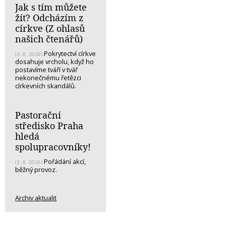
Jak s tím můžete
žít? Odcházím z
církve (Z ohlasů
našich čtenářů)
Pokrytectví církve
(4. 8. 2026)
dosahuje vrcholu, když ho
postavíme tváří v tvář
nekonečnému řetězci
církevních skandálů.
Pastorační
středisko Praha
hledá
spolupracovníky!
Pořádání akcí,
(3. 8. 2026)
běžný provoz.
Archiv aktualit