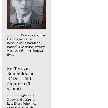
Rakouský farmář
(8. 8. 2026)
Franz Jägerstätter
nesouhlasil s nadvládou
nacistů a ve druhé světové
válce za ně odmítl bojovat.
Byl…
Sv. Terezie
Benedikta od
Kříže – Edita
Steinová (9.
srpna)
Německá
(8. 8. 2026)
židovka, křesťanka,
katolička a řeholnice -
popravená nacisty...