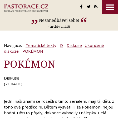
Nezanedbávej sebe!
-
archív citátů
Navigace:
Tematické texty
D
Diskuse
Ukončené
diskuze
POKÉMON
POKÉMON
Diskuse
(21.04.01)
Jedni naši známí se rozešli s tímto seriálem, mají tři děti, z
toho dvě předškolní. Dětem vysvětlili, že Pokémoni nejou
hodní. Děti to přijaly, dokonce vyhodily i nálepky. Celá