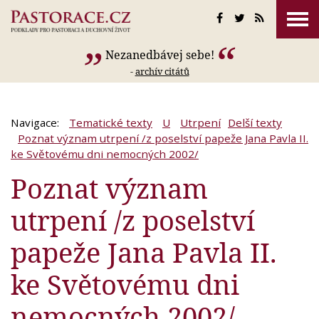
Nezanedbávej sebe!
-
archív citátů
Navigace:
Tematické texty
U
Utrpení
Delší texty
Poznat význam utrpení /z poselství papeže Jana Pavla II.
ke Světovému dni nemocných 2002/
Poznat význam
utrpení /z poselství
papeže Jana Pavla II.
ke Světovému dni
nemocných 2002/