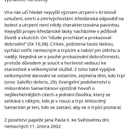
Víra nás učí hledat nejvyšší význam utrpení v Kristově
umučení, smrti a zmrtvýchvstání. Křesťanská odpověď na
bolest a utrpení není nikdy charakterizována pasivitou.
Nejvyšší projev křesťanské lásky nacházíme v Ježíšově
životě a skutcích. On “všude procházel a prokazoval
dobrodiní” (Sk 10,38). Církev, pobízena touto láskou,
vychází vstříc nemocným a trpícím a nabízí jim útěchu a
naději. Nejedná se o pouhé prokazování dobročinnosti,
protože důvodem je soucit a horlivost vedoucí ke
starostlivé a velkomyslné službě. Z toho také vyplývá
velkomyslné darování se ostatním, zejména těm, kdo trpí
(srov. Salvifici doloris, 29). Evangelní podobenství o
milosrdném Samaritánovi výstižně hovoří o
nejšlechetnějších citech a jednání člověka, který se
setkává s někým, kdo je v nouzi a trpí. Milosrdný
Samaritán je ten, kdo se zastaví, aby se o trpící postaral.
Z poselství papeže Jana Pavla II. ke Světovému dni
nemocných 11. února 2002