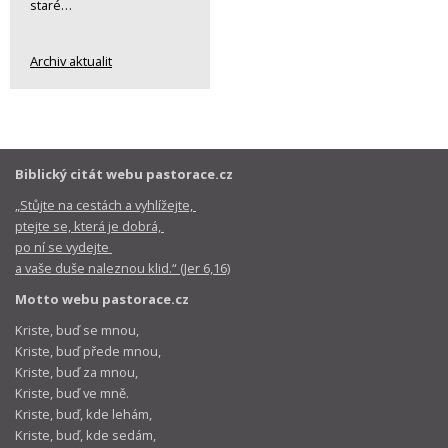
staré…
Archiv aktualit
Biblický citát webu pastorace.cz
„Stůjte na cestách a vyhlížejte,
ptejte se, která je dobrá,
po ní se vydejte
a vaše duše naleznou klid.“ (Jer 6,16)
Motto webu pastorace.cz
Kriste, buď se mnou,
Kriste, buď přede mnou,
Kriste, buď za mnou,
Kriste, buď ve mně.
Kriste, buď, kde lehám,
Kriste, buď, kde sedám,