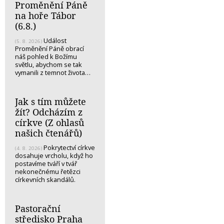
Proměnění Páně
na hoře Tábor
(6.8.)
Událost
(5. 8. 2026)
Proměnění Páně obrací
náš pohled k Božímu
světlu, abychom se tak
vymanili z temnot života…
Jak s tím můžete
žít? Odcházím z
církve (Z ohlasů
našich čtenářů)
Pokrytectví církve
(4. 8. 2026)
dosahuje vrcholu, když ho
postavíme tváří v tvář
nekonečnému řetězci
církevních skandálů.
Pastorační
středisko Praha