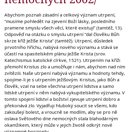
Abychom poznali zásadní a celkový význam utrpení,
“musíme pohledět na zjevení Boží lásky, posledního
pramene smyslu všech věcí, které existují” (tamtéž, 13).
Odpověď na otázku o smyslu utrpení “dal člověku Bůh
skrze kříž Ježíše Krista” (tamtéž). Utrpení, důsledek
prvotního hříchu, nabývá nového významu a stává se
účastí na spasitelském plánu Ježíše Krista (srov.
Katechismus katolické církve, 1521). Utrpením na kříži
přemohl Kristus zlo a umožňuje i nám, abychom nad ním
zvítězili. Naše utrpení nabývá významu a hodnoty tehdy,
spojíme-li je s utrpením Ježíšovým. Kristus, jako Bůh a
člověk, vzal na sebe všechna utrpení lidstva a samo
lidské utrpení v něm nabývá vykupitelského významu. V
tomto spojení lidství a božství zjevuje utrpení dobro a
překonává zlo. Vyjadřuji hluboký soucit se všemi, kdo
zakoušejí bolest, a vroucně se modlím, aby se pro ně
oslava Světového dne nemocných stala blahodárným
okamžikem, který může v jejich životě odkrýt nové
významné horizonty.