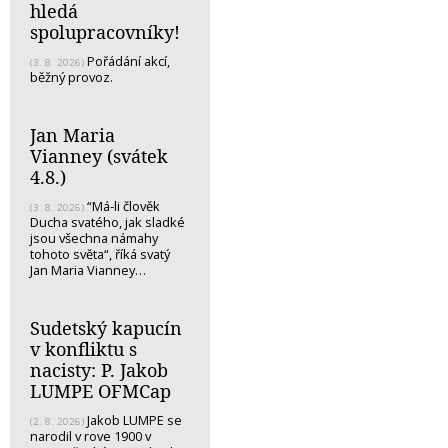
hledá
spolupracovníky!
Pořádání akcí,
(3. 8. 2026)
běžný provoz.
Jan Maria
Vianney (svátek
4.8.)
“Má-li člověk
(3. 8. 2026)
Ducha svatého, jak sladké
jsou všechna námahy
tohoto světa“, říká svatý
Jan Maria Vianney…
Sudetský kapucín
v konfliktu s
nacisty: P. Jakob
LUMPE OFMCap
Jakob LUMPE se
(2. 8. 2026)
narodil v rove 1900 v