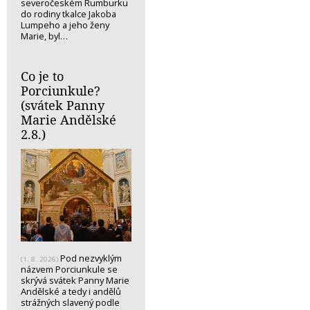
severočeském Rumburku
do rodiny tkalce Jakoba
Lumpeho a jeho ženy
Marie, byl…
Co je to
Porciunkule?
(svátek Panny
Marie Andělské
2.8.)
Pod nezvyklým
(1. 8. 2026)
názvem Porciunkule se
skrývá svátek Panny Marie
Andělské a tedy i andělů
strážných slavený podle