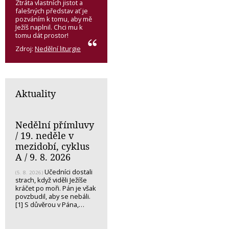
Ztráta vlastních jistot a
falešných představ ať je
pozváním k tomu, aby mě
Ježíš naplnil. Chci mu k
tomu dát prostor!
Zdroj:
Nedělní liturgie
Aktuality
Nedělní přímluvy
/ 19. neděle v
mezidobí, cyklus
A / 9. 8. 2026
Učedníci dostali
(5. 8. 2026)
strach, když viděli Ježíše
kráčet po moři. Pán je však
povzbudil, aby se nebáli.
[1] S důvěrou v Pána,…