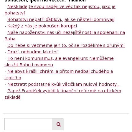
-
Neskládejte svou naději ve věc tak nejistou, jako je
bohatství
-
Bohatství nepatří ďáblovi, jak se někteří domnívají
-
Každý z nás je pokoušen korupcí
-
Naše náboženství nás učí nezajištěnosti a spoléhání na
Boha
-
Do nebe si vezmeme jen to, oč se rozdělíme s druhými
-
Drazí, nebuďme lakotní
-
To není komunismus, ale evangelium: Nemůžeme
sloužit Bohu i mamonu
-
Ne abys krášlil chrám, a přitom nedbal chudého a
trpícího
-
Neztratit podstatné kvůli věcičkám nulové hodnoty...
-
Papež František vybídl k finanční reformě na etickém
základě