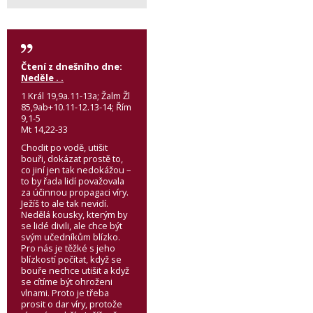
Čtení z dnešního dne:
Neděle . .
1 Král 19,9a.11-13a; Žalm Žl
85,9ab+10.11-12.13-14; Řím
9,1-5
Mt 14,22-33
Chodit po vodě, utišit
bouři, dokázat prostě to,
co jiní jen tak nedokážou –
to by řada lidí považovala
za účinnou propagaci víry.
Ježíš to ale tak nevidí.
Nedělá kousky, kterým by
se lidé divili, ale chce být
svým učedníkům blízko.
Pro nás je těžké s jeho
blízkostí počítat, když se
bouře nechce utišit a když
se cítíme být ohroženi
vlnami. Proto je třeba
prosit o dar víry, protože