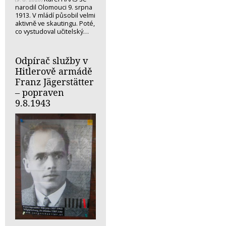
narodil Olomouci 9. srpna
1913. V mládí působil velmi
aktivně ve skautingu. Poté,
co vystudoval učitelský…
Odpírač služby v
Hitlerově armádě
Franz Jägerstätter
– popraven
9.8.1943