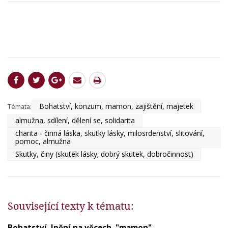
Bohatství, konzum, mamon, zajištění, majetek
Témata:
almužna, sdílení, dělení se, solidarita
charita - činná láska, skutky lásky, milosrdenství, slitování,
pomoc, almužna
Skutky, činy (skutek lásky; dobrý skutek, dobročinnost)
Související texty k tématu:
Bohatství, lpění na věcech, "mamon"