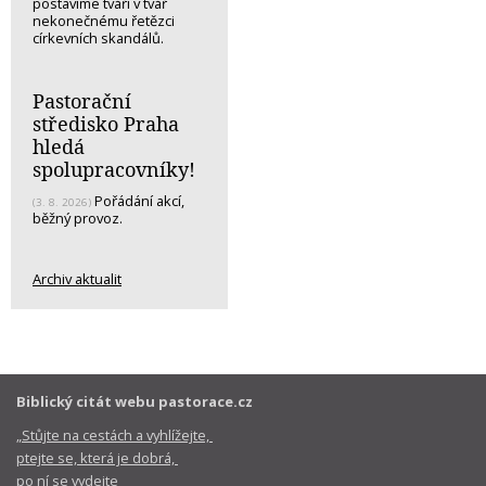
postavíme tváří v tvář
nekonečnému řetězci
církevních skandálů.
Pastorační
středisko Praha
hledá
spolupracovníky!
Pořádání akcí,
(3. 8. 2026)
běžný provoz.
Archiv aktualit
Biblický citát webu pastorace.cz
„Stůjte na cestách a vyhlížejte,
ptejte se, která je dobrá,
po ní se vydejte