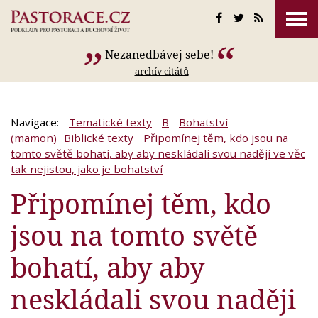
Nezanedbávej sebe!
-
archív citátů
Navigace:
Tematické texty
B
Bohatství
(mamon)
Biblické texty
Připomínej těm, kdo jsou na
tomto světě bohatí, aby aby neskládali svou naději ve věc
tak nejistou, jako je bohatství
Připomínej těm, kdo
jsou na tomto světě
bohatí, aby aby
neskládali svou naději