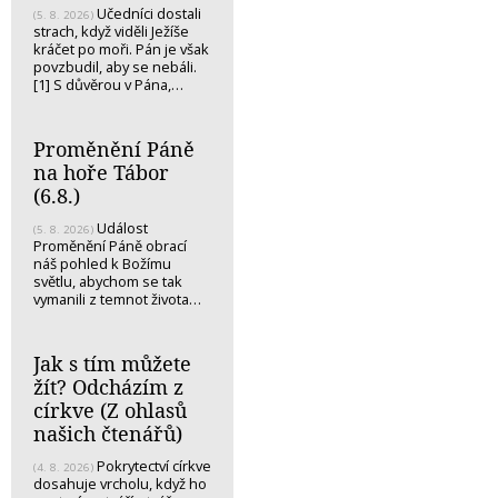
Učedníci dostali
(5. 8. 2026)
strach, když viděli Ježíše
kráčet po moři. Pán je však
povzbudil, aby se nebáli.
[1] S důvěrou v Pána,…
Proměnění Páně
na hoře Tábor
(6.8.)
Událost
(5. 8. 2026)
Proměnění Páně obrací
náš pohled k Božímu
světlu, abychom se tak
vymanili z temnot života…
Jak s tím můžete
žít? Odcházím z
církve (Z ohlasů
našich čtenářů)
Pokrytectví církve
(4. 8. 2026)
dosahuje vrcholu, když ho