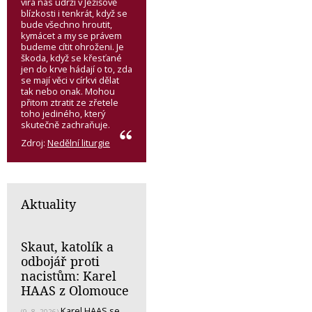
víra nás udrží v Ježíšově
blízkosti i tenkrát, když se
bude všechno hroutit,
kymácet a my se právem
budeme cítit ohroženi. Je
škoda, když se křesťané
jen do krve hádají o to, zda
se mají věci v církvi dělat
tak nebo onak. Mohou
přitom ztratit ze zřetele
toho jediného, který
skutečně zachraňuje.
Zdroj:
Nedělní liturgie
Aktuality
Skaut, katolík a
odbojář proti
nacistům: Karel
HAAS z Olomouce
Karel HAAS se
(9. 8. 2026)