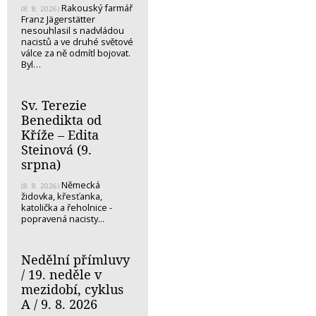
Rakouský farmář
(8. 8. 2026)
Franz Jägerstätter
nesouhlasil s nadvládou
nacistů a ve druhé světové
válce za ně odmítl bojovat.
Byl…
Sv. Terezie
Benedikta od
Kříže – Edita
Steinová (9.
srpna)
Německá
(8. 8. 2026)
židovka, křesťanka,
katolička a řeholnice -
popravená nacisty...
Nedělní přímluvy
/ 19. neděle v
mezidobí, cyklus
A / 9. 8. 2026