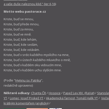
a vaše duše naleznou klid.“ (Jer 6,16)
Motto webu pastorace.cz
Kriste, buď se mnou,
Kriste, buď přede mnou,
Kriste, buď za mnou,
Kriste, buď ve mně.
Kriste, buď, kde lehám,
Kriste, buď, kde sedám,
Kriste, buď, kde vstávám.
Kriste, buď v srdci každého myslícího na mne,
Kriste, buď v ústech každého mluvicího o mně,
Kriste, buď v každém oku vidoucím mne,
Kriste, buď v každém uchu slyšícím mne.
(Podle "
Hymnu sv. Patrika
",
redakčně upraveno)
Některé odkazy:
Charita ČR
/
Hospice
/
Papež Lev XIV. (RaVat)
/
Stanisla
YT
/
Lomec, Josef Prokeš YT
/
Akademická farnost, Tomáš Halík YT
/
Večer
krátkým komentářem (anglicky)
/