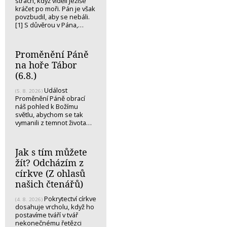
strach, když viděli Ježíše
kráčet po moři. Pán je však
povzbudil, aby se nebáli.
[1] S důvěrou v Pána,…
Proměnění Páně
na hoře Tábor
(6.8.)
Událost
(5. 8. 2026)
Proměnění Páně obrací
náš pohled k Božímu
světlu, abychom se tak
vymanili z temnot života…
Jak s tím můžete
žít? Odcházím z
církve (Z ohlasů
našich čtenářů)
Pokrytectví církve
(4. 8. 2026)
dosahuje vrcholu, když ho
postavíme tváří v tvář
nekonečnému řetězci