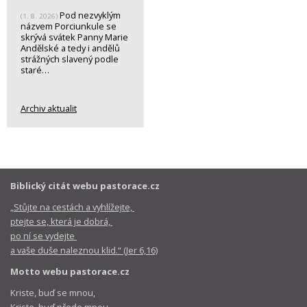
Pod nezvyklým
(1. 8. 2026)
názvem Porciunkule se
skrývá svátek Panny Marie
Andělské a tedy i andělů
strážných slavený podle
staré…
Archiv aktualit
Biblický citát webu pastorace.cz
„Stůjte na cestách a vyhlížejte,
ptejte se, která je dobrá,
po ní se vydejte
a vaše duše naleznou klid.“ (Jer 6,16)
Motto webu pastorace.cz
Kriste, buď se mnou,
Kriste, buď přede mnou,