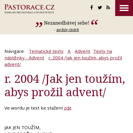
Nezanedbávej sebe!
-
archív citátů
Navigace:
Tematické texty
A
Advent
Texty na
nástěnky - Advent
r. 2004 /Jak jen toužím, abys prožil
advent/
r. 2004 /Jak jen toužím,
abys prožil advent/
Ve wordu je text ke stažení
zde
JAK JEN TOUŽÍM,