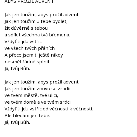
ABYS PROŽIL ADVENT
Jak jen toužím, abys prožil advent.
Jak jen toužím u tebe bydlet,
žít důvěrně s tebou
a sdílet všechna tvá břemena.
Vždyť ti jdu vstříc
ve všech tvých přáních.
A přece jsem ti ještě nikdy
nesměl žádné splnit.
Já, tvůj Bůh.
Jak jen toužím, abys prožil advent.
Jak jen toužím znovu se zrodit
ve tvém městě, tvé ulici,
ve tvém domě a ve tvém srdci.
Vždyť ti jdu vstříc od věčnosti k věčnosti.
Ale hledám jen tebe.
Já, tvůj Bůh.