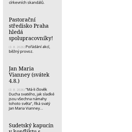
církevních skandálů.
Pastorační
středisko Praha
hledá
spolupracovníky!
Pořádání akcí,
(3. 8. 2026)
běžný provoz.
Jan Maria
Vianney (svátek
4.8.)
“Má-li člověk
(3. 8. 2026)
Ducha svatého, jak sladké
jsou všechna námahy
tohoto světa“, říká svatý
Jan Maria Vianney…
Sudetský kapucín
v konfliktu s