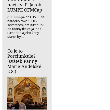
nacisty: P. Jakob
LUMPE OFMCap
Jakob LUMPE se
(2. 8. 2026)
narodil v rove 1900 v
severočeském Rumburku
do rodiny tkalce Jakoba
Lumpeho a jeho ženy
Marie, byl…
Co je to
Porciunkule?
(svátek Panny
Marie Andělské
2.8.)