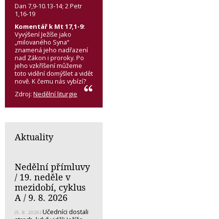
Dan 7,9-10.13-14; 2 Petr
1,16-19
Komentář k Mt 17,1-9:
Vyvýšení Ježíše jako
„milovaného Syna“
znamená jeho nadřazení
nad Zákon i proroky. Po
jeho vzkříšení můžeme
toto vidění domýšlet a vidět
nově. K čemu nás vybízí?
Zdroj:
Nedělní liturgie
Aktuality
Nedělní přímluvy
/ 19. neděle v
mezidobí, cyklus
A / 9. 8. 2026
Učedníci dostali
(5. 8. 2026)