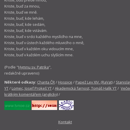
Kriste, buď za mnou,
Kriste, buď ve mně.
Kriste, buď, kde lehám,
Kriste, buď, kde sedám,
Kriste, buď, kde vstávám.
Kriste, buď v srdci každého myslícího na mne,
Kriste, buď v ústech každého mluvicího o mně,
Kriste, buď v každém oku vidoucím mne,
Kriste, buď v každém uchu slyšícím mne.
(Podle "
Hymnu sv. Patrika
",
redakčně upraveno)
Některé odkazy:
Charita ČR
/
Hospice
/
Papež Lev XIV. (RaVat)
/
Stanisla
YT
/
Lomec, Josef Prokeš YT
/
Akademická farnost, Tomáš Halík YT
/
Večer
krátkým komentářem (anglicky)
/
Kontakt