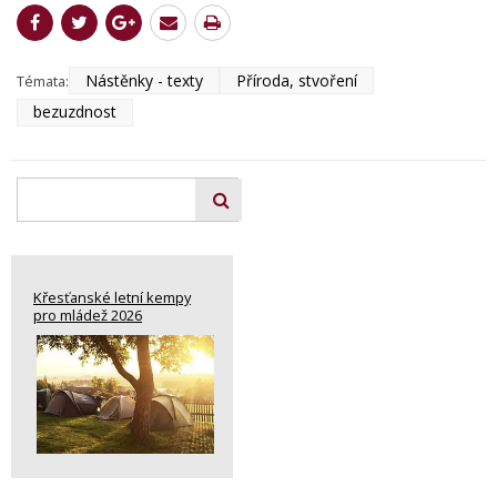
Nástěnky - texty
Příroda, stvoření
Témata:
bezuzdnost
Křesťanské letní kempy
pro mládež 2026