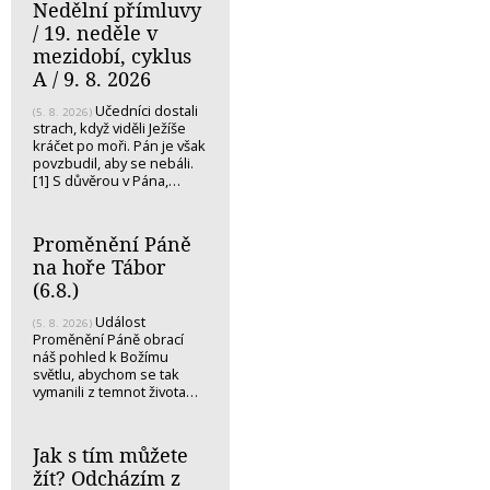
Nedělní přímluvy
/ 19. neděle v
mezidobí, cyklus
A / 9. 8. 2026
Učedníci dostali
(5. 8. 2026)
strach, když viděli Ježíše
kráčet po moři. Pán je však
povzbudil, aby se nebáli.
[1] S důvěrou v Pána,…
Proměnění Páně
na hoře Tábor
(6.8.)
Událost
(5. 8. 2026)
Proměnění Páně obrací
náš pohled k Božímu
světlu, abychom se tak
vymanili z temnot života…
Jak s tím můžete
žít? Odcházím z