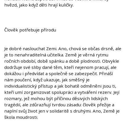
hvězd, jako když děti hrají kuličky.
Člověk potřebuje přírodu
Je dobré naslouchat Zemi. Ano, chová se občas drsně, ale
je to nenahraditelná učitelka. Země je věrná rytmu
ročních období, době spánku a době plodnosti. Obvykle
dodržuje své sliby dané těm, kteří nejenom pracují, ale
dokážou i předvídat a společně se zabezpečit. Přináší
nám poučení, když ukazuje, jak směšný je
individualistický přístup a jak bohatě odměněni jsou ti,
kteří umí zorganizovat spolupráci a vytváření rezerv. Její
rozmary, jež mohou být příčinou děsivých lidských
tragédií, ale zdůrazňují tvrdou zásadu: člověk přežije a
naplní svůj život jen v solidaritě s druhými. Ano, Země je
škola moudrosti.