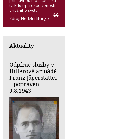
přímluvnou modlitbu: i za
ty, kdo trpí rozpolceností
dnešního světa.
Zdroj:
Nedělní liturgie
Aktuality
Odpírač služby v
Hitlerově armádě
Franz Jägerstätter
– popraven
9.8.1943