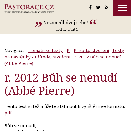
Nezanedbávej sebe!
-
archív citátů
Navigace:
Tematické texty
P
Příroda, stvoření
Texty
na nástěnky - Příroda, stvoření
r. 2012 Bůh se nenudí
(Abbé Pierre)
r. 2012 Bůh se nenudí
(Abbé Pierre)
Tento text si též můžete stáhnout k vytištění ve formátu:
pdf
.
Bůh se nenudí,