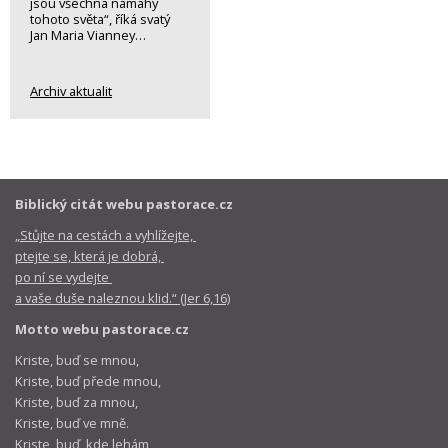
jsou všechna námahy
tohoto světa“, říká svatý
Jan Maria Vianney…
Archiv aktualit
Biblický citát webu pastorace.cz
„Stůjte na cestách a vyhlížejte,
ptejte se, která je dobrá,
po ní se vydejte
a vaše duše naleznou klid.“ (Jer 6,16)
Motto webu pastorace.cz
Kriste, buď se mnou,
Kriste, buď přede mnou,
Kriste, buď za mnou,
Kriste, buď ve mně.
Kriste, buď, kde lehám,