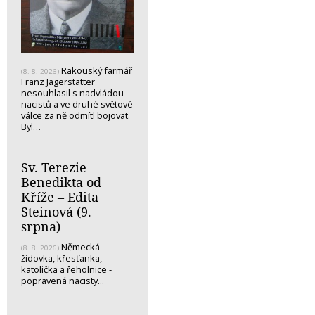
Rakouský farmář
(8. 8. 2026)
Franz Jägerstätter
nesouhlasil s nadvládou
nacistů a ve druhé světové
válce za ně odmítl bojovat.
Byl…
Sv. Terezie
Benedikta od
Kříže – Edita
Steinová (9.
srpna)
Německá
(8. 8. 2026)
židovka, křesťanka,
katolička a řeholnice -
popravená nacisty...