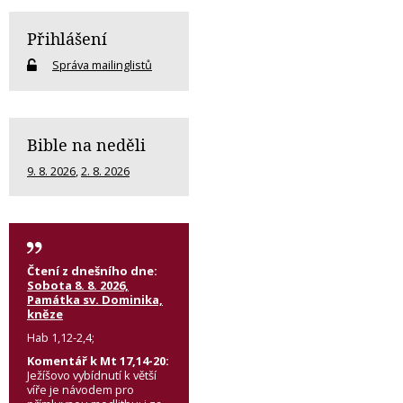
Přihlášení
Správa mailinglistů
Bible na neděli
9. 8. 2026
,
2. 8. 2026
Čtení z dnešního dne:
Sobota 8. 8. 2026,
Památka sv. Dominika,
kněze
Hab 1,12-2,4;
Komentář k Mt 17,14-20:
Ježíšovo vybídnutí k větší
víře je návodem pro