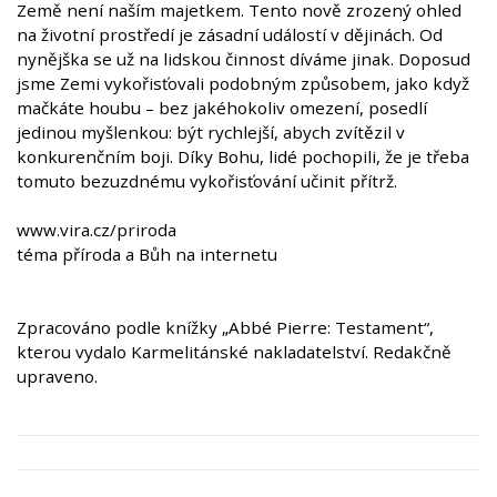
Země není naším majetkem. Tento nově zrozený ohled
na životní prostředí je zásadní událostí v dějinách. Od
nynějška se už na lidskou činnost díváme jinak. Doposud
jsme Zemi vykořisťovali podobným způsobem, jako když
mačkáte houbu – bez jakéhokoliv omezení, posedlí
jedinou myšlenkou: být rychlejší, abych zvítězil v
konkurenčním boji. Díky Bohu, lidé pochopili, že je třeba
tomuto bezuzdnému vykořisťování učinit přítrž.
www.vira.cz/priroda
téma příroda a Bůh na internetu
Zpracováno podle knížky „Abbé Pierre: Testament“,
kterou vydalo Karmelitánské nakladatelství. Redakčně
upraveno.