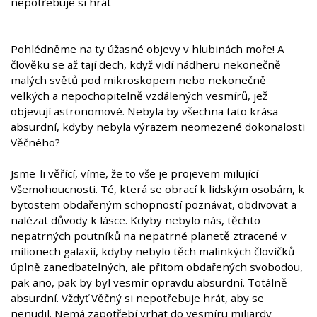
nepotřebuje si hrát
Pohlédněme na ty úžasné objevy v hlubinách moře! A
člověku se až tají dech, když vidí nádheru nekonečně
malých světů pod mikroskopem nebo nekonečně
velkých a nepochopitelně vzdálených vesmírů, jež
objevují astronomové. Nebyla by všechna tato krása
absurdní, kdyby nebyla výrazem neomezené dokonalosti
Věčného?
Jsme-li věřící, víme, že to vše je projevem milující
Všemohoucnosti. Té, která se obrací k lidským osobám, k
bytostem obdařeným schopností poznávat, obdivovat a
nalézat důvody k lásce. Kdyby nebylo nás, těchto
nepatrných poutníků na nepatrné planetě ztracené v
milionech galaxií, kdyby nebylo těch malinkých človíčků
úplně zanedbatelných, ale přitom obdařených svobodou,
pak ano, pak by byl vesmír opravdu absurdní. Totálně
absurdní. Vždyť Věčný si nepotřebuje hrát, aby se
nenudil. Nemá zapotřebí vrhat do vesmíru miliardy