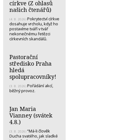
církve (Z ohlasů
našich čtenářů)
Pokrytectví církve
(4. 8. 2026)
dosahuje vrcholu, když ho
postavíme tváří v tvář
nekonečnému řetězci
církevních skandálů.
Pastorační
středisko Praha
hledá
spolupracovníky!
Pořádání akcí,
(3. 8. 2026)
běžný provoz.
Jan Maria
Vianney (svátek
4.8.)
“Má-li člověk
(3. 8. 2026)
Ducha svatého, jak sladké