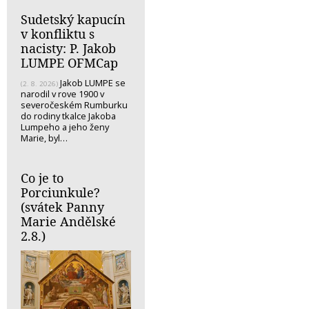
Sudetský kapucín
v konfliktu s
nacisty: P. Jakob
LUMPE OFMCap
Jakob LUMPE se
(2. 8. 2026)
narodil v rove 1900 v
severočeském Rumburku
do rodiny tkalce Jakoba
Lumpeho a jeho ženy
Marie, byl…
Co je to
Porciunkule?
(svátek Panny
Marie Andělské
2.8.)