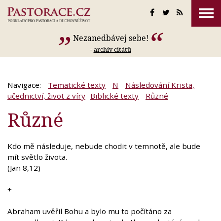
Nezanedbávej sebe!
-
archív citátů
Navigace:
Tematické texty
N
Následování Krista,
učednictví, život z víry
Biblické texty
Různé
Různé
Kdo mě následuje, nebude chodit v temnotě, ale bude
mít světlo života.
(Jan 8,12)
+
Abraham uvěřil Bohu a bylo mu to počítáno za