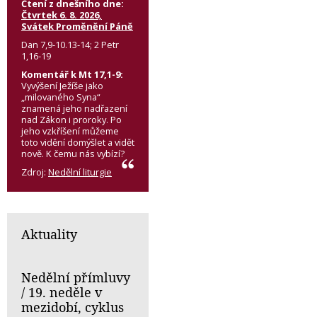
Čtení z dnešního dne:
Čtvrtek 6. 8. 2026,
Svátek Proměnění Páně
Dan 7,9-10.13-14; 2 Petr
1,16-19
Komentář k Mt 17,1-9:
Vyvýšení Ježíše jako
„milovaného Syna“
znamená jeho nadřazení
nad Zákon i proroky. Po
jeho vzkříšení můžeme
toto vidění domýšlet a vidět
nově. K čemu nás vybízí?
Zdroj:
Nedělní liturgie
Aktuality
Nedělní přímluvy
/ 19. neděle v
mezidobí, cyklus