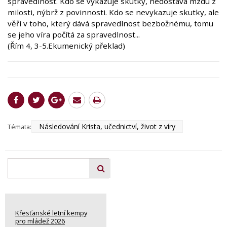
spravedlnost. Kdo se vykazuje skutky, nedostává mzdu z
milosti, nýbrž z povinnosti. Kdo se nevykazuje skutky, ale
věří v toho, který dává spravedlnost bezbožnému, tomu
se jeho víra počítá za spravedlnost...
(Řím 4, 3-5.Ekumenický překlad)
Následování Krista, učednictví, život z víry
Témata:
Křesťanské letní kempy
pro mládež 2026