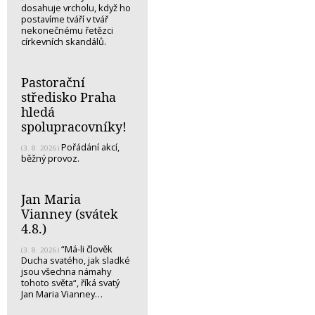
dosahuje vrcholu, když ho
postavíme tváří v tvář
nekonečnému řetězci
církevních skandálů.
Pastorační
středisko Praha
hledá
spolupracovníky!
Pořádání akcí,
(3. 8. 2026)
běžný provoz.
Jan Maria
Vianney (svátek
4.8.)
“Má-li člověk
(3. 8. 2026)
Ducha svatého, jak sladké
jsou všechna námahy
tohoto světa“, říká svatý
Jan Maria Vianney…