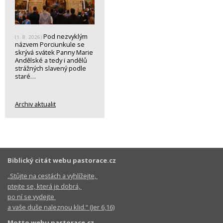
Pod nezvyklým
(1. 8. 2026)
názvem Porciunkule se
skrývá svátek Panny Marie
Andělské a tedy i andělů
strážných slavený podle
staré…
Archiv aktualit
Biblický citát webu pastorace.cz
„Stůjte na cestách a vyhlížejte,
ptejte se, která je dobrá,
po ní se vydejte
a vaše duše naleznou klid.“ (Jer 6,16)
Motto webu pastorace.cz