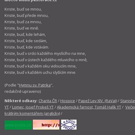
Kriste, buď se mnou,
Kriste, buď přede mnou,
Kriste, buď za mnou,
Kriste, buď ve mně.
Kriste, buď, kde lehám,
Kriste, buď, kde sedám,
Kriste, buď, kde vstávám.
Kriste, buď v srdci každého myslícího na mne,
Kriste, buď v ústech každého mluvicího o mně,
Kriste, buď v každém oku vidoucím mne,
Kriste, buď v každém uchu slyšícím mne.
(Podle "
Hymnu sv. Patrika
",
redakčně upraveno)
Některé odkazy:
Charita ČR
/
Hospice
/
Papež Lev XIV. (RaVat)
/
Stanisla
YT
/
Lomec, Josef Prokeš YT
/
Akademická farnost, Tomáš Halík YT
/
Večer
krátkým komentářem (anglicky)
/