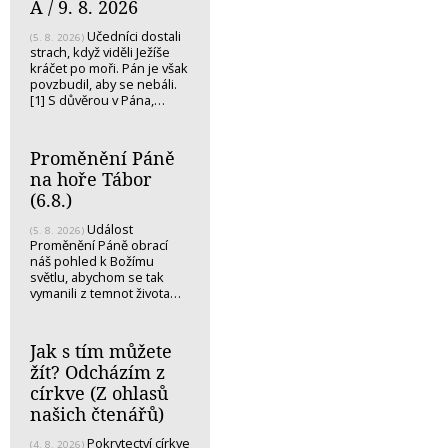
A / 9. 8. 2026
Učedníci dostali
(5. 8. 2026)
strach, když viděli Ježíše
kráčet po moři. Pán je však
povzbudil, aby se nebáli.
[1] S důvěrou v Pána,…
Proměnění Páně
na hoře Tábor
(6.8.)
Událost
(5. 8. 2026)
Proměnění Páně obrací
náš pohled k Božímu
světlu, abychom se tak
vymanili z temnot života…
Jak s tím můžete
žít? Odcházím z
církve (Z ohlasů
našich čtenářů)
Pokrytectví církve
(4. 8. 2026)