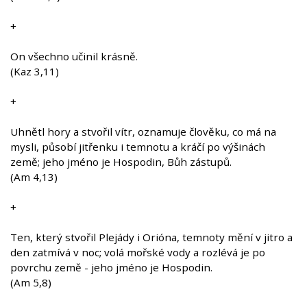
+
On všechno učinil krásně.
(Kaz 3,11)
+
Uhnětl hory a stvořil vítr, oznamuje člověku, co má na
mysli, působí jitřenku i temnotu a kráčí po výšinách
země; jeho jméno je Hospodin, Bůh zástupů.
(Am 4,13)
+
Ten, který stvořil Plejády i Orióna, temnoty mění v jitro a
den zatmívá v noc; volá mořské vody a rozlévá je po
povrchu země - jeho jméno je Hospodin.
(Am 5,8)