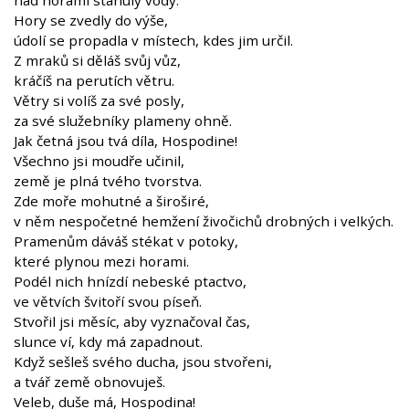
nad horami stanuly vody.
Hory se zvedly do výše,
údolí se propadla v místech, kdes jim určil.
Z mraků si děláš svůj vůz,
kráčíš na perutích větru.
Větry si volíš za své posly,
za své služebníky plameny ohně.
Jak četná jsou tvá díla, Hospodine!
Všechno jsi moudře učinil,
země je plná tvého tvorstva.
Zde moře mohutné a široširé,
v něm nespočetné hemžení živočichů drobných i velkých.
Pramenům dáváš stékat v potoky,
které plynou mezi horami.
Podél nich hnízdí nebeské ptactvo,
ve větvích švitoří svou píseň.
Stvořil jsi měsíc, aby vyznačoval čas,
slunce ví, kdy má zapadnout.
Když sešleš svého ducha, jsou stvořeni,
a tvář země obnovuješ.
Veleb, duše má, Hospodina!