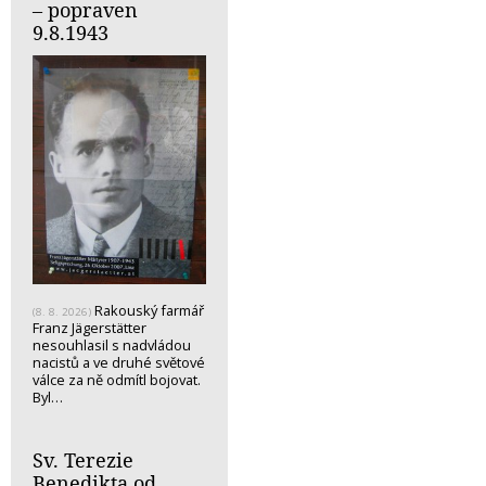
– popraven
9.8.1943
Rakouský farmář
(8. 8. 2026)
Franz Jägerstätter
nesouhlasil s nadvládou
nacistů a ve druhé světové
válce za ně odmítl bojovat.
Byl…
Sv. Terezie
Benedikta od