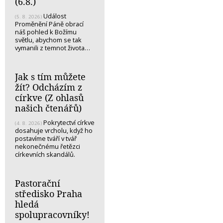
(6.8.)
Událost
(5. 8. 2026)
Proměnění Páně obrací
náš pohled k Božímu
světlu, abychom se tak
vymanili z temnot života…
Jak s tím můžete
žít? Odcházím z
církve (Z ohlasů
našich čtenářů)
Pokrytectví církve
(4. 8. 2026)
dosahuje vrcholu, když ho
postavíme tváří v tvář
nekonečnému řetězci
církevních skandálů.
Pastorační
středisko Praha
hledá
spolupracovníky!