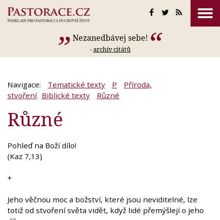
Nezanedbávej sebe!
-
archív citátů
Navigace:
Tematické texty
P
Příroda,
stvoření
Biblické texty
Různé
Různé
Pohleď na Boží dílo!
(Kaz 7,13)
+
Jeho věčnou moc a božství, které jsou neviditelné, lze
totiž od stvoření světa vidět, když lidé přemýšlejí o jeho