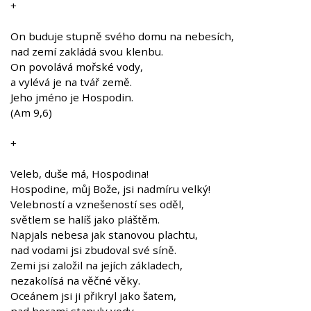
+
On buduje stupně svého domu na nebesích,
nad zemí zakládá svou klenbu.
On povolává mořské vody,
a vylévá je na tvář země.
Jeho jméno je Hospodin.
(Am 9,6)
+
Veleb, duše má, Hospodina!
Hospodine, můj Bože, jsi nadmíru velký!
Velebností a vznešeností ses oděl,
světlem se halíš jako pláštěm.
Napjals nebesa jak stanovou plachtu,
nad vodami jsi zbudoval své síně.
Zemi jsi založil na jejích základech,
nezakolísá na věčné věky.
Oceánem jsi ji přikryl jako šatem,