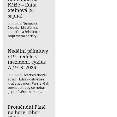
Kříže – Edita
Steinová (9.
srpna)
Německá
(8. 8. 2026)
židovka, křesťanka,
katolička a řeholnice -
popravená nacisty...
Nedělní přímluvy
/ 19. neděle v
mezidobí, cyklus
A / 9. 8. 2026
Učedníci dostali
(5. 8. 2026)
strach, když viděli Ježíše
kráčet po moři. Pán je však
povzbudil, aby se nebáli.
[1] S důvěrou v Pána,…
Proměnění Páně
na hoře Tábor