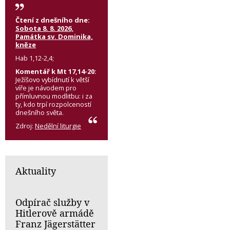
Čtení z dnešního dne:
Sobota 8. 8. 2026,
Památka sv. Dominika,
kněze
Hab 1,12-2,4;
Komentář k Mt 17,14-20:
Ježíšovo vybídnutí k větší
víře je návodem pro
přímluvnou modlitbu: i za
ty, kdo trpí rozpolceností
dnešního světa.
Zdroj:
Nedělní liturgie
Aktuality
Odpírač služby v
Hitlerově armádě
Franz Jägerstätter