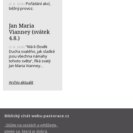
Pořádání akcí,
(3. 8. 2026)
běžný provoz.
Jan Maria
Vianney (svátek
4.8.)
“Má-li člověk
(3. 8. 2026)
Ducha svatého, jak sladké
jsou všechna námahy
tohoto světa“, říká svatý
Jan Maria Vianney…
Archiv aktualit
Biblický citát webu pastorace.cz
„Stůjte na cestách a vyhlížejte,
ptejte se, která je dobrá,