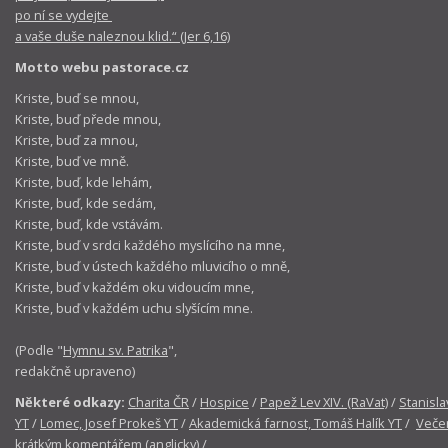
po ní se vydejte
a vaše duše naleznou klid.“ (Jer 6,16)
Motto webu pastorace.cz
Kriste, buď se mnou,
Kriste, buď přede mnou,
Kriste, buď za mnou,
Kriste, buď ve mně.
Kriste, buď, kde lehám,
Kriste, buď, kde sedám,
Kriste, buď, kde vstávám.
Kriste, buď v srdci každého myslícího na mne,
Kriste, buď v ústech každého mluvicího o mně,
Kriste, buď v každém oku vidoucím mne,
Kriste, buď v každém uchu slyšícím mne.
(Podle "
Hymnu sv. Patrika
",
redakčně upraveno)
Některé odkazy:
Charita ČR
/
Hospice
/
Papež Lev XIV. (RaVat)
/
Stanisla
YT
/
Lomec, Josef Prokeš YT
/
Akademická farnost, Tomáš Halík YT
/
Večer
krátkým komentářem (anglicky)
/