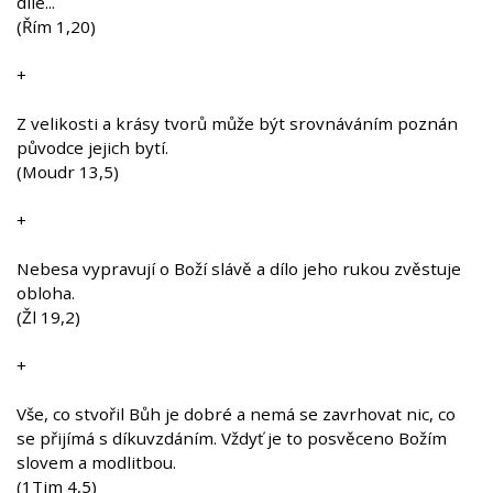
díle...
(Řím 1,20)
+
Z velikosti a krásy tvorů může být srovnáváním poznán
původce jejich bytí.
(Moudr 13,5)
+
Nebesa vypravují o Boží slávě a dílo jeho rukou zvěstuje
obloha.
(Žl 19,2)
+
Vše, co stvořil Bůh je dobré a nemá se zavrhovat nic, co
se přijímá s díkuvzdáním. Vždyť je to posvěceno Božím
slovem a modlitbou.
(1Tim 4,5)