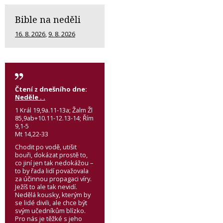
Bible na neděli
16. 8. 2026
,
9. 8. 2026
Čtení z dnešního dne:
Neděle . .
1 Král 19,9a.11-13a; Žalm Žl
85,9ab+10.11-12.13-14; Řím
9,1-5
Mt 14,22-33
Chodit po vodě, utišit
bouři, dokázat prostě to,
co jiní jen tak nedokážou –
to by řada lidí považovala
za účinnou propagaci víry.
Ježíš to ale tak nevidí.
Nedělá kousky, kterým by
se lidé divili, ale chce být
svým učedníkům blízko.
Pro nás je těžké s jeho