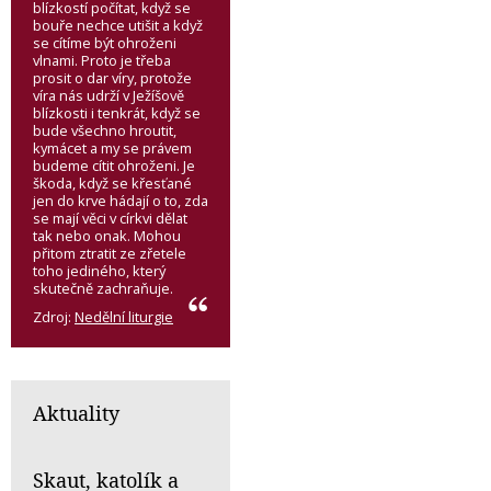
blízkostí počítat, když se
bouře nechce utišit a když
se cítíme být ohroženi
vlnami. Proto je třeba
prosit o dar víry, protože
víra nás udrží v Ježíšově
blízkosti i tenkrát, když se
bude všechno hroutit,
kymácet a my se právem
budeme cítit ohroženi. Je
škoda, když se křesťané
jen do krve hádají o to, zda
se mají věci v církvi dělat
tak nebo onak. Mohou
přitom ztratit ze zřetele
toho jediného, který
skutečně zachraňuje.
Zdroj:
Nedělní liturgie
Aktuality
Skaut, katolík a