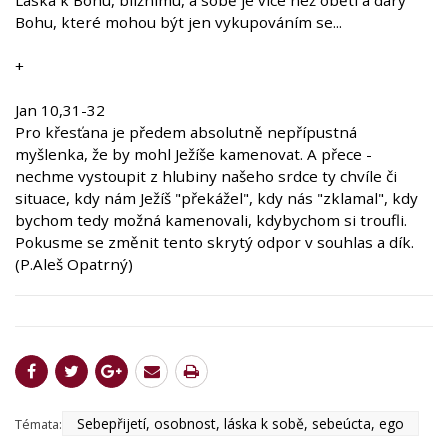
Láska k Bohu, bližnímu, a sobě je více než oběti a dary
Bohu, které mohou být jen vykupováním se...
+
Jan 10,31-32
Pro křesťana je předem absolutně nepřípustná
myšlenka, že by mohl Ježíše kamenovat. A přece -
nechme vystoupit z hlubiny našeho srdce ty chvíle či
situace, kdy nám Ježíš "překážel", kdy nás "zklamal", kdy
bychom tedy možná kamenovali, kdybychom si troufli.
Pokusme se změnit tento skrytý odpor v souhlas a dík.
(P.Aleš Opatrný)
Sebepřijetí, osobnost, láska k sobě, sebeúcta, ego
Témata: