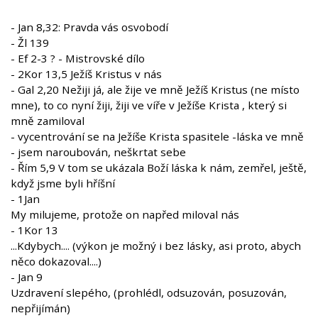
- Jan 8,32: Pravda vás osvobodí
- Žl 139
- Ef 2-3 ? - Mistrovské dílo
- 2Kor 13,5 Ježíš Kristus v nás
- Gal 2,20 Nežiji já, ale žije ve mně Ježíš Kristus (ne místo
mne), to co nyní žiji, žiji ve víře v Ježíše Krista , který si
mně zamiloval
- vycentrování se na Ježíše Krista spasitele -láska ve mně
- jsem naroubován, neškrtat sebe
- Řím 5,9 V tom se ukázala Boží láska k nám, zemřel, ještě,
když jsme byli hříšní
- 1Jan
My milujeme, protože on napřed miloval nás
- 1Kor 13
...Kdybych.... (výkon je možný i bez lásky, asi proto, abych
něco dokazoval....)
- Jan 9
Uzdravení slepého, (prohlédl, odsuzován, posuzován,
nepřijímán)