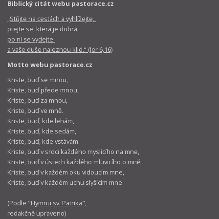
Biblický citát webu pastorace.cz
„Stůjte na cestách a vyhlížejte,
ptejte se, která je dobrá,
po ní se vydejte
a vaše duše naleznou klid.“ (Jer 6,16)
Motto webu pastorace.cz
Kriste, buď se mnou,
Kriste, buď přede mnou,
Kriste, buď za mnou,
Kriste, buď ve mně.
Kriste, buď, kde lehám,
Kriste, buď, kde sedám,
Kriste, buď, kde vstávám.
Kriste, buď v srdci každého myslícího na mne,
Kriste, buď v ústech každého mluvicího o mně,
Kriste, buď v každém oku vidoucím mne,
Kriste, buď v každém uchu slyšícím mne.
(Podle "
Hymnu sv. Patrika
",
redakčně upraveno)