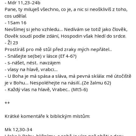
- Mdr 11,23-24b
Pane, ty miluješ všechno, co je, a nic si neošklivíš z toho,
cos udělal.
- 1Sam 16
Nevšímej si jeho vzhledu.... Nedívám se totiž jako člověk,
člověk soudí podle zdání, Hospodin však hledí do srdce.
- Žl 23
Prostíráš pro mě stůl před zraky mých nepřátel...
- Snášejte se(be) v lásce (Ef 4-6?)
- s-nášet, nést.. navzájem
- vlasy na hlavě, vrabci....
- U Boha je má spása a sláva, má pevná sklála: mé útočiště
je v Bohu.... Nespoléhejte na násilí...(Ze žalmu 62)
- Každý vlas na hlavě, Vrabec... (Mt5-6)
++
Krátké komentáře k biblickým místům:
Mk 12,30-34