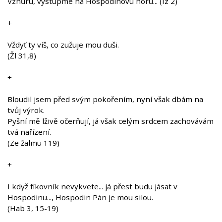
Vzhůru, vystupme na Hospodinovu horu... (Iz 2)
+
Vždyť ty víš, co zužuje mou duši.
(Žl 31,8)
+
Bloudil jsem před svým pokořením, nyní však dbám na
tvůj výrok.
Pyšní mě lživě očerňují, já však celým srdcem zachovávám
tvá nařízení.
(Ze žalmu 119)
+
I když fíkovník nevykvete... já přest budu jásat v
Hospodinu..., Hospodin Pán je mou silou.
(Hab 3, 15-19)