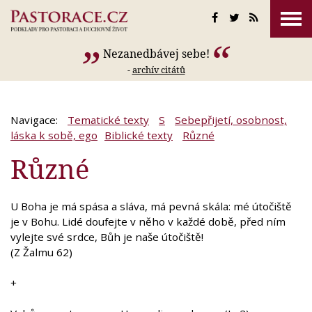
Nezanedbávej sebe!
-
archív citátů
Navigace:
Tematické texty
S
Sebepřijetí, osobnost,
láska k sobě, ego
Biblické texty
Různé
Různé
U Boha je má spása a sláva, má pevná skála: mé útočiště
je v Bohu. Lidé doufejte v něho v každé době, před ním
vylejte své srdce, Bůh je naše útočiště!
(Z Žalmu 62)
+