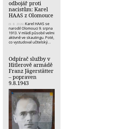
odbojář proti
nacistům: Karel
HAAS z Olomouce
Karel HAAS se
(9. 8. 2026)
narodil Olomouci 9. srpna
1913. V mládí působil velmi
aktivně ve skautingu. Poté,
co vystudoval učitelský…
Odpírač služby v
Hitlerově armádě
Franz Jägerstätter
– popraven
9.8.1943