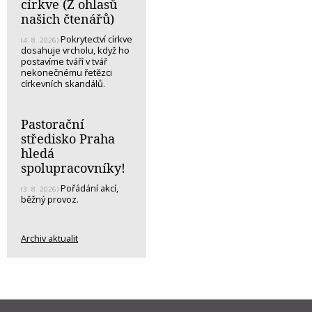
církve (Z ohlasů
našich čtenářů)
Pokrytectví církve
(4. 8. 2026)
dosahuje vrcholu, když ho
postavíme tváří v tvář
nekonečnému řetězci
církevních skandálů.
Pastorační
středisko Praha
hledá
spolupracovníky!
Pořádání akcí,
(3. 8. 2026)
běžný provoz.
Archiv aktualit