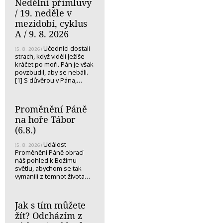
Nedělní přímluvy
/ 19. neděle v
mezidobí, cyklus
A / 9. 8. 2026
Učedníci dostali
(5. 8. 2026)
strach, když viděli Ježíše
kráčet po moři. Pán je však
povzbudil, aby se nebáli.
[1] S důvěrou v Pána,…
Proměnění Páně
na hoře Tábor
(6.8.)
Událost
(5. 8. 2026)
Proměnění Páně obrací
náš pohled k Božímu
světlu, abychom se tak
vymanili z temnot života…
Jak s tím můžete
žít? Odcházím z