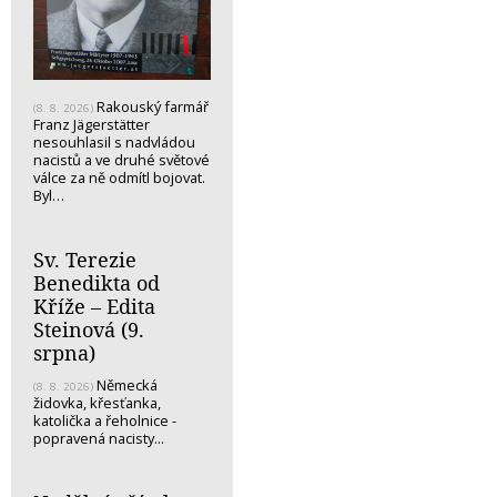
Rakouský farmář
(8. 8. 2026)
Franz Jägerstätter
nesouhlasil s nadvládou
nacistů a ve druhé světové
válce za ně odmítl bojovat.
Byl…
Sv. Terezie
Benedikta od
Kříže – Edita
Steinová (9.
srpna)
Německá
(8. 8. 2026)
židovka, křesťanka,
katolička a řeholnice -
popravená nacisty...