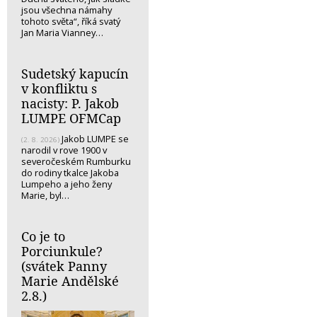
jsou všechna námahy
tohoto světa“, říká svatý
Jan Maria Vianney…
Sudetský kapucín
v konfliktu s
nacisty: P. Jakob
LUMPE OFMCap
Jakob LUMPE se
(2. 8. 2026)
narodil v rove 1900 v
severočeském Rumburku
do rodiny tkalce Jakoba
Lumpeho a jeho ženy
Marie, byl…
Co je to
Porciunkule?
(svátek Panny
Marie Andělské
2.8.)