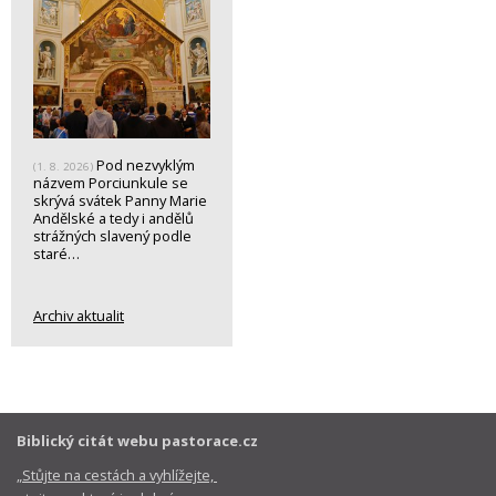
Pod nezvyklým
(1. 8. 2026)
názvem Porciunkule se
skrývá svátek Panny Marie
Andělské a tedy i andělů
strážných slavený podle
staré…
Archiv aktualit
Biblický citát webu pastorace.cz
„Stůjte na cestách a vyhlížejte,