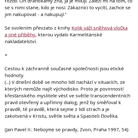
rozdíl. On drahokamy zná, já je miluji. Záleží mi na tom, co
se s nimi stane, kdo je nosí. Zákazníci to vycítí, zachce se
jim nakupovat - a nakupují."
Se svolením převzato z knihy
Kolik váží sněhová vločka
a jiné příběhy
, kterou vydalo Karmelitánské
nakladatelství.
+
Cestou k záchranně současné společnosti jsou etické
hodnoty.
(...) V dnešní době se mnoho lidí nachází v situacích, ze
kterých nemůže najít východisko. Proto je povinností
křesťanského myslitele vést ve světle transcendentních
pravd otevřený a upřímný dialog, jenž by směřoval k
pravdě, té pravdě, která sejme z lidí strach a je
zakotvená v Kristu, světle světa a Spasiteli člověka.
(Jan Pavel II.: Nebojme se pravdy, Zvon, Praha 1997, 54)