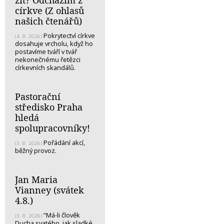
žít? Odcházím z
církve (Z ohlasů
našich čtenářů)
Pokrytectví církve
(4. 8. 2026)
dosahuje vrcholu, když ho
postavíme tváří v tvář
nekonečnému řetězci
církevních skandálů.
Pastorační
středisko Praha
hledá
spolupracovníky!
Pořádání akcí,
(3. 8. 2026)
běžný provoz.
Jan Maria
Vianney (svátek
4.8.)
“Má-li člověk
(3. 8. 2026)
Ducha svatého, jak sladké