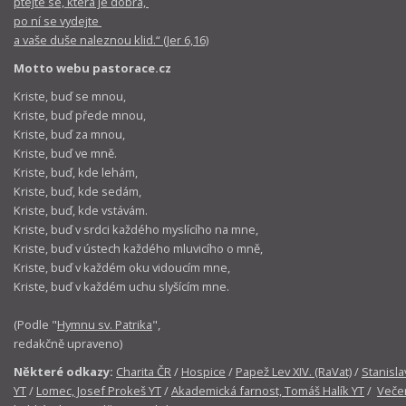
ptejte se, která je dobrá,
po ní se vydejte
a vaše duše naleznou klid.“ (Jer 6,16)
Motto webu pastorace.cz
Kriste, buď se mnou,
Kriste, buď přede mnou,
Kriste, buď za mnou,
Kriste, buď ve mně.
Kriste, buď, kde lehám,
Kriste, buď, kde sedám,
Kriste, buď, kde vstávám.
Kriste, buď v srdci každého myslícího na mne,
Kriste, buď v ústech každého mluvicího o mně,
Kriste, buď v každém oku vidoucím mne,
Kriste, buď v každém uchu slyšícím mne.
(Podle "
Hymnu sv. Patrika
",
redakčně upraveno)
Některé odkazy:
Charita ČR
/
Hospice
/
Papež Lev XIV. (RaVat)
/
Stanisla
YT
/
Lomec, Josef Prokeš YT
/
Akademická farnost, Tomáš Halík YT
/
Večer