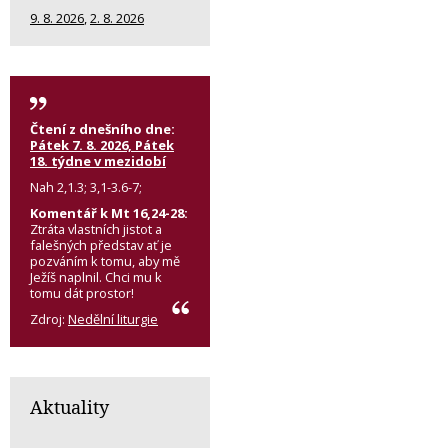
9. 8. 2026
,
2. 8. 2026
Čtení z dnešního dne:
Pátek 7. 8. 2026, Pátek
18. týdne v mezidobí
Nah 2,1.3; 3,1-3.6-7;
Komentář k Mt 16,24-28:
Ztráta vlastních jistot a
falešných představ ať je
pozváním k tomu, aby mě
Ježíš naplnil. Chci mu k
tomu dát prostor!
Zdroj:
Nedělní liturgie
Aktuality