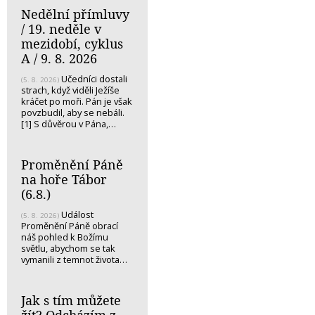
Nedělní přímluvy
/ 19. neděle v
mezidobí, cyklus
A / 9. 8. 2026
Učedníci dostali
(5. 8. 2026)
strach, když viděli Ježíše
kráčet po moři. Pán je však
povzbudil, aby se nebáli.
[1] S důvěrou v Pána,…
Proměnění Páně
na hoře Tábor
(6.8.)
Událost
(5. 8. 2026)
Proměnění Páně obrací
náš pohled k Božímu
světlu, abychom se tak
vymanili z temnot života…
Jak s tím můžete