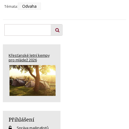
Odvaha
Témata:
Křesťanské letní kempy
pro mládež 2026
Přihlášení
Správa mailinglistů