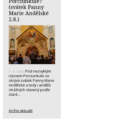
Porciunkule?
(svátek Panny
Marie Andělské
2.8.)
Pod nezvyklým
(1. 8. 2026)
názvem Porciunkule se
skrývá svátek Panny Marie
Andělské a tedy i andělů
strážných slavený podle
staré…
Archiv aktualit