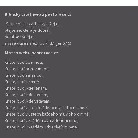
Biblický citát webu pastorace.cz
„Stůjte na cestách a vyhlížejte,
ptejte se, která je dobrá,
po ní se vydejte
a vaše duše naleznou klid.“ (Jer 6,16)
Motto webu pastorace.cz
Kriste, buď se mnou,
Kriste, buď přede mnou,
Kriste, buď za mnou,
Kriste, buď ve mně.
Kriste, buď, kde lehám,
Kriste, buď, kde sedám,
Kriste, buď, kde vstávám.
Kriste, buď v srdci každého myslícího na mne,
Kriste, buď v ústech každého mluvicího o mně,
Kriste, buď v každém oku vidoucím mne,
Kriste, buď v každém uchu slyšícím mne.