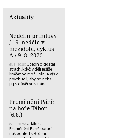
Aktuality
Nedělní přímluvy
/ 19. neděle v
mezidobí, cyklus
A / 9. 8. 2026
Učedníci dostali
(5. 8. 2026)
strach, když viděli Ježíše
kráčet po moři. Pán je však
povzbudil, aby se nebáli.
[1] S důvěrou v Pána,…
Proměnění Páně
na hoře Tábor
(6.8.)
Událost
(5. 8. 2026)
Proměnění Páně obrací
náš pohled k Božímu