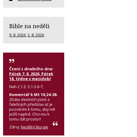
Bible na neděli
9. 8. 2026
,
2. 8. 2026
Čtení z dnešního dne:
Pátek 7. 8. 2026, Pátek
18. týdne v mezidobí
Nah 2,1.3; 3,1-3.6-7;
Komentář k Mt 16,24-28:
Ztráta vlastních jistot a
falešných představ ať je
pozváním k tomu, aby mě
Ježíš naplnil. Chci mu k
tomu dát prostor!
Zdroj:
Nedělní liturgie