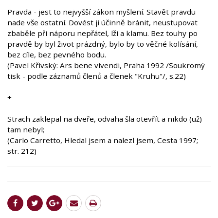
Pravda - jest to nejvyšší zákon myšlení. Stavět pravdu
nade vše ostatní. Dovést ji účinně bránit, neustupovat
zbaběle při náporu nepřátel, lži a klamu. Bez touhy po
pravdě by byl život prázdný, bylo by to věčné kolísání,
bez cíle, bez pevného bodu.
(Pavel Křivský: Ars bene vivendi, Praha 1992 /Soukromý
tisk - podle záznamů členů a členek "Kruhu"/, s.22)
+
Strach zaklepal na dveře, odvaha šla otevřít a nikdo (už)
tam nebyl;
(Carlo Carretto, Hledal jsem a nalezl jsem, Cesta 1997;
str. 212)