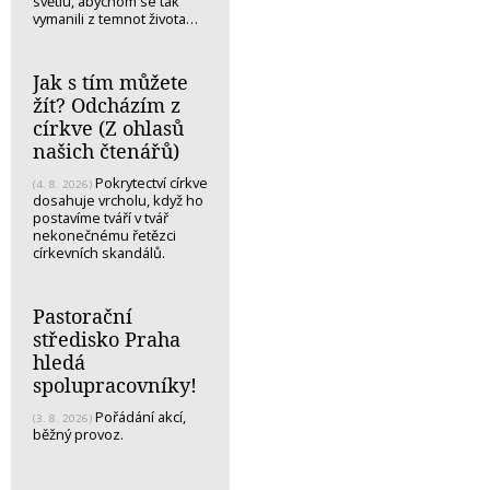
světlu, abychom se tak
vymanili z temnot života…
Jak s tím můžete
žít? Odcházím z
církve (Z ohlasů
našich čtenářů)
Pokrytectví církve
(4. 8. 2026)
dosahuje vrcholu, když ho
postavíme tváří v tvář
nekonečnému řetězci
církevních skandálů.
Pastorační
středisko Praha
hledá
spolupracovníky!
Pořádání akcí,
(3. 8. 2026)
běžný provoz.