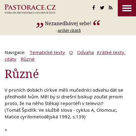
Nezanedbávej sebe!
-
archív citátů
Navigace:
Tematické texty
O
Odvaha
Krátké texty,
citáty
Různé
Různé
V prvních dobách církve měli mučedníci odvahu dát se
předhodit lvům. Měl by si dnešní biskup zoufat jenom
proto, že na něho štěkají reportéři v televizi?
(Tomáš Špidlík: Ve službě slova - cyklus A, Olomouc,
Matice cyrilometodějská 1992, s.139)
+