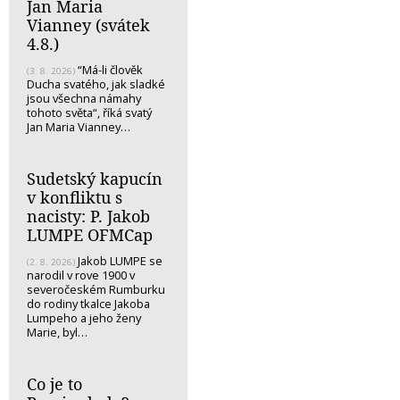
Jan Maria
Vianney (svátek
4.8.)
“Má-li člověk
(3. 8. 2026)
Ducha svatého, jak sladké
jsou všechna námahy
tohoto světa“, říká svatý
Jan Maria Vianney…
Sudetský kapucín
v konfliktu s
nacisty: P. Jakob
LUMPE OFMCap
Jakob LUMPE se
(2. 8. 2026)
narodil v rove 1900 v
severočeském Rumburku
do rodiny tkalce Jakoba
Lumpeho a jeho ženy
Marie, byl…
Co je to