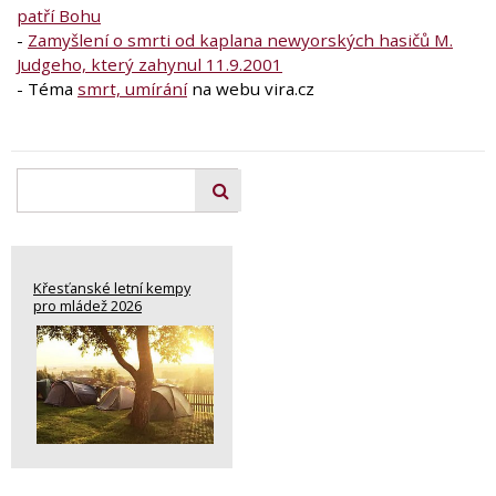
patří Bohu
-
Zamyšlení o smrti od kaplana newyorských hasičů M.
Judgeho, který zahynul 11.9.2001
- Téma
smrt, umírání
na webu vira.cz
Křesťanské letní kempy
pro mládež 2026