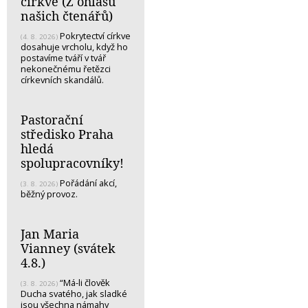
církve (Z ohlasů
našich čtenářů)
Pokrytectví církve
(4. 8. 2026)
dosahuje vrcholu, když ho
postavíme tváří v tvář
nekonečnému řetězci
církevních skandálů.
Pastorační
středisko Praha
hledá
spolupracovníky!
Pořádání akcí,
(3. 8. 2026)
běžný provoz.
Jan Maria
Vianney (svátek
4.8.)
“Má-li člověk
(3. 8. 2026)
Ducha svatého, jak sladké
jsou všechna námahy