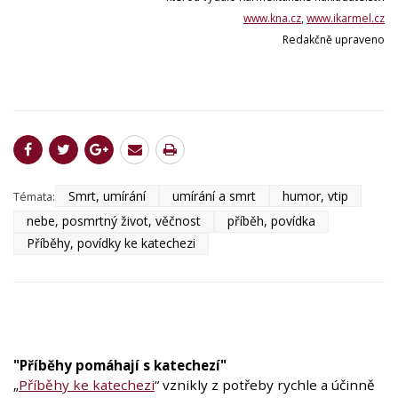
www.kna.cz
,
www.ikarmel.cz
Redakčně upraveno
Smrt, umírání
umírání a smrt
humor, vtip
Témata:
nebe, posmrtný život, věčnost
příběh, povídka
Příběhy, povídky ke katechezi
"Příběhy pomáhají s katechezí"
„
Příběhy ke katechezi
“ vznikly z potřeby rychle a účinně