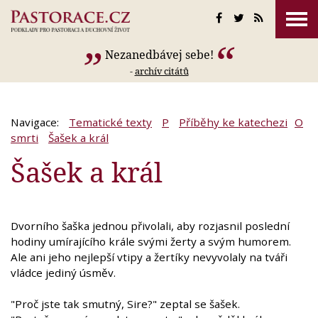
Nezanedbávej sebe!
-
archív citátů
Navigace:
Tematické texty
P
Příběhy ke katechezi
O
smrti
Šašek a král
Šašek a král
Dvorního šaška jednou přivolali, aby rozjasnil poslední
hodiny umírajícího krále svými žerty a svým humorem.
Ale ani jeho nejlepší vtipy a žertíky nevyvolaly na tváři
vládce jediný úsměv.
"Proč jste tak smutný, Sire?" zeptal se šašek.