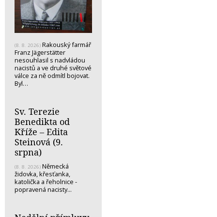
Rakouský farmář
(8. 8. 2026)
Franz Jägerstätter
nesouhlasil s nadvládou
nacistů a ve druhé světové
válce za ně odmítl bojovat.
Byl…
Sv. Terezie
Benedikta od
Kříže – Edita
Steinová (9.
srpna)
Německá
(8. 8. 2026)
židovka, křesťanka,
katolička a řeholnice -
popravená nacisty...