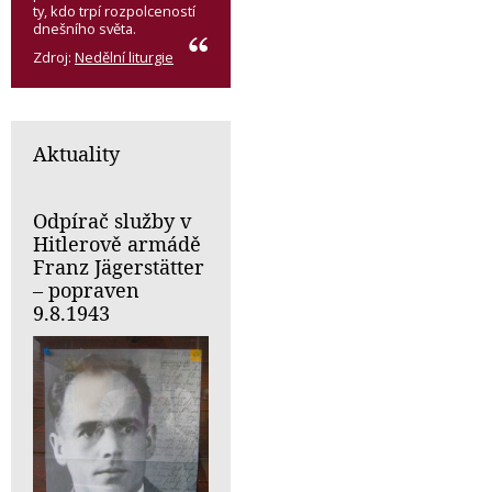
ty, kdo trpí rozpolceností
dnešního světa.
Zdroj:
Nedělní liturgie
Aktuality
Odpírač služby v
Hitlerově armádě
Franz Jägerstätter
– popraven
9.8.1943