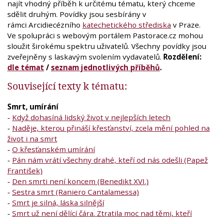
najít vhodný příběh k určitému tématu, který chceme
sdělit druhým. Povídky jsou sesbírány v
rámci Arcidiecézního
katechetického střediska
v Praze.
Ve spolupráci s webovým portálem Pastorace.cz mohou
sloužit širokému spektru uživatelů. Všechny povídky jsou
zveřejněny s laskavým svolením vydavatelů.
Rozdělení:
dle témat
/
seznam jednotlivých příběhů
.
Související texty k tématu:
Smrt, umírání
-
Když dohasíná lidský život v nejlepších letech
-
Naděje, kterou přináší křesťanství, zcela mění pohled na
život i na smrt
-
O křesťanském umírání
-
Pán nám vrátí všechny drahé, kteří od nás odešli (Papež
František)
-
Den smrti není koncem (Benedikt XVI.)
-
Sestra smrt (Raniero Cantalamessa)
-
Smrt je silná, láska silnější
-
Smrt už není dělící čára. Ztratila moc nad těmi, kteří