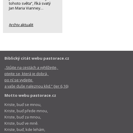
tohoto světa“, říká svatý
Jan Maria Vianney…
Archiv aktualit
Biblický citát webu pastorace.cz
„Stůjte na cestách a vyhlížejte,
ptejte se, která je dobrá,
po ní se vydejte
a vaše duše naleznou klid.“ (Jer 6,16)
Motto webu pastorace.cz
Kriste, buď se mnou,
Kriste, buď přede mnou,
Kriste, buď za mnou,
Kriste, buď ve mně.
Kriste, buď, kde lehám,