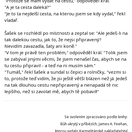
"Protože se mám vydat na cestu," odpověděl král.
"A je ta cesta daleká?"
"Je to ta nejdelší cesta, na kterou jsem se kdy vydal," řekl
vladař.
Šašek se rozhlédl po místnosti a zeptal se: "Ale jedeš-li na
tak dalekou cestu, jak to, že nejsi připravený?
Nevidím zavazadla, šaty ani koně."
"V tom je právě ten problém," odpověděl král. "Tolik jsem
se zabýval jinými věcmi, že jsem nenašel čas, abych se na
tu cestu připravil - a teď na ni musím sám."
"Tumáš," řekl šašek a sundal si čepici a rolničky, "vezmi si
to, protože teď vidím, že jsi ještě větší blázen než já. Jedeš
na tak dlouhou cestu nepřipravený a nenapadá tě nic
lepšího, než si zavolat mě, abych tě pobavil!"
Se svolením zpracováno podle knihy:
Bůh ukrytý v příbězích, James A. Feehan,
kterou vydalo Karmelitánské nakladatelství