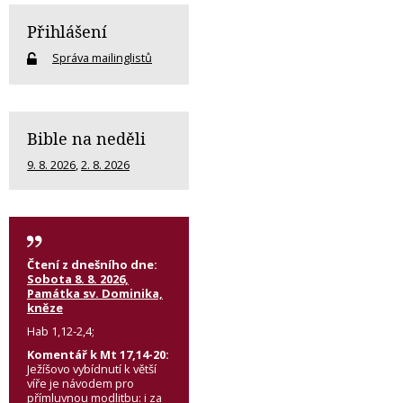
Přihlášení
Správa mailinglistů
Bible na neděli
9. 8. 2026
,
2. 8. 2026
Čtení z dnešního dne:
Sobota 8. 8. 2026,
Památka sv. Dominika,
kněze
Hab 1,12-2,4;
Komentář k Mt 17,14-20:
Ježíšovo vybídnutí k větší
víře je návodem pro
přímluvnou modlitbu: i za