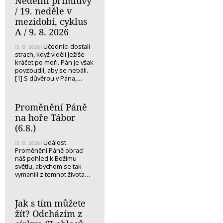
Nedělní přímluvy
/ 19. neděle v
mezidobí, cyklus
A / 9. 8. 2026
Učedníci dostali
(5. 8. 2026)
strach, když viděli Ježíše
kráčet po moři. Pán je však
povzbudil, aby se nebáli.
[1] S důvěrou v Pána,…
Proměnění Páně
na hoře Tábor
(6.8.)
Událost
(5. 8. 2026)
Proměnění Páně obrací
náš pohled k Božímu
světlu, abychom se tak
vymanili z temnot života…
Jak s tím můžete
žít? Odcházím z