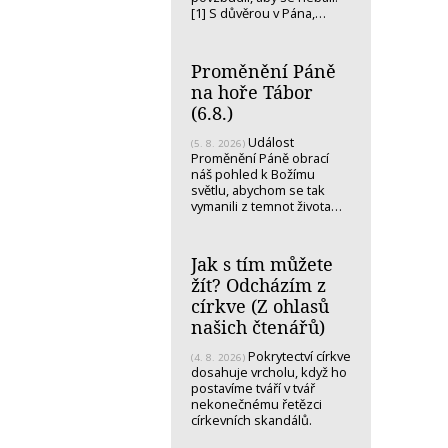
[1] S důvěrou v Pána,…
Proměnění Páně
na hoře Tábor
(6.8.)
Událost
(5. 8. 2026)
Proměnění Páně obrací
náš pohled k Božímu
světlu, abychom se tak
vymanili z temnot života…
Jak s tím můžete
žít? Odcházím z
církve (Z ohlasů
našich čtenářů)
Pokrytectví církve
(4. 8. 2026)
dosahuje vrcholu, když ho
postavíme tváří v tvář
nekonečnému řetězci
církevních skandálů.