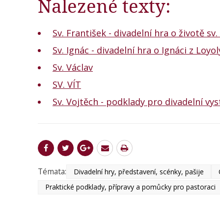
Nalezené texty:
Sv. František - divadelní hra o životě sv.
Sv. Ignác - divadelní hra o Ignáci z Loyol
Sv. Václav
SV. VÍT
Sv. Vojtěch - podklady pro divadelní vy
Témata:
Divadelní hry, představení, scénky, pašije
Praktické podklady, přípravy a pomůcky pro pastoraci