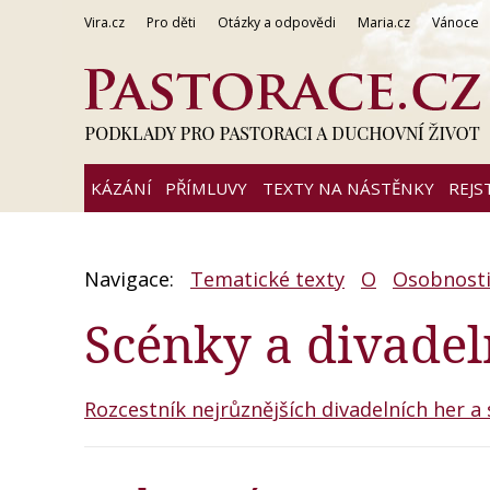
Vira.cz
Pro děti
Otázky a odpovědi
Maria.cz
Vánoce
KÁZÁNÍ
PŘÍMLUVY
TEXTY NA NÁSTĚNKY
REJS
Navigace:
Tematické texty
O
Osobnosti,
Scénky a divadeln
Rozcestník nejrůznějších divadelních her a