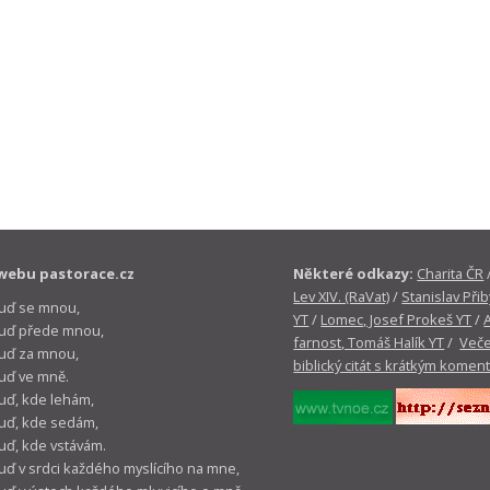
webu pastorace.cz
Některé odkazy:
Charita ČR
Lev XIV. (RaVat)
/
Stanislav Přib
buď se mnou,
YT
/
Lomec, Josef Prokeš YT
/
 buď přede mnou,
farnost, Tomáš Halík YT
/
Veče
buď za mnou,
biblický citát s krátkým komen
buď ve mně.
buď, kde lehám,
buď, kde sedám,
buď, kde vstávám.
buď v srdci každého myslícího na mne,