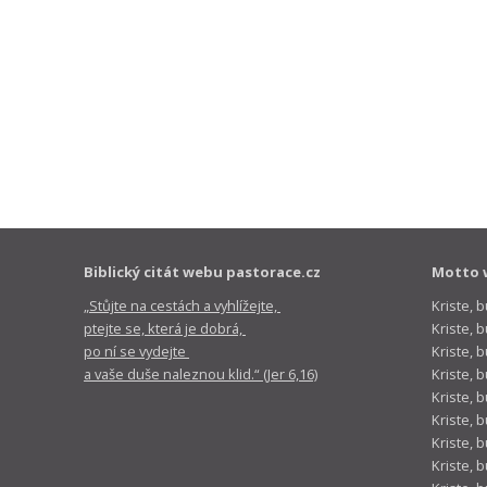
Biblický citát webu pastorace.cz
Motto 
„Stůjte na cestách a vyhlížejte,
Kriste, 
ptejte se, která je dobrá,
Kriste,
po ní se vydejte
Kriste, 
a vaše duše naleznou klid.“ (Jer 6,16)
Kriste, 
Kriste, 
Kriste, 
Kriste, 
Kriste, 