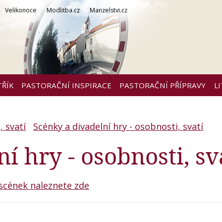
Velikonoce
Modlitba.cz
Manzelstvi.cz
TŘÍK
PASTORAČNÍ INSPIRACE
PASTORAČNÍ PŘÍPRAVY
L
 svatí
Scénky a divadelní hry - osobnosti, svatí
í hry - osobnosti, sv
 scének naleznete zde