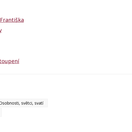
 Františka
y
stoupení
Osobnosti, světci, svatí