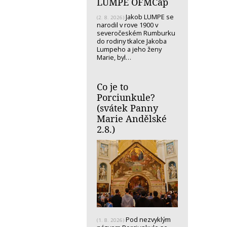
LUMPE OFMCap
Jakob LUMPE se
(2. 8. 2026)
narodil v rove 1900 v
severočeském Rumburku
do rodiny tkalce Jakoba
Lumpeho a jeho ženy
Marie, byl…
Co je to
Porciunkule?
(svátek Panny
Marie Andělské
2.8.)
Pod nezvyklým
(1. 8. 2026)