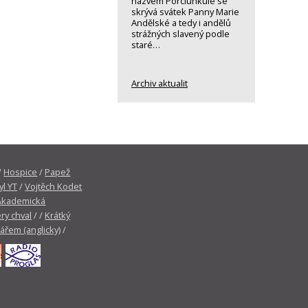
názvem Porciunkule se
skrývá svátek Panny Marie
Andělské a tedy i andělů
strážných slavený podle
staré…
Archiv aktualit
/
Hospice
/
Papež
yl YT
/
Vojtěch Kodet
Akademická
ry chval
/ /
Krátký
tářem (anglicky)
/