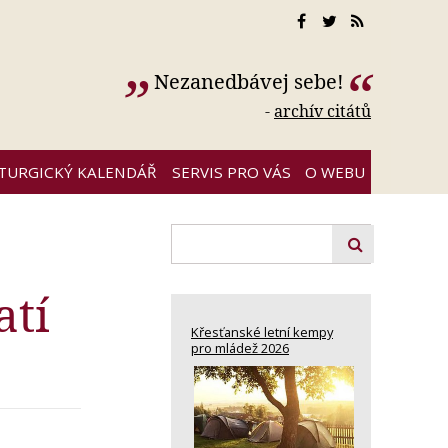
Nezanedbávej sebe!
-
archív citátů
ITURGICKÝ KALENDÁŘ
SERVIS PRO VÁS
O WEBU
atí
Křesťanské letní kempy
pro mládež 2026