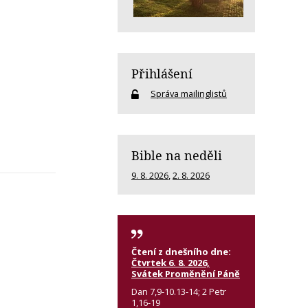
Přihlášení
Správa mailinglistů
Bible na neděli
9. 8. 2026
,
2. 8. 2026
Čtení z dnešního dne:
Čtvrtek 6. 8. 2026,
Svátek Proměnění Páně
Dan 7,9-10.13-14; 2 Petr
1,16-19