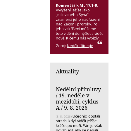
Komentář k Mt 17,1-9:
Vyvýšení Ježíše jako
„milovaného Syna“
znamená jeho nadřazení
nad Zákon i proroky. Po
jeho vzkříšení můžeme
toto vidění domýšlet a vidět
nově. K čemu nás vybízí?
Zdroj:
Nedělní liturgie
Aktuality
Nedělní přímluvy
/ 19. neděle v
mezidobí, cyklus
A / 9. 8. 2026
Učedníci dostali
(5. 8. 2026)
strach, když viděli Ježíše
kráčet po moři. Pán je však
povzbudil, aby se nebáli.