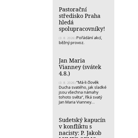
Pastorační
středisko Praha
hledá
spolupracovníky!
Pořádání akcí,
(3. 8. 2026)
běžný provoz.
Jan Maria
Vianney (svátek
4.8.)
“Má-li člověk
(3. 8. 2026)
Ducha svatého, jak sladké
jsou všechna námahy
tohoto světa“, říká svatý
Jan Maria Vianney…
Sudetský kapucín
v konfliktu s
nacisty: P. Jakob