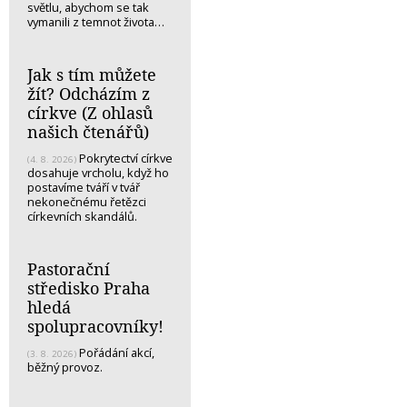
světlu, abychom se tak
vymanili z temnot života…
Jak s tím můžete
žít? Odcházím z
církve (Z ohlasů
našich čtenářů)
Pokrytectví církve
(4. 8. 2026)
dosahuje vrcholu, když ho
postavíme tváří v tvář
nekonečnému řetězci
církevních skandálů.
Pastorační
středisko Praha
hledá
spolupracovníky!
Pořádání akcí,
(3. 8. 2026)
běžný provoz.