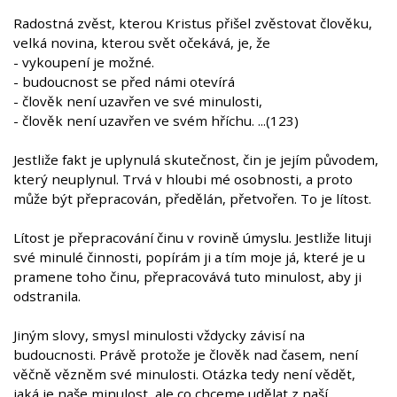
Radostná zvěst, kterou Kristus přišel zvěstovat člověku,
velká novina, kterou svět očekává, je, že
- vykoupení je možné.
- budoucnost se před námi otevírá
- člověk není uzavřen ve své minulosti,
- člověk není uzavřen ve svém hříchu. ...(123)
Jestliže fakt je uplynulá skutečnost, čin je jejím původem,
který neuplynul. Trvá v hloubi mé osobnosti, a proto
může být přepracován, předělán, přetvořen. To je lítost.
Lítost je přepracování činu v rovině úmyslu. Jestliže lituji
své minulé činnosti, popírám ji a tím moje já, které je u
pramene toho činu, přepracovává tuto minulost, aby ji
odstranila.
Jiným slovy, smysl minulosti vždycky závisí na
budoucnosti. Právě protože je člověk nad časem, není
věčně vězněm své minulosti. Otázka tedy není vědět,
jaká je naše minulost, ale co chceme udělat z naší