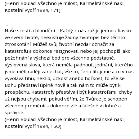
(Henri Boulad: Všechno je milost, Karmelitánské nakl.,
Kostelní Vydří 1994, 171)
…
Naše scestí a bloudění...! Každý z nás zažije jednou fiasko
ve svém životě, neexistuje žádný životopis bez těchto
ztroskotání. Můžeš svůj životní nezdar označit za
katastrofu a dokonce rezignovat, nebo jej pochopíš jako
požehnání a výchozí bod pro všechno podstatné.
Vyslovená slova, která neměla padnout, jednání, kterého
jsme měli raději zanechat, vše to, čeho litujeme a co v nás
vyvolává tíhu, neklid, úzkost anebo hořkost, to vše se
Bohu představí úplně nově a tak nám to může být k
prospěchu. Katastrofy přestávají být katastrofami, chyby
už nejsou chybami, pokud věřím, že Tvůrce je schopen
všechno proměnit - dokonce zlé a falešné v dobré a
správné.
(Henri Boulad: Všechno je milost, Karmelitánské nakl.,
Kostelní Vydří 1994, 15O)