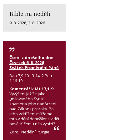
Bible na neděli
9. 8. 2026
,
2. 8. 2026
Čtení z dnešního dne:
Čtvrtek 6. 8. 2026,
Svátek Proměnění Páně
Dan 7,9-10.13-14; 2 Petr
1,16-19
Komentář k Mt 17,1-9:
Vyvýšení Ježíše jako
„milovaného Syna“
znamená jeho nadřazení
nad Zákon i proroky. Po
jeho vzkříšení můžeme
toto vidění domýšlet a vidět
nově. K čemu nás vybízí?
Zdroj:
Nedělní liturgie