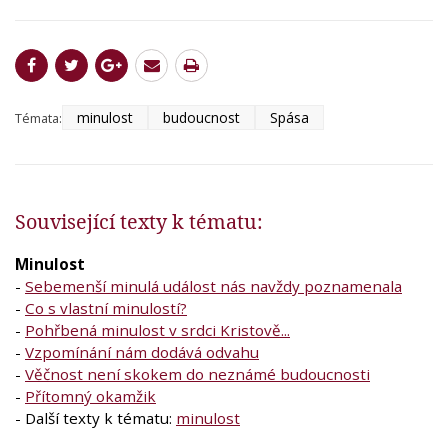
minulost
budoucnost
Spása
Témata:
Související texty k tématu:
Minulost
-
Sebemenší minulá událost nás navždy poznamenala
-
Co s vlastní minulostí?
-
Pohřbená minulost v srdci Kristově...
-
Vzpomínání nám dodává odvahu
-
Věčnost není skokem do neznámé budoucnosti
-
Přítomný okamžik
- Další texty k tématu:
minulost