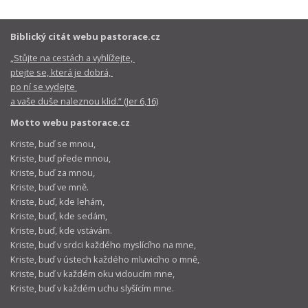
Biblický citát webu pastorace.cz
„Stůjte na cestách a vyhlížejte,
ptejte se, která je dobrá,
po ní se vydejte
a vaše duše naleznou klid.“ (Jer 6,16)
Motto webu pastorace.cz
Kriste, buď se mnou,
Kriste, buď přede mnou,
Kriste, buď za mnou,
Kriste, buď ve mně.
Kriste, buď, kde lehám,
Kriste, buď, kde sedám,
Kriste, buď, kde vstávám.
Kriste, buď v srdci každého myslícího na mne,
Kriste, buď v ústech každého mluvicího o mně,
Kriste, buď v každém oku vidoucím mne,
Kriste, buď v každém uchu slyšícím mne.