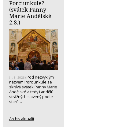
Porciunkule?
(svátek Panny
Marie Andělské
2.8.)
Pod nezvyklým
(1. 8. 2026)
názvem Porciunkule se
skrývá svátek Panny Marie
Andělské a tedy i andělů
strážných slavený podle
staré…
Archiv aktualit