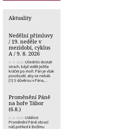
Aktuality
Nedělní přímluvy
/ 19. neděle v
mezidobí, cyklus
A / 9. 8. 2026
Učedníci dostali
(5. 8. 2026)
strach, když viděli Ježíše
kráčet po moři. Pán je však
povzbudil, aby se nebáli.
[1] S důvěrou v Pána,…
Proměnění Páně
na hoře Tábor
(6.8.)
Událost
(5. 8. 2026)
Proměnění Páně obrací
náš pohled k Božímu