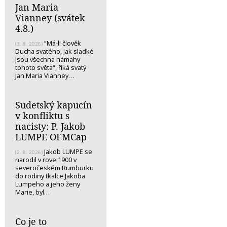
Jan Maria
Vianney (svátek
4.8.)
“Má-li člověk
(3. 8. 2026)
Ducha svatého, jak sladké
jsou všechna námahy
tohoto světa“, říká svatý
Jan Maria Vianney…
Sudetský kapucín
v konfliktu s
nacisty: P. Jakob
LUMPE OFMCap
Jakob LUMPE se
(2. 8. 2026)
narodil v rove 1900 v
severočeském Rumburku
do rodiny tkalce Jakoba
Lumpeho a jeho ženy
Marie, byl…
Co je to