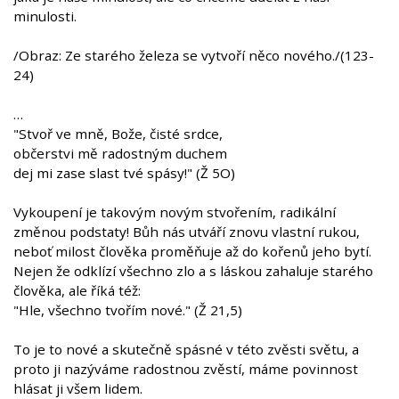
minulosti.
/Obraz: Ze starého železa se vytvoří něco nového./(123-
24)
…
"Stvoř ve mně, Bože, čisté srdce,
občerstvi mě radostným duchem
dej mi zase slast tvé spásy!" (Ž 5O)
Vykoupení je takovým novým stvořením, radikální
změnou podstaty! Bůh nás utváří znovu vlastní rukou,
neboť milost člověka proměňuje až do kořenů jeho bytí.
Nejen že odklízí všechno zlo a s láskou zahaluje starého
člověka, ale říká též:
"Hle, všechno tvořím nové." (Ž 21,5)
To je to nové a skutečně spásné v této zvěsti světu, a
proto ji nazýváme radostnou zvěstí, máme povinnost
hlásat ji všem lidem.