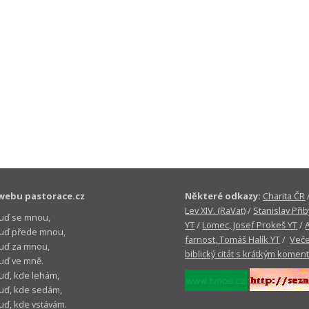
webu pastorace.cz
Některé odkazy:
Charita ČR
Lev XIV. (RaVat)
/
Stanislav Přib
buď se mnou,
YT
/
Lomec, Josef Prokeš YT
/
 buď přede mnou,
farnost, Tomáš Halík YT
/
Veče
buď za mnou,
biblický citát s krátkým komen
buď ve mně.
buď, kde lehám,
buď, kde sedám,
buď, kde vstávám.