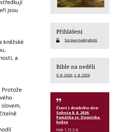
středkují
ří jsou
Přihlášení
Správa mailinglistů
 a kněžské
bu,
nosti, a
Bible na neděli
9. 8. 2026
,
2. 8. 2026
. Protože
ového
m slovem,
Čtení z dnešního dne:
Sobota 8. 8. 2026,
čitelně
Památka sv. Dominika,
kněze
modlí
Hab 1,12-2,4;