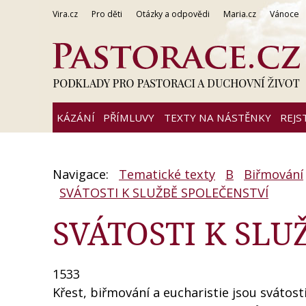
Vira.cz
Pro děti
Otázky a odpovědi
Maria.cz
Vánoce
KÁZÁNÍ
PŘÍMLUVY
TEXTY NA NÁSTĚNKY
REJS
Navigace:
Tematické texty
B
Biřmování
SVÁTOSTI K SLUŽBĚ SPOLEČENSTVÍ
SVÁTOSTI K SLU
1533
Křest, biřmování a eucharistie jsou svátos