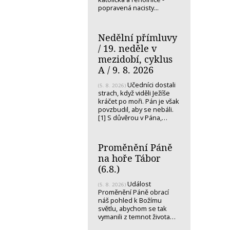
popravená nacisty...
Nedělní přímluvy
/ 19. neděle v
mezidobí, cyklus
A / 9. 8. 2026
Učedníci dostali
(5. 8. 2026)
strach, když viděli Ježíše
kráčet po moři. Pán je však
povzbudil, aby se nebáli.
[1] S důvěrou v Pána,…
Proměnění Páně
na hoře Tábor
(6.8.)
Událost
(5. 8. 2026)
Proměnění Páně obrací
náš pohled k Božímu
světlu, abychom se tak
vymanili z temnot života…