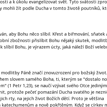
sti a k úkolu evangelizovat svět. Tyto svátosti zpro
 mohli žít podle Ducha v tomto životě poutníků, kte
ýván, aby Bohu něco slíbil. Křest a biřmování, sňatek
sobní zbožnosti přislíbit Bohu nějaký skutek, modlit
 slíbil Bohu, je výrazem úcty, jaká náleží Boží veleb
"] modlitby Páně značí znovuzrození pro božský život
hem slovem samého Boha, ti, kterým se "dostalo n
" (1 Petr 1,23), se naučí vzývat svého Otce jediný
init, protože pečeť pomazání Ducha svatého je nezni
ejich rty, na jejich život Božích dětí. Proto je většina
a katechumenům a nově pokřtěným. Když se církev 