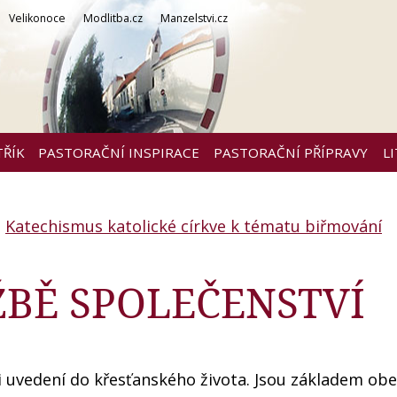
Velikonoce
Modlitba.cz
Manzelstvi.cz
TŘÍK
PASTORAČNÍ INSPIRACE
PASTORAČNÍ PŘÍPRAVY
L
Katechismus katolické církve k tématu biřmování
ŽBĚ SPOLEČENSTVÍ
ti uvedení do křesťanského života. Jsou základem ob