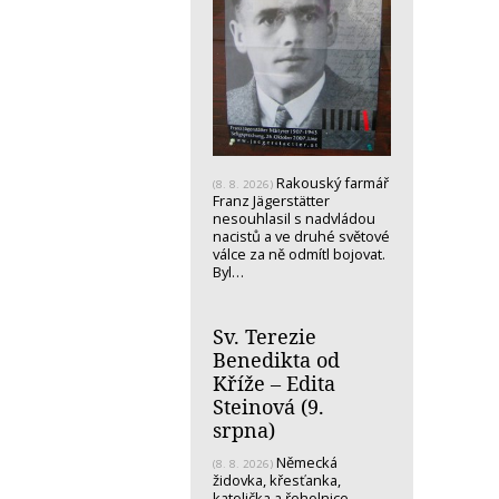
Rakouský farmář
(8. 8. 2026)
Franz Jägerstätter
nesouhlasil s nadvládou
nacistů a ve druhé světové
válce za ně odmítl bojovat.
Byl…
Sv. Terezie
Benedikta od
Kříže – Edita
Steinová (9.
srpna)
Německá
(8. 8. 2026)
židovka, křesťanka,
katolička a řeholnice -