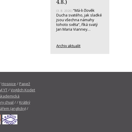
4.8.)
“Má-li člověk
(3. 8. 2026)
Ducha svatého, jak sladké
jsou všechna námahy
tohoto světa“, říká svatý
Jan Maria Vianney…
Archiv aktualit
/
Hospice
/
Papež
yl YT
/
Vojtěch Kodet
Akademická
ry chval
/ /
Krátký
tářem (anglicky)
/