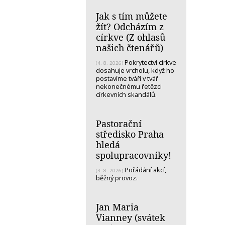
Jak s tím můžete
žít? Odcházím z
církve (Z ohlasů
našich čtenářů)
Pokrytectví církve
(4. 8. 2026)
dosahuje vrcholu, když ho
postavíme tváří v tvář
nekonečnému řetězci
církevních skandálů.
Pastorační
středisko Praha
hledá
spolupracovníky!
Pořádání akcí,
(3. 8. 2026)
běžný provoz.
Jan Maria
Vianney (svátek