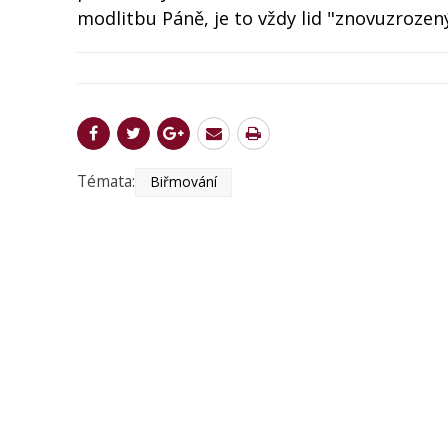
modlitbu Páně, je to vždy lid "znovuzrozen
Témata:
Biřmování