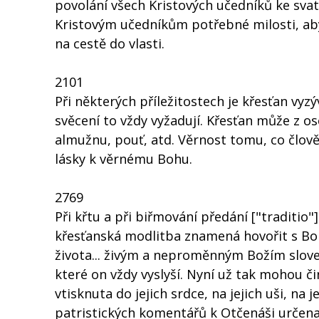
povolání všech Kristových učedníků ke svato
Kristovým učedníkům potřebné milosti, aby
na cestě do vlasti.
2101
Při některých příležitostech je křesťan vyz
svěcení to vždy vyžadují. Křesťan může z o
almužnu, pouť, atd. Věrnost tomu, co člověk
lásky k věrnému Bohu.
2769
Při křtu a při biřmování předání ["traditio
křesťanská modlitba znamená hovořit s Bo
života... živým a neproměnným Božím slovem
které on vždy vyslyší. Nyní už tak mohou č
vtisknuta do jejich srdce, na jejich uši, na j
patristických komentářů k Otčenáši určen