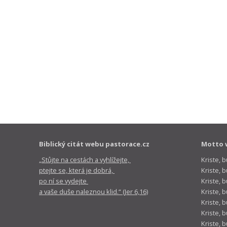
Biblický citát webu pastorace.cz
Motto 
„Stůjte na cestách a vyhlížejte,
Kriste, 
ptejte se, která je dobrá,
Kriste,
po ní se vydejte
Kriste, 
a vaše duše naleznou klid.“ (Jer 6,16)
Kriste, 
Kriste, 
Kriste, 
Kriste, 