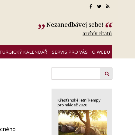
Nezanedbávej sebe!
-
archív citátů
ITURGICKÝ KALENDÁŘ
SERVIS PRO VÁS
O WEBU
Křesťanské letní kempy
pro mládež 2026
ecného