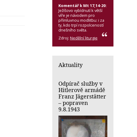
Komentář k Mt 17,14-20:
Ježíšovo vybídnutí k větší
víře je návodem pro
přímluvnou modlitbu: i za
ty, kdo trpí rozpolceností
dnešního světa.
Zdroj:
Nedělní liturgie
Aktuality
Odpírač služby v
Hitlerově armádě
Franz Jägerstätter
– popraven
9.8.1943