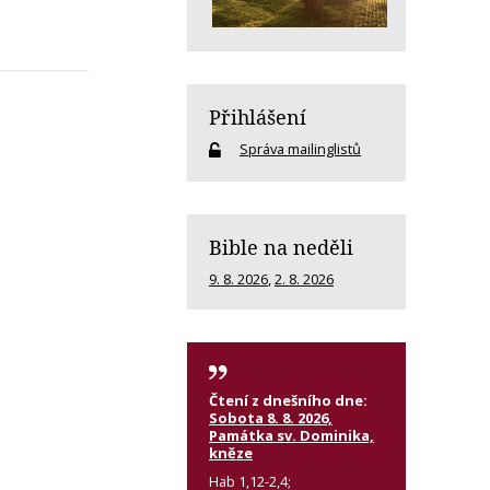
Přihlášení
Správa mailinglistů
Bible na neděli
9. 8. 2026
,
2. 8. 2026
Čtení z dnešního dne:
Sobota 8. 8. 2026,
Památka sv. Dominika,
kněze
Hab 1,12-2,4;