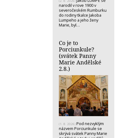
Jakob LUMPE se
(2. 8. 2026)
narodil v rove 1900 v
severočeském Rumburku
do rodiny tkalce Jakoba
Lumpeho a jeho ženy
Marie, byl…
Co je to
Porciunkule?
(svátek Panny
Marie Andělské
2.8.)
Pod nezvyklým
(1. 8. 2026)
názvem Porciunkule se
skrývá svátek Panny Marie