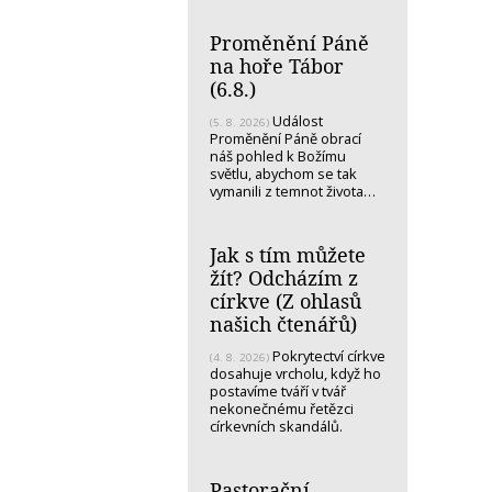
Proměnění Páně
na hoře Tábor
(6.8.)
Událost
(5. 8. 2026)
Proměnění Páně obrací
náš pohled k Božímu
světlu, abychom se tak
vymanili z temnot života…
Jak s tím můžete
žít? Odcházím z
církve (Z ohlasů
našich čtenářů)
Pokrytectví církve
(4. 8. 2026)
dosahuje vrcholu, když ho
postavíme tváří v tvář
nekonečnému řetězci
církevních skandálů.
Pastorační