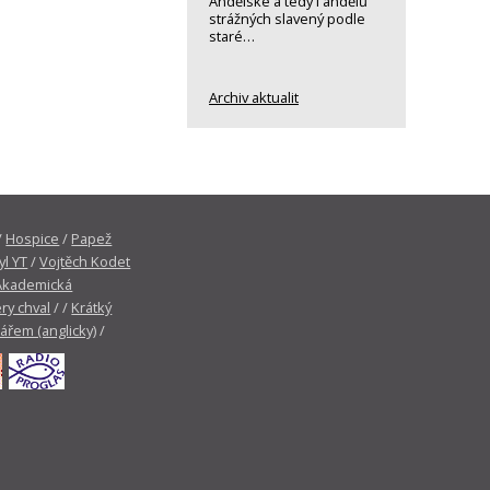
Andělské a tedy i andělů
strážných slavený podle
staré…
Archiv aktualit
/
Hospice
/
Papež
yl YT
/
Vojtěch Kodet
Akademická
ry chval
/ /
Krátký
tářem (anglicky)
/