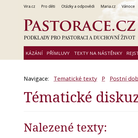
Vira.cz
Pro děti
Otázky a odpovědi
Maria.cz
Vánoce
KÁZÁNÍ
PŘÍMLUVY
TEXTY NA NÁSTĚNKY
REJS
Navigace:
Tematické texty
P
Postní do
Tématické disku
Nalezené texty: