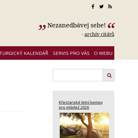
Nezanedbávej sebe!
-
archív citátů
ITURGICKÝ KALENDÁŘ
SERVIS PRO VÁS
O WEBU
Křesťanské letní kempy
pro mládež 2026