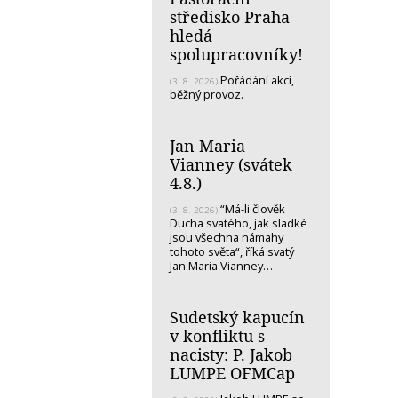
středisko Praha
hledá
spolupracovníky!
Pořádání akcí,
(3. 8. 2026)
běžný provoz.
Jan Maria
Vianney (svátek
4.8.)
“Má-li člověk
(3. 8. 2026)
Ducha svatého, jak sladké
jsou všechna námahy
tohoto světa“, říká svatý
Jan Maria Vianney…
Sudetský kapucín
v konfliktu s
nacisty: P. Jakob
LUMPE OFMCap