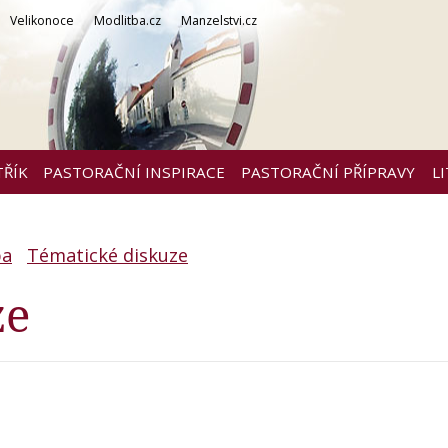
Velikonoce
Modlitba.cz
Manzelstvi.cz
TŘÍK
PASTORAČNÍ INSPIRACE
PASTORAČNÍ PŘÍPRAVY
L
ba
Tématické diskuze
ze