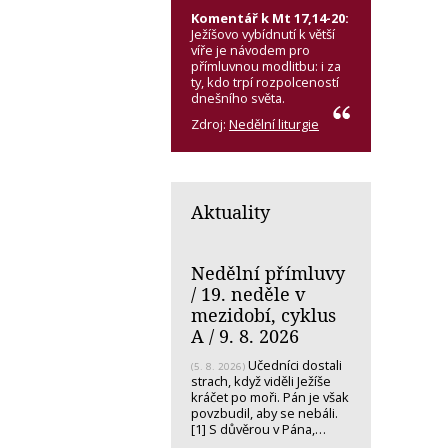
Komentář k Mt 17,14-20:
Ježíšovo vybídnutí k větší
víře je návodem pro
přímluvnou modlitbu: i za
ty, kdo trpí rozpolceností
dnešního světa.
Zdroj:
Nedělní liturgie
Aktuality
Nedělní přímluvy
/ 19. neděle v
mezidobí, cyklus
A / 9. 8. 2026
Učedníci dostali
(5. 8. 2026)
strach, když viděli Ježíše
kráčet po moři. Pán je však
povzbudil, aby se nebáli.
[1] S důvěrou v Pána,…