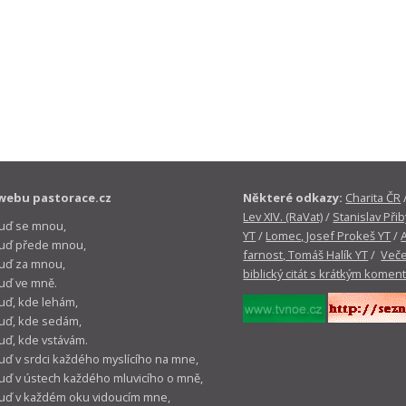
webu pastorace.cz
Některé odkazy:
Charita ČR
Lev XIV. (RaVat)
/
Stanislav Přib
buď se mnou,
YT
/
Lomec, Josef Prokeš YT
/
 buď přede mnou,
farnost, Tomáš Halík YT
/
Veče
buď za mnou,
biblický citát s krátkým komen
buď ve mně.
buď, kde lehám,
buď, kde sedám,
buď, kde vstávám.
buď v srdci každého myslícího na mne,
buď v ústech každého mluvicího o mně,
buď v každém oku vidoucím mne,