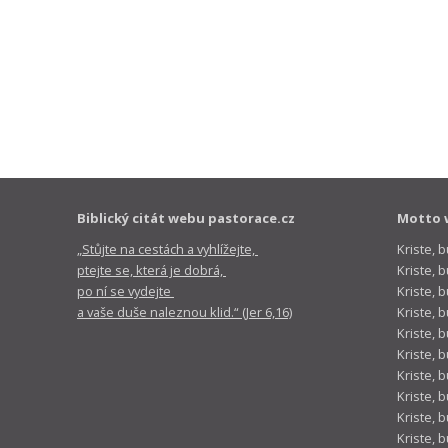
Biblický citát webu pastorace.cz
Motto 
„Stůjte na cestách a vyhlížejte,
Kriste, 
ptejte se, která je dobrá,
Kriste,
po ní se vydejte
Kriste, 
a vaše duše naleznou klid.“ (Jer 6,16)
Kriste, 
Kriste, 
Kriste, 
Kriste, 
Kriste, 
Kriste, 
Kriste, 