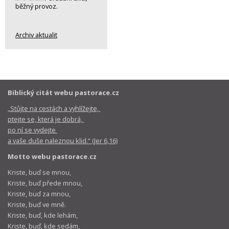
běžný provoz.
Archiv aktualit
Biblický citát webu pastorace.cz
„Stůjte na cestách a vyhlížejte,
ptejte se, která je dobrá,
po ní se vydejte
a vaše duše naleznou klid.“ (Jer 6,16)
Motto webu pastorace.cz
Kriste, buď se mnou,
Kriste, buď přede mnou,
Kriste, buď za mnou,
Kriste, buď ve mně.
Kriste, buď, kde lehám,
Kriste, buď, kde sedám,