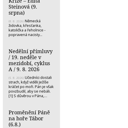
Kříže – Edita
Steinová (9.
srpna)
Německá
(8. 8. 2026)
židovka, křesťanka,
katolička a řeholnice -
popravená nacisty...
Nedělní přímluvy
/ 19. neděle v
mezidobí, cyklus
A / 9. 8. 2026
Učedníci dostali
(5. 8. 2026)
strach, když viděli Ježíše
kráčet po moři. Pán je však
povzbudil, aby se nebáli.
[1] S důvěrou v Pána,…
Proměnění Páně
na hoře Tábor
(6.8.)