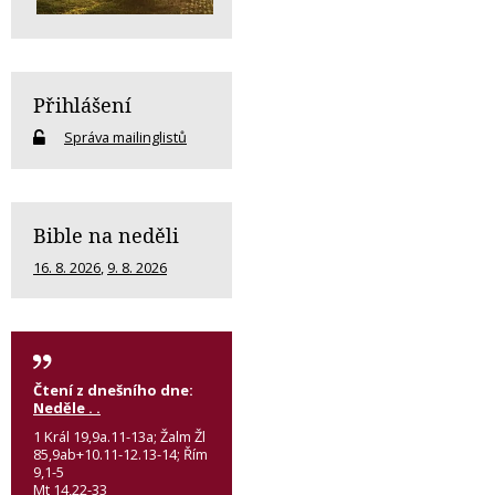
Přihlášení
Správa mailinglistů
Bible na neděli
16. 8. 2026
,
9. 8. 2026
Čtení z dnešního dne:
Neděle . .
1 Král 19,9a.11-13a; Žalm Žl
85,9ab+10.11-12.13-14; Řím
9,1-5
Mt 14,22-33