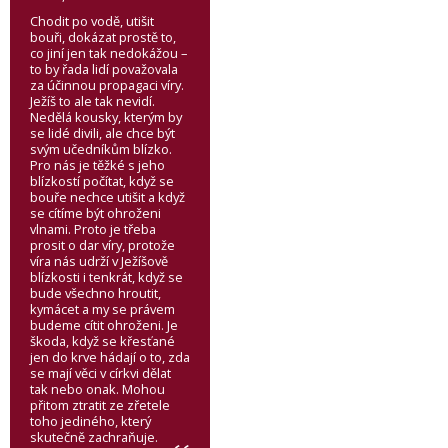
Chodit po vodě, utišit
bouři, dokázat prostě to,
co jiní jen tak nedokážou –
to by řada lidí považovala
za účinnou propagaci víry.
Ježíš to ale tak nevidí.
Nedělá kousky, kterým by
se lidé divili, ale chce být
svým učedníkům blízko.
Pro nás je těžké s jeho
blízkostí počítat, když se
bouře nechce utišit a když
se cítíme být ohroženi
vlnami. Proto je třeba
prosit o dar víry, protože
víra nás udrží v Ježíšově
blízkosti i tenkrát, když se
bude všechno hroutit,
kymácet a my se právem
budeme cítit ohroženi. Je
škoda, když se křesťané
jen do krve hádají o to, zda
se mají věci v církvi dělat
tak nebo onak. Mohou
přitom ztratit ze zřetele
toho jediného, který
skutečně zachraňuje.