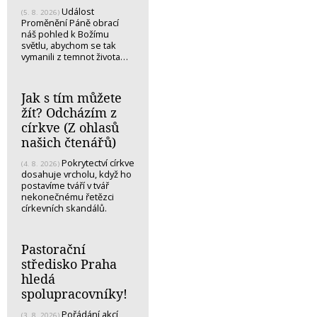
Událost
(5. 8. 2026)
Proměnění Páně obrací
náš pohled k Božímu
světlu, abychom se tak
vymanili z temnot života…
Jak s tím můžete
žít? Odcházím z
církve (Z ohlasů
našich čtenářů)
Pokrytectví církve
(4. 8. 2026)
dosahuje vrcholu, když ho
postavíme tváří v tvář
nekonečnému řetězci
církevních skandálů.
Pastorační
středisko Praha
hledá
spolupracovníky!
Pořádání akcí,
(3. 8. 2026)