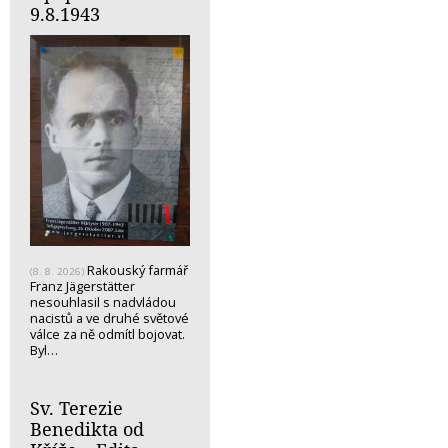
9.8.1943
Rakouský farmář
(8. 8. 2026)
Franz Jägerstätter
nesouhlasil s nadvládou
nacistů a ve druhé světové
válce za ně odmítl bojovat.
Byl…
Sv. Terezie
Benedikta od