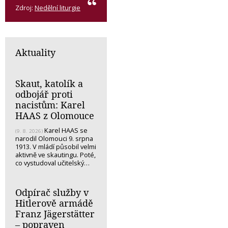
Zdroj:
Nedělní liturgie
Aktuality
Skaut, katolík a
odbojář proti
nacistům: Karel
HAAS z Olomouce
Karel HAAS se
(9. 8. 2026)
narodil Olomouci 9. srpna
1913. V mládí působil velmi
aktivně ve skautingu. Poté,
co vystudoval učitelský…
Odpírač služby v
Hitlerově armádě
Franz Jägerstätter
– popraven