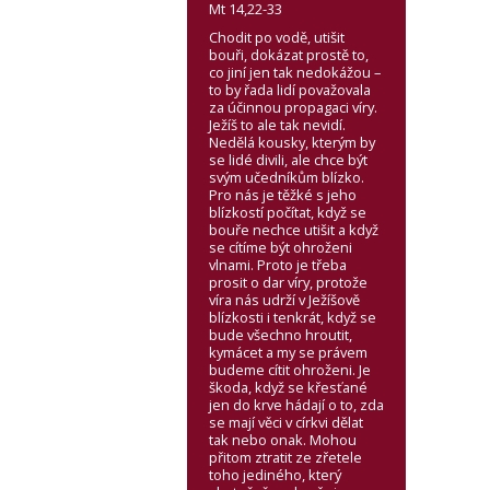
Mt 14,22-33
Chodit po vodě, utišit
bouři, dokázat prostě to,
co jiní jen tak nedokážou –
to by řada lidí považovala
za účinnou propagaci víry.
Ježíš to ale tak nevidí.
Nedělá kousky, kterým by
se lidé divili, ale chce být
svým učedníkům blízko.
Pro nás je těžké s jeho
blízkostí počítat, když se
bouře nechce utišit a když
se cítíme být ohroženi
vlnami. Proto je třeba
prosit o dar víry, protože
víra nás udrží v Ježíšově
blízkosti i tenkrát, když se
bude všechno hroutit,
kymácet a my se právem
budeme cítit ohroženi. Je
škoda, když se křesťané
jen do krve hádají o to, zda
se mají věci v církvi dělat
tak nebo onak. Mohou
přitom ztratit ze zřetele
toho jediného, který