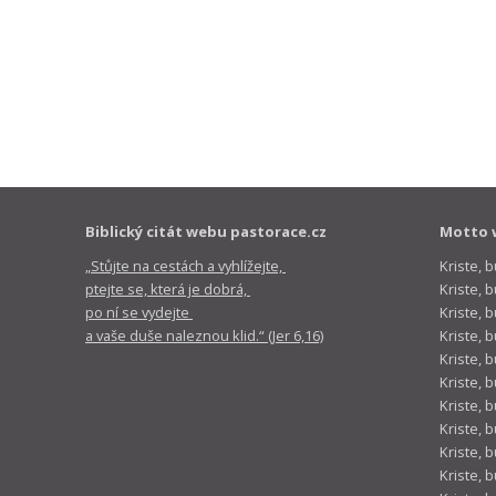
Biblický citát webu pastorace.cz
Motto 
„Stůjte na cestách a vyhlížejte,
Kriste, 
ptejte se, která je dobrá,
Kriste,
po ní se vydejte
Kriste, 
a vaše duše naleznou klid.“ (Jer 6,16)
Kriste, 
Kriste, 
Kriste, 
Kriste, 
Kriste, 
Kriste, 
Kriste, 