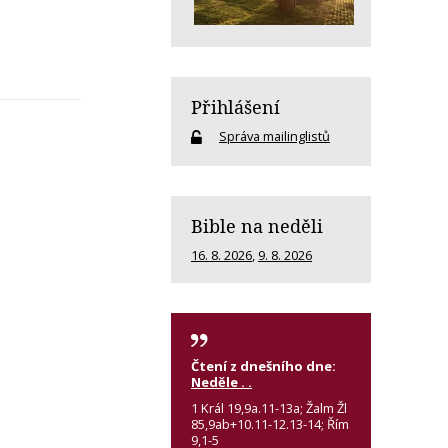
Přihlášení
Správa mailinglistů
Bible na neděli
16. 8. 2026
,
9. 8. 2026
Čtení z dnešního dne:
Neděle . .
1 Král 19,9a.11-13a; Žalm Žl
85,9ab+10.11-12.13-14; Řím
9,1-5