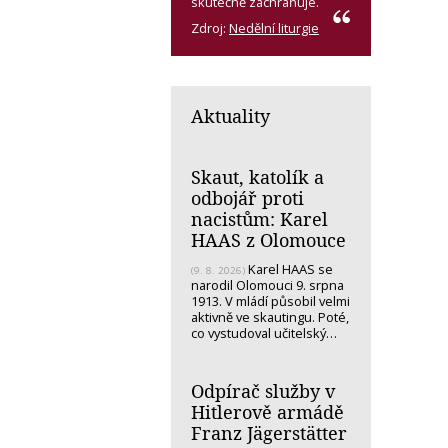
skutečně zachraňuje.
Zdroj:
Nedělní liturgie
Aktuality
Skaut, katolík a
odbojář proti
nacistům: Karel
HAAS z Olomouce
Karel HAAS se
(9. 8. 2026)
narodil Olomouci 9. srpna
1913. V mládí působil velmi
aktivně ve skautingu. Poté,
co vystudoval učitelský…
Odpírač služby v
Hitlerově armádě
Franz Jägerstätter