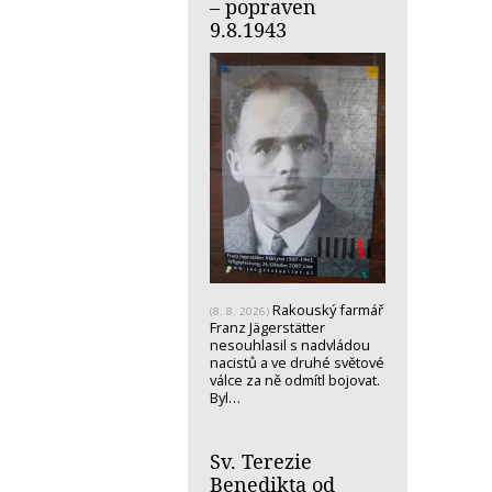
– popraven
9.8.1943
Rakouský farmář
(8. 8. 2026)
Franz Jägerstätter
nesouhlasil s nadvládou
nacistů a ve druhé světové
válce za ně odmítl bojovat.
Byl…
Sv. Terezie
Benedikta od