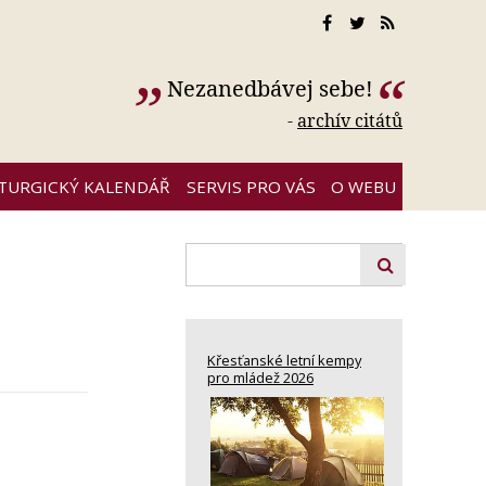
Nezanedbávej sebe!
-
archív citátů
ITURGICKÝ KALENDÁŘ
SERVIS PRO VÁS
O WEBU
Křesťanské letní kempy
pro mládež 2026