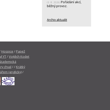
Pořádání akcí,
(3. 8. 2026)
běžný provoz.
Archiv aktualit
/
Hospice
/
Papež
yl YT
/
Vojtěch Kodet
Akademická
ry chval
/ /
Krátký
tářem (anglicky)
/