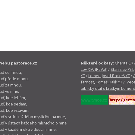
webu pastorace.cz
Některé odkazy:
Charita ČR
Lev XIV. (RaVat)
/
Stanislav Přib
buď se mnou,
YT
/
Lomec, Josef Prokeš YT
/
 buď přede mnou,
farnost, Tomáš Halík YT
/
Veče
buď za mnou,
biblický citát s krátkým komen
buď ve mně.
buď, kde lehám,
buď, kde sedám,
buď, kde vstávám.
buď v srdci každého myslícího na mne,
buď v ústech každého mluvicího o mně,
buď v každém oku vidoucím mne,