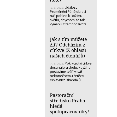
Událost
(5. 8. 2026)
Proměnění Páně obrací
náš pohled k Božímu
světlu, abychom se tak
vymanili z temnot života…
Jak s tím můžete
žít? Odcházím z
církve (Z ohlasů
našich čtenářů)
Pokrytectví církve
(4. 8. 2026)
dosahuje vrcholu, když ho
postavíme tváří v tvář
nekonečnému řetězci
církevních skandálů.
Pastorační
středisko Praha
hledá
spolupracovníky!