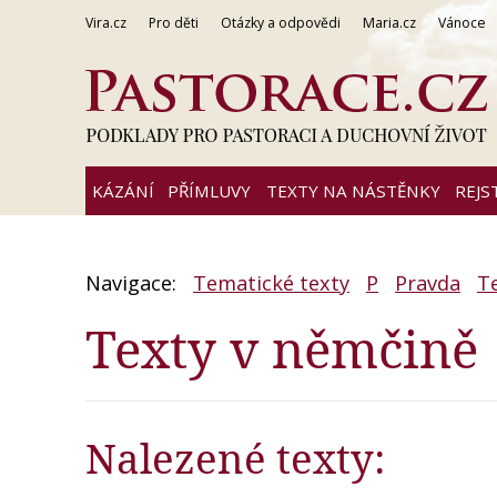
Vira.cz
Pro děti
Otázky a odpovědi
Maria.cz
Vánoce
KÁZÁNÍ
PŘÍMLUVY
TEXTY NA NÁSTĚNKY
REJS
Navigace:
Tematické texty
P
Pravda
T
Texty v němčině
Nalezené texty: