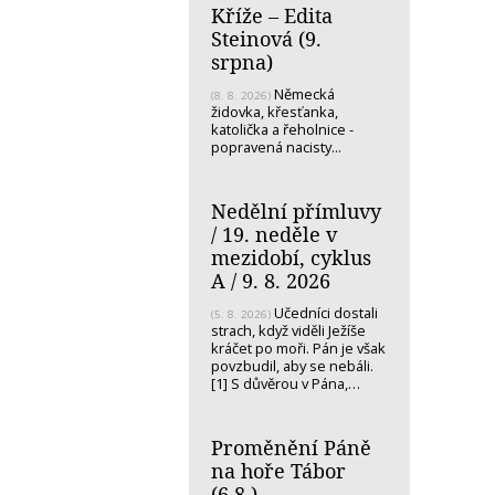
Kříže – Edita
Steinová (9.
srpna)
Německá
(8. 8. 2026)
židovka, křesťanka,
katolička a řeholnice -
popravená nacisty...
Nedělní přímluvy
/ 19. neděle v
mezidobí, cyklus
A / 9. 8. 2026
Učedníci dostali
(5. 8. 2026)
strach, když viděli Ježíše
kráčet po moři. Pán je však
povzbudil, aby se nebáli.
[1] S důvěrou v Pána,…
Proměnění Páně
na hoře Tábor
(6.8.)