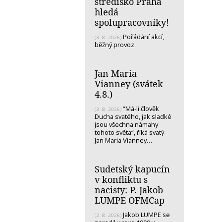
středisko Praha
hledá
spolupracovníky!
Pořádání akcí,
(3. 8. 2026)
běžný provoz.
Jan Maria
Vianney (svátek
4.8.)
“Má-li člověk
(3. 8. 2026)
Ducha svatého, jak sladké
jsou všechna námahy
tohoto světa“, říká svatý
Jan Maria Vianney…
Sudetský kapucín
v konfliktu s
nacisty: P. Jakob
LUMPE OFMCap
Jakob LUMPE se
(2. 8. 2026)