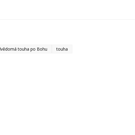
podvědomá touha po Bohu
touha