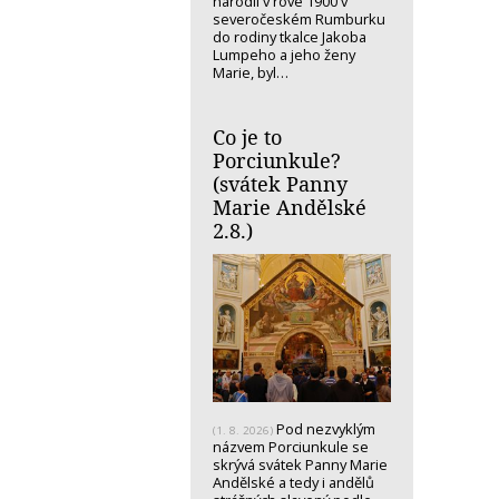
narodil v rove 1900 v
severočeském Rumburku
do rodiny tkalce Jakoba
Lumpeho a jeho ženy
Marie, byl…
Co je to
Porciunkule?
(svátek Panny
Marie Andělské
2.8.)
Pod nezvyklým
(1. 8. 2026)
názvem Porciunkule se
skrývá svátek Panny Marie
Andělské a tedy i andělů