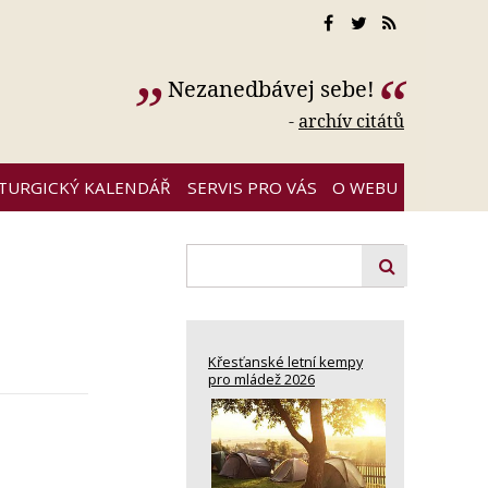
Nezanedbávej sebe!
-
archív citátů
ITURGICKÝ KALENDÁŘ
SERVIS PRO VÁS
O WEBU
Křesťanské letní kempy
pro mládež 2026