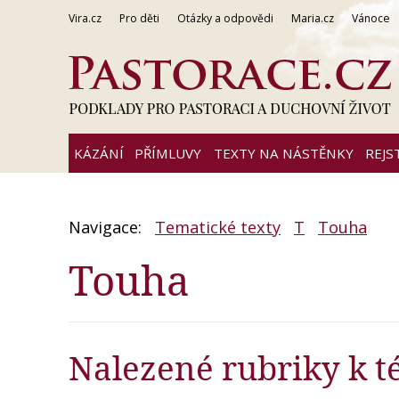
Vira.cz
Pro děti
Otázky a odpovědi
Maria.cz
Vánoce
KÁZÁNÍ
PŘÍMLUVY
TEXTY NA NÁSTĚNKY
REJS
Navigace:
Tematické texty
T
Touha
Touha
Nalezené rubriky k t