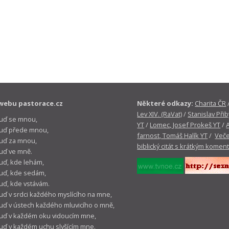
webu pastorace.cz
Některé odkazy:
Charita ČR
Lev XIV. (RaVat)
/
Stanislav Přib
buď se mnou,
YT
/
Lomec, Josef Prokeš YT
/
 buď přede mnou,
farnost, Tomáš Halík YT
/
Veče
buď za mnou,
biblický citát s krátkým komen
buď ve mně.
buď, kde lehám,
buď, kde sedám,
buď, kde vstávám.
buď v srdci každého myslícího na mne,
buď v ústech každého mluvicího o mně,
buď v každém oku vidoucím mne,
buď v každém uchu slyšícím mne.