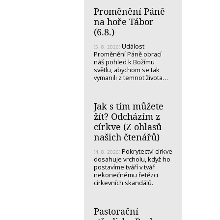
Proměnění Páně
na hoře Tábor
(6.8.)
Událost
(5. 8. 2026)
Proměnění Páně obrací
náš pohled k Božímu
světlu, abychom se tak
vymanili z temnot života…
Jak s tím můžete
žít? Odcházím z
církve (Z ohlasů
našich čtenářů)
Pokrytectví církve
(4. 8. 2026)
dosahuje vrcholu, když ho
postavíme tváří v tvář
nekonečnému řetězci
církevních skandálů.
Pastorační