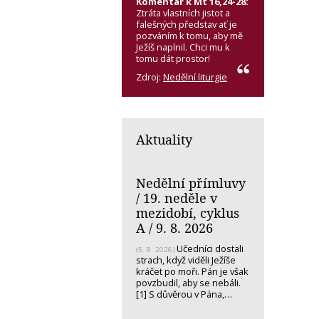
Komentář k Mt 16,24-28:
Ztráta vlastních jistot a
falešných představ ať je
pozváním k tomu, aby mě
Ježíš naplnil. Chci mu k
tomu dát prostor!
Zdroj:
Nedělní liturgie
Aktuality
Nedělní přímluvy
/ 19. neděle v
mezidobí, cyklus
A / 9. 8. 2026
Učedníci dostali
(5. 8. 2026)
strach, když viděli Ježíše
kráčet po moři. Pán je však
povzbudil, aby se nebáli.
[1] S důvěrou v Pána,…