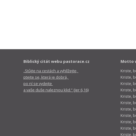
Biblický citát webu pastorace.cz
Motto 
„Stůjte na cestách a vyhlížejte,
Kriste, 
ptejte se, která je dobrá,
Kriste,
po ní se vydejte
Kriste, 
a vaše duše naleznou klid.“ (Jer 6,16)
Kriste, 
Kriste, 
Kriste, 
Kriste, 
Kriste, 
Kriste, 
Kriste, 
Kriste, 