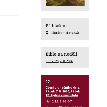
Přihlášení
Správa mailinglistů
Bible na neděli
9. 8. 2026
,
2. 8. 2026
Čtení z dnešního dne:
Pátek 7. 8. 2026, Pátek
18. týdne v mezidobí
Nah 2,1.3; 3,1-3.6-7;