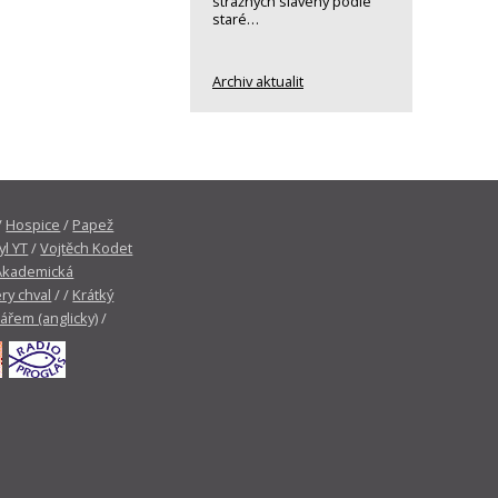
strážných slavený podle
staré…
Archiv aktualit
/
Hospice
/
Papež
yl YT
/
Vojtěch Kodet
Akademická
ry chval
/ /
Krátký
tářem (anglicky)
/