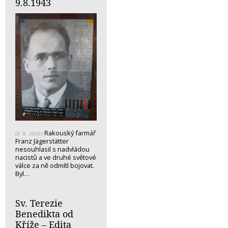
9.8.1943
Rakouský farmář
(8. 8. 2026)
Franz Jägerstätter
nesouhlasil s nadvládou
nacistů a ve druhé světové
válce za ně odmítl bojovat.
Byl…
Sv. Terezie
Benedikta od
Kříže – Edita