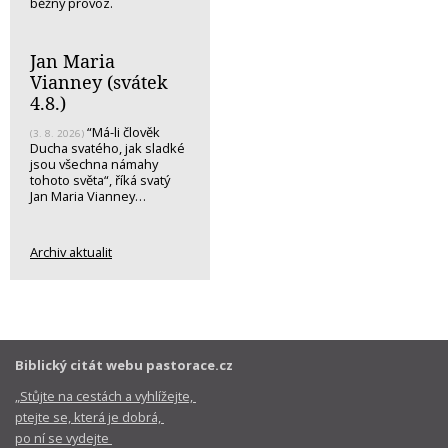
běžný provoz.
Jan Maria
Vianney (svátek
4.8.)
“Má-li člověk
(3. 8. 2026)
Ducha svatého, jak sladké
jsou všechna námahy
tohoto světa“, říká svatý
Jan Maria Vianney…
Archiv aktualit
Biblický citát webu pastorace.cz
„Stůjte na cestách a vyhlížejte,
ptejte se, která je dobrá,
po ní se vydejte