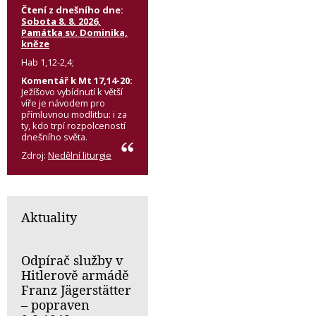
Čtení z dnešního dne:
Sobota 8. 8. 2026,
Památka sv. Dominika,
kněze
Hab 1,12-2,4;
Komentář k Mt 17,14-20:
Ježíšovo vybídnutí k větší
víře je návodem pro
přímluvnou modlitbu: i za
ty, kdo trpí rozpolceností
dnešního světa.
Zdroj:
Nedělní liturgie
Aktuality
Odpírač služby v
Hitlerově armádě
Franz Jägerstätter
– popraven