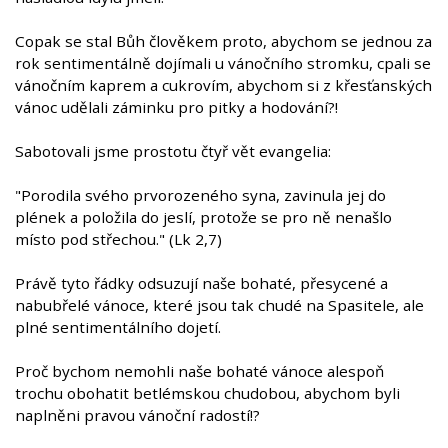
Copak se stal Bůh člověkem proto, abychom se jednou za
rok sentimentálně dojímali u vánočního stromku, cpali se
vánočním kaprem a cukrovím, abychom si z křesťanských
vánoc udělali záminku pro pitky a hodování?!
Sabotovali jsme prostotu čtyř vět evangelia:
"Porodila svého prvorozeného syna, zavinula jej do
plének a položila do jeslí, protože se pro ně nenašlo
místo pod střechou." (Lk 2,7)
Právě tyto řádky odsuzují naše bohaté, přesycené a
nabubřelé vánoce, které jsou tak chudé na Spasitele, ale
plné sentimentálního dojetí.
Proč bychom nemohli naše bohaté vánoce alespoň
trochu obohatit betlémskou chudobou, abychom byli
naplněni pravou vánoční radostí!?