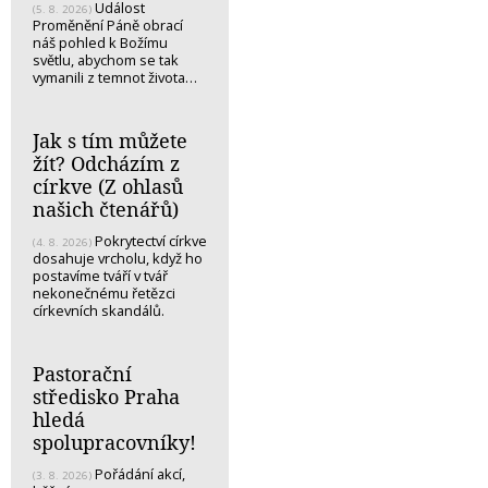
Událost
(5. 8. 2026)
Proměnění Páně obrací
náš pohled k Božímu
světlu, abychom se tak
vymanili z temnot života…
Jak s tím můžete
žít? Odcházím z
církve (Z ohlasů
našich čtenářů)
Pokrytectví církve
(4. 8. 2026)
dosahuje vrcholu, když ho
postavíme tváří v tvář
nekonečnému řetězci
církevních skandálů.
Pastorační
středisko Praha
hledá
spolupracovníky!
Pořádání akcí,
(3. 8. 2026)