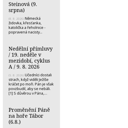
Steinová (9.
srpna)
Německá
(8. 8. 2026)
židovka, křesťanka,
katolička a řeholnice -
popravená nacisty...
Nedělní přímluvy
/ 19. neděle v
mezidobí, cyklus
A / 9. 8. 2026
Učedníci dostali
(5. 8. 2026)
strach, když viděli Ježíše
kráčet po moři. Pán je však
povzbudil, aby se nebáli.
[1] S důvěrou v Pána,…
Proměnění Páně
na hoře Tábor
(6.8.)