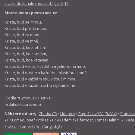
a vaše duše naleznou klid.“ (Jer 6,16)
Motto webu pastorace.cz
Kriste, buď se mnou,
Kriste, buď přede mnou,
Kriste, buď za mnou,
Kriste, buď ve mně.
Kriste, buď, kde lehám,
Kriste, buď, kde sedám,
Kriste, buď, kde vstávám.
Kriste, buď v srdci každého myslícího na mne,
Kriste, buď v ústech každého mluvicího o mně,
Kriste, buď v každém oku vidoucím mne,
Kriste, buď v každém uchu slyšícím mne.
(Podle "
Hymnu sv. Patrika
",
redakčně upraveno)
Některé odkazy:
Charita ČR
/
Hospice
/
Papež Lev XIV. (RaVat)
/
Stanisla
YT
/
Lomec, Josef Prokeš YT
/
Akademická farnost, Tomáš Halík YT
/
Večer
krátkým komentářem (anglicky)
/