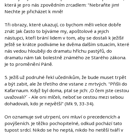
která je pro nás zpovědním zrcadlem: "Nebraňte jim!
Nechte je přicházet k mně!
Tři obrazy, které ukazují, co bychom měli velice dobře
znát: Jak často to býváme my, apoštolové a jejich
nástupci, kteří brání lidem v tom, aby se dostali k Ježíši!
Ještě se krátce podíváme ke dvěma dalším situacím, které
nás vedou hlouběji do dramatu hříchu pastýřů, do
dramatu nám tak bolestně známého ze Starého zákona.
Je to proměnění Páně.
5. Ježíš už podruhé řekl učedníkům, že bude muset trpět
a být zabit, ale že třetího dne vstane z mrtvých. "Přišli do
Kafarnaum. Když byl doma, ptal se jich: ,O čem jste cestou
uvažovali?` - Ale oni mlčeli, neboť se cestou mezi sebou
dohadovali, kdo je největší" (Mk 9, 33-34).
On oznamuje své utrpení, oni mluví o precedencích a
povýšeních. Je těžko pochopitelné, odkud pochází tato
tupost srdcí. Nikdo se ho neptá, nikdo ho netěší tváří v