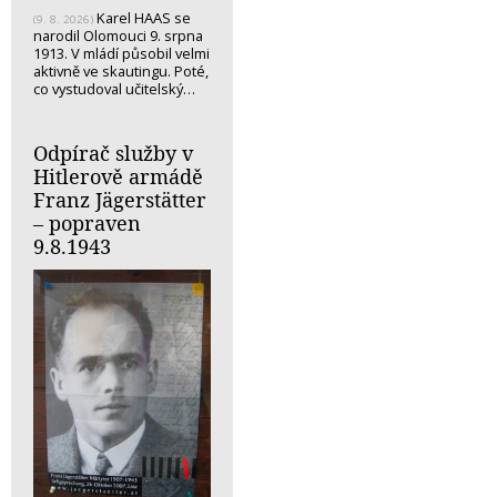
Karel HAAS se
(9. 8. 2026)
narodil Olomouci 9. srpna
1913. V mládí působil velmi
aktivně ve skautingu. Poté,
co vystudoval učitelský…
Odpírač služby v
Hitlerově armádě
Franz Jägerstätter
– popraven
9.8.1943