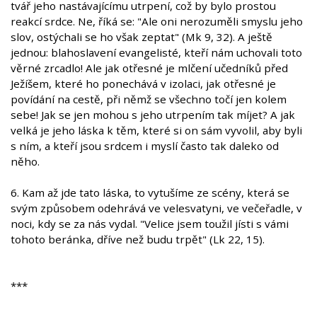
tvář jeho nastávajícímu utrpení, což by bylo prostou
reakcí srdce. Ne, říká se: "Ale oni nerozuměli smyslu jeho
slov, ostýchali se ho však zeptat" (Mk 9, 32). A ještě
jednou: blahoslavení evangelisté, kteří nám uchovali toto
věrné zrcadlo! Ale jak otřesné je mlčení učedníků před
Ježíšem, které ho ponechává v izolaci, jak otřesné je
povídání na cestě, při němž se všechno točí jen kolem
sebe! Jak se jen mohou s jeho utrpením tak míjet? A jak
velká je jeho láska k těm, které si on sám vyvolil, aby byli
s ním, a kteří jsou srdcem i myslí často tak daleko od
něho.
6. Kam až jde tato láska, to vytušíme ze scény, která se
svým způsobem odehrává ve velesvatyni, ve večeřadle, v
noci, kdy se za nás vydal. "Velice jsem toužil jísti s vámi
tohoto beránka, dříve než budu trpět" (Lk 22, 15).
***