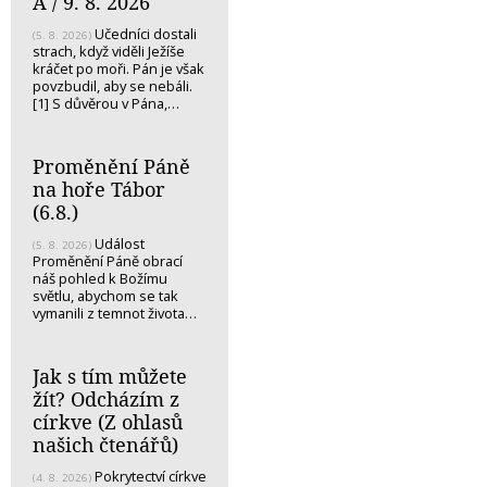
A / 9. 8. 2026
Učedníci dostali
(5. 8. 2026)
strach, když viděli Ježíše
kráčet po moři. Pán je však
povzbudil, aby se nebáli.
[1] S důvěrou v Pána,…
Proměnění Páně
na hoře Tábor
(6.8.)
Událost
(5. 8. 2026)
Proměnění Páně obrací
náš pohled k Božímu
světlu, abychom se tak
vymanili z temnot života…
Jak s tím můžete
žít? Odcházím z
církve (Z ohlasů
našich čtenářů)
Pokrytectví církve
(4. 8. 2026)