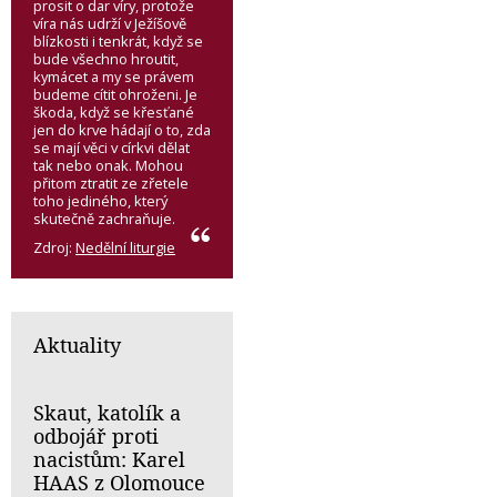
prosit o dar víry, protože
víra nás udrží v Ježíšově
blízkosti i tenkrát, když se
bude všechno hroutit,
kymácet a my se právem
budeme cítit ohroženi. Je
škoda, když se křesťané
jen do krve hádají o to, zda
se mají věci v církvi dělat
tak nebo onak. Mohou
přitom ztratit ze zřetele
toho jediného, který
skutečně zachraňuje.
Zdroj:
Nedělní liturgie
Aktuality
Skaut, katolík a
odbojář proti
nacistům: Karel
HAAS z Olomouce