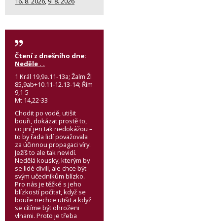
16. 8. 2026
,
9. 8. 2026
Čtení z dnešního dne:
Neděle . .
1 Král 19,9a.11-13a; Žalm Žl
85,9ab+10.11-12.13-14; Řím
9,1-5
Mt 14,22-33
Chodit po vodě, utišit
bouři, dokázat prostě to,
co jiní jen tak nedokážou –
to by řada lidí považovala
za účinnou propagaci víry.
Ježíš to ale tak nevidí.
Nedělá kousky, kterým by
se lidé divili, ale chce být
svým učedníkům blízko.
Pro nás je těžké s jeho
blízkostí počítat, když se
bouře nechce utišit a když
se cítíme být ohroženi
vlnami. Proto je třeba