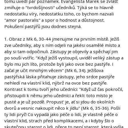
tomu uvedl pár poznámek. Evangelista Marek se zvlášť
zmiňuje o "tvrdošíjnosti" učedníků. Týká se to hlavně
nedostatku víry, nedostatku toho, co bychom nazvali
"amor pastoralis" a spor o hodnost a důstojnost.
Pokušení pastýřů jsou dodnes stejná.
1. Obraz z Mk 6, 30-44 jmenujme na prvním místě. Ježíš
zve učedníky, aby s ním odjeli na jakési osamělé místo a
aby si tam odpočinuli. Zástupy je objevily a spěchají jim
po souši vstříc. "Když Ježíš vystoupil, uviděl veliký zástup a
bylo mu jich líto, protože byli jako ovce bez pastýře. I
začal je učit mnohým věcem" (Mk 6, 34). Ježíšova
pastýřská láska přitahuje zástupy, jeho srdce pastýře
nehledí na vlastní klid, nýbrž na ovce bez pastýře.
Kontrast k tomu tvoří jeho učedníci: "Když už čas pokročil,
přistoupili k němu jeho učedníci a řekli: toto místo je
pusté a je už pozdě. Propust' je, ať si jdou do okolních
dvorů a vesnic nakoupit něco k jídlu" (Mk 6, 35-36). Pošli
ty lidi pryč! Co vypadá jako péče o lidi, je vlastně péče o
vlastní klid, strach před komplikacemi, a i kdyby šlo o
skutečnou starost o lidi, přece to není starost, která vyšla