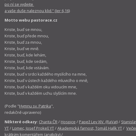
po ní se vydejte
a vaše duše naleznou klid.“ (Jer 6,16)
Motto webu pastorace.cz
Kriste, buď se mnou,
Kriste, buď přede mnou,
Kriste, buď za mnou,
Kriste, buď ve mně.
Kriste, buď, kde lehám,
Kriste, buď, kde sedám,
Kriste, buď, kde vstávám.
Kriste, buď v srdci každého myslícího na mne,
Kriste, buď v ústech každého mluvicího o mně,
Kriste, buď v každém oku vidoucím mne,
Kriste, buď v každém uchu slyšícím mne.
(Podle "
Hymnu sv. Patrika
",
redakčně upraveno)
Některé odkazy:
Charita ČR
/
Hospice
/
Papež Lev XIV. (RaVat)
/
Stanisla
YT
/
Lomec, Josef Prokeš YT
/
Akademická farnost, Tomáš Halík YT
/
Večer
krátkým komentářem (anglicky)
/