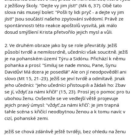
z Ježíšovy školy. "Dejte vy jim jíst!" (Mk 6, 37). Obě tato
slova nás musejí bolet: "Pošli ty lidi pryč - a dejte vy jim
jíst!" Jsou součástí našeho zpytování svědomí. Právě ze
spontánnosti této reakce apoštolů vysvítá, jak málo
dosud smýšlení Krista přetvořilo jejich mysl a vůli.
2. Ve druhém obraze jako by se role převrátily. Ježíš
působí tvrdě a nemilosrdně, učedníci však soucitně. Ježíš
je na pohanském území Týru a Sidónu. Přichází k němu
pohanka a prosí: "Smiluj se nade mnou, Pane, Synu
Davidův! Má dcera je posedlá!" Ale on jí neodpověděl ani
slovo (Mt 15, 21-23). Ježíš se jeví tvrdě a odmítavě. Jinak
jeho učedníci: "Jeho učedníci přistoupili a žádali ho: Zbav
se jí, vždyť za námi křičí!" (15, 23). Prosí jej o pomoc pro tu
ubohou ženu. Ovšemže se ve vedlejší větě projevuje
jejich pravý úmysl: "vždyť',za námi křičí`: Je jim trapná
tahle scéna s křičící neodbytnou ženou a k tomu navíc v
cizí, pohanské zemi.
Ježíš se chová zdánlivě ještě tvrději, bez ohledu na ženu