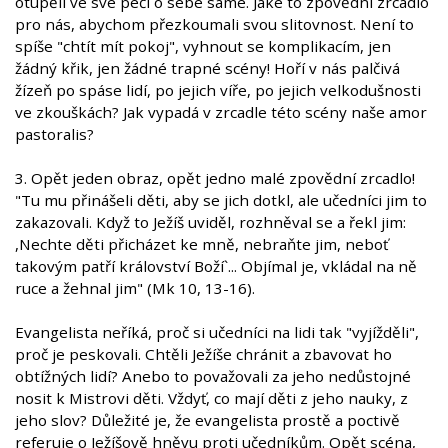
otupělí ve své péči o sebe samé. Jaké to zpovědní zrcadlo
pro nás, abychom přezkoumali svou slitovnost. Není to
spíše "chtít mít pokoj", vyhnout se komplikacím, jen
žádný křik, jen žádné trapné scény! Hoří v nás palčivá
žízeň po spáse lidí, po jejich víře, po jejich velkodušnosti
ve zkouškách? Jak vypadá v zrcadle této scény naše amor
pastoralis?
3. Opět jeden obraz, opět jedno malé zpovědní zrcadlo!
"Tu mu přinášeli děti, aby se jich dotkl, ale učedníci jim to
zakazovali. Když to Ježíš uviděl, rozhněval se a řekl jim:
,Nechte děti přicházet ke mně, nebraňte jim, neboť
takovým patří království Boží`... Objímal je, vkládal na ně
ruce a žehnal jim" (Mk 10, 13-16).
Evangelista neříká, proč si učedníci na lidi tak "vyjížděli",
proč je peskovali. Chtěli Ježíše chránit a zbavovat ho
obtížných lidí? Anebo to považovali za jeho nedůstojné
nosit k Mistrovi děti. Vždyť, co mají děti z jeho nauky, z
jeho slov? Důležité je, že evangelista prostě a poctivě
referuje o Ježíšově hněvu proti učedníkům. Opět scéna,