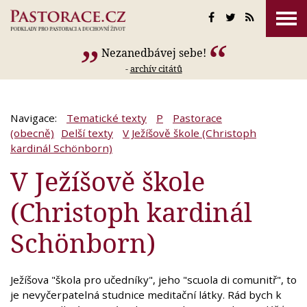
Nezanedbávej sebe!
-
archív citátů
Navigace:
Tematické texty
P
Pastorace
(obecně)
Delší texty
V Ježíšově škole (Christoph
kardinál Schönborn)
V Ježíšově škole
(Christoph kardinál
Schönborn)
Ježíšova "škola pro učedníky", jeho "scuola di comunitř", to
je nevyčerpatelná studnice meditační látky. Rád bych k