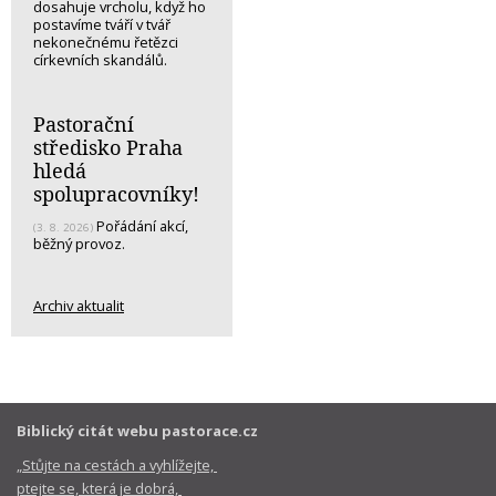
dosahuje vrcholu, když ho
postavíme tváří v tvář
nekonečnému řetězci
církevních skandálů.
Pastorační
středisko Praha
hledá
spolupracovníky!
Pořádání akcí,
(3. 8. 2026)
běžný provoz.
Archiv aktualit
Biblický citát webu pastorace.cz
„Stůjte na cestách a vyhlížejte,
ptejte se, která je dobrá,