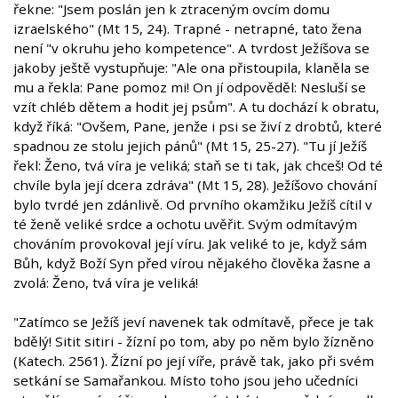
řekne: "Jsem poslán jen k ztraceným ovcím domu
izraelského" (Mt 15, 24). Trapné - netrapné, tato žena
není "v okruhu jeho kompetence". A tvrdost Ježíšova se
jakoby ještě vystupňuje: "Ale ona přistoupila, klaněla se
mu a řekla: Pane pomoz mi! On jí odpověděl: Nesluší se
vzít chléb dětem a hodit jej psům". A tu dochází k obratu,
když říká: "Ovšem, Pane, jenže i psi se živí z drobtů, které
spadnou ze stolu jejich pánů" (Mt 15, 25-27). "Tu jí Ježíš
řekl: Ženo, tvá víra je veliká; staň se ti tak, jak chceš! Od té
chvíle byla její dcera zdráva" (Mt 15, 28). Ježíšovo chování
bylo tvrdé jen zdánlivě. Od prvního okamžiku Ježíš cítil v
té ženě veliké srdce a ochotu uvěřit. Svým odmítavým
chováním provokoval její víru. Jak veliké to je, když sám
Bůh, když Boží Syn před vírou nějakého člověka žasne a
zvolá: Ženo, tvá víra je veliká!
"Zatímco se Ježíš jeví navenek tak odmítavě, přece je tak
bdělý! Sitit sitiri - žízní po tom, aby po něm bylo žízněno
(Katech. 2561). Žízní po její víře, právě tak, jako při svém
setkání se Samařankou. Místo toho jsou jeho učedníci