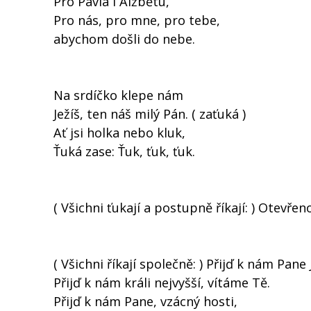
Pro Pavla i Alžbětu,
Pro nás, pro mne, pro tebe,
abychom došli do nebe.
Na srdíčko klepe nám
Ježíš, ten náš milý Pán. ( zaťuká )
Ať jsi holka nebo kluk,
Ťuká zase: Ťuk, ťuk, ťuk.
( Všichni ťukají a postupně říkají: ) Otevřeno
( Všichni říkají společně: ) Přijď k nám Pane
Přijď k nám králi nejvyšší, vítáme Tě.
Přijď k nám Pane, vzácný hosti,