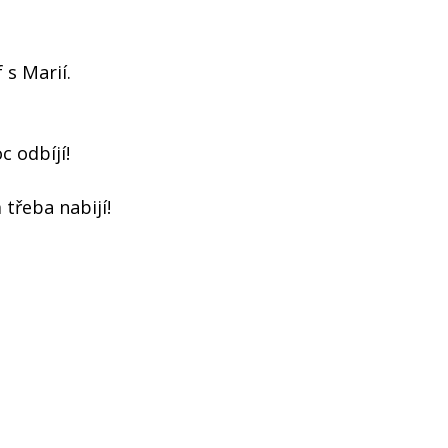
 s Marií.
c odbíjí!
třeba nabijí!
!