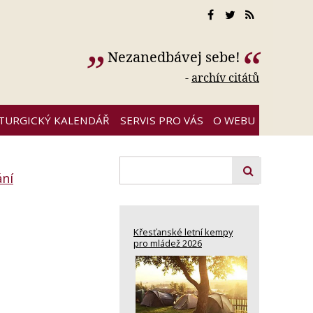
Nezanedbávej sebe!
-
archív citátů
ITURGICKÝ KALENDÁŘ
SERVIS PRO VÁS
O WEBU
ání
Křesťanské letní kempy
pro mládež 2026