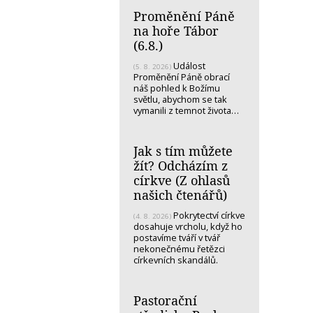
Proměnění Páně
na hoře Tábor
(6.8.)
Událost
(5. 8. 2026)
Proměnění Páně obrací
náš pohled k Božímu
světlu, abychom se tak
vymanili z temnot života…
Jak s tím můžete
žít? Odcházím z
církve (Z ohlasů
našich čtenářů)
Pokrytectví církve
(4. 8. 2026)
dosahuje vrcholu, když ho
postavíme tváří v tvář
nekonečnému řetězci
církevních skandálů.
Pastorační