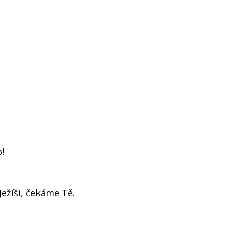
!
 Ježíši, čekáme Tě.