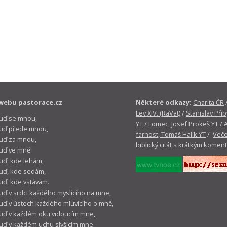
webu pastorace.cz
Některé odkazy:
Charita ČR
Lev XIV. (RaVat)
/
Stanislav Přib
buď se mnou,
YT
/
Lomec, Josef Prokeš YT
/
 buď přede mnou,
farnost, Tomáš Halík YT
/
Veče
buď za mnou,
biblický citát s krátkým komen
buď ve mně.
buď, kde lehám,
buď, kde sedám,
buď, kde vstávám.
buď v srdci každého myslícího na mne,
buď v ústech každého mluvicího o mně,
buď v každém oku vidoucím mne,
buď v každém uchu slyšícím mne.