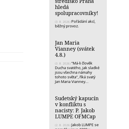
středisko Praha
hledá
spolupracovníky!
Pořádání akcí,
(3. 8. 2026)
běžný provoz.
Jan Maria
Vianney (svátek
4.8.)
“Má-li člověk
(3. 8. 2026)
Ducha svatého, jak sladké
jsou všechna námahy
tohoto světa“, říká svatý
Jan Maria Vianney…
Sudetský kapucín
v konfliktu s
nacisty: P. Jakob
LUMPE OFMCap
Jakob LUMPE se
(2. 8. 2026)