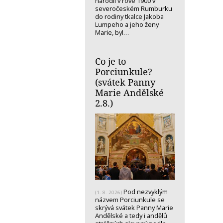
narodil v rove 1900 v
severočeském Rumburku
do rodiny tkalce Jakoba
Lumpeho a jeho ženy
Marie, byl…
Co je to
Porciunkule?
(svátek Panny
Marie Andělské
2.8.)
Pod nezvyklým
(1. 8. 2026)
názvem Porciunkule se
skrývá svátek Panny Marie
Andělské a tedy i andělů