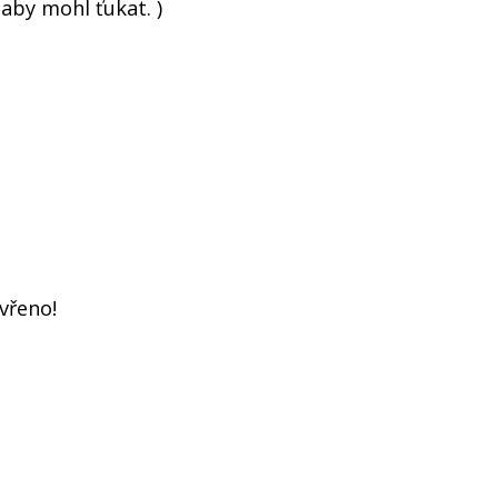
 aby mohl ťukat. )
avřeno!