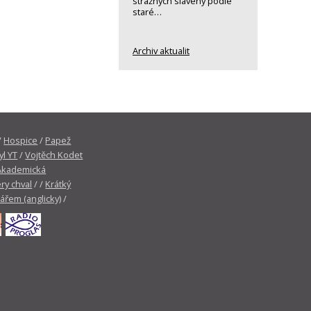
strážných slavený podle
staré…
Archiv aktualit
/
Hospice
/
Papež
yl YT
/
Vojtěch Kodet
Akademická
ry chval
/ /
Krátký
tářem (anglicky)
/