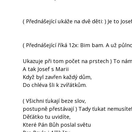
( Přednášející ukáže na dvě děti: ) Je to Josef
( Přednášející říká 12x: Bim bam. A už půlno
Ukazuje při tom počet na prstech ) To nám 
A tak Josef s Marii
Když byl zavřen každý dům,
Do chléva šli k zvířátkům.
( Všichni ťukají beze slov,
postupně přestávají ) Tady ťukat nemusíte
Děťátko tu uvidíte,
Které Pán Bůh poslal světu