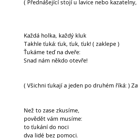
( Přednášející stojí u lavice nebo kazatelny,
Každá holka, každý kluk
Takhle ťuká: ťuk, ťuk, ťuk! ( zaklepe )
Ťukáme teď na dveře:
Snad nám někdo otevře!
( Všichni ťukají a jeden po druhém říká: ) Z
Než to zase zkusíme,
povědět vám musíme:
to ťukání do noci
dva lidé bez pomoci.