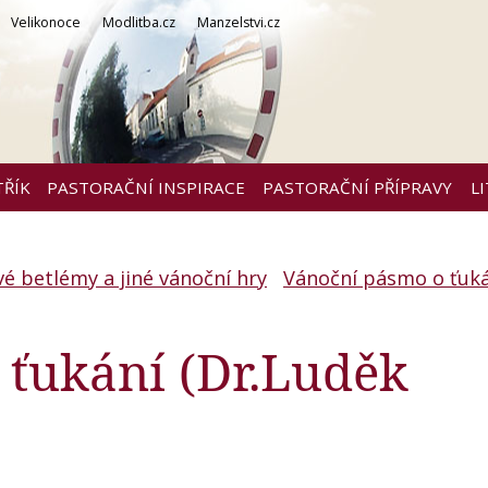
Velikonoce
Modlitba.cz
Manzelstvi.cz
TŘÍK
PASTORAČNÍ INSPIRACE
PASTORAČNÍ PŘÍPRAVY
L
vé betlémy a jiné vánoční hry
Vánoční pásmo o ťuk
 ťukání (Dr.Luděk