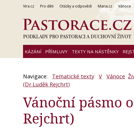
Vira.cz
Pro děti
Otázky a odpovědi
Maria.cz
Vánoce
KÁZÁNÍ
PŘÍMLUVY
TEXTY NA NÁSTĚNKY
REJS
Navigace:
Tematické texty
V
Vánoce
Ži
(Dr.Luděk Rejchrt)
Vánoční pásmo o
Rejchrt)