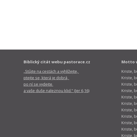
Biblický citát webu pastorace.cz
Motto 
„Stůjte na cestách a vyhlížejte,
Kriste, 
ptejte se, která je dobrá,
Kriste,
po ní se vydejte
Kriste, 
a vaše duše naleznou klid.“ (Jer 6,16)
Kriste, 
Kriste, 
Kriste, 
Kriste, 
Kriste, 
Kriste, 
Kriste, 
Kriste, 