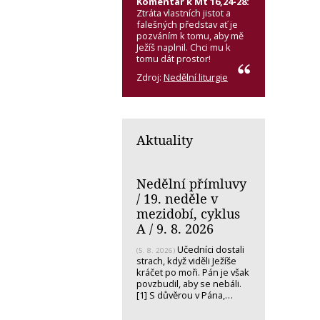
Komentář k Mt 16,24-28:
Ztráta vlastních jistot a
falešných představ ať je
pozváním k tomu, aby mě
Ježíš naplnil. Chci mu k
tomu dát prostor!
Zdroj:
Nedělní liturgie
Aktuality
Nedělní přímluvy
/ 19. neděle v
mezidobí, cyklus
A / 9. 8. 2026
Učedníci dostali
(5. 8. 2026)
strach, když viděli Ježíše
kráčet po moři. Pán je však
povzbudil, aby se nebáli.
[1] S důvěrou v Pána,…