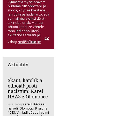
kymácet a my se právem
budeme cítit ohroženi. Je
škoda, když se křesťané
jen do krve hádají o to, zda
se mají věci v církvi dělat
tak nebo onak. Mohou
přitom ztratit ze zřetele
toho jediného, který
skutečně zachraňuje.
Zdroj:
Nedělní liturgie
Aktuality
Skaut, katolík a
odbojář proti
nacistům: Karel
HAAS z Olomouce
Karel HAAS se
(9. 8. 2026)
narodil Olomouci 9. srpna
1913. V mládí působil velmi