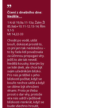
Čtení z dnešního dne:
Neděle . .
1 Král 19,9a.11-13a; Žalm Žl
85,9ab+10.11-12.13-14; Řím
9,1-5
Mt 14,22-33
Chodit po vodě, utišit
bouři, dokázat prostě to,
co jiní jen tak nedokážou –
to by řada lidí považovala
za účinnou propagaci víry.
Ježíš to ale tak nevidí.
Nedělá kousky, kterým by
se lidé divili, ale chce být
svým učedníkům blízko.
Pro nás je těžké s jeho
blízkostí počítat, když se
bouře nechce utišit a když
se cítíme být ohroženi
vlnami. Proto je třeba
prosit o dar víry, protože
víra nás udrží v Ježíšově
blízkosti i tenkrát, když se
bude všechno hroutit,