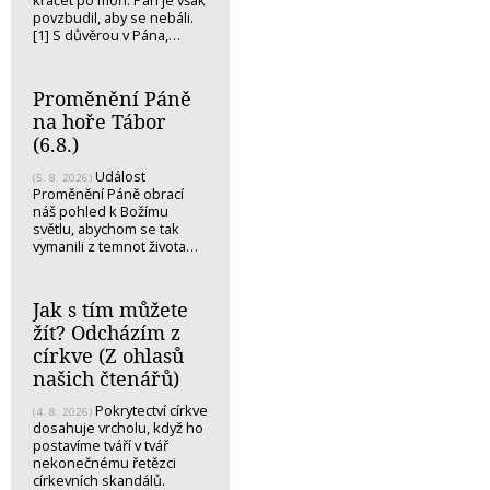
kráčet po moři. Pán je však
povzbudil, aby se nebáli.
[1] S důvěrou v Pána,…
Proměnění Páně
na hoře Tábor
(6.8.)
Událost
(5. 8. 2026)
Proměnění Páně obrací
náš pohled k Božímu
světlu, abychom se tak
vymanili z temnot života…
Jak s tím můžete
žít? Odcházím z
církve (Z ohlasů
našich čtenářů)
Pokrytectví církve
(4. 8. 2026)
dosahuje vrcholu, když ho
postavíme tváří v tvář
nekonečnému řetězci
církevních skandálů.