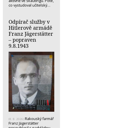
aktivně ve skautingu. Poté,
co vystudoval učitelský…
Odpírač služby v
Hitlerově armádě
Franz Jägerstätter
– popraven
9.8.1943
Rakouský farmář
(8. 8. 2026)
Franz Jägerstätter
nesouhlasil s nadvládou