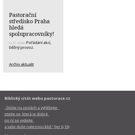
Pastorační
středisko Praha
hledá
spolupracovníky!
Pořádání akcí,
(3. 8. 2026)
běžný provoz.
Archiv aktualit
Biblický citát webu pastorace.cz
„Stůjte na cestách a vyhlížejte,
ptejte se, která je dobrá,
po ní se vydejte
a vaše duše naleznou klid.“ (Jer 6,16)