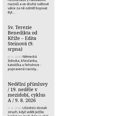
nacistů a ve druhé světové
válce za ně odmítl bojovat.
Byl…
Sv. Terezie
Benedikta od
Kříže – Edita
Steinová (9.
srpna)
Německá
(8. 8. 2026)
židovka, křesťanka,
katolička a řeholnice -
popravená nacisty...
Nedělní přímluvy
/ 19. neděle v
mezidobí, cyklus
A / 9. 8. 2026
Učedníci dostali
(5. 8. 2026)
strach, když viděli Ježíše