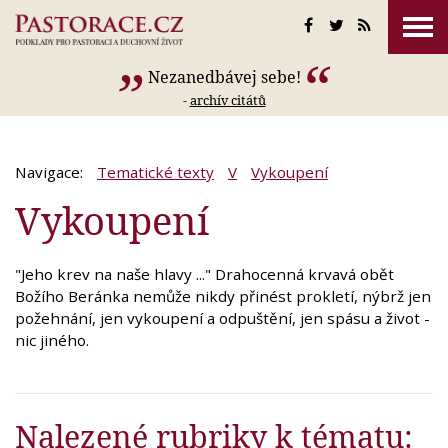
Nezanedbávej sebe!
-
archív citátů
Navigace:
Tematické texty
V
Vykoupení
Vykoupení
"Jeho krev na naše hlavy ..." Drahocenná krvavá obět
Božího Beránka nemůže nikdy přinést prokletí, nýbrž jen
požehnání, jen vykoupení a odpuštění, jen spásu a život -
nic jiného.
Nalezené rubriky k tématu: