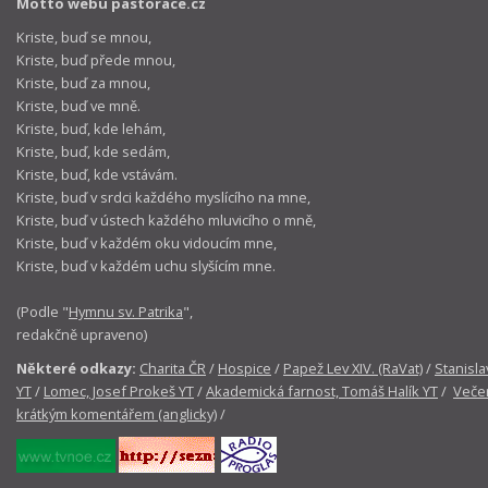
Motto webu pastorace.cz
Kriste, buď se mnou,
Kriste, buď přede mnou,
Kriste, buď za mnou,
Kriste, buď ve mně.
Kriste, buď, kde lehám,
Kriste, buď, kde sedám,
Kriste, buď, kde vstávám.
Kriste, buď v srdci každého myslícího na mne,
Kriste, buď v ústech každého mluvicího o mně,
Kriste, buď v každém oku vidoucím mne,
Kriste, buď v každém uchu slyšícím mne.
(Podle "
Hymnu sv. Patrika
",
redakčně upraveno)
Některé odkazy:
Charita ČR
/
Hospice
/
Papež Lev XIV. (RaVat)
/
Stanisla
YT
/
Lomec, Josef Prokeš YT
/
Akademická farnost, Tomáš Halík YT
/
Večer
krátkým komentářem (anglicky)
/