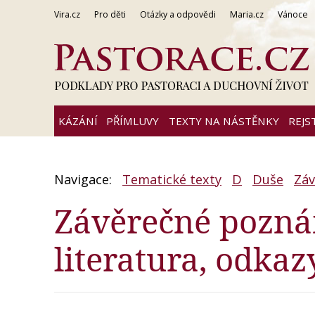
Vira.cz
Pro děti
Otázky a odpovědi
Maria.cz
Vánoce
KÁZÁNÍ
PŘÍMLUVY
TEXTY NA NÁSTĚNKY
REJS
Navigace:
Tematické texty
D
Duše
Záv
Závěrečné pozná
literatura, odkaz