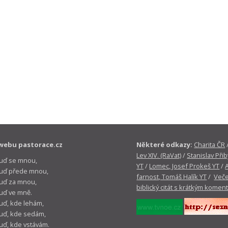
webu pastorace.cz
Některé odkazy:
Charita ČR
Lev XIV. (RaVat)
/
Stanislav Přib
buď se mnou,
YT
/
Lomec, Josef Prokeš YT
/
 buď přede mnou,
farnost, Tomáš Halík YT
/
Veče
buď za mnou,
biblický citát s krátkým komen
buď ve mně.
buď, kde lehám,
buď, kde sedám,
buď, kde vstávám.