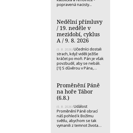
popravená nacisty...
Nedělní přímluvy
/ 19. neděle v
mezidobí, cyklus
A / 9. 8. 2026
Učedníci dostali
(5. 8. 2026)
strach, když viděli Ježíše
kráčet po moři. Pán je však
povzbudil, aby se nebáli.
[1] S důvěrou v Pána,…
Proměnění Páně
na hoře Tábor
(6.8.)
Událost
(5. 8. 2026)
Proměnění Páně obrací
náš pohled k Božímu
světlu, abychom se tak
vymanili z temnot života…