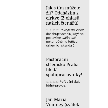
Jak s tím můžete
žít? Odcházím z
církve (Z ohlasů
našich čtenářů)
Pokrytectví církve
(4. 8. 2026)
dosahuje vrcholu, když ho
postavíme tváří v tvář
nekonečnému řetězci
církevních skandálů.
Pastorační
středisko Praha
hledá
spolupracovníky!
Pořádání akcí,
(3. 8. 2026)
běžný provoz.
Jan Maria
Vianney (svátek