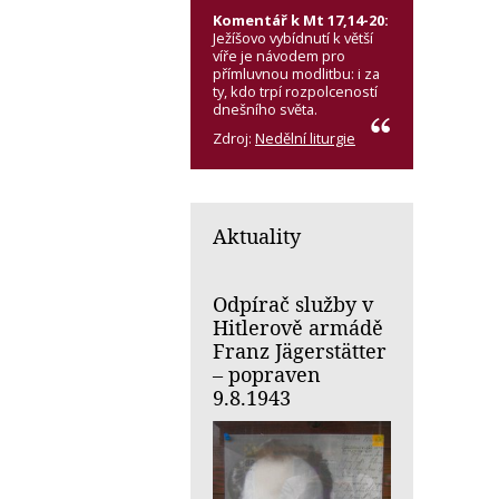
Komentář k Mt 17,14-20:
Ježíšovo vybídnutí k větší
víře je návodem pro
přímluvnou modlitbu: i za
ty, kdo trpí rozpolceností
dnešního světa.
Zdroj:
Nedělní liturgie
Aktuality
Odpírač služby v
Hitlerově armádě
Franz Jägerstätter
– popraven
9.8.1943