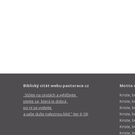
Biblický citát webu pastorace.cz
Motto 
„Stůjte na cestách a vyhlížejte,
Kriste, 
ptejte se, která je dobrá,
Kriste,
po ní se vydejte
Kriste, 
a vaše duše naleznou klid.“ (Jer 6,16)
Kriste, 
Kriste, 
Kriste, 
Kriste, 