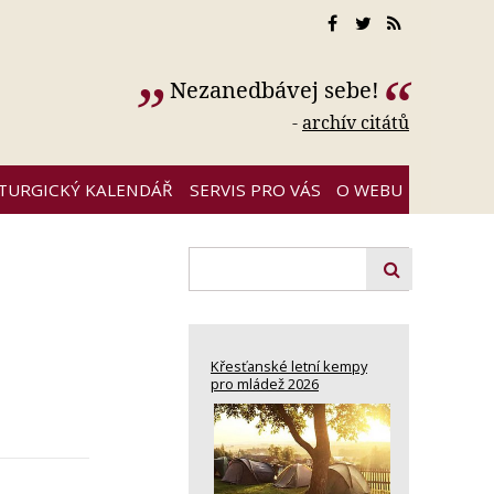
Nezanedbávej sebe!
-
archív citátů
ITURGICKÝ KALENDÁŘ
SERVIS PRO VÁS
O WEBU
Křesťanské letní kempy
pro mládež 2026