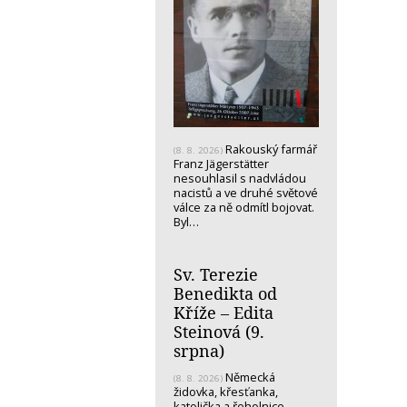
Rakouský farmář
(8. 8. 2026)
Franz Jägerstätter
nesouhlasil s nadvládou
nacistů a ve druhé světové
válce za ně odmítl bojovat.
Byl…
Sv. Terezie
Benedikta od
Kříže – Edita
Steinová (9.
srpna)
Německá
(8. 8. 2026)
židovka, křesťanka,
katolička a řeholnice -