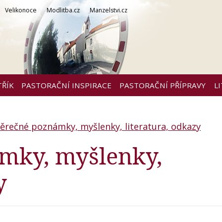
Velikonoce
Modlitba.cz
Manzelstvi.cz
TŘÍK
PASTORAČNÍ INSPIRACE
PASTORAČNÍ PŘÍPRAVY
L
ěrečné poznámky, myšlenky, literatura, odkazy
mky, myšlenky,
y