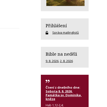
Přihlášení
Správa mailinglistů
Bible na neděli
9. 8. 2026
,
2. 8. 2026
Čtení z dnešního dne:
Sobota 8. 8. 2026,
Památka sv. Dominika,
kněze
Hab 1,12-2,4;