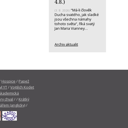
4.8.)
“Má-li člověk
(3. 8. 2026)
Ducha svatého, jak sladké
jsou všechna námahy
tohoto světa“, říká svatý
Jan Maria Vianney…
Archiv aktualit
/
Hospice
/
Papež
yl YT
/
Vojtěch Kodet
Akademická
ry chval
/ /
Krátký
tářem (anglicky)
/