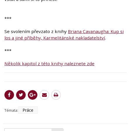
***
Se svolením převzato z knihy
Briana Cavanaugha: Kup si
los a jiné příběhy, Karmelitánské nakladatelství
.
***
Několik kapitol z této knihy naleznete zde
Práce
Témata: