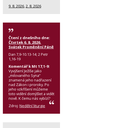
9. 8. 2026
,
2. 8. 2026
Čtení z dnešního dne:
Čtvrtek 6. 8. 2026,
Svátek Proměnění Páně
Dan 7,9-10.13-14; 2 Petr
1,16-19
Komentář k Mt 17,1-9:
Vyvýšení Ježíše jako
„milovaného Syna“
znamená jeho nadřazení
nad Zákon i proroky. Po
jeho vzkříšení můžeme
toto vidění domýšlet a vidět
nově. K čemu nás vybízí?
Zdroj:
Nedělní liturgie