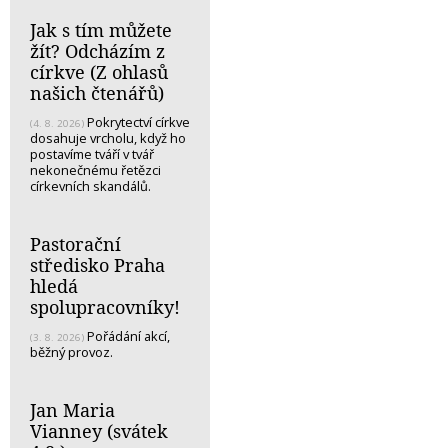
Jak s tím můžete
žít? Odcházím z
církve (Z ohlasů
našich čtenářů)
Pokrytectví církve
(4. 8. 2026)
dosahuje vrcholu, když ho
postavíme tváří v tvář
nekonečnému řetězci
církevních skandálů.
Pastorační
středisko Praha
hledá
spolupracovníky!
Pořádání akcí,
(3. 8. 2026)
běžný provoz.
Jan Maria
Vianney (svátek