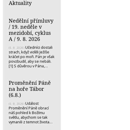
Aktuality
Nedělní přímluvy
/ 19. neděle v
mezidobí, cyklus
A / 9. 8. 2026
Učedníci dostali
(5. 8. 2026)
strach, když viděli Ježíše
kráčet po moři. Pán je však
povzbudil, aby se nebáli.
[1] S důvěrou v Pána,…
Proměnění Páně
na hoře Tábor
(6.8.)
Událost
(5. 8. 2026)
Proměnění Páně obrací
náš pohled k Božímu
světlu, abychom se tak
vymanili z temnot života…