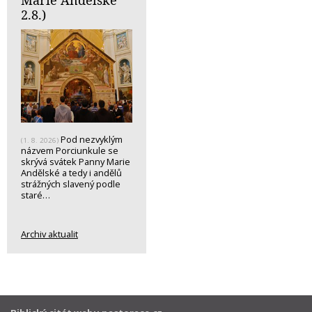
Marie Andělské
2.8.)
Pod nezvyklým
(1. 8. 2026)
názvem Porciunkule se
skrývá svátek Panny Marie
Andělské a tedy i andělů
strážných slavený podle
staré…
Archiv aktualit