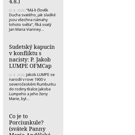
4.8.)
“Má-li člověk
(3. 8. 2026)
Ducha svatého, jak sladké
jsou všechna námahy
tohoto světa“, říká svatý
Jan Maria Vianney…
Sudetský kapucín
v konfliktu s
nacisty: P. Jakob
LUMPE OFMCap
Jakob LUMPE se
(2. 8. 2026)
narodil v rove 1900 v
severočeském Rumburku
do rodiny tkalce Jakoba
Lumpeho a jeho ženy
Marie, byl…
Co je to
Porciunkule?
(svátek Panny