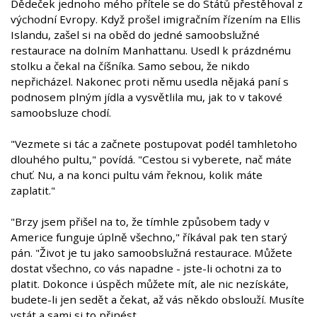
Dědeček jednoho mého přítele se do Států přestěhoval z
východní Evropy. Když prošel imigračním řízením na Ellis
Islandu, zašel si na oběd do jedné samoobslužné
restaurace na dolním Manhattanu. Usedl k prázdnému
stolku a čekal na číšníka. Samo sebou, že nikdo
nepřicházel. Nakonec proti němu usedla nějaká paní s
podnosem plným jídla a vysvětlila mu, jak to v takové
samoobsluze chodí.
"Vezmete si tác a začnete postupovat podél tamhletoho
dlouhého pultu," povídá. "Cestou si vyberete, nač máte
chuť. Nu, a na konci pultu vám řeknou, kolik máte
zaplatit."
"Brzy jsem přišel na to, že tímhle způsobem tady v
Americe funguje úplně všechno," říkával pak ten starý
pán. "Život je tu jako samoobslužná restaurace. Můžete
dostat všechno, co vás napadne - jste-li ochotni za to
platit. Dokonce i úspěch můžete mít, ale nic nezískáte,
budete-li jen sedět a čekat, až vás někdo obslouží. Musíte
vstát a sami si to přinést.