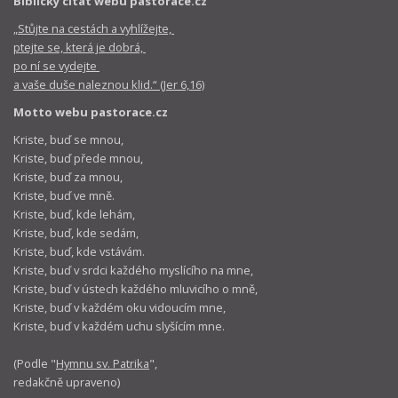
Biblický citát webu pastorace.cz
„Stůjte na cestách a vyhlížejte,
ptejte se, která je dobrá,
po ní se vydejte
a vaše duše naleznou klid.“ (Jer 6,16)
Motto webu pastorace.cz
Kriste, buď se mnou,
Kriste, buď přede mnou,
Kriste, buď za mnou,
Kriste, buď ve mně.
Kriste, buď, kde lehám,
Kriste, buď, kde sedám,
Kriste, buď, kde vstávám.
Kriste, buď v srdci každého myslícího na mne,
Kriste, buď v ústech každého mluvicího o mně,
Kriste, buď v každém oku vidoucím mne,
Kriste, buď v každém uchu slyšícím mne.
(Podle "
Hymnu sv. Patrika
",
redakčně upraveno)