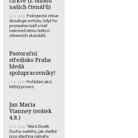
církve (Z ohlasů
našich čtenářů)
Pokrytectví církve
(4. 8. 2026)
dosahuje vrcholu, když ho
postavíme tváří v tvář
nekonečnému řetězci
církevních skandálů.
Pastorační
středisko Praha
hledá
spolupracovníky!
Pořádání akcí,
(3. 8. 2026)
běžný provoz.
Jan Maria
Vianney (svátek
4.8.)
“Má-li člověk
(3. 8. 2026)
Ducha svatého, jak sladké
jsou všechna námahy