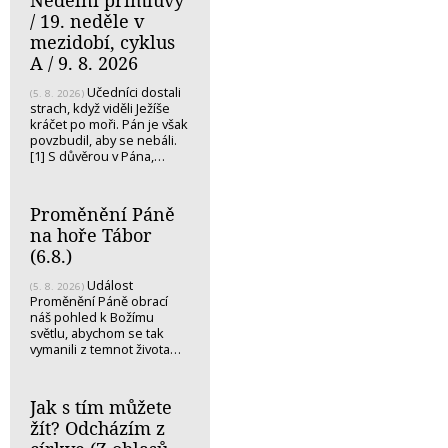
Nedělní přímluvy
/ 19. neděle v
mezidobí, cyklus
A / 9. 8. 2026
Učedníci dostali
(5. 8. 2026)
strach, když viděli Ježíše
kráčet po moři. Pán je však
povzbudil, aby se nebáli.
[1] S důvěrou v Pána,…
Proměnění Páně
na hoře Tábor
(6.8.)
Událost
(5. 8. 2026)
Proměnění Páně obrací
náš pohled k Božímu
světlu, abychom se tak
vymanili z temnot života…
Jak s tím můžete
žít? Odcházím z