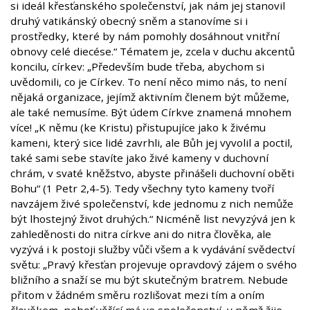
si ideál křesťanského společenství, jak nám jej stanovil
druhý vatikánský obecný sněm a stanovíme si i
prostředky, které by nám pomohly dosáhnout vnitřní
obnovy celé diecése.“ Tématem je, zcela v duchu akcentů
koncilu, církev: „Především bude třeba, abychom si
uvědomili, co je Církev. To není něco mimo nás, to není
nějaká organizace, jejímž aktivním členem být můžeme,
ale také nemusíme. Být údem Církve znamená mnohem
více! „K němu (ke Kristu) přistupujíce jako k živému
kameni, který sice lidé zavrhli, ale Bůh jej vyvolil a poctil,
také sami sebe stavíte jako živé kameny v duchovní
chrám, v svaté kněžstvo, abyste přinášeli duchovní oběti
Bohu“ (1 Petr 2,4-5). Tedy všechny tyto kameny tvoří
navzájem živé společenství, kde jednomu z nich nemůže
být lhostejný život druhých.“ Nicméně list nevyzývá jen k
zahleděnosti do nitra církve ani do nitra člověka, ale
vyzývá i k postoji služby vůči všem a k vydávání svědectví
světu: „Pravý křesťan projevuje opravdový zájem o svého
bližního a snaží se mu být skutečným bratrem. Nebude
přitom v žádném směru rozlišovat mezi tím a oním