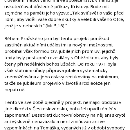
člověkem, neboť věřící má ve společenství, v němž žije,
uskutečňovat důsledně příkazy Kristovy. Bude mít
zejména na paměti jeho výzvu: „Tak sviť světlo vaše před
lidmi, aby viděli vaše dobré skutky a velebili vašeho Otce,
jenž je v nebesích.“ (Mt 5,16).“
Během Pražského jara byl tento projekt poněkud
zastíněn aktuálními událostmi a novými možnostmi,
probíhal však formou tzv. jubilejních promluv, jejichž
texty byly postupně rozesílány s Oběžníkem, aby byly
čteny při nedělních bohoslužbách. Od roku 1971 byla
však státními úřady příprava jubilea systematicky
znemožňována a jeho oslavy redukovány na minimum,
takže se jubileum projevilo v životě arcidiecéze jen
nepatrně.
Tento ve své době ojedinělý projekt, nemající obdobu v
jiné diecézi v Československu, bohužel upadl téměř v
zapomenutí. Desetiletí duchovní obnovy na něj ani skrytě
ani výslovně nenavázalo a není zmiňován ani ve
vzpomínkách na Tomáška, vydaných již v období svobody.