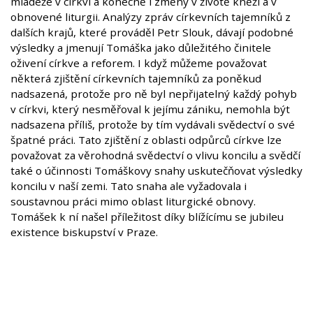
mládeže v církvi a konečně i změny v životě kněží a v
obnovené liturgii. Analýzy zpráv církevních tajemníků z
dalších krajů, které prováděl Petr Slouk, dávají podobné
výsledky a jmenují Tomáška jako důležitého činitele
oživení církve a reforem. I když můžeme považovat
některá zjištění církevních tajemníků za poněkud
nadsazená, protože pro ně byl nepřijatelný každý pohyb
v církvi, který nesměřoval k jejímu zániku, nemohla být
nadsazena příliš, protože by tím vydávali svědectví o své
špatné práci. Tato zjištění z oblasti odpůrců církve lze
považovat za věrohodná svědectví o vlivu koncilu a svědčí
také o účinnosti Tomáškovy snahy uskutečňovat výsledky
koncilu v naší zemi. Tato snaha ale vyžadovala i
soustavnou práci mimo oblast liturgické obnovy.
Tomášek k ní našel příležitost díky blížícímu se jubileu
existence biskupství v Praze.