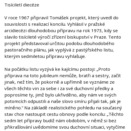
Tisíciletí diecéze
V roce 1967 připravil Tomášek projekt, který uvedl do
souvislosti s realizací koncilu. Vyhlásil v pražské
arcidiecézi dlouhodobou přípravu na rok 1973, kdy se
slavilo tisícileté výročí zřízení biskupství v Praze. Tento
projekt představoval určitou podobu dlouhodobého
pastoračního plánu, jak vyplývá z pastýřského listu,
kterým sedmiletou přípravu vyhlašuje.
Na počátku listu vyzývá ke kajícímu postoji: „Proto
příprava na toto jubileum nemůže, bratři a sestry, začít
jinak, než tím, že pokorně a upřímně se vyznáme ze
všech těchto vin za sebe i za své duchovní předky a
poprosíme ty, jimž bylo ukřivděno, aby nám ve svých
potomcích odpustili a naše slovo smíru přijali tak, jak je
míněno.“ Na základě realistického pohledu na současný
stav chce nastoupit cestu obnovy podle koncilu: „Těchto
sedm let přípravy budiž nám obdobím, v němž si bez
přikrašlování uvědomíme svou duchovní situaci, vytyčíme