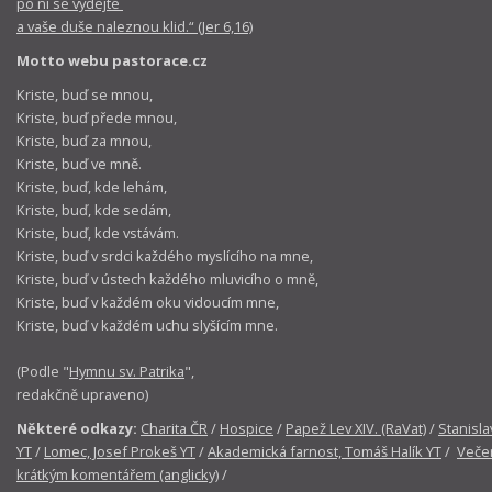
po ní se vydejte
a vaše duše naleznou klid.“ (Jer 6,16)
Motto webu pastorace.cz
Kriste, buď se mnou,
Kriste, buď přede mnou,
Kriste, buď za mnou,
Kriste, buď ve mně.
Kriste, buď, kde lehám,
Kriste, buď, kde sedám,
Kriste, buď, kde vstávám.
Kriste, buď v srdci každého myslícího na mne,
Kriste, buď v ústech každého mluvicího o mně,
Kriste, buď v každém oku vidoucím mne,
Kriste, buď v každém uchu slyšícím mne.
(Podle "
Hymnu sv. Patrika
",
redakčně upraveno)
Některé odkazy:
Charita ČR
/
Hospice
/
Papež Lev XIV. (RaVat)
/
Stanisla
YT
/
Lomec, Josef Prokeš YT
/
Akademická farnost, Tomáš Halík YT
/
Večer
krátkým komentářem (anglicky)
/