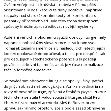
Ovšem veřejnost – i kněžská – nebyla v Písmu příliš
orientovaná. Mnozí katolíci té doby pociťovali například
rozpaky nad starozákonními texty při konfrontaci s
poznatky přírodních věd. Bylo tedy třeba dostupnými
způsoby kněžím zprostředkovat novější myšlenky.
Vzdělání věřících a plodnému využití obnovy liturgie měly
napomoci bohoslužby slova. V roce 1966 k nim vydal
Tomášek zásadní směrnice a v následujících létech jejich
konání opakovaně doporučoval, a to jak pro dospělé, tak
pro děti. Jejich katechetického potenciálu si později
povšimli i církevní tajemníci, a tak je v čase normalizace
začali všemožně omezovat.
Se zaváděním obnovené liturgie se spojily i činy, patřící
do jiných oblastí než teologických. Vznikala ordinária na
texty obnovené liturgie, zpívaná v českém jazyce. První z
těch, která se stala trvalou součástí liturgie, složil Petr
Eben. V Praze navrhl architekt Aleš Bořkovec první
úpravu sakrálního prostoru zcela podle zásad obnovené