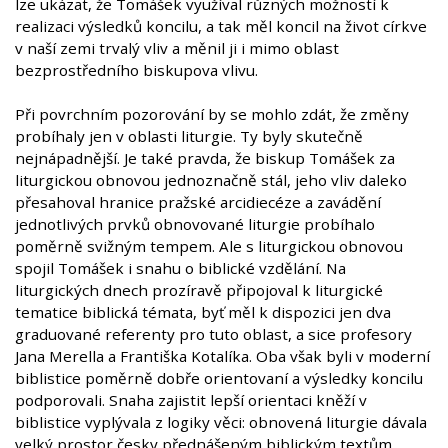
lze ukázat, že Tomášek využíval různých možností k
realizaci výsledků koncilu, a tak měl koncil na život církve
v naší zemi trvalý vliv a měnil ji i mimo oblast
bezprostředního biskupova vlivu.
Při povrchním pozorování by se mohlo zdát, že změny
probíhaly jen v oblasti liturgie. Ty byly skutečně
nejnápadnější. Je také pravda, že biskup Tomášek za
liturgickou obnovou jednoznačně stál, jeho vliv daleko
přesahoval hranice pražské arcidiecéze a zavádění
jednotlivých prvků obnovované liturgie probíhalo
poměrně svižným tempem. Ale s liturgickou obnovou
spojil Tomášek i snahu o biblické vzdělání. Na
liturgických dnech prozíravě připojoval k liturgické
tematice biblická témata, byť měl k dispozici jen dva
graduované referenty pro tuto oblast, a sice profesory
Jana Merella a Františka Kotalíka. Oba však byli v moderní
biblistice poměrně dobře orientovaní a výsledky koncilu
podporovali. Snaha zajistit lepší orientaci kněží v
biblistice vyplývala z logiky věci: obnovená liturgie dávala
velký prostor česky přednášeným biblickým textům.