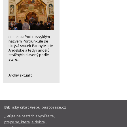
Pod nezvyklým
(1. 8. 2026)
názvem Porciunkule se
skrývá svátek Panny Marie
Andělské a tedy i andělů
strážných slavený podle
staré…
Archiv aktualit
Biblický citát webu pastorace.cz
„Stůjte na cestách a vyhlížejte,
ptejte se, která je dobrá,