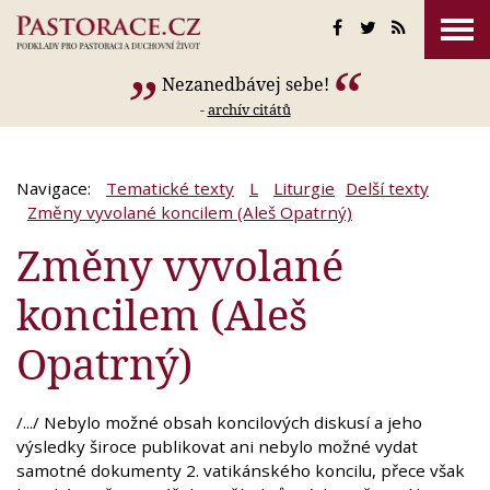
Nezanedbávej sebe!
-
archív citátů
Navigace:
Tematické texty
L
Liturgie
Delší texty
Změny vyvolané koncilem (Aleš Opatrný)
Změny vyvolané
koncilem (Aleš
Opatrný)
/.../ Nebylo možné obsah koncilových diskusí a jeho
výsledky široce publikovat ani nebylo možné vydat
samotné dokumenty 2. vatikánského koncilu, přece však