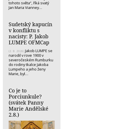
tohoto světa“, říká svatý
Jan Maria Vianney…
Sudetský kapucín
v konfliktu s
nacisty: P. Jakob
LUMPE OFMCap
Jakob LUMPE se
(2. 8. 2026)
narodil v rove 1900 v
severočeském Rumburku
do rodiny tkalce Jakoba
Lumpeho a jeho ženy
Marie, byl…
Co je to
Porciunkule?
(svátek Panny
Marie Andělské
2.8.)