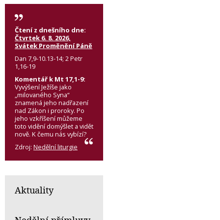
Čtení z dnešního dne:
Čtvrtek 6. 8. 2026,
Svátek Proměnění Páně
Dan 7,9-10.13-14; 2 Petr
1,16-19
Komentář k Mt 17,1-9:
Vyvýšení Ježíše jako
„milovaného Syna“
znamená jeho nadřazení
nad Zákon i proroky. Po
jeho vzkříšení můžeme
toto vidění domýšlet a vidět
nově. K čemu nás vybízí?
Zdroj:
Nedělní liturgie
Aktuality