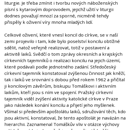
liturgie. Je třeba zmínit i tvorbu nových náboženských
písní s kytarovým doprovodem, jejichž užití v liturgii
dodnes považují mnozí za sporné, nicméně tehdy
přispěly k oživení víry mnoha mladých lidí.
Celkové oživení, které vnesl koncil do církve, se v naší
zemi projevilo i tam, kde bylo poselství koncilu obtížné
sdělit, natož veřejně realizovat, totiž v postavení a
aktivitě laiků. Svědčí o tom zprávy okresních a krajských
církevních tajemníků o realizaci koncilu na jejich území,
které podávali podle jednotného zadání. Středočeský
církevní tajemník konstatoval zvýšenou činnost jak kněží,
tak i laiků ve srovnání s dobou před rokem 1962 a přičítal
ji koncilovým závěrům, biskupu Tomáškovi i aktivním
laikům, kteří jsou s ním ve spojení. Pražský církevní
tajemník viděl zvýšení aktivity katolické církve v Praze
jako následek konání koncilu a přijetí jeho myšlenek.
Všímal si především apoštolátu laiků, sdružování těch, kdo
jsou aktivní, konstatoval, že tento apoštolát je navázán na
hierarchii. Zaznamenal Tomáškův vliv v otázce výchovy