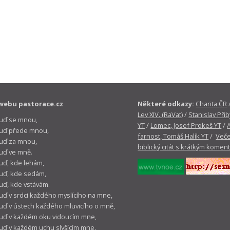
webu pastorace.cz
Některé odkazy:
Charita ČR
Lev XIV. (RaVat)
/
Stanislav Přib
buď se mnou,
YT
/
Lomec, Josef Prokeš YT
/
 buď přede mnou,
farnost, Tomáš Halík YT
/
Veče
buď za mnou,
biblický citát s krátkým komen
buď ve mně.
buď, kde lehám,
buď, kde sedám,
buď, kde vstávám.
buď v srdci každého myslícího na mne,
buď v ústech každého mluvicího o mně,
buď v každém oku vidoucím mne,
buď v každém uchu slyšícím mne.