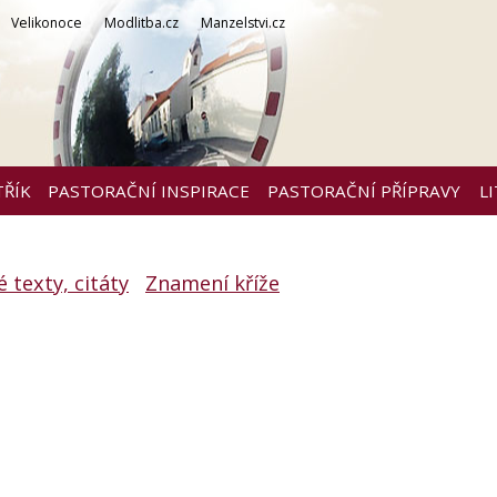
Velikonoce
Modlitba.cz
Manzelstvi.cz
TŘÍK
PASTORAČNÍ INSPIRACE
PASTORAČNÍ PŘÍPRAVY
L
 texty, citáty
Znamení kříže