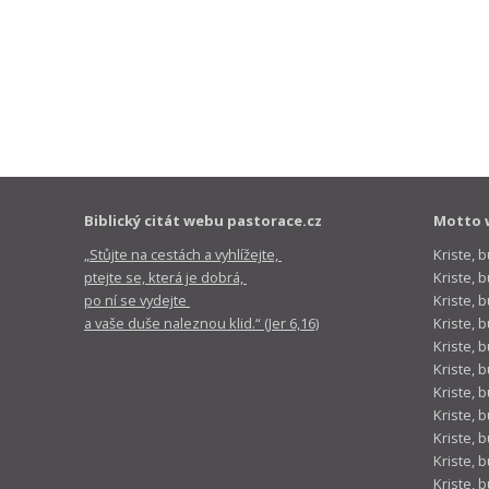
Biblický citát webu pastorace.cz
Motto 
„Stůjte na cestách a vyhlížejte,
Kriste, 
ptejte se, která je dobrá,
Kriste,
po ní se vydejte
Kriste, 
a vaše duše naleznou klid.“ (Jer 6,16)
Kriste, 
Kriste, 
Kriste, 
Kriste, 
Kriste, 
Kriste, 
Kriste, 
Kriste, 