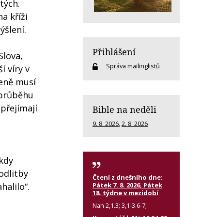
tých.
a kříži
šlení.
Přihlášení
Slova,
Správa mailinglistů
í víry v
zeně musí
 průběhu
přejímají
Bible na neděli
9. 8. 2026
,
2. 8. 2026
kdy
odlitby
Čtení z dnešního dne:
Pátek 7. 8. 2026, Pátek
halilo“.
18. týdne v mezidobí
Nah 2,1.3; 3,1-3.6-7;