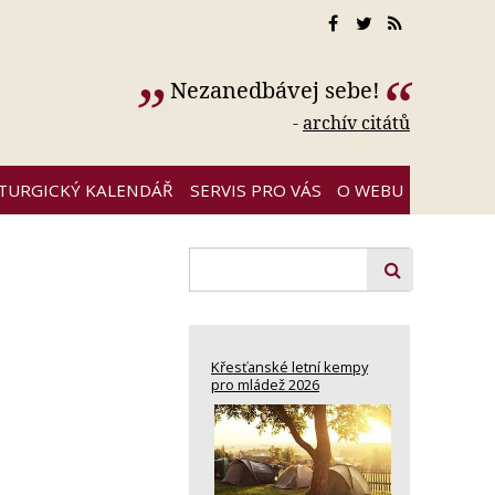
Nezanedbávej sebe!
-
archív citátů
ITURGICKÝ KALENDÁŘ
SERVIS PRO VÁS
O WEBU
Křesťanské letní kempy
pro mládež 2026