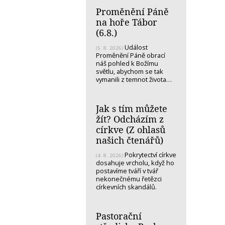
Proměnění Páně
na hoře Tábor
(6.8.)
Událost
(5. 8. 2026)
Proměnění Páně obrací
náš pohled k Božímu
světlu, abychom se tak
vymanili z temnot života…
Jak s tím můžete
žít? Odcházím z
církve (Z ohlasů
našich čtenářů)
Pokrytectví církve
(4. 8. 2026)
dosahuje vrcholu, když ho
postavíme tváří v tvář
nekonečnému řetězci
církevních skandálů.
Pastorační