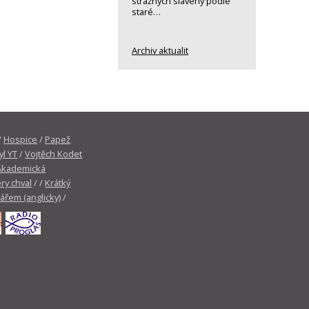
strážných slavený podle
staré…
Archiv aktualit
/
Hospice
/
Papež
yl YT
/
Vojtěch Kodet
Akademická
ry chval
/ /
Krátký
tářem (anglicky)
/