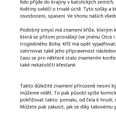
Kdo přijde do krajiny v katolických zemích,
Květiny svědčí o trvalé úctě. Tyto sošky a 
osvobozeni, spaseni. Ve shonu našich vše
Podobný smysl má znamení kříže, kterým ka
která se přitom pronášejí (ve jménu Otce i 
trojjediného Boha. Kříž má opět vyjadřovat,
zahrnovat také jeho připravenost následova
času se pro některé stalo znamením konfesn
také nekatoličtí křesťané.
Takto důležité znamení přirozeně nesmí b
můžeme vidět. To pak působí spíše komick
pokřižovat takto: pomalu, od čela k hrudi, 
Můžete pak zakusit, jak se díky takovému 