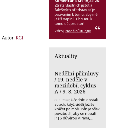
Komentář k Mt 16,24-28:
Ztráta vlastních jistot a
falešných představ ať je
pozváním k tomu, aby mě
Ježíš naplnil. Chci mu k
tomu dát prostor!
Zdroj:
Nedělní liturgie
Autor:
KGI
Aktuality
Nedělní přímluvy
/ 19. neděle v
mezidobí, cyklus
A / 9. 8. 2026
Učedníci dostali
(5. 8. 2026)
strach, když viděli Ježíše
kráčet po moři. Pán je však
povzbudil, aby se nebáli.
[1] S důvěrou v Pána,…