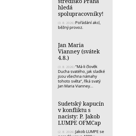
středisko Praha
hledá
spolupracovníky!
Pořádání akcí,
(3. 8. 2026)
běžný provoz.
Jan Maria
Vianney (svátek
4.8.)
“Má-li člověk
(3. 8. 2026)
Ducha svatého, jak sladké
jsou všechna námahy
tohoto světa“, říká svatý
Jan Maria Vianney…
Sudetský kapucín
v konfliktu s
nacisty: P. Jakob
LUMPE OFMCap
Jakob LUMPE se
(2. 8. 2026)