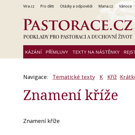
Vira.cz
Pro děti
Otázky a odpovědi
Maria.cz
Vánoce
KÁZÁNÍ
PŘÍMLUVY
TEXTY NA NÁSTĚNKY
REJS
Navigace:
Tematické texty
K
Kříž
Krátké
Znamení kříže
Znamení kříže