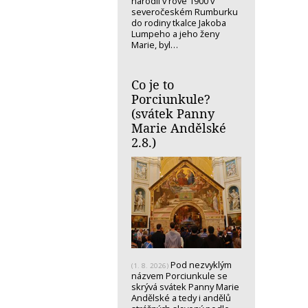
narodil v rove 1900 v
severočeském Rumburku
do rodiny tkalce Jakoba
Lumpeho a jeho ženy
Marie, byl…
Co je to
Porciunkule?
(svátek Panny
Marie Andělské
2.8.)
Pod nezvyklým
(1. 8. 2026)
názvem Porciunkule se
skrývá svátek Panny Marie
Andělské a tedy i andělů