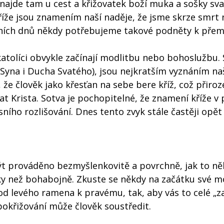
 najde tam u cest a křižovatek boží muka a sošky sva
kříže jsou znamením naší naděje, že jsme skrze smrt n
dních dnů někdy potřebujeme takové podněty k přemý
tolíci obvykle začínají modlitbu nebo bohoslužbu. 
Syna i Ducha Svatého), jsou nejkratším vyznáním naš
 že člověk jako křesťan na sebe bere kříž, což přiro
t Krista. Sotva je pochopitelné, že znamení kříže v
ího rozlišování. Dnes tento zvyk stále častěji opět 
ýt prováděno bezmyšlenkovitě a povrchně, jak to ně
y než bohabojně. Zkuste se někdy na začátku své m
od levého ramena k pravému, tak, aby vás to celé „za
pokřižování může člověk soustředit.