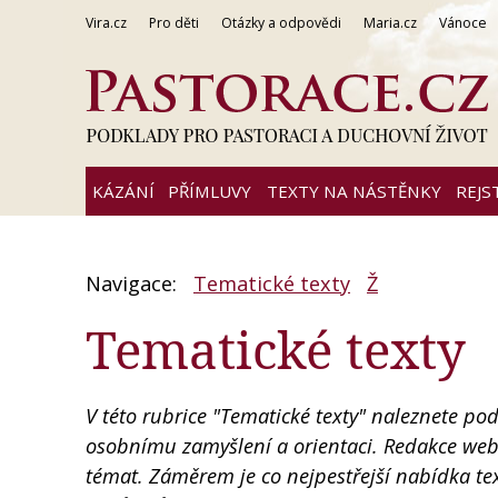
Vira.cz
Pro děti
Otázky a odpovědi
Maria.cz
Vánoce
KÁZÁNÍ
PŘÍMLUVY
TEXTY NA NÁSTĚNKY
REJS
Navigace:
Tematické texty
Ž
Tematické texty
V této rubrice "Tematické texty" naleznete po
osobnímu zamyšlení a orientaci. Redakce webu
témat. Záměrem je co nejpestřejší nabídka te