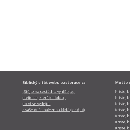
Biblický citát webu pastorace.cz
Motto 
„Stůjte na cestách a vyhlížejte,
Kriste, 
ptejte se, která je dobrá,
Kriste,
po ní se vydejte
Kriste, 
a vaše duše naleznou klid.“ (Jer 6,16)
Kriste, 
Kriste, 
Kriste, 
Kriste, 