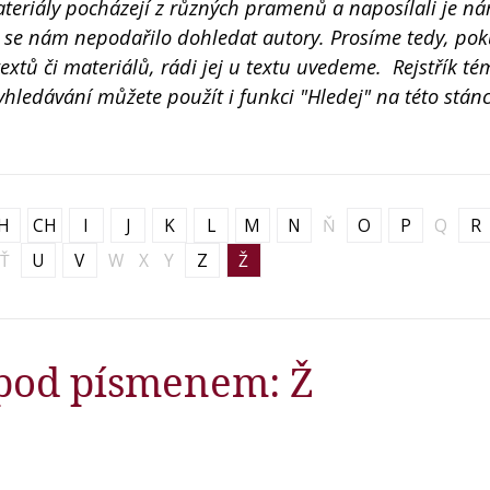
eriály pocházejí z různých pramenů a naposílali je ná
lů se nám nepodařilo dohledat autory. Prosíme tedy, po
xtů či materiálů, rádi jej u textu uvedeme. ​ Rejstřík té
hledávání můžete použít i funkci "Hledej" na této stán
H
CH
I
J
K
L
M
N
Ň
O
P
Q
R
Ť
U
V
W
X
Y
Z
Ž
pod písmenem: Ž