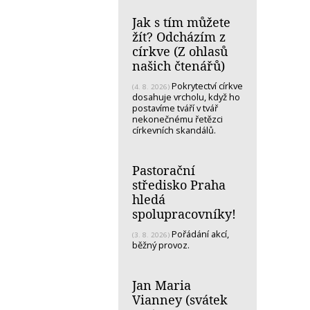
Jak s tím můžete
žít? Odcházím z
církve (Z ohlasů
našich čtenářů)
Pokrytectví církve
(4. 8. 2026)
dosahuje vrcholu, když ho
postavíme tváří v tvář
nekonečnému řetězci
církevních skandálů.
Pastorační
středisko Praha
hledá
spolupracovníky!
Pořádání akcí,
(3. 8. 2026)
běžný provoz.
Jan Maria
Vianney (svátek