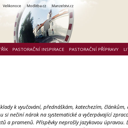
Velikonoce
Modlitba.cz
Manzelstvi.cz
TŘÍK
PASTORAČNÍ INSPIRACE
PASTORAČNÍ PŘÍPRAVY
L
dklady k vyučování, přednáškám, katechezím, článkům, a
 si nečiní nárok na systematické a vyčerpávající zprac
xtů a pramenů. Příspěvky neprošly jazykovou úpravou. 