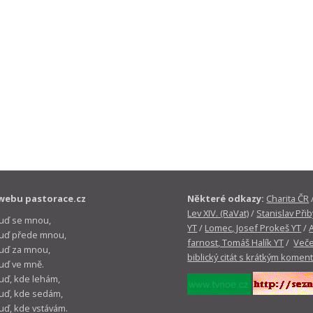
webu pastorace.cz
Některé odkazy:
Charita ČR
Lev XIV. (RaVat)
/
Stanislav Přib
buď se mnou,
YT
/
Lomec, Josef Prokeš YT
/
 buď přede mnou,
farnost, Tomáš Halík YT
/
Veče
buď za mnou,
biblický citát s krátkým komen
buď ve mně.
buď, kde lehám,
buď, kde sedám,
buď, kde vstávám.