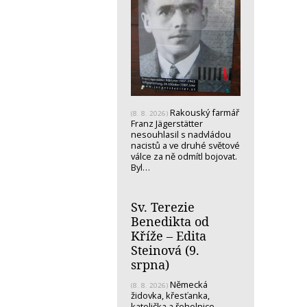
Rakouský farmář
(8. 8. 2026)
Franz Jägerstätter
nesouhlasil s nadvládou
nacistů a ve druhé světové
válce za ně odmítl bojovat.
Byl…
Sv. Terezie
Benedikta od
Kříže – Edita
Steinová (9.
srpna)
Německá
(8. 8. 2026)
židovka, křesťanka,
katolička a řeholnice -