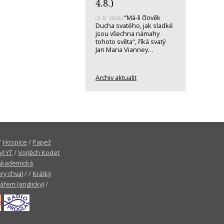
4.8.)
“Má-li člověk
(3. 8. 2026)
Ducha svatého, jak sladké
jsou všechna námahy
tohoto světa“, říká svatý
Jan Maria Vianney…
Archiv aktualit
/
Hospice
/
Papež
yl YT
/
Vojtěch Kodet
Akademická
ry chval
/ /
Krátký
tářem (anglicky)
/