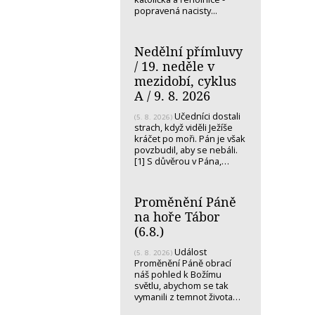
popravená nacisty...
Nedělní přímluvy
/ 19. neděle v
mezidobí, cyklus
A / 9. 8. 2026
Učedníci dostali
(5. 8. 2026)
strach, když viděli Ježíše
kráčet po moři. Pán je však
povzbudil, aby se nebáli.
[1] S důvěrou v Pána,…
Proměnění Páně
na hoře Tábor
(6.8.)
Událost
(5. 8. 2026)
Proměnění Páně obrací
náš pohled k Božímu
světlu, abychom se tak
vymanili z temnot života…