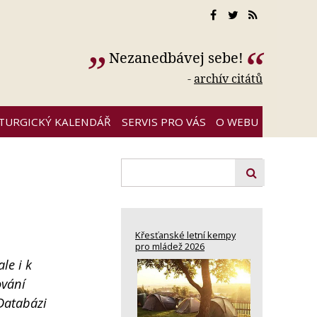
Nezanedbávej sebe!
-
archív citátů
ITURGICKÝ KALENDÁŘ
SERVIS PRO VÁS
O WEBU
Křesťanské letní kempy
pro mládež 2026
le i k
ování
Databázi