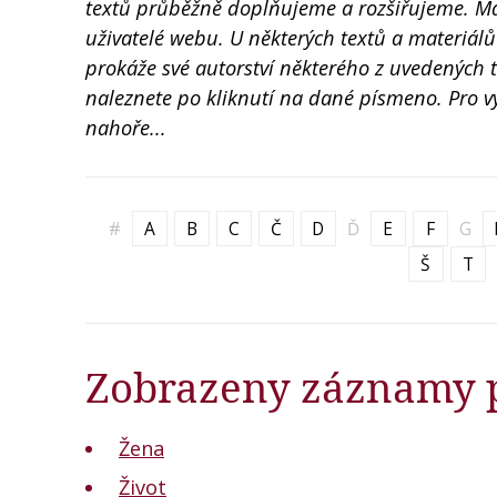
textů průběžně doplňujeme a rozšiřujeme. Mat
uživatelé webu. U některých textů a materiá
prokáže své autorství některého z uvedených te
naleznete po kliknutí na dané písmeno. Pro vy
nahoře...
#
A
B
C
Č
D
Ď
E
F
G
Š
T
Zobrazeny záznamy 
Žena
Život