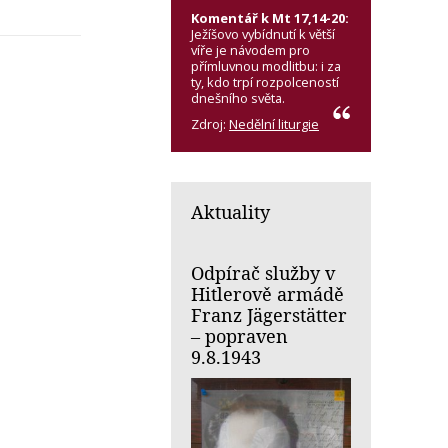
Komentář k Mt 17,14-20:
Ježíšovo vybídnutí k větší
víře je návodem pro
přímluvnou modlitbu: i za
ty, kdo trpí rozpolceností
dnešního světa.
Zdroj:
Nedělní liturgie
Aktuality
Odpírač služby v
Hitlerově armádě
Franz Jägerstätter
– popraven
9.8.1943