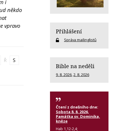
m i
kud někdo
mat
ce vpravo
Přihlášení
Správa mailinglistů
Ř
S
Bible na neděli
9. 8. 2026
,
2. 8. 2026
Čtení z dnešního dne:
Sobota 8. 8. 2026,
Památka sv. Dominika,
kněze
Hab 1,12-2,4;