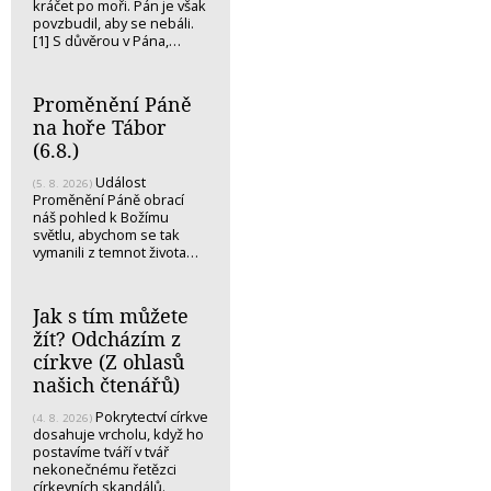
kráčet po moři. Pán je však
povzbudil, aby se nebáli.
[1] S důvěrou v Pána,…
Proměnění Páně
na hoře Tábor
(6.8.)
Událost
(5. 8. 2026)
Proměnění Páně obrací
náš pohled k Božímu
světlu, abychom se tak
vymanili z temnot života…
Jak s tím můžete
žít? Odcházím z
církve (Z ohlasů
našich čtenářů)
Pokrytectví církve
(4. 8. 2026)
dosahuje vrcholu, když ho
postavíme tváří v tvář
nekonečnému řetězci
církevních skandálů.