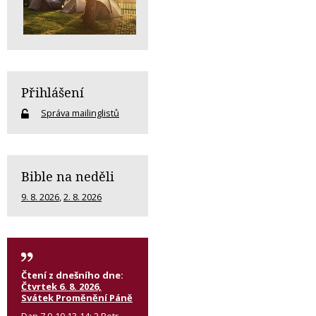
Přihlášení
Správa mailinglistů
Bible na neděli
9. 8. 2026
,
2. 8. 2026
Čtení z dnešního dne:
Čtvrtek 6. 8. 2026,
Svátek Proměnění Páně
Dan 7,9-10.13-14; 2 Petr