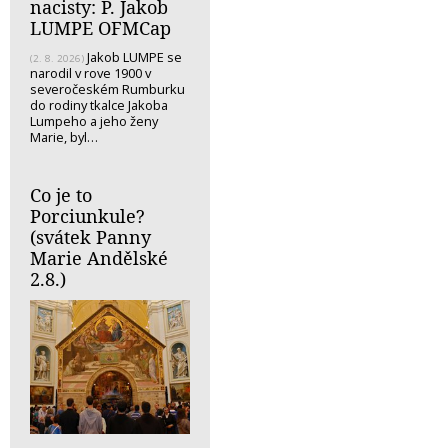
nacisty: P. Jakob
LUMPE OFMCap
Jakob LUMPE se
(2. 8. 2026)
narodil v rove 1900 v
severočeském Rumburku
do rodiny tkalce Jakoba
Lumpeho a jeho ženy
Marie, byl…
Co je to
Porciunkule?
(svátek Panny
Marie Andělské
2.8.)