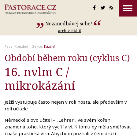
Nezanedbávej sebe!
-
archív citátů
Pavel Konzbul
| Sekce:
Kázání
Období během roku (cyklus C)
16. nvlm C /
mikrokázání
Ježíš vystupuje často nejen v roli hosta, ale především v
roli učitele.
Německé slovo učitel – „Lehrer“, ve svém kořeni
znamená toho, který vycítí a ví. K tomu by měla směřovat
i naše praktická víra. Abychom poznali v čem druzí