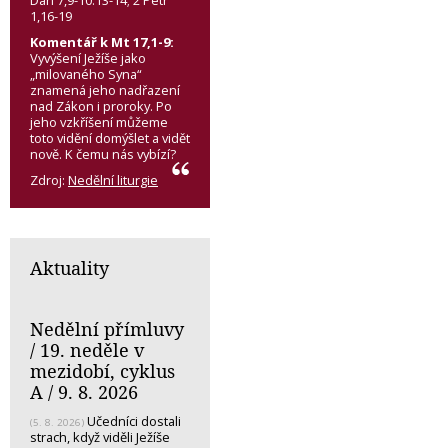
1,16-19
Komentář k Mt 17,1-9:
Vyvýšení Ježíše jako
„milovaného Syna“
znamená jeho nadřazení
nad Zákon i proroky. Po
jeho vzkříšení můžeme
toto vidění domýšlet a vidět
nově. K čemu nás vybízí?
Zdroj:
Nedělní liturgie
Aktuality
Nedělní přímluvy
/ 19. neděle v
mezidobí, cyklus
A / 9. 8. 2026
Učedníci dostali
(5. 8. 2026)
strach, když viděli Ježíše