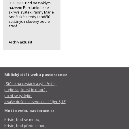
Pod nezvyklým
(1. 8. 2026)
názvem Porciunkule se
skrývá svátek Panny Marie
Andělské a tedy i andělů
strážných slavený podle
staré…
Archiv aktualit
Biblický citát webu pastorace.cz
„Stůjte na cestách a vyhlížejte,
ptejte se, která je dobrá,
po ní se vydejte
a vaše duše naleznou klid.“ (Jer 6,16)
Motto webu pastorace.cz
Kriste, buď se mnou,
Kriste, buď přede mnou,