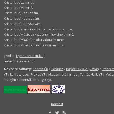
Kriste, buď za mnou,
Kriste, buď ve mně.
Kriste, buď, kde lehám,
Kriste, buď, kde sedám,
Kriste, buď, kde vstávám.
Kriste, buď v srdci každého myslícího na mne,
Kriste, buď v ústech každého mluvicího o mně,
Kriste, buď v každém oku vidoucím mne,
Kriste, buď v každém uchu slyšícím mne.
(Podle "
Hymnu sv. Patrika
",
redakčně upraveno)
Některé odkazy:
Charita ČR
/
Hospice
/
Papež Lev XIV. (RaVat)
/
Stanisla
YT
/
Lomec, Josef Prokeš YT
/
Akademická farnost, Tomáš Halík YT
/
Večer
krátkým komentářem (anglicky)
/
Kontakt