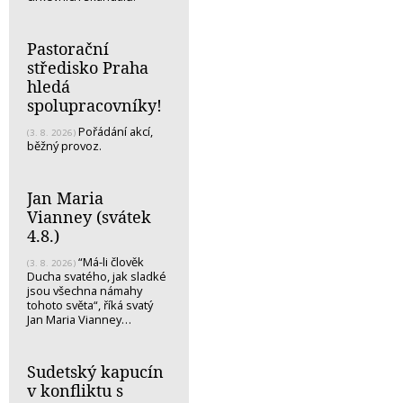
Pastorační
středisko Praha
hledá
spolupracovníky!
Pořádání akcí,
(3. 8. 2026)
běžný provoz.
Jan Maria
Vianney (svátek
4.8.)
“Má-li člověk
(3. 8. 2026)
Ducha svatého, jak sladké
jsou všechna námahy
tohoto světa“, říká svatý
Jan Maria Vianney…
Sudetský kapucín
v konfliktu s