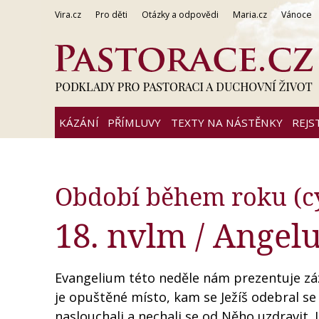
Vira.cz
Pro děti
Otázky a odpovědi
Maria.cz
Vánoce
KÁZÁNÍ
PŘÍMLUVY
TEXTY NA NÁSTĚNKY
REJS
Období během roku (c
18. nvlm / Angelu
Evangelium této neděle nám prezentuje záz
je opuštěné místo, kam se Ježíš odebral se
naslouchali a nechali se od Něho uzdravit. J