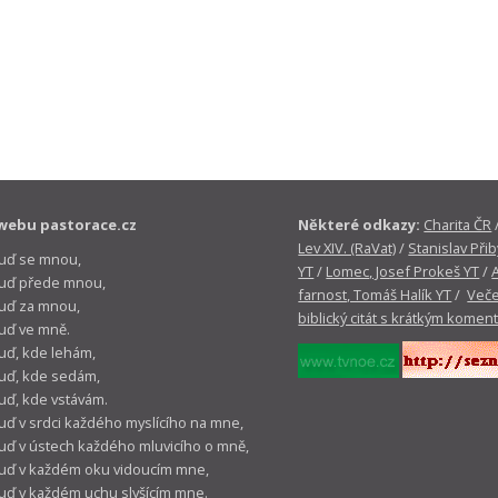
webu pastorace.cz
Některé odkazy:
Charita ČR
Lev XIV. (RaVat)
/
Stanislav Přib
buď se mnou,
YT
/
Lomec, Josef Prokeš YT
/
 buď přede mnou,
farnost, Tomáš Halík YT
/
Veče
buď za mnou,
biblický citát s krátkým komen
buď ve mně.
buď, kde lehám,
buď, kde sedám,
buď, kde vstávám.
buď v srdci každého myslícího na mne,
buď v ústech každého mluvicího o mně,
buď v každém oku vidoucím mne,
buď v každém uchu slyšícím mne.