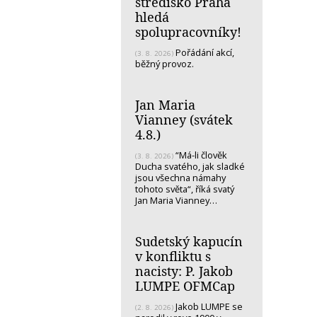
středisko Praha
hledá
spolupracovníky!
Pořádání akcí,
(3. 8. 2026)
běžný provoz.
Jan Maria
Vianney (svátek
4.8.)
“Má-li člověk
(3. 8. 2026)
Ducha svatého, jak sladké
jsou všechna námahy
tohoto světa“, říká svatý
Jan Maria Vianney…
Sudetský kapucín
v konfliktu s
nacisty: P. Jakob
LUMPE OFMCap
Jakob LUMPE se
(2. 8. 2026)