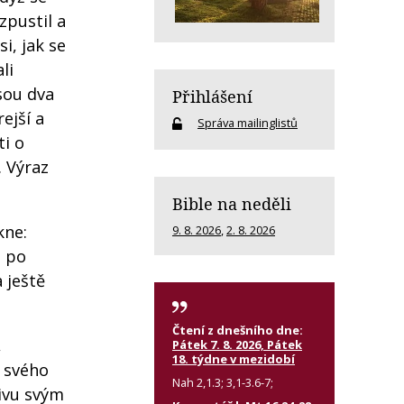
ozpustil a
si, jak se
li
jsou dva
Přihlášení
ejší a
Správa mailinglistů
ti o
. Výraz
Bible na neděli
kne:
9. 8. 2026
,
2. 8. 2026
á po
 ještě
Čtení z dnešního dne:
,
Pátek 7. 8. 2026, Pátek
18. týdne v mezidobí
 svého
Nah 2,1.3; 3,1-3.6-7;
živu svým