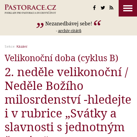
Nezanedbávej sebe!
-
archív citátů
Sekce:
Kázání
Velikonoční doba (cyklus B)
2. neděle velikonoční /
Neděle Božího
milosrdenství -hledejte
i v rubrice „Svátky a
slavnosti s jednotným