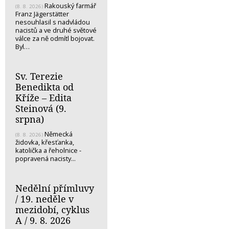
Rakouský farmář
(8. 8. 2026)
Franz Jägerstätter
nesouhlasil s nadvládou
nacistů a ve druhé světové
válce za ně odmítl bojovat.
Byl…
Sv. Terezie
Benedikta od
Kříže – Edita
Steinová (9.
srpna)
Německá
(8. 8. 2026)
židovka, křesťanka,
katolička a řeholnice -
popravená nacisty...
Nedělní přímluvy
/ 19. neděle v
mezidobí, cyklus
A / 9. 8. 2026