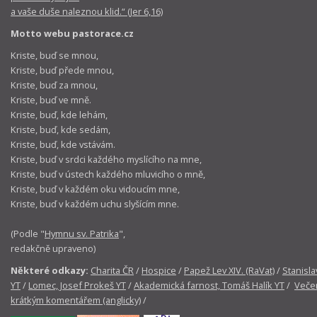
a vaše duše naleznou klid.“ (Jer 6,16)
Motto webu pastorace.cz
Kriste, buď se mnou,
Kriste, buď přede mnou,
Kriste, buď za mnou,
Kriste, buď ve mně.
Kriste, buď, kde lehám,
Kriste, buď, kde sedám,
Kriste, buď, kde vstávám.
Kriste, buď v srdci každého myslícího na mne,
Kriste, buď v ústech každého mluvicího o mně,
Kriste, buď v každém oku vidoucím mne,
Kriste, buď v každém uchu slyšícím mne.
(Podle "
Hymnu sv. Patrika
",
redakčně upraveno)
Některé odkazy:
Charita ČR
/
Hospice
/
Papež Lev XIV. (RaVat)
/
Stanisla
YT
/
Lomec, Josef Prokeš YT
/
Akademická farnost, Tomáš Halík YT
/
Večer
krátkým komentářem (anglicky)
/