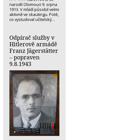
narodil Olomouci 9. srpna
1913. V mládí působil velmi
aktivně ve skautingu. Poté,
co vystudoval učitelský…
Odpírač služby v
Hitlerově armádě
Franz Jägerstätter
– popraven
9.8.1943