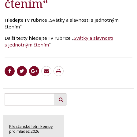
čtením“
Hledejte i v rubrice „Svátky a slavnosti s jednotným
čtením“
Další texty hledejte i v rubrice „
Svátky a slavnosti
s jednotným čtením
“
Křesťanské letní kempy
pro mládež 2026