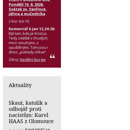
Pondělí 10. 8. 2026,
Svátek sv. Vavřince,
jáhna a mučedníka
2 Kor 9,6-10;
Komentář k Jan 12,24-26:
Být tam, kde je Kristus.
Tedy zvláště v chudých,
mezi smutnými, s
opuštěnými. Tam jsou i
dnes „poklady církve“.
Zdroj:
Nedělní liturgie
Aktuality
Skaut, katolík a
odbojář proti
nacistům: Karel
HAAS z Olomouce
Karel HAAS se
(9. 8. 2026)