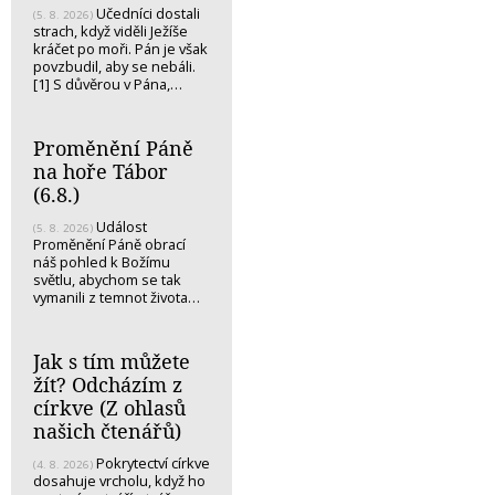
Učedníci dostali
(5. 8. 2026)
strach, když viděli Ježíše
kráčet po moři. Pán je však
povzbudil, aby se nebáli.
[1] S důvěrou v Pána,…
Proměnění Páně
na hoře Tábor
(6.8.)
Událost
(5. 8. 2026)
Proměnění Páně obrací
náš pohled k Božímu
světlu, abychom se tak
vymanili z temnot života…
Jak s tím můžete
žít? Odcházím z
církve (Z ohlasů
našich čtenářů)
Pokrytectví církve
(4. 8. 2026)
dosahuje vrcholu, když ho