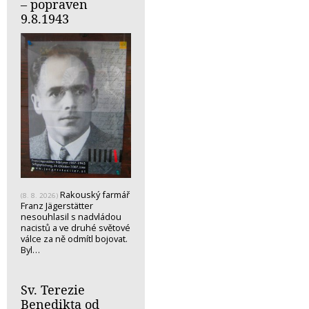
– popraven
9.8.1943
Rakouský farmář
(8. 8. 2026)
Franz Jägerstätter
nesouhlasil s nadvládou
nacistů a ve druhé světové
válce za ně odmítl bojovat.
Byl…
Sv. Terezie
Benedikta od