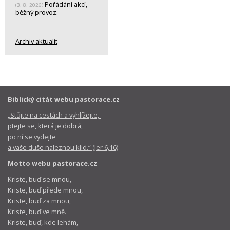
Pořádání akcí,
(3. 8. 2026)
běžný provoz.
Archiv aktualit
Biblický citát webu pastorace.cz
„Stůjte na cestách a vyhlížejte,
ptejte se, která je dobrá,
po ní se vydejte
a vaše duše naleznou klid.“ (Jer 6,16)
Motto webu pastorace.cz
Kriste, buď se mnou,
Kriste, buď přede mnou,
Kriste, buď za mnou,
Kriste, buď ve mně.
Kriste, buď, kde lehám,