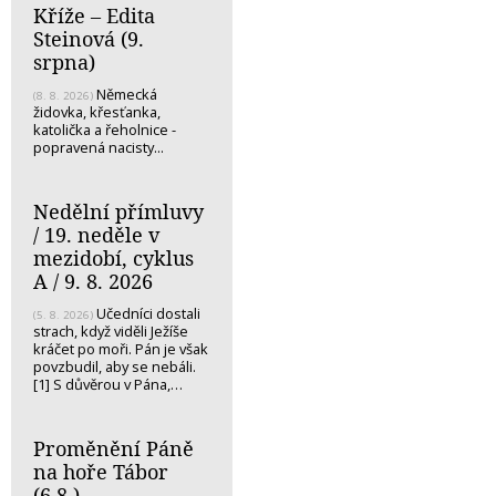
Kříže – Edita
Steinová (9.
srpna)
Německá
(8. 8. 2026)
židovka, křesťanka,
katolička a řeholnice -
popravená nacisty...
Nedělní přímluvy
/ 19. neděle v
mezidobí, cyklus
A / 9. 8. 2026
Učedníci dostali
(5. 8. 2026)
strach, když viděli Ježíše
kráčet po moři. Pán je však
povzbudil, aby se nebáli.
[1] S důvěrou v Pána,…
Proměnění Páně
na hoře Tábor
(6.8.)