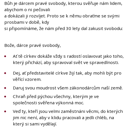
Bůh je dárcem pravé svobody, kterou svěřuje nám lidem,
abychom o ni pečovali
a dokázali ji rozvíjet. Proto se k němu obraťme se svými
prosbami v době, kdy
si připomínáme, že nám před 30 lety dal zakusit svobodu:
Bože, dárce pravé svobody,
Ať tě církev dokáže vždy s radostí oslavovat jako toho,
který přichází, aby spravoval svět ve spravedlnosti.
Dej, ať představitelé církve žijí tak, aby mohli být pro
věřící vzorem.
Daruj svou moudrost všem zákonodárcům naší země.
Chraň před pýchou všechny, kterým je ve
společnosti svěřena výkonná moc.
Veď ty, kteří jsou velmi zaměstnáni věcmi, do kterých
jim nic není, aby v klidu pracovali a jedli chléb, na
který si sami vydělají.