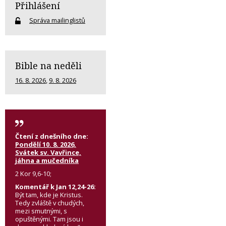
Přihlášení
Správa mailinglistů
Bible na neděli
16. 8. 2026
,
9. 8. 2026
Čtení z dnešního dne:
Pondělí 10. 8. 2026,
Svátek sv. Vavřince,
jáhna a mučedníka
2 Kor 9,6-10;
Komentář k Jan 12,24-26:
Být tam, kde je Kristus.
Tedy zvláště v chudých,
mezi smutnými, s
opuštěnými. Tam jsou i