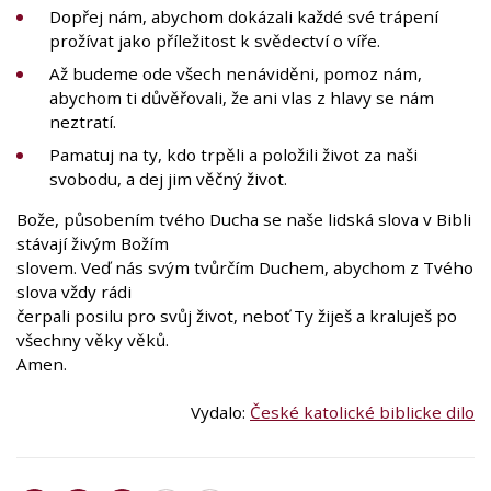
Dopřej nám, abychom dokázali každé své trápení
prožívat jako příležitost k svědectví o víře.
Až budeme ode všech nenáviděni, pomoz nám,
abychom ti důvěřovali, že ani vlas z hlavy se nám
neztratí.
Pamatuj na ty, kdo trpěli a položili život za naši
svobodu, a dej jim věčný život.
Bože, působením tvého Ducha se naše lidská slova v Bibli
stávají živým Božím
slovem. Veď nás svým tvůrčím Duchem, abychom z Tvého
slova vždy rádi
čerpali posilu pro svůj život, neboť Ty žiješ a kraluješ po
všechny věky věků.
Amen.
Vydalo:
České katolické biblicke dilo