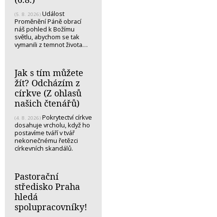
Událost
(5. 8. 2026)
Proměnění Páně obrací
náš pohled k Božímu
světlu, abychom se tak
vymanili z temnot života…
Jak s tím můžete
žít? Odcházím z
církve (Z ohlasů
našich čtenářů)
Pokrytectví církve
(4. 8. 2026)
dosahuje vrcholu, když ho
postavíme tváří v tvář
nekonečnému řetězci
církevních skandálů.
Pastorační
středisko Praha
hledá
spolupracovníky!