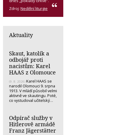
dnes „poklady církve“.
Zdroj:
Nedělní liturgie
Aktuality
Skaut, katolík a
odbojář proti
nacistům: Karel
HAAS z Olomouce
Karel HAAS se
(9. 8. 2026)
narodil Olomouci 9. srpna
1913. V mládí působil velmi
aktivně ve skautingu. Poté,
co vystudoval učitelský…
Odpírač služby v
Hitlerově armádě
Franz Jägerstätter