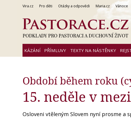
Vira.cz
Pro děti
Otázky a odpovědi
Maria.cz
Vánoce
KÁZÁNÍ
PŘÍMLUVY
TEXTY NA NÁSTĚNKY
REJS
Období během roku (c
15. neděle v mezi
Osloveni vtěleným Slovem nyní prosme a spo