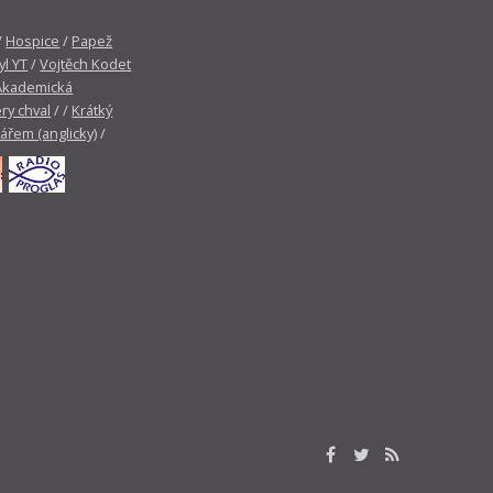
/
Hospice
/
Papež
yl YT
/
Vojtěch Kodet
Akademická
ry chval
/ /
Krátký
tářem (anglicky)
/