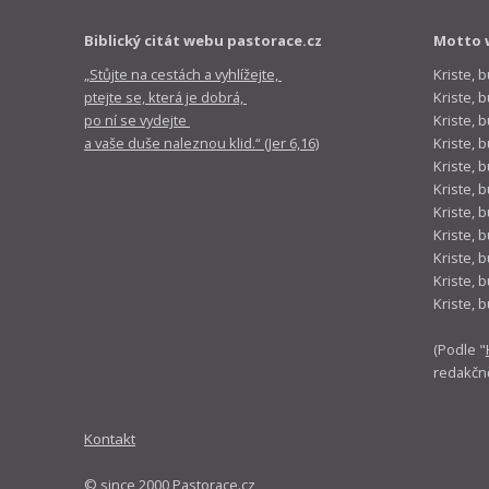
Biblický citát webu pastorace.cz
Motto 
„Stůjte na cestách a vyhlížejte,
Kriste, 
ptejte se, která je dobrá,
Kriste,
po ní se vydejte
Kriste, 
a vaše duše naleznou klid.“ (Jer 6,16)
Kriste, 
Kriste, 
Kriste, 
Kriste, 
Kriste, 
Kriste, 
Kriste, 
Kriste, 
(Podle "
redakčn
Kontakt
© since 2000 Pastorace.cz