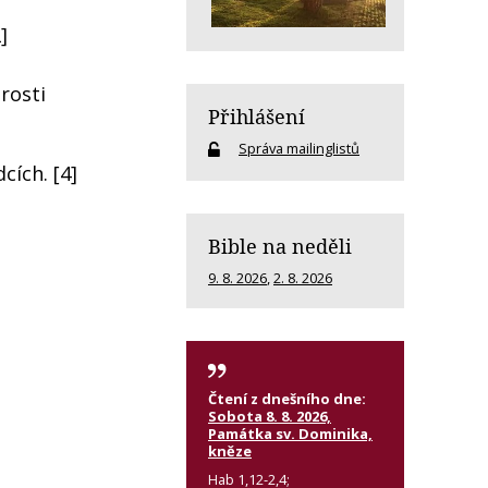
]
arosti
Přihlášení
Správa mailinglistů
cích. [4]
Bible na neděli
9. 8. 2026
,
2. 8. 2026
Čtení z dnešního dne:
Sobota 8. 8. 2026,
Památka sv. Dominika,
kněze
Hab 1,12-2,4;