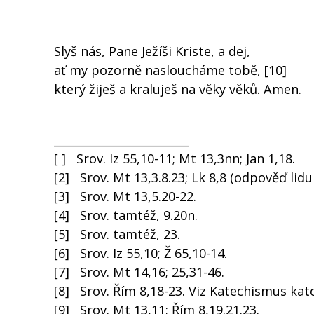
Slyš nás, Pane Ježíši Kriste, a dej,
ať my pozorně nasloucháme tobě, [10]
který žiješ a kraluješ na věky věků. Amen.
________________________
[ ] Srov. Iz 55,10-11; Mt 13,3nn; Jan 1,18.
[2] Srov. Mt 13,3.8.23; Lk 8,8 (odpověď lidu
[3] Srov. Mt 13,5.20-22.
[4] Srov. tamtéž, 9.20n.
[5] Srov. tamtéž, 23.
[6] Srov. Iz 55,10; Ž 65,10-14.
[7] Srov. Mt 14,16; 25,31-46.
[8] Srov. Řím 8,18-23. Viz Katechismus katol
[9] Srov. Mt 13,11; Řím 8,19.21.23.