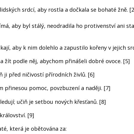
 lidských srdcí, aby rostla a dočkala se bohaté žně. [2
jímá, aby byl stálý, neodradila ho protivenství ani st
ají, aby k nim dolehlo a zapustilo kořeny v jejich srd
a žít podle něj, abychom přinášeli dobré ovoce. [5]
 ji před ničivostí přírodních živlů. [6]
 jim přinesou pomoc, povzbuzení a naději. [7]
edují; učiň je setbou nových křesťanů. [8]
rálovství. [9]
até, která je obětována za: