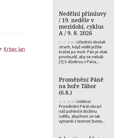
Nedělní přímluvy
/ 19. neděle v
mezidobí, cyklus
A / 9. 8. 2026
Učedníci dostali
(5. 8. 2026)
strach, když viděli Ježíše
r:
Krbec Jan
kráčet po moři. Pán je však
povzbudil, aby se nebáli.
[1] S důvěrou v Pána,…
Proměnění Páně
na hoře Tábor
(6.8.)
Událost
(5. 8. 2026)
Proměnění Páně obrací
náš pohled k Božímu
světlu, abychom se tak
vymanili z temnot života…