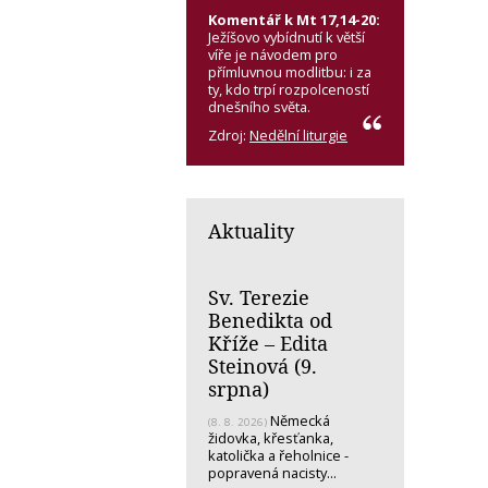
Komentář k Mt 17,14-20:
Ježíšovo vybídnutí k větší
víře je návodem pro
přímluvnou modlitbu: i za
ty, kdo trpí rozpolceností
dnešního světa.
Zdroj:
Nedělní liturgie
Aktuality
Sv. Terezie
Benedikta od
Kříže – Edita
Steinová (9.
srpna)
Německá
(8. 8. 2026)
židovka, křesťanka,
katolička a řeholnice -
popravená nacisty...