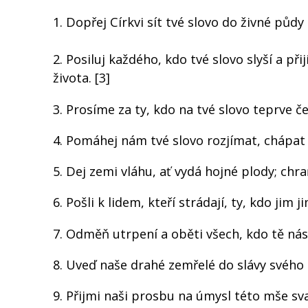
1. Dopřej Církvi sít tvé slovo do živné půdy
2. Posiluj každého, kdo tvé slovo slyší a při
života. [3]
3. Prosíme za ty, kdo na tvé slovo teprve ček
4. Pomáhej nám tvé slovo rozjímat, chápat 
5. Dej zemi vláhu, ať vydá hojné plody; chraň
6. Pošli k lidem, kteří strádají, ty, kdo jim
7. Odměň utrpení a oběti všech, kdo tě násl
8. Uveď naše drahé zemřelé do slávy svého k
9. Přijmi naši prosbu na úmysl této mše sv