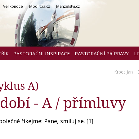
Velikonoce
Modlitba.cz
Manzelstvi.cz
TŘÍK
PASTORAČNÍ INSPIRACE
PASTORAČNÍ PŘÍPRAVY
L
Krbec Jan
| 
yklus A)
dobí - A / přímluvy
lečně říkejme: Pane, smiluj se. [1]