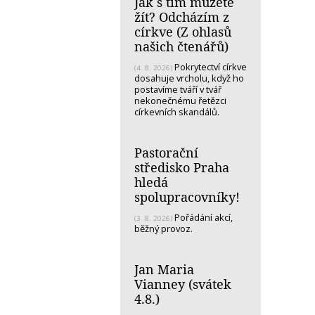
Jak s tím můžete
žít? Odcházím z
církve (Z ohlasů
našich čtenářů)
Pokrytectví církve
(4. 8. 2026)
dosahuje vrcholu, když ho
postavíme tváří v tvář
nekonečnému řetězci
církevních skandálů.
Pastorační
středisko Praha
hledá
spolupracovníky!
Pořádání akcí,
(3. 8. 2026)
běžný provoz.
Jan Maria
Vianney (svátek
4.8.)