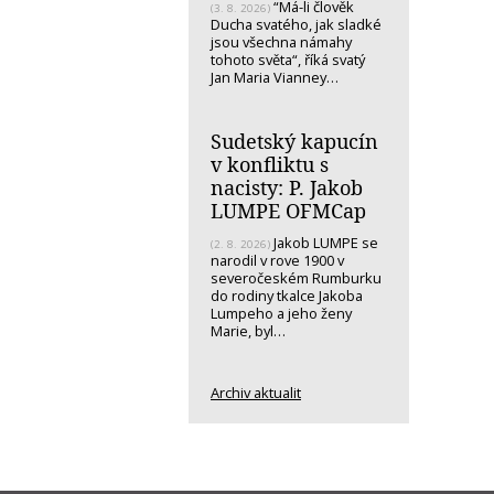
“Má-li člověk
(3. 8. 2026)
Ducha svatého, jak sladké
jsou všechna námahy
tohoto světa“, říká svatý
Jan Maria Vianney…
Sudetský kapucín
v konfliktu s
nacisty: P. Jakob
LUMPE OFMCap
Jakob LUMPE se
(2. 8. 2026)
narodil v rove 1900 v
severočeském Rumburku
do rodiny tkalce Jakoba
Lumpeho a jeho ženy
Marie, byl…
Archiv aktualit