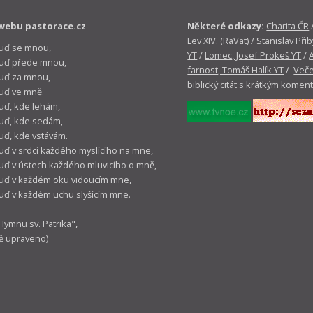
webu pastorace.cz
Některé odkazy:
Charita ČR
Lev XIV. (RaVat)
/
Stanislav Přib
buď se mnou,
YT
/
Lomec, Josef Prokeš YT
/
 buď přede mnou,
farnost, Tomáš Halík YT
/
Veče
buď za mnou,
biblický citát s krátkým komen
buď ve mně.
buď, kde lehám,
buď, kde sedám,
buď, kde vstávám.
buď v srdci každého myslícího na mne,
buď v ústech každého mluvicího o mně,
buď v každém oku vidoucím mne,
buď v každém uchu slyšícím mne.
Hymnu sv. Patrika
",
ě upraveno)