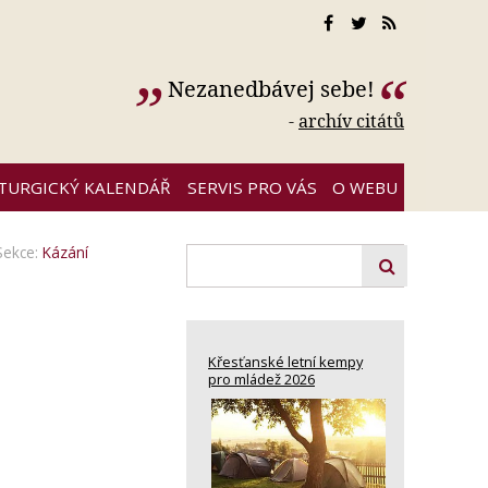
Nezanedbávej sebe!
-
archív citátů
ITURGICKÝ KALENDÁŘ
SERVIS PRO VÁS
O WEBU
Sekce:
Kázání
Křesťanské letní kempy
pro mládež 2026