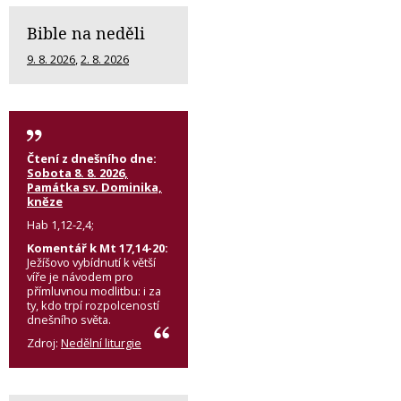
Bible na neděli
9. 8. 2026
,
2. 8. 2026
Čtení z dnešního dne:
Sobota 8. 8. 2026,
Památka sv. Dominika,
kněze
Hab 1,12-2,4;
Komentář k Mt 17,14-20:
Ježíšovo vybídnutí k větší
víře je návodem pro
přímluvnou modlitbu: i za
ty, kdo trpí rozpolceností
dnešního světa.
Zdroj:
Nedělní liturgie