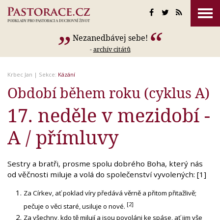
Nezanedbávej sebe!
-
archív citátů
Krbec Jan
| Sekce:
Kázání
Období během roku (cyklus A)
17. neděle v mezidobí -
A / přímluvy
Sestry a bratři, prosme spolu dobrého Boha, který nás
od věčnosti miluje a volá do společenství vyvolených: [1]
Za Církev, ať poklad víry předává věrně a přitom přitažlivě;
[2]
pečuje o věci staré, usiluje o nové.
Za všechny, kdo tě milují a jsou povoláni ke spáse, ať jim vše