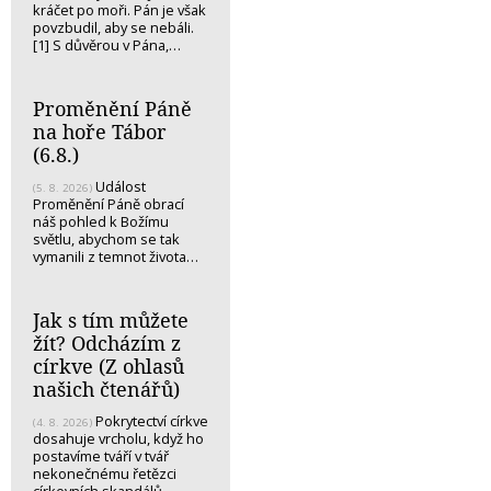
kráčet po moři. Pán je však
povzbudil, aby se nebáli.
[1] S důvěrou v Pána,…
Proměnění Páně
na hoře Tábor
(6.8.)
Událost
(5. 8. 2026)
Proměnění Páně obrací
náš pohled k Božímu
světlu, abychom se tak
vymanili z temnot života…
Jak s tím můžete
žít? Odcházím z
církve (Z ohlasů
našich čtenářů)
Pokrytectví církve
(4. 8. 2026)
dosahuje vrcholu, když ho
postavíme tváří v tvář
nekonečnému řetězci
církevních skandálů.