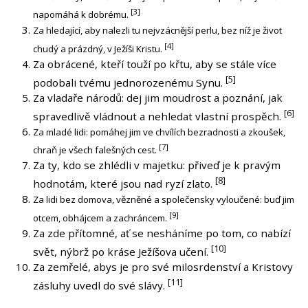
[3]
napomáhá k dobrému.
Za hledající, aby nalezli tu nejvzácnější perlu, bez níž je život
[4]
chudý a prázdný, v Ježíši Kristu.
Za obrácené, kteří touží po křtu, aby se stále více
[5]
podobali tvému jednorozenému Synu.
Za vladaře národů: dej jim moudrost a poznání, jak
[6]
spravedlivě vládnout a nehledat vlastní prospěch.
Za mladé lidi: pomáhej jim ve chvílích bezradnosti a zkoušek,
[7]
chraň je všech falešných cest.
Za ty, kdo se zhlédli v majetku: přiveď je k pravým
[8]
hodnotám, které jsou nad ryzí zlato.
Za lidi bez domova, vězněné a společensky vyloučené: buď jim
[9]
otcem, obhájcem a zachráncem.
Za zde přítomné, ať se nesháníme po tom, co nabízí
[10]
svět, nýbrž po kráse Ježíšova učení.
Za zemřelé, abys je pro své milosrdenství a Kristovy
[11]
zásluhy uvedl do své slávy.