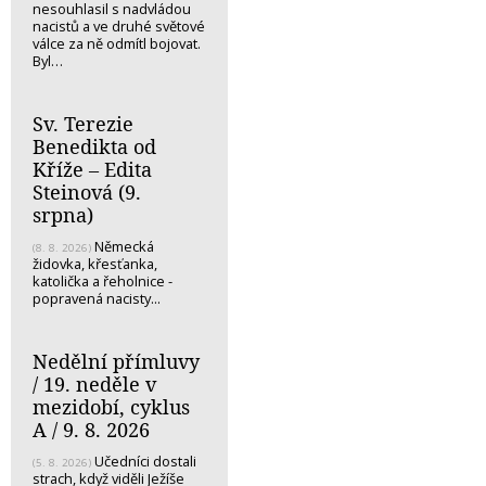
nesouhlasil s nadvládou
nacistů a ve druhé světové
válce za ně odmítl bojovat.
Byl…
Sv. Terezie
Benedikta od
Kříže – Edita
Steinová (9.
srpna)
Německá
(8. 8. 2026)
židovka, křesťanka,
katolička a řeholnice -
popravená nacisty...
Nedělní přímluvy
/ 19. neděle v
mezidobí, cyklus
A / 9. 8. 2026
Učedníci dostali
(5. 8. 2026)
strach, když viděli Ježíše