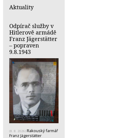
Aktuality
Odpírač služby v
Hitlerově armádě
Franz Jägerstätter
– popraven
9.8.1943
Rakouský farmář
(8. 8. 2026)
Franz Jägerstätter