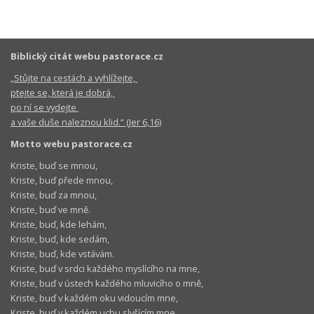
Biblický citát webu pastorace.cz
„Stůjte na cestách a vyhlížejte,
ptejte se, která je dobrá,
po ní se vydejte
a vaše duše naleznou klid.“ (Jer 6,16)
Motto webu pastorace.cz
Kriste, buď se mnou,
Kriste, buď přede mnou,
Kriste, buď za mnou,
Kriste, buď ve mně.
Kriste, buď, kde lehám,
Kriste, buď, kde sedám,
Kriste, buď, kde vstávám.
Kriste, buď v srdci každého myslícího na mne,
Kriste, buď v ústech každého mluvicího o mně,
Kriste, buď v každém oku vidoucím mne,
Kriste, buď v každém uchu slyšícím mne.