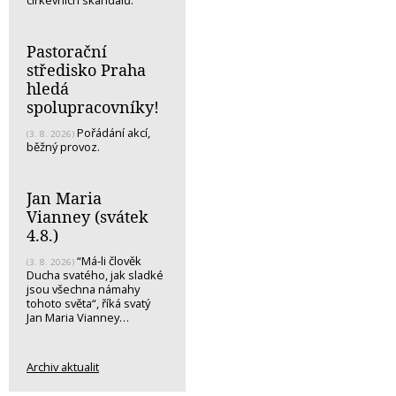
Pastorační
středisko Praha
hledá
spolupracovníky!
Pořádání akcí,
(3. 8. 2026)
běžný provoz.
Jan Maria
Vianney (svátek
4.8.)
“Má-li člověk
(3. 8. 2026)
Ducha svatého, jak sladké
jsou všechna námahy
tohoto světa“, říká svatý
Jan Maria Vianney…
Archiv aktualit