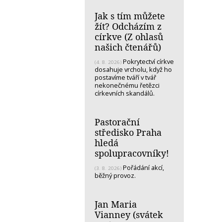
Jak s tím můžete
žít? Odcházím z
církve (Z ohlasů
našich čtenářů)
Pokrytectví církve
(4. 8. 2026)
dosahuje vrcholu, když ho
postavíme tváří v tvář
nekonečnému řetězci
církevních skandálů.
Pastorační
středisko Praha
hledá
spolupracovníky!
Pořádání akcí,
(3. 8. 2026)
běžný provoz.
Jan Maria
Vianney (svátek