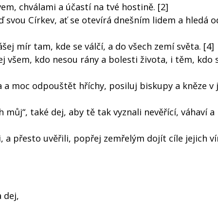
m, chválami a účastí na tvé hostině. [2]
veď svou Církev, ať se otevírá dnešním lidem a hledá 
ášej mír tam, kde se válčí, a do všech zemí světa. [4]
j všem, kdo nesou rány a bolesti života, i těm, kdo s
 a moc odpouštět hříchy, posiluj biskupy a kněze v j
ůj“, také dej, aby tě tak vyznali nevěřící, váhaví a h
, a přesto uvěřili, popřej zemřelým dojít cíle jejich ví
 dej,