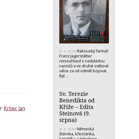
Rakouský farmář
(8. 8. 2026)
Franz Jägerstätter
nesouhlasil s nadvládou
nacistů a ve druhé světové
válce za ně odmítl bojovat.
Byl…
Sv. Terezie
Benedikta od
Kříže – Edita
r:
Krbec Jan
Steinová (9.
srpna)
Německá
(8. 8. 2026)
židovka, křesťanka,
katolička a řeholnice -