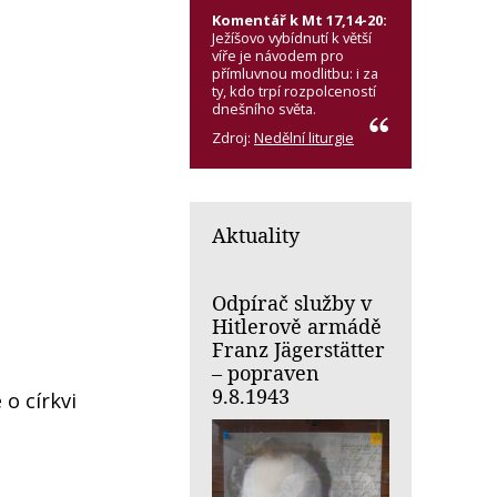
Komentář k Mt 17,14-20:
Ježíšovo vybídnutí k větší
víře je návodem pro
přímluvnou modlitbu: i za
ty, kdo trpí rozpolceností
dnešního světa.
Zdroj:
Nedělní liturgie
Aktuality
Odpírač služby v
Hitlerově armádě
Franz Jägerstätter
– popraven
9.8.1943
o církvi