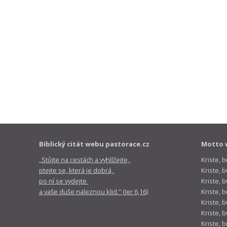
Biblický citát webu pastorace.cz
Motto 
„Stůjte na cestách a vyhlížejte,
Kriste, 
ptejte se, která je dobrá,
Kriste,
po ní se vydejte
Kriste, 
a vaše duše naleznou klid.“ (Jer 6,16)
Kriste, 
Kriste, 
Kriste, 
Kriste, 