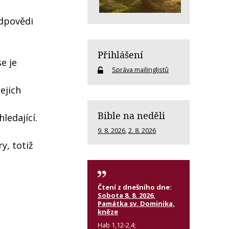
odpovědi
Přihlášení
e je
Správa mailinglistů
ejich
Bible na neděli
ledající.
9. 8. 2026
,
2. 8. 2026
ry, totiž
Čtení z dnešního dne:
Sobota 8. 8. 2026,
Památka sv. Dominika,
kněze
Hab 1,12-2,4;