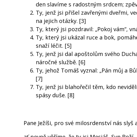
den slavíme s radostným srdcem; zpěve
Ty, jenž jsi přišel zavřenými dveřmi, 
na jejich otázky. [3]
Ty, který jsi pozdravil: „Pokoj vám“, vn
Ty, který jsi ukázal ruce a bok, pomáhe
snaží léčit. [5]
Ty, jenž jsi dal apoštolům svého Ducha
náročné službě. [6]
Ty, jehož Tomáš vyznal: „Pán můj a Bůh m
[7]
Ty, jenž jsi blahořečil těm, kdo neviděli
spásy duše. [8]
Pane Ježíši, pro své milosrdenství nás slyš a
ať pevně věříme, že ty jsi Mesiáš, Syn Boží,