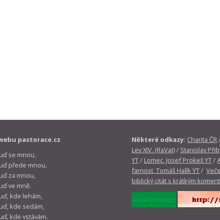
webu pastorace.cz
Některé odkazy:
Charita ČR
Lev XIV. (RaVat)
/
Stanislav Přib
buď se mnou,
YT
/
Lomec, Josef Prokeš YT
/
 buď přede mnou,
farnost, Tomáš Halík YT
/
Veče
buď za mnou,
biblický citát s krátkým komen
buď ve mně.
buď, kde lehám,
buď, kde sedám,
buď, kde vstávám.