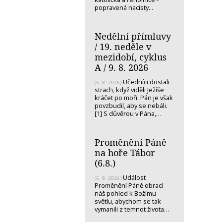
popravená nacisty...
Nedělní přímluvy
/ 19. neděle v
mezidobí, cyklus
A / 9. 8. 2026
Učedníci dostali
(5. 8. 2026)
strach, když viděli Ježíše
kráčet po moři. Pán je však
povzbudil, aby se nebáli.
[1] S důvěrou v Pána,…
Proměnění Páně
na hoře Tábor
(6.8.)
Událost
(5. 8. 2026)
Proměnění Páně obrací
náš pohled k Božímu
světlu, abychom se tak
vymanili z temnot života…