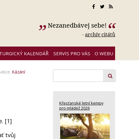
Nezanedbávej sebe!
-
archív citátů
ITURGICKÝ KALENDÁŘ
SERVIS PRO VÁS
O WEBU
Sekce:
Kázání
Křesťanské letní kempy
pro mládež 2026
. [1]
ať tvůj