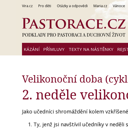
Vira.cz
Pro děti
Otázky a odpovědi
Maria.cz
Vánoce
KÁZÁNÍ
PŘÍMLUVY
TEXTY NA NÁSTĚNKY
REJS
Velikonoční doba (cykl
2. neděle velikon
Jako učedníci shromáždění kolem vzkříšenéh
Ty, jenž jsi navštívil učedníky v neděl