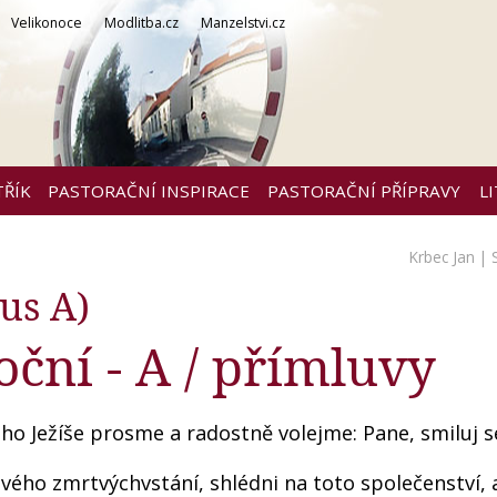
Velikonoce
Modlitba.cz
Manzelstvi.cz
TŘÍK
PASTORAČNÍ INSPIRACE
PASTORAČNÍ PŘÍPRAVY
L
Krbec Jan
| 
us A)
oční - A / přímluvy
o Ježíše prosme a radostně volejme: Pane, smiluj se
i svého zmrtvýchvstání, shlédni na toto společenství, 