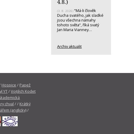
4.8.)
“Má-li člověk
(3. 8. 2026)
Ducha svatého, jak sladké
jsou všechna námahy
tohoto světa“, říká svatý
Jan Maria Vianney…
Archiv aktualit
/
Hospice
/
Papež
yl YT
/
Vojtěch Kodet
Akademická
ry chval
/ /
Krátký
tářem (anglicky)
/