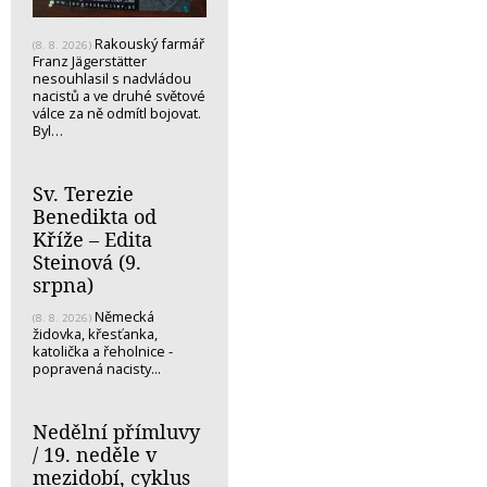
Rakouský farmář
(8. 8. 2026)
Franz Jägerstätter
nesouhlasil s nadvládou
nacistů a ve druhé světové
válce za ně odmítl bojovat.
Byl…
Sv. Terezie
Benedikta od
Kříže – Edita
Steinová (9.
srpna)
Německá
(8. 8. 2026)
židovka, křesťanka,
katolička a řeholnice -
popravená nacisty...
Nedělní přímluvy
/ 19. neděle v
mezidobí, cyklus