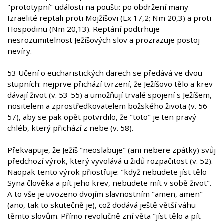
"prototypní" události na poušti: po obdržení many
Izraelité reptali proti Mojžíšovi (Ex 17,2; Nm 20,3) a proti
Hospodinu (Nm 20,13). Reptání podtrhuje
nesrozumitelnost Ježíšových slov a prozrazuje postoj
nevíry.
53 Učení o eucharistických darech se předává ve dvou
stupních: nejprve přichází tvrzení, že Ježíšovo tělo a krev
dávají život (v. 53-55) a umožňují trvalé spojení s Ježíšem,
nositelem a zprostředkovatelem božského života (v. 56-
57), aby se pak opět potvrdilo, že "toto" je ten pravý
chléb, který přichází z nebe (v. 58).
Překvapuje, že Ježíš "neoslabuje" (ani nebere zpátky) svůj
předchozí výrok, který vyvolává u židů rozpačitost (v. 52).
Naopak tento výrok přiostřuje: "když nebudete jíst tělo
Syna člověka a pít jeho krev, nebudete mít v sobě život".
A to vše je uvozeno dvojím slavnostním "amen, amen"
(ano, tak to skutečně je), což dodává ještě větší váhu
těmto slovům. Přímo revolučně zní věta "jíst tělo a pít