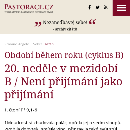
Nezanedbávej sebe!
-
archív citátů
Scarano Angelo
| Sekce:
Kázání
Období během roku (cyklus B)
20. neděle v mezidobí
B / Není přijímání jako
přijímání
1. čtení Př 9,1-6
1Moudrost si zbudovala palác, opřela jej o sedm sloupů.
2Pobila dobytek, smísila víno, připravila také svůj stůl.