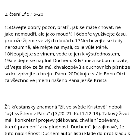
2. čtení Ef 5,15-20
15Dávejte dobrý pozor, bratři, jak se máte chovat, ne
jako nemoudří, ale jako moudří; 16dobře využívejte času,
protože žijeme ve zlých dobách. 17Nechovejte se tedy
nerozumně, ale mějte na mysli, co je vůle Páně.
18Neopíjejte se vínem, vede to jen k výstřednostem,
19ale dejte se naplnit Duchem. Když mezi sebou mluvíte,
užívejte slov ze žalmů, chvalozpěvů a duchovních písní; ze
srdce zpívejte a hrejte Pánu. 20Děkujte stále Bohu Otci
za všechno ve jménu našeho Pána Ježíše Krista.
Žít křesťansky znamená "žít ve světle Kristově" neboli
"být světlem v Pánu" (J 3,20-21; Kol 1,12-13). Takový život
má i konkrétní projevy (děkování, chválení zpěvem),
které pramení "z naplněnosti Duchem". Je zajímavé, že
tuto naplněnost Duchem autor listu klade do protikladu k