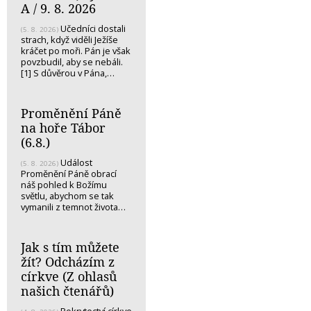
A / 9. 8. 2026
Učedníci dostali
(5. 8. 2026)
strach, když viděli Ježíše
kráčet po moři. Pán je však
povzbudil, aby se nebáli.
[1] S důvěrou v Pána,…
Proměnění Páně
na hoře Tábor
(6.8.)
Událost
(5. 8. 2026)
Proměnění Páně obrací
náš pohled k Božímu
světlu, abychom se tak
vymanili z temnot života…
Jak s tím můžete
žít? Odcházím z
církve (Z ohlasů
našich čtenářů)