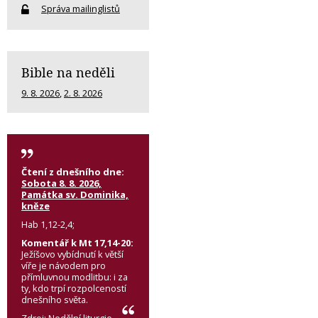
Správa mailinglistů
Bible na neděli
9. 8. 2026
,
2. 8. 2026
Čtení z dnešního dne:
Sobota 8. 8. 2026,
Památka sv. Dominika,
kněze
Hab 1,12-2,4;
Komentář k Mt 17,14-20:
Ježíšovo vybídnutí k větší
víře je návodem pro
přímluvnou modlitbu: i za
ty, kdo trpí rozpolceností
dnešního světa.
Zdroj:
Nedělní liturgie