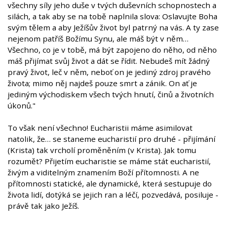
všechny síly jeho duše v tvých duševních schopnostech a
silách, a tak aby se na tobě naplnila slova: Oslavujte Boha
svým tělem a aby Ježíšův život byl patrný na vás. A ty zase
nejenom patříš Božímu Synu, ale máš být v něm…
Všechno, co je v tobě, má být zapojeno do něho, od něho
máš přijímat svůj život a dát se řídit. Nebudeš mít žádný
pravý život, leč v něm, neboť on je jediný zdroj pravého
života; mimo něj najdeš pouze smrt a zánik. On ať je
jediným východiskem všech tvých hnutí, činů a životních
úkonů."
To však není všechno! Eucharistii máme asimilovat
natolik, že… se staneme eucharistií pro druhé - přijímání
(Krista) tak vrcholí proměněním (v Krista). Jak tomu
rozumět? Přijetím eucharistie se máme stát eucharistií,
živým a viditelným znamením Boží přítomnosti. A ne
přítomnosti statické, ale dynamické, která sestupuje do
života lidí, dotýká se jejich ran a léčí, pozvedává, posiluje -
právě tak jako Ježíš.