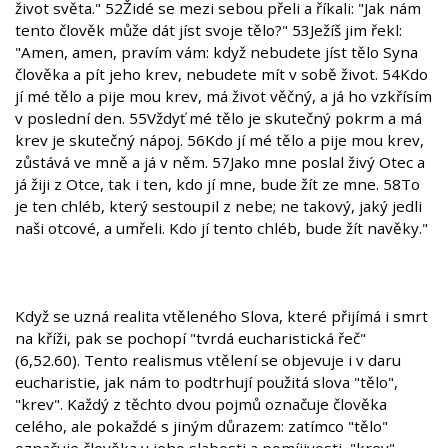
život světa." 52Židé se mezi sebou přeli a říkali: "Jak nám
tento člověk může dát jíst svoje tělo?" 53Ježíš jim řekl:
"Amen, amen, pravím vám: když nebudete jíst tělo Syna
člověka a pít jeho krev, nebudete mít v sobě život. 54Kdo
jí mé tělo a pije mou krev, má život věčný, a já ho vzkřísím
v poslední den. 55Vždyť mé tělo je skutečný pokrm a má
krev je skutečný nápoj. 56Kdo jí mé tělo a pije mou krev,
zůstává ve mně a já v něm. 57Jako mne poslal živý Otec a
já žiji z Otce, tak i ten, kdo jí mne, bude žít ze mne. 58To
je ten chléb, který sestoupil z nebe; ne takový, jaký jedli
naši otcové, a umřeli. Kdo jí tento chléb, bude žít navěky."
Když se uzná realita vtěleného Slova, které přijímá i smrt
na kříži, pak se pochopí "tvrdá eucharistická řeč"
(6,52.60). Tento realismus vtělení se objevuje i v daru
eucharistie, jak nám to podtrhují použitá slova "tělo",
"krev". Každý z těchto dvou pojmů označuje člověka
celého, ale pokaždé s jiným důrazem: zatímco "tělo"