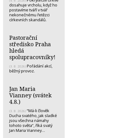
Pokrytectví církve
(4. 8. 2026)
dosahuje vrcholu, když ho
postavíme tváří v tvář
nekonečnému řetězci
církevních skandálů.
Pastorační
středisko Praha
hledá
spolupracovníky!
Pořádání akcí,
(3. 8. 2026)
běžný provoz.
Jan Maria
Vianney (svátek
4.8.)
“Má-li člověk
(3. 8. 2026)
Ducha svatého, jak sladké
jsou všechna námahy
tohoto světa“, říká svatý
Jan Maria Vianney…