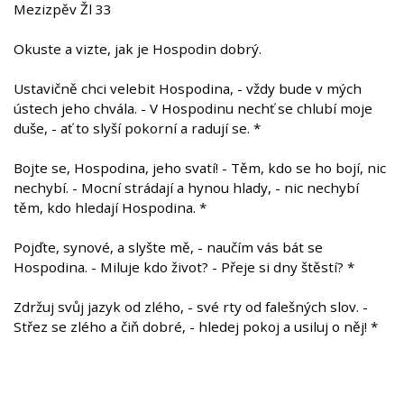
Mezizpěv Žl 33
Okuste a vizte, jak je Hospodin dobrý.
Ustavičně chci velebit Hospodina, - vždy bude v mých
ústech jeho chvála. - V Hospodinu nechť se chlubí moje
duše, - ať to slyší pokorní a radují se. *
Bojte se, Hospodina, jeho svatí! - Těm, kdo se ho bojí, nic
nechybí. - Mocní strádají a hynou hlady, - nic nechybí
těm, kdo hledají Hospodina. *
Pojďte, synové, a slyšte mě, - naučím vás bát se
Hospodina. - Miluje kdo život? - Přeje si dny štěstí? *
Zdržuj svůj jazyk od zlého, - své rty od falešných slov. -
Střez se zlého a čiň dobré, - hledej pokoj a usiluj o něj! *