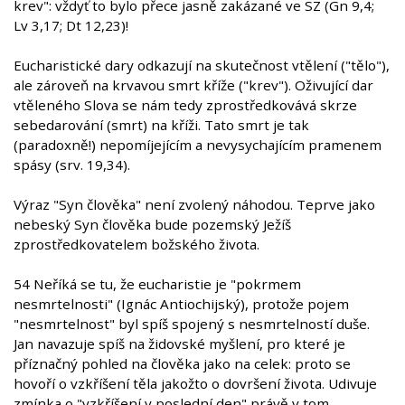
krev": vždyť to bylo přece jasně zakázané ve SZ (Gn 9,4;
Lv 3,17; Dt 12,23)!
Eucharistické dary odkazují na skutečnost vtělení ("tělo"),
ale zároveň na krvavou smrt kříže ("krev"). Oživující dar
vtěleného Slova se nám tedy zprostředkovává skrze
sebedarování (smrt) na kříži. Tato smrt je tak
(paradoxně!) nepomíjejícím a nevysychajícím pramenem
spásy (srv. 19,34).
Výraz "Syn člověka" není zvolený náhodou. Teprve jako
nebeský Syn člověka bude pozemský Ježíš
zprostředkovatelem božského života.
54 Neříká se tu, že eucharistie je "pokrmem
nesmrtelnosti" (Ignác Antiochijský), protože pojem
"nesmrtelnost" byl spíš spojený s nesmrtelností duše.
Jan navazuje spíš na židovské myšlení, pro které je
příznačný pohled na člověka jako na celek: proto se
hovoří o vzkříšení těla jakožto o dovršení života. Udivuje
zmínka o "vzkříšení v poslední den" právě v tom