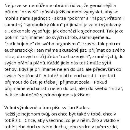
Nejprve se nemůžeme ubránit údivu, že geniálnější a
přitom "prostší" způsob Ježíš nemohl vymyslet, aby se
mohl s námi sjednotit - skrze "pokrm" a "nápoj". Přitom i
samotný "symbolický úkon" přijímání je velmi výmluvný
a… dokonale vyjadřuje, jak dochází k sjednocení. Tak jako
pokrm "přijímáme" do svých útrob, asimilujeme a…
"začleňujeme" do svého organismu", zrovna tak pokrm
eucharistický: i ten máme skutečně jíst, přijímat do svého
nitra, do svých citů (třeba "rozhozených", zraněných), do
svých přání a plánů. Každé jídlo nás totiž může sytit
tehdy, když je přijímáme nejen do úst, ale především do
svých "vnitřností". A totéž platí o eucharistii - nestačí
přijmout do úst, je třeba ji přijmout zcela… Pokud
přijímáme eucharistii nejen do úst, ale i do svého "nitra",
pak se skutečně sjednocujeme s Ježíšem.
Velmi výmluvně o tom píše sv. Jan Eudes:
"Ježíš je nejenom tvůj, on chce být také v tobě, chce v
tobě žít… Chce, aby všechno, co je v něm, žilo a vládlo v
tobě: jeho duch v tvém duchu, jeho srdce v tvém srdci,