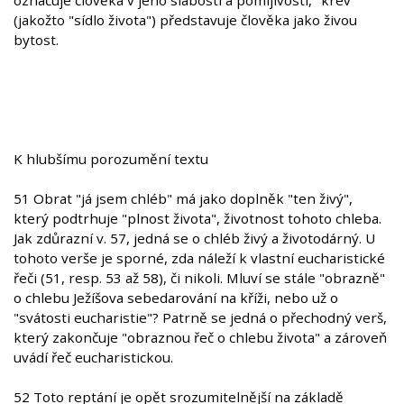
označuje člověka v jeho slabosti a pomíjivosti, "krev"
(jakožto "sídlo života") představuje člověka jako živou
bytost.
K hlubšímu porozumění textu
51 Obrat "já jsem chléb" má jako doplněk "ten živý",
který podtrhuje "plnost života", životnost tohoto chleba.
Jak zdůrazní v. 57, jedná se o chléb živý a životodárný. U
tohoto verše je sporné, zda náleží k vlastní eucharistické
řeči (51, resp. 53 až 58), či nikoli. Mluví se stále "obrazně"
o chlebu Ježíšova sebedarování na kříži, nebo už o
"svátosti eucharistie"? Patrně se jedná o přechodný verš,
který zakončuje "obraznou řeč o chlebu života" a zároveň
uvádí řeč eucharistickou.
52 Toto reptání je opět srozumitelnější na základě