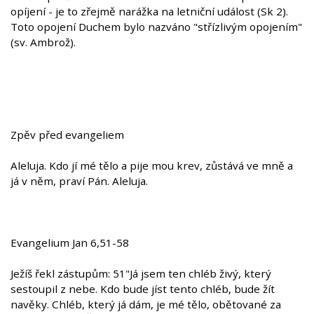
opíjení - je to zřejmě narážka na letniční událost (Sk 2).
Toto opojení Duchem bylo nazváno "střízlivým opojením"
(sv. Ambrož).
Zpěv před evangeliem
Aleluja. Kdo jí mé tělo a pije mou krev, zůstává ve mně a
já v něm, praví Pán. Aleluja.
Evangelium Jan 6,51-58
Ježíš řekl zástupům: 51"Já jsem ten chléb živý, který
sestoupil z nebe. Kdo bude jíst tento chléb, bude žít
navěky. Chléb, který já dám, je mé tělo, obětované za