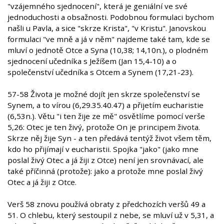
"vzájemného sjednocení", která je geniální ve své
jednoduchosti a obsažnosti. Podobnou formulaci bychom
našli u Pavla, a sice "skrze Krista", "v Kristu". Janovskou
formulaci "ve mně a já v něm" najdeme také tam, kde se
mluví o jednotě Otce a Syna (10,38; 14,10n.), o plodném
sjednocení učedníka s Ježíšem (Jan 15,4-10) a o
společenství učedníka s Otcem a Synem (17,21-23).
57-58 Života je možné dojít jen skrze společenství se
Synem, a to vírou (6,29.35.40.47) a přijetím eucharistie
(6,53n.). Větu "i ten žije ze mě" osvětlíme pomocí verše
5,26: Otec je ten živý, protože On je principem života.
Skrze něj žije Syn - a ten předává tentýž život všem těm,
kdo ho přijímají v eucharistii. Spojka "jako" (jako mne
poslal živý Otec a já žiji z Otce) není jen srovnávací, ale
také příčinná (protože): jako a protože mne poslal živý
Otec a já žiji z Otce.
Verš 58 znovu používá obraty z předchozích veršů 49 a
51. O chlebu, který sestoupil z nebe, se mluví už v 5,31, a