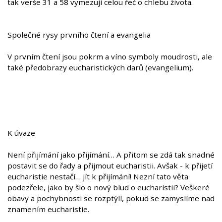
tak verše 31 a 58 vymezují celou řeč o chlebu života.
Společné rysy prvního čtení a evangelia
V prvním čtení jsou pokrm a víno symboly moudrosti, ale
také předobrazy eucharistických darů (evangelium).
K úvaze
Není přijímání jako přijímání… A přitom se zdá tak snadné
postavit se do řady a přijmout eucharistii. Avšak - k přijetí
eucharistie nestačí… jít k přijímání! Nezní tato věta
podezřele, jako by šlo o nový blud o eucharistii? Veškeré
obavy a pochybnosti se rozptýlí, pokud se zamyslíme nad
znamením eucharistie.