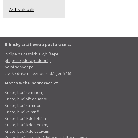
Archiv aktualit
Biblický citát webu pastorace.cz
„Stůjte na cestách a vyhlížejte,
ptejte se, která je dobrá,
po ní se vydejte
a vaše duše naleznou klid.“ (Jer 6,16)
Motto webu pastorace.cz
Kriste, buď se mnou,
Kriste, buď přede mnou,
Kriste, buď za mnou,
Kriste, buď ve mně.
Kriste, buď, kde lehám,
Kriste, buď, kde sedám,
Kriste, buď, kde vstávám.
Kriste, buď v srdci každého myslícího na mne,