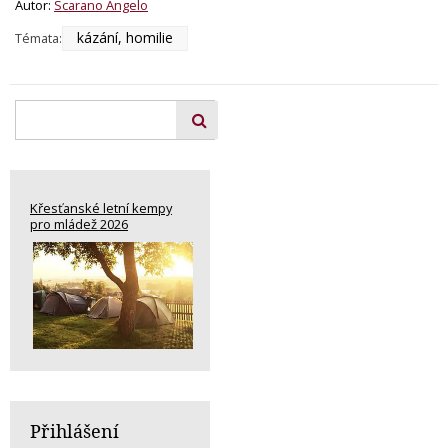
Autor:
Scarano Angelo
kázání, homilie
Témata:
Křesťanské letní kempy
pro mládež 2026
Přihlášení