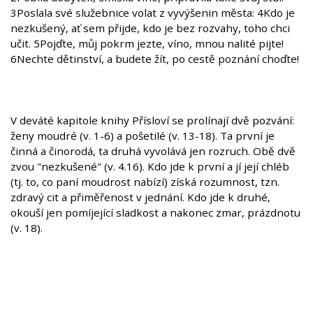
3Poslala své služebnice volat z vyvýšenin města: 4Kdo je
nezkušený, ať sem přijde, kdo je bez rozvahy, toho chci
učit. 5Pojďte, můj pokrm jezte, víno, mnou nalité pijte!
6Nechte dětinství, a budete žít, po cestě poznání choďte!
V deváté kapitole knihy Přísloví se prolínají dvě pozvání:
ženy moudré (v. 1-6) a pošetilé (v. 13-18). Ta první je
činná a činorodá, ta druhá vyvolává jen rozruch. Obě dvě
zvou "nezkušené" (v. 4.16). Kdo jde k první a jí její chléb
(tj. to, co paní moudrost nabízí) získá rozumnost, tzn.
zdravý cit a přiměřenost v jednání. Kdo jde k druhé,
okouší jen pomíjející sladkost a nakonec zmar, prázdnotu
(v. 18).