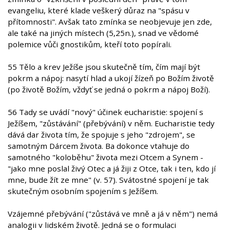
evangeliu, které klade veškerý důraz na "spásu v
přítomnosti". Avšak tato zmínka se neobjevuje jen zde,
ale také na jiných místech (5,25n.), snad ve vědomé
polemice vůči gnostikům, kteří toto popírali.
55 Tělo a krev Ježíše jsou skutečně tím, čím mají být
pokrm a nápoj: nasytí hlad a ukojí žízeň po Božím životě
(po životě Božím, vždyť se jedná o pokrm a nápoj Boží).
56 Tady se uvádí "nový" účinek eucharistie: spojení s
Ježíšem, "zůstávání" (přebývání) v něm. Eucharistie tedy
dává dar života tím, že spojuje s jeho "zdrojem", se
samotným Dárcem života. Ba dokonce vtahuje do
samotného "koloběhu" života mezi Otcem a Synem -
"jako mne poslal živý Otec a já žiji z Otce, tak i ten, kdo jí
mne, bude žít ze mne" (v. 57). Svátostné spojení je tak
skutečným osobním spojením s Ježíšem.
Vzájemné přebývání ("zůstává ve mně a já v něm") nemá
analogii v lidském životě. Jedná se o formulaci