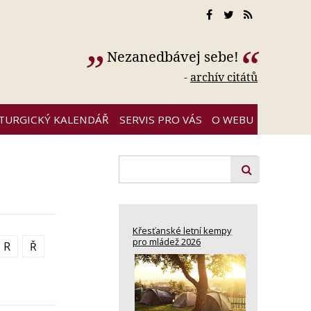
Nezanedbávej sebe!
-
archív citátů
ITURGICKÝ KALENDÁŘ
SERVIS PRO VÁS
O WEBU
Křesťanské letní kempy
pro mládež 2026
R
Ř