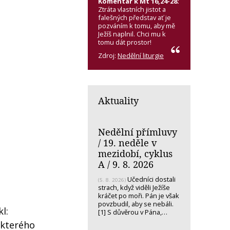
Komentář k Mt 16,24-28:
Ztráta vlastních jistot a
falešných představ ať je
pozváním k tomu, aby mě
Ježíš naplnil. Chci mu k
tomu dát prostor!
Zdroj:
Nedělní liturgie
Aktuality
Nedělní přímluvy
/ 19. neděle v
mezidobí, cyklus
A / 9. 8. 2026
Učedníci dostali
(5. 8. 2026)
strach, když viděli Ježíše
kráčet po moři. Pán je však
povzbudil, aby se nebáli.
l:
[1] S důvěrou v Pána,…
 kterého