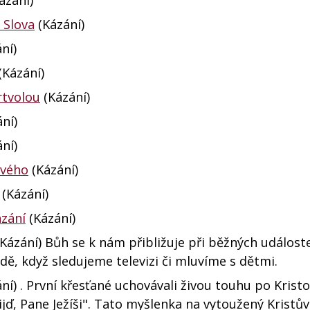
, Slova
(Kázání)
ní)
(Kázání)
rtvolou
(Kázání)
ní)
ní)
ového
(Kázání)
(Kázání)
ázání
(Kázání)
Kázání) Bůh se k nám přibližuje při běžných událost
dě, když sledujeme televizi či mluvíme s dětmi.
ní) . První křesťané uchovávali živou touhu po Krist
ijď, Pane Ježíši". Tato myšlenka na vytoužený Kristů