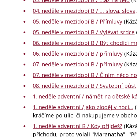
04. neděle v mezidobí B / … slova, slova
05. neděle v mezidobí B / Přímluvy
(Kázá
05. neděle v mezidobí B / Vylévat srdce
06. neděle v mezidobí B / Být chodící m
06. neděle v mezidobí B / přímluvy
(Kázá
07. neděle v mezidobí B / přímluvy
(Kázá
07. neděle v mezidobí B / Činím něco n
08. neděle v mezidobí B / Svatební půst
1. neděle adventní / námět na dětské k
1. neděle adventní /Jako zloděj v noci…
(
kráčíme po ulici či nakupujeme v obcho
1. neděle adventní B / Kdy přijdeš?
(Kázá
příchodu, proto volali "Maranatha", "Př