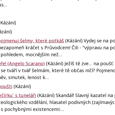
tus…
Kázání)
ázání)
 pojmenuj šelmy, které potkáš
(Kázání) Vydej se na po
nezapomeň kráčet s Průvodcem! Čili - "výpravu na p
ím pohledem, mocnějším než…
ěře! (Angelo Scarano)
(Kázání) Ježíš tě zve… na poušť
 se tváří v tvář šelmám, které tě občas ničí? Pojmen
něv, smutek, lenost k…
poušti
(Kázání)
ečírku´ s tuneláři
(Kázání) Skandál! Slavný kazatel na
 teologického vzdělání, hlasatel podivných (zajímavýc
ů s pochybnými existencemi:…