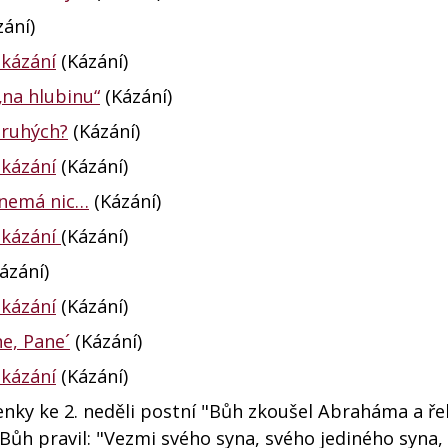
ání)
 kázání
(Kázání)
„na hlubinu“
(Kázání)
 druhých?
(Kázání)
 kázání
(Kázání)
 nemá nic…
(Kázání)
 kázání
(Kázání)
ázání)
 kázání
(Kázání)
ne, Pane´
(Kázání)
 kázání
(Kázání)
nky ke 2. neděli postní "Bůh zkoušel Abraháma a řek
ůh pravil: "Vezmi svého syna, svého jediného syna,