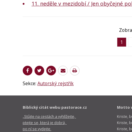
11. neděle v mezidobí / Jen obyčejné po
Zobra
1
Sekce:
Autorský rejstřík
Biblický citát webu pastorace.cz
Motto 
„Stůjte na cestách a vyhlížejte,
Kriste, 
ptejte se, která je dobrá,
Kriste,
po ní se vydejte
Kriste, 