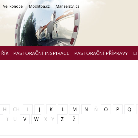
Velikonoce
Modlitba.cz
Manzelstvi.cz
TŘÍK
PASTORAČNÍ INSPIRACE
PASTORAČNÍ PŘÍPRAVY
L
H
CH
I
J
K
L
M
N
Ň
O
P
Q
Ť
U
V
W
X
Y
Z
Ž