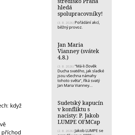
středisko Praha
hledá
spolupracovníky!
Pořádání akcí,
(3. 8. 2026)
běžný provoz.
Jan Maria
Vianney (svátek
4.8.)
“Má-li člověk
(3. 8. 2026)
Ducha svatého, jak sladké
jsou všechna námahy
tohoto světa“, říká svatý
Jan Maria Vianney…
Sudetský kapucín
ech: když
v konfliktu s
nacisty: P. Jakob
LUMPE OFMCap
ově
Jakob LUMPE se
v příchod
(2. 8. 2026)