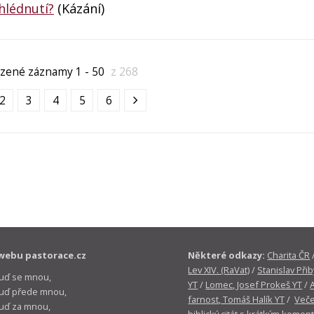
hlédnutí?
(Kázání)
zené záznamy 1 - 50
z 268
2
3
4
5
6
webu pastorace.cz
Některé odkazy:
Charita ČR
Lev XIV. (RaVat)
/
Stanislav Přib
buď se mnou,
YT
/
Lomec, Josef Prokeš YT
/
 buď přede mnou,
farnost, Tomáš Halík YT
/
Veče
buď za mnou,