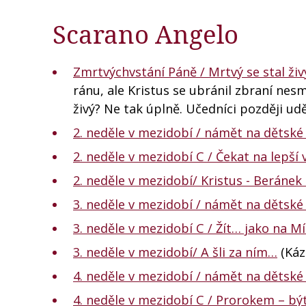
Scarano Angelo
Zmrtvýchvstání Páně / Mrtvý se stal ži
ránu, ale Kristus se ubránil zbraní nesm
živý? Ne tak úplně. Učedníci později udě
2. neděle v mezidobí / námět na dětské
2. neděle v mezidobí C / Čekat na lepší 
2. neděle v mezidobí/ Kristus - Beránek
3. neděle v mezidobí / námět na dětské
3. neděle v mezidobí C / Žít… jako na M
3. neděle v mezidobí/ A šli za ním…
(Káz
4. neděle v mezidobí / námět na dětské
4. neděle v mezidobí C / Prorokem – být