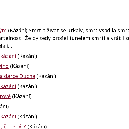
vým
(Kázání) Smrt a život se utkaly, smrt vsadila smr
rtelnosti. Že by tedy prošel tunelem smrti a vrátil 
lali…
 kázání
(Kázání)
víno
(Kázání)
 a dárce Ducha
(Kázání)
 kázání
(Kázání)
írově
(Kázání)
ání)
 kázání
(Kázání)
, či nebýt?
(Kázání)