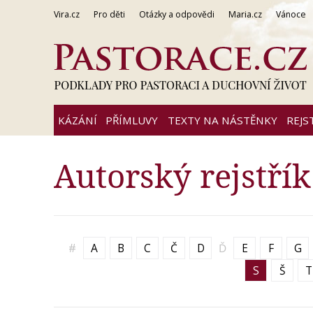
Vira.cz
Pro děti
Otázky a odpovědi
Maria.cz
Vánoce
KÁZÁNÍ
PŘÍMLUVY
TEXTY NA NÁSTĚNKY
REJS
Autorský rejstřík
#
A
B
C
Č
D
Ď
E
F
G
S
Š
T