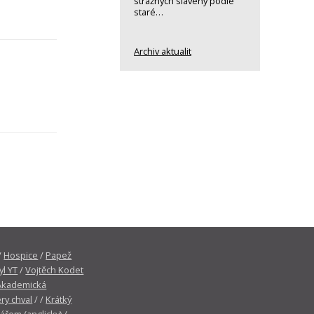
strážných slavený podle
staré…
Archiv aktualit
/
Hospice
/
Papež
yl YT
/
Vojtěch Kodet
Akademická
ry chval
/ /
Krátký