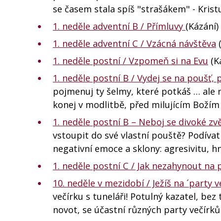
se časem stala spíš "strašákem" - Kris
1. neděle adventní B / Přímluvy
(Kázání)
1. neděle adventní C / Vzácná návštěva
(
1. neděle postní / Vzpomeň si na Evu
(K
1. neděle postní B / Vydej se na poušť,
pojmenuj ty šelmy, které potkáš … ale 
konej v modlitbě, před milujícím Bož
1. neděle postní B – Neboj se divoké zv
vstoupit do své vlastní pouště? Podívat
negativní emoce a sklony: agresivitu, h
1. neděle postní C / Jak nezahynout na 
10. neděle v mezidobí / Ježíš na ´party v
večírku s tuneláři! Potulný kazatel, bez
novot, se účastní různých party večírk