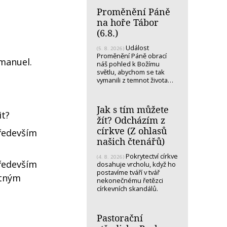
Proměnění Páně
na hoře Tábor
(6.8.)
Událost
(5. 8. 2026)
Proměnění Páně obrací
Emanuel.
náš pohled k Božímu
světlu, abychom se tak
vymanili z temnot života…
Jak s tím můžete
it?
žít? Odcházím z
církve (Z ohlasů
především
našich čtenářů)
Pokrytectví církve
(4. 8. 2026)
ředevším
dosahuje vrcholu, když ho
postavíme tváří v tvář
stným
nekonečnému řetězci
církevních skandálů.
Pastorační