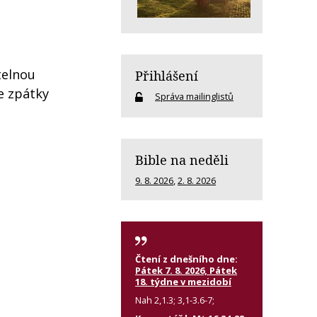
telnou
Přihlášení
se zpátky
Správa mailinglistů
Bible na neděli
9. 8. 2026
,
2. 8. 2026
Čtení z dnešního dne:
Pátek 7. 8. 2026, Pátek
18. týdne v mezidobí
Nah 2,1.3; 3,1-3.6-7;