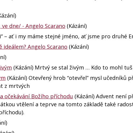
ázání)
í, ve dne/ - Angelo Scarano
(Kázání)
i“ – ať i my máme stejné jméno, ať jsme pro druhé 
ně ideálem? Angelo Scarano
(Kázání)
ní)
živým
(Kázání) Mrtvý se stal živým … Kdo to mohl tuš
vým
(Kázání) Otevřený hrob “otevřel” mysl učedníků 
át z mrtvých
 a očekávání Božího příchodu
(Kázání) Advent není p
átkou vtělení a teprve na tomto základě také rado
příchodu).
ní)
ázání)