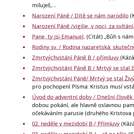
miluješ,…
Narození Páně / Dítě se nám narodilo
(K
Narození Páně /vigilie, v noci, za svítán
Pane, ty jsi Emanuel,
(Citát) „Bůh s nám
Rodiny sv. / Rodina nazaretská: skuteč
Zmrtvýchvstání Páně B / přímluvy
(Kázá
Zmrtvýchvstání Páně B / Mrtvý se stal 
Zmrtvýchvstání Páně/ Mrtvý se stal Ži
pro pochopení Písma: Kristus musí vst
Úvod do adventní doby / Dnešní člověk
dobou pokání, ale hlavně oslavnou pam
očekáváním parusie (druhého Kristova 
02. neděle v mezidobí B / Přímluvy
(Kázá
03. neděle v mezidobí B / …až na tělo
(K