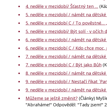
4. neděle v mezidobí/ Šťastný ten …
(Káz
5. neděle v mezidobí / námět na dětské
5. neděle v mezidobí C / To pověstné… 
5. neděle v mezidobí/ Být solí - v očích
6. neděle v mezidobí / námět na dětské
6. neděle v mezidobí C / Kdo chce moc,
7. neděle v mezidobí / námět na dětské
7. neděle v mezidobí C / Být jako Bůh
(K
8. neděle v mezidobí / námět na dětské
9. neděle v mezidobí / Nestačí říkat ´Pa
9. neděle v mezidobí / námět na dětské
Můžeme se ještě změnit?
(Články) Myšle
"Abraháme!" Odpověděl: "Tady jsem!" 2B