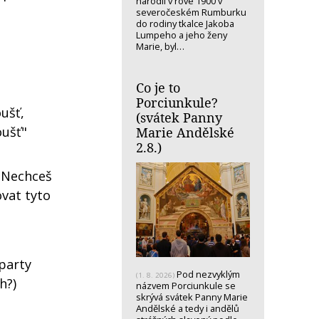
narodil v rove 1900 v
severočeském Rumburku
do rodiny tkalce Jakoba
Lumpeho a jeho ženy
Marie, byl…
Co je to
Porciunkule?
ušť,
(svátek Panny
oušť"
Marie Andělské
2.8.)
. Nechceš
ovat tyto
 party
Pod nezvyklým
(1. 8. 2026)
h?)
názvem Porciunkule se
skrývá svátek Panny Marie
Andělské a tedy i andělů