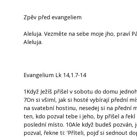
Zpěv před evangeliem
Aleluja. Vezměte na sebe moje jho, praví P
Aleluja.
Evangelium Lk 14,1.7-14
1Když Ježíš přišel v sobotu do domu jednoho
7On si všiml, jak si hosté vybírají přední 
na svatební hostinu, nesedej si na přední 
ten, kdo pozval tebe i jeho, by přišel a ře
poslední místo. 10Ale když budeš pozván, jd
pozval, řekne ti: 'Příteli, pojď si sednout d