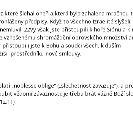
, z které šlehal oheň a která byla zahalena mračnou
ohlášeny předpisy. Když to všechno Izraelité slyšeli,
 nemluvil. 22Vy však jste přistoupili k hoře Siónu a k
ke vznešenému shromáždění obrovského množství an
; přistoupili jste k Bohu a soudci všech, k duším
Ježíši, prostředníku nové smlouvy.
platí „noblesse oblige“ („šlechetnost zavazuje“), a pr
ubit vědomí závaznosti: je třeba brát vážně Boží sl
12,11).