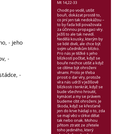
Mt 14,22-33
Chodit po vodě, utišit
bouři, dokázat prostě to,
co jiní jen tak nedokážou –
to by řada lidí považovala
za účinnou propagaci víry.
Ježíš to ale tak nevidí.
Nedělá kousky, kterým by
no, - jeho
se lidé divili, ale chce být
svým učedníkům blízko.
Pro nás je těžké s jeho
v, -
blízkostí počítat, když se
bouře nechce utišit a když
se cítíme být ohroženi
vlnami. Proto je třeba
stádce, -
prosit o dar víry, protože
víra nás udrží v Ježíšově
blízkosti i tenkrát, když se
bude všechno hroutit,
kymácet a my se právem
budeme cítit ohroženi. Je
škoda, když se křesťané
jen do krve hádají o to, zda
se mají věci v církvi dělat
tak nebo onak. Mohou
přitom ztratit ze zřetele
toho jediného, který