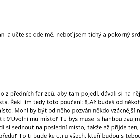
án, a učte se ode mě, neboť jsem tichý a pokorný sr
 z předních farizeů, aby tam pojedl, dávali si na ně
místa. Řekl jim tedy toto poučení: 8„Až budeš od něk
místo. Mohl by být od něho pozván někdo vzácnější n
kl ti: 9'Uvolni mu místo!' Tu bys musel s hanbou zauj
i si sednout na poslední místo, takže až přijde ten,
opředu!' To ti bude ke cti u všech, kteří budou s tebo