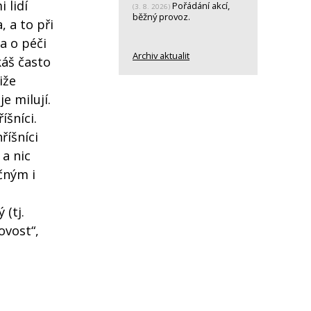
 lidí
Pořádání akcí,
(3. 8. 2026)
běžný provoz.
 a to při
a o péči
Archiv aktualit
káš často
iže
je milují.
íšníci.
říšníci
 a nic
čným i
 (tj.
ovost“,