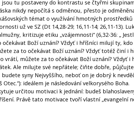
t jsou tu postaveny do kontrastu se čtyřmi skupinami
áska nikdy nepočítá s odměnou, přesto je odměněna,
lukášovských témat o využívání hmotných prostředků 
nosti už ve SZ (Dt 14,28-29; 16,11-14; 26,11-13). Lu
lmužny, kritizuje etiku „vzájemnosti“ (6,32-36: „ Jestl
 očekávat Boží uznání? Vždyť i hříšníci milují ty, kdo 
ete za to očekávat Boží uznání? Vždyť totéž činí i hř
to vrátí, můžete za to očekávat Boží uznání? Vždyť i h
tek. Ale milujte své nepřátele; čiňte dobře, půjčujte
 budete syny Nejvyššího, neboť on je dobrý k nevdě
š Otec.“): ideálem je následování velkorysého Boha.
kytuje určitou motivaci k jednání: budeš blahoslavený
šení. Právě tato motivace tvoří vlastní „evangelní n