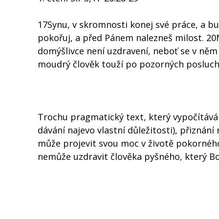
17Synu, v skromnosti konej své práce, a bud
pokořuj, a před Pánem nalezneš milost. 20N
domýšlivce není uzdravení, neboť se v něm
moudrý člověk touží po pozorných posluch
Trochu pragmatický text, který vypočítává
dávání najevo vlastní důležitosti), přizná
může projevit svou moc v životě pokorného (
nemůže uzdravit člověka pyšného, který Boh