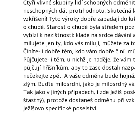
Čtyři vlivné skupiny lidí schopných odměni
neschopných dát protihodnotu. Skutečná l
vzkříšení! Tyto výroky dobře zapadají do 
o chudé. Starost o chudé byla středem pozor
vybízí k nezištnosti: klade na srdce dávání a
milujete jen ty, kdo vás milují, můžete za to
Činíte-li dobře těm, kdo vám dobře činí, můž
Půjčujete-li těm, u nichž je naděje, že vám 
půjčují hříšníkům, aby to zase dostali nazpá
nečekejte zpět. A vaše odměna bude hojná:
zlým. Buďte milosrdní, jako je milosrdný vá
Tak jako v jiných případech, i zde Ježíš pos
šťastný), protože dostaneš odměnu při vzkří
Ježíšovo specifické poselství.