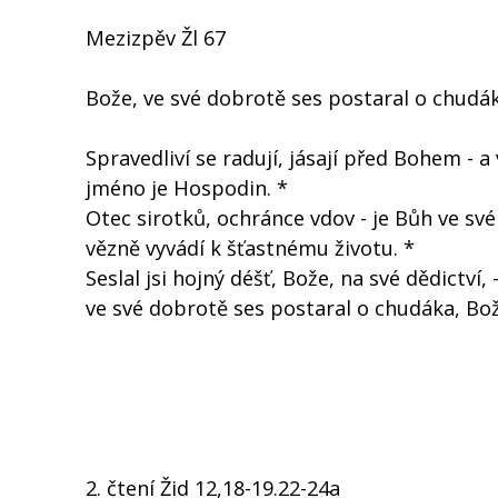
Mezizpěv Žl 67
Bože, ve své dobrotě ses postaral o chudák
Spravedliví se radují, jásají před Bohem - a 
jméno je Hospodin. *
Otec sirotků, ochránce vdov - je Bůh ve s
vězně vyvádí k šťastnému životu. *
Seslal jsi hojný déšť, Bože, na své dědictví, 
ve své dobrotě ses postaral o chudáka, Bož
2. čtení Žid 12,18-19.22-24a