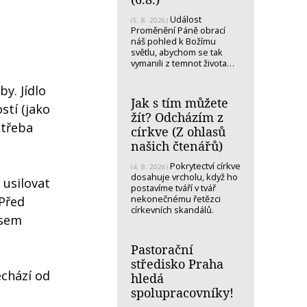
Událost
(5. 8. 2026)
Proměnění Páně obrací
náš pohled k Božímu
světlu, abychom se tak
vymanili z temnot života…
y. Jídlo
Jak s tím můžete
stí (jako
žít? Odcházím z
 třeba
církve (Z ohlasů
našich čtenářů)
Pokrytectví církve
(4. 8. 2026)
dosahuje vrcholu, když ho
 usilovat
postavíme tváří v tvář
nekonečnému řetězci
„Před
církevních skandálů.
 sem
Pastorační
středisko Praha
echází od
hledá
spolupracovníky!