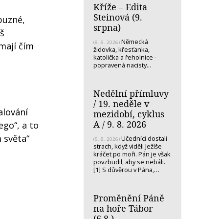
Kříže – Edita
Steinová (9.
íbuzné,
srpna)
íš
Německá
(8. 8. 2026)
mají čím
židovka, křesťanka,
katolička a řeholnice -
popravená nacisty...
Nedělní přímluvy
/ 19. neděle v
alování
mezidobí, cyklus
A / 9. 8. 2026
ego“, a to
m světa“
Učedníci dostali
(5. 8. 2026)
strach, když viděli Ježíše
kráčet po moři. Pán je však
povzbudil, aby se nebáli.
[1] S důvěrou v Pána,…
Proměnění Páně
na hoře Tábor
(6.8.)