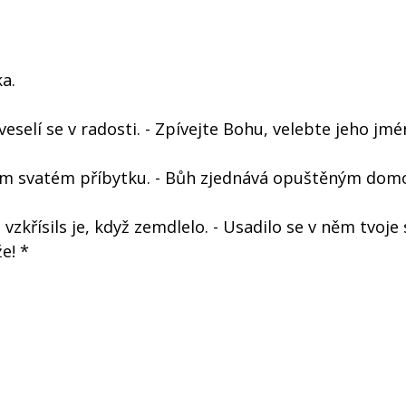
a.
veselí se v radosti. - Zpívejte Bohu, velebte jeho jmé
vém svatém příbytku. - Bůh zjednává opuštěným domo
- vzkřísils je, když zemdlelo. - Usadilo se v něm tvoje 
e! *