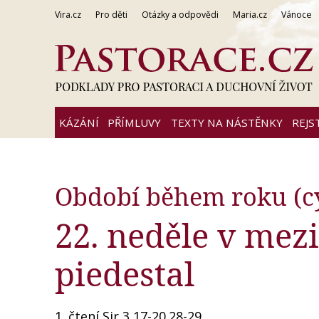
Vira.cz
Pro děti
Otázky a odpovědi
Maria.cz
Vánoce
KÁZÁNÍ
PŘÍMLUVY
TEXTY NA NÁSTĚNKY
REJS
Období během roku (cy
22. neděle v mezi
piedestal
1. čtení Sir 3,17-20.28-29