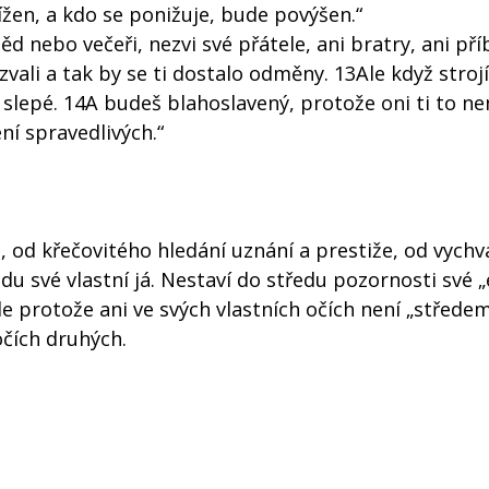
žen, a kdo se ponižuje, bude povýšen.“
ěd nebo večeři, nezvi své přátele, ani bratry, ani př
ali a tak by se ti dostalo odměny. 13Ale když stroj
slepé. 14A budeš blahoslavený, protože oni ti to ne
ní spravedlivých.“
, od křečovitého hledání uznání a prestiže, od vychv
u své vlastní já. Nestaví do středu pozornosti své „
ale protože ani ve svých vlastních očích není „střede
očích druhých.