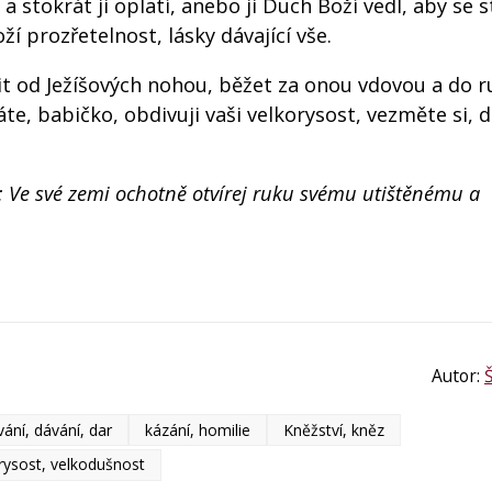
 stokrát ji oplatí, anebo ji Duch Boží vedl, aby se s
í prozřetelnost, lásky dávající vše.
t od Ježíšových nohou, běžet za onou vdovou a do ru
e, babičko, obdivuji vaši velkorysost, vezměte si, 
i: Ve své zemi ochotně otvírej ruku svému utištěnému a
Autor:
ání, dávání, dar
kázání, homilie
Kněžství, kněz
rysost, velkodušnost