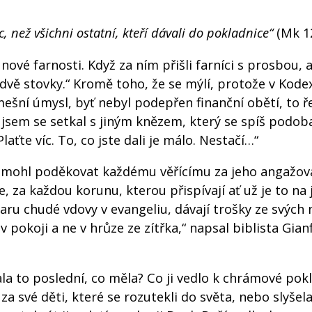
 než všichni ostatní, kteří dávali do pokladnice“
(Mk 12
ové farnosti. Když za ním přišli farníci s prosbou, a
a dvě stovky.“ Kromě toho, že se mýlí, protože v Kode
šní úmysl, byť nebyl podepřen finanční obětí, to ře
ké jsem se setkal s jiným knězem, který se spíš podob
ťte víc. To, co jste dali je málo. Nestačí…“
h mohl poděkovat každému věřícímu za jeho angažov
, za každou korunu, kterou přispívají ať už je to na 
 daru chudé vdovy v evangeliu, dávají trošky ze svých
 pokoji a ne v hrůze ze zítřka,“ napsal biblista Gia
la to poslední, co měla? Co ji vedlo k chrámové pokl
 své děti, které se rozutekli do světa, nebo slyšela