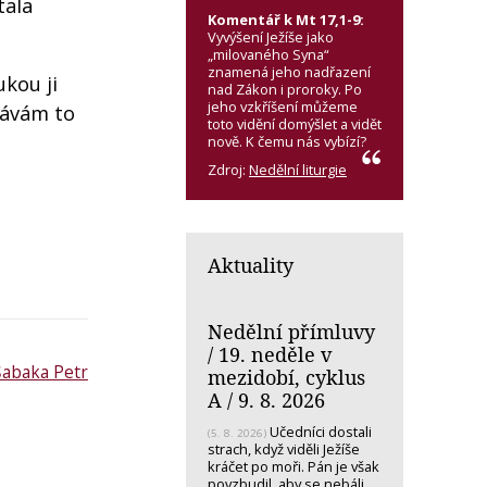
tala
Komentář k Mt 17,1-9:
Vyvýšení Ježíše jako
„milovaného Syna“
znamená jeho nadřazení
kou ji
nad Zákon i proroky. Po
jeho vzkříšení můžeme
dávám to
toto vidění domýšlet a vidět
nově. K čemu nás vybízí?
Zdroj:
Nedělní liturgie
Aktuality
Nedělní přímluvy
/ 19. neděle v
Šabaka Petr
mezidobí, cyklus
A / 9. 8. 2026
Učedníci dostali
(5. 8. 2026)
strach, když viděli Ježíše
kráčet po moři. Pán je však
povzbudil, aby se nebáli.