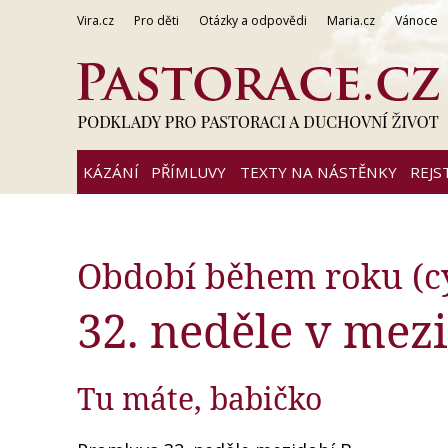
Vira.cz
Pro děti
Otázky a odpovědi
Maria.cz
Vánoce
KÁZÁNÍ
PŘÍMLUVY
TEXTY NA NÁSTĚNKY
REJS
Období během roku (cy
32. neděle v mezi
Tu máte, babičko