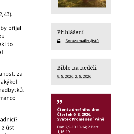
,43).
by přijal
Přihlášení
xu
Správa mailinglistů
kl to
al
Bible na neděli
anost, za
9. 8. 2026
,
2. 8. 2026
jakýkoli
 nadbytků.
nfranco
Čtení z dnešního dne:
Čtvrtek 6. 8. 2026,
adnici?
Svátek Proměnění Páně
 z úst
Dan 7,9-10.13-14; 2 Petr
1,16-19