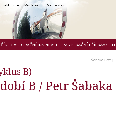
Velikonoce
Modlitba.cz
Manzelstvi.cz
TŘÍK
PASTORAČNÍ INSPIRACE
PASTORAČNÍ PŘÍPRAVY
L
Šabaka Petr
| 
klus B)
dobí B / Petr Šabaka