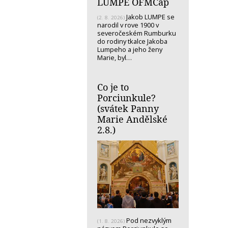
LUMPE OFMCap
Jakob LUMPE se
(2. 8. 2026)
narodil v rove 1900 v
severočeském Rumburku
do rodiny tkalce Jakoba
Lumpeho a jeho ženy
Marie, byl…
Co je to
Porciunkule?
(svátek Panny
Marie Andělské
2.8.)
Pod nezvyklým
(1. 8. 2026)