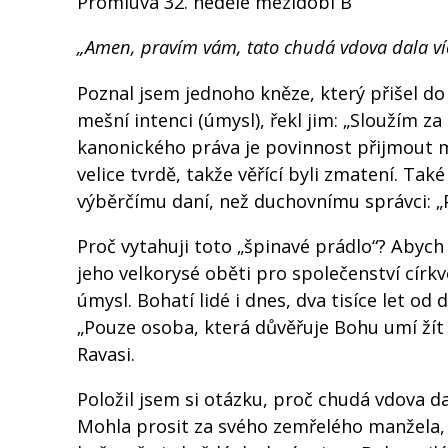
Promluva 32. neděle mezidobí B
„Amen, pravím vám, tato chudá vdova dala víc,
Poznal jsem jednoho kněze, který přišel do n
mešní intenci (úmysl), řekl jim: „Sloužím z
kanonického práva je povinnost přijmout me
velice tvrdě, takže věřící byli zmatení. Ta
výběrčímu daní, než duchovnímu správci: „Pla
Proč vytahuji toto „špinavé prádlo“? Abyc
jeho velkorysé oběti pro společenství církve
úmysl. Bohatí lidé i dnes, dva tisíce let od
„Pouze osoba, která důvěřuje Bohu umí žít v
Ravasi.
Položil jsem si otázku, proč chudá vdova da
Mohla prosit za svého zemřelého manžela, za