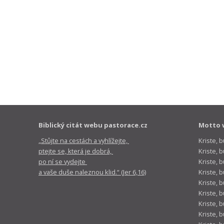
Biblický citát webu pastorace.cz
Motto 
„Stůjte na cestách a vyhlížejte,
Kriste, 
ptejte se, která je dobrá,
Kriste,
po ní se vydejte
Kriste, 
a vaše duše naleznou klid.“ (Jer 6,16)
Kriste, 
Kriste, 
Kriste, 
Kriste, 
Kriste, 