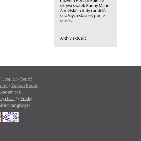
názvem Porciunkule se
skrývá svátek Panny Marie
Andělské a tedy i andělů
strážných slavený podle
staré…
Archiv aktualit
/
Hospice
/
Papež
yl YT
/
Vojtěch Kodet
Akademická
ry chval
/ /
Krátký
tářem (anglicky)
/