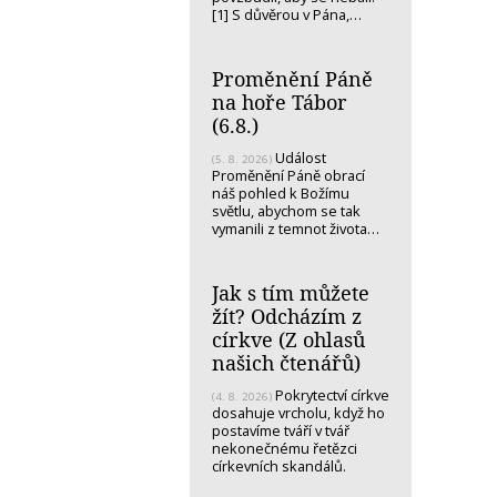
[1] S důvěrou v Pána,…
Proměnění Páně
na hoře Tábor
(6.8.)
Událost
(5. 8. 2026)
Proměnění Páně obrací
náš pohled k Božímu
světlu, abychom se tak
vymanili z temnot života…
Jak s tím můžete
žít? Odcházím z
církve (Z ohlasů
našich čtenářů)
Pokrytectví církve
(4. 8. 2026)
dosahuje vrcholu, když ho
postavíme tváří v tvář
nekonečnému řetězci
církevních skandálů.