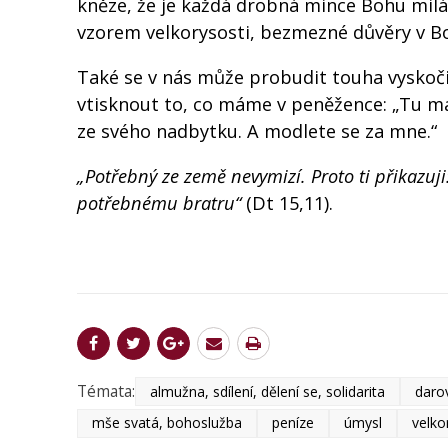
kněze, že je každá drobná mince Bohu milá a
vzorem velkorysosti, bezmezné důvěry v Bož
Také se v nás může probudit touha vyskoči
vtisknout to, co máme v peněžence: „Tu mát
ze svého nadbytku. A modlete se za mne.“
„Potřebný ze země nevymizí. Proto ti přikazuj
potřebnému bratru“
(Dt 15,11).
Témata:
almužna, sdílení, dělení se, solidarita
darov
mše svatá, bohoslužba
peníze
úmysl
velko