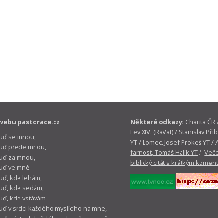
webu pastorace.cz
Některé odkazy:
Charita ČR
Lev XIV. (RaVat)
/
Stanislav Přib
buď se mnou,
YT
/
Lomec, Josef Prokeš YT
/
 buď přede mnou,
farnost, Tomáš Halík YT
/
Veče
buď za mnou,
biblický citát s krátkým komen
buď ve mně.
buď, kde lehám,
buď, kde sedám,
buď, kde vstávám.
buď v srdci každého myslícího na mne,