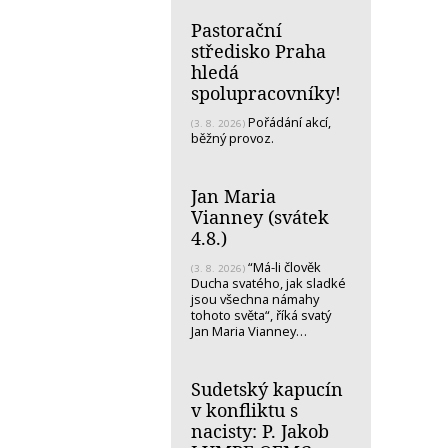
Pastorační
středisko Praha
hledá
spolupracovníky!
Pořádání akcí,
(3. 8. 2026)
běžný provoz.
Jan Maria
Vianney (svátek
4.8.)
“Má-li člověk
(3. 8. 2026)
Ducha svatého, jak sladké
jsou všechna námahy
tohoto světa“, říká svatý
Jan Maria Vianney…
Sudetský kapucín
v konfliktu s
nacisty: P. Jakob