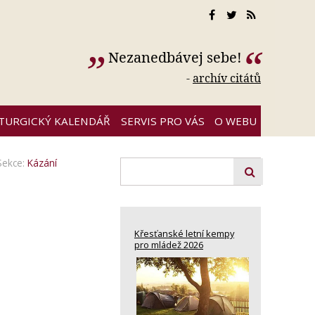
Nezanedbávej sebe!
-
archív citátů
ITURGICKÝ KALENDÁŘ
SERVIS PRO VÁS
O WEBU
Sekce:
Kázání
Křesťanské letní kempy
pro mládež 2026