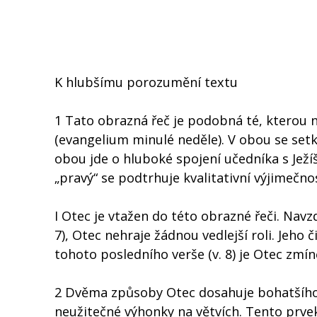
K hlubšímu porozumění textu
1 Tato obrazná řeč je podobná té, kterou 
(evangelium minulé neděle). V obou se setk
obou jde o hluboké spojení učedníka s Jež
„pravý“ se podtrhuje kvalitativní výjimečno
I Otec je vtažen do této obrazné řeči. Navzd
7), Otec nehraje žádnou vedlejší roli. Jeho č
tohoto posledního verše (v. 8) je Otec zmí
2 Dvěma způsoby Otec dosahuje bohatšího 
neužitečné výhonky na větvích. Tento prve