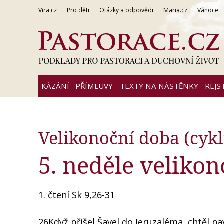
Vira.cz
Pro děti
Otázky a odpovědi
Maria.cz
Vánoce
KÁZÁNÍ
PŘÍMLUVY
TEXTY NA NÁSTĚNKY
REJS
Velikonoční doba (cykl
5. neděle velikon
1. čtení Sk 9,26-31
26Když přišel Šavel do Jeruzaléma, chtěl nav