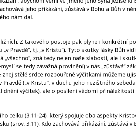
ikázání: abychom věřili ve jméno jeho Syna Ježíše Kri
zachovává jeho přikázání, zůstává v Bohu a Bůh v něm
ého nám dal.
ižních. Z takového postoje pak plyne i konkrétní po
v Pravdě“, tj. „v Kristu“). Tyto skutky lásky Bůh vidí
á „všechno“, zná tedy nejen naše slabosti, ale i skutk
emyslí se tedy závažná provinění) v nás „zůstává“ zák
své znejistělé srdce rozbouřené výčitkami můžeme ujis
y v Pravdě („v Kristu“, v duchu jeho nezištného sebeda
lidnění výčitek), ale o posílení vědomí přináležitosti
ho celku (3,11-24), který spojuje oba aspekty Kristo
 lásku (srov. 3,11). Kdo zachovává přikázání, zůstává v