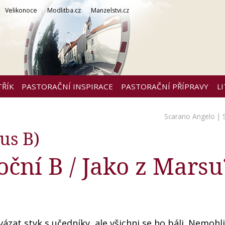
Velikonoce
Modlitba.cz
Manzelstvi.cz
TŘÍK
PASTORAČNÍ INSPIRACE
PASTORAČNÍ PŘÍPRAVY
L
Scarano Angelo
| 
us B)
oční B / Jako z Marsu
ázat styk s učedníky, ale všichni se ho báli. Nemohli