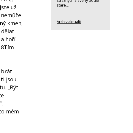
strážných slavený podle
staré…
jste už
st nemůže
Archiv aktualit
nný kmen,
 dělat
a hoří.
. 8Tím
 brát
ti jsou
tu. „Být
ze
“,
omto mém