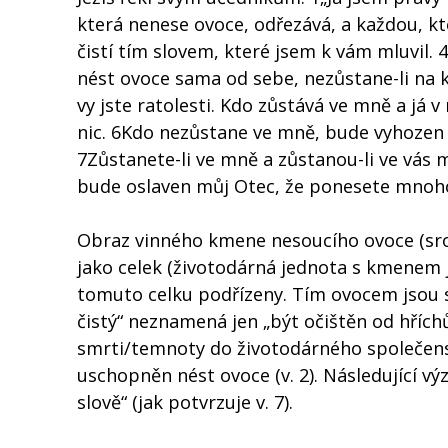
která nenese ovoce, odřezává, a každou, kter
čistí tím slovem, které jsem k vám mluvil. 
nést ovoce sama od sebe, nezůstane-li na k
vy jste ratolesti. Kdo zůstává ve mně a j
nic. 6Kdo nezůstane ve mně, bude vyhozen ve
7Zůstanete-li ve mně a zůstanou-li ve vás 
bude oslaven můj Otec, že ponesete mnoho 
Obraz vinného kmene nesoucího ovoce (srov. S
jako celek (životodárná jednota s kmenem 
tomuto celku podřízeny. Tím ovocem jsou sk
čistý“ neznamená jen „být očištěn od hříchů
smrti/temnoty do životodárného společenstv
uschopněn nést ovoce (v. 2). Následující 
slově“ (jak potvrzuje v. 7).