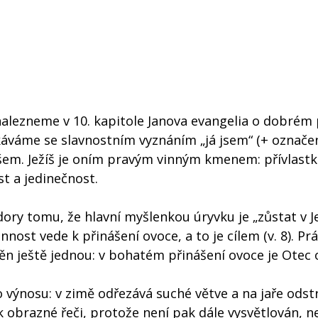
nalezneme v 10. kapitole Janova evangelia o dobrém 
áváme se slavnostním vyznáním „já jsem“ (+ označení
íšem. Ježíš je oním pravým vinným kmenem: přívlast
st a jedinečnost.
ory tomu, že hlavní myšlenkou úryvku je „zůstat v Jež
innost vede k přinášení ovoce, a to je cílem (v. 8). Pr
něn ještě jednou: v bohatém přinášení ovoce je Otec 
výnosu: v zimě odřezává suché větve a na jaře odst
k obrazné řeči, protože není pak dále vysvětlován,