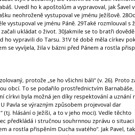
abáš. Uvedl ho k apoštolům a vypravoval, jak Šavel v
mašku neohroženě vystupoval ve jménu Ježíšově. 28Od
měle vystupoval ve jménu Páně. 29Také rozmlouval s ž
začali ukládat o život. 30Jakmile se to bratři dověděl
 ho vypravili do Tarsu. 31V té době měla církev pok
em se vyvíjela, žila v bázni před Pánem a rostla při
olovaný, protože „se ho všichni báli“ (v. 26). Proto z
ou obcí. To se podařilo prostřednictvím Barnabáše, 
otní církvi byla možná jen díky respektování a uznání
). U Pavla se výrazným způsobem projevoval dar
tj. hlásání o Ježíši, a to v jeho moci). Vedle těchto
c předkládá i stručnou souhrnnou zprávu o situaci c
em a rostla přispěním Ducha svatého“. Jak Pavel, tak