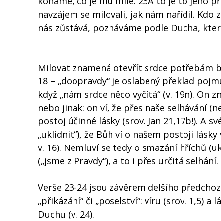
konáme, co je mu milé. 23A to je to jeho př
navzájem se milovali, jak nám nařídil. Kdo 
nás zůstává, poznáváme podle Ducha, kter
Milovat znamená otevřít srdce potřebám bl
18 – „doopravdy“ je oslabený překlad pojmu „
když „nám srdce něco vyčítá“ (v. 19n). On zn
nebo jinak: on ví, že přes naše selhávání (n
postoj účinné lásky (srov. Jan 21,17b!). A 
„uklidnit“), že Bůh ví o našem postoji lásk
v. 16). Nemluví se tedy o smazání hříchů (uk
(„jsme z Pravdy“), a to i přes určitá selhání.
Verše 23-24 jsou závěrem delšího předchozí
„přikázání“ či „poselství“: víru (srov. 1,5) a
Duchu (v. 24).