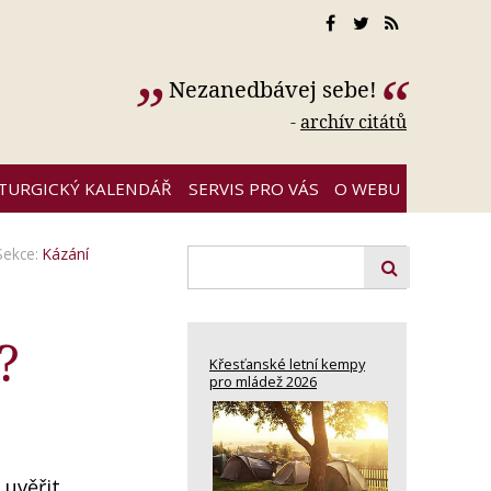
Nezanedbávej sebe!
-
archív citátů
ITURGICKÝ KALENDÁŘ
SERVIS PRO VÁS
O WEBU
Sekce:
Kázání
?
Křesťanské letní kempy
pro mládež 2026
 uvěřit,