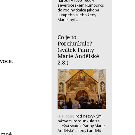
narodil v rove 1900 v
severočeském Rumburku
do rodiny tkalce Jakoba
Lumpeho a jeho ženy
Marie, byl…
Co je to
Porciunkule?
(svátek Panny
Marie Andělské
voce.
2.8.)
Pod nezvyklým
(1. 8. 2026)
názvem Porciunkule se
skrývá svátek Panny Marie
Andělské a tedy i andělů
a mně,