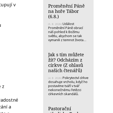
tupují v
Proměnění Páně
na hoře Tábor
(6.8.)
Událost
u
(5. 8. 2026)
Proměnění Páně obrací
náš pohled k Božímu
světlu, abychom se tak
vymanili z temnot života…
Jak s tím můžete
žít? Odcházím z
církve (Z ohlasů
našich čtenářů)
Pokrytectví církve
(4. 8. 2026)
dosahuje vrcholu, když ho
 z
postavíme tváří v tvář
nekonečnému řetězci
o
církevních skandálů.
 radostné
ání a
Pastorační