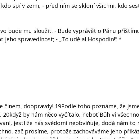
 kdo spí v zemi, - před ním se skloní všichni, kdo ses
vo bude mu sloužit. - Bude vyprávět o Pánu příštím
at jeho spravedlnost; - „To udělal Hospodin!“ *
le činem, doopravdy! 19Podle toho poznáme, že jsme
, 20když by nám něco vyčítalo, neboť Bůh ví všechn
vaní, jestliže nás svědomí neobviňuje, dodá nám to
hno, zač prosíme, protože zachováváme jeho přikáz