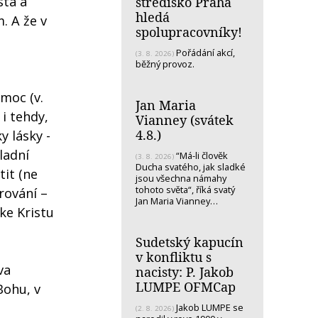
sta a
středisko Praha
hledá
. A že v
spolupracovníky!
Pořádání akcí,
(3. 8. 2026)
běžný provoz.
moc (v.
Jan Maria
 i tehdy,
Vianney (svátek
4.8.)
y lásky -
ladní
“Má-li člověk
(3. 8. 2026)
Ducha svatého, jak sladké
tit (ne
jsou všechna námahy
tohoto světa“, říká svatý
rování –
Jan Maria Vianney…
 ke Kristu
Sudetský kapucín
v konfliktu s
va
nacisty: P. Jakob
LUMPE OFMCap
 Bohu, v
Jakob LUMPE se
(2. 8. 2026)