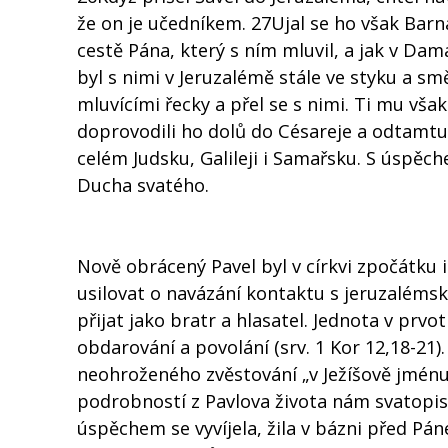
že on je učedníkem. 27Ujal se ho však Barn
cestě Pána, který s ním mluvil, a jak v Da
byl s nimi v Jeruzalémě stále ve styku a s
mluvícími řecky a přel se s nimi. Ti mu však 
doprovodili ho dolů do Césareje a odtamtud
celém Judsku, Galileji i Samařsku. S úspěch
Ducha svatého.
Nově obrácený Pavel byl v církvi zpočátku iz
usilovat o navázání kontaktu s jeruzalémsk
přijat jako bratr a hlasatel. Jednota v prv
obdarování a povolání (srv. 1 Kor 12,18-21
neohroženého zvěstování „v Ježíšově jménu“ (
podrobností z Pavlova života nám svatopise
úspěchem se vyvíjela, žila v bázni před Pán