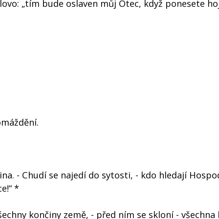
slovo: „tím bude oslaven můj Otec, když ponesete ho
omáždění.
na. - Chudí se najedí do sytosti, - kdo hledají Hospo
e!“ *
echny končiny země, - před ním se skloní - všechna 