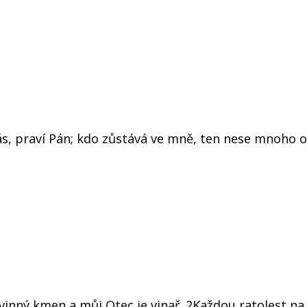
vás, praví Pán; kdo zůstává ve mně, ten nese mnoho o
 vinný kmen a můj Otec je vinař. 2Každou ratolest n