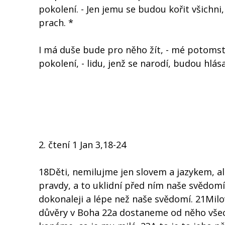
pokolení. - Jen jemu se budou kořit všichni,
prach. *
I má duše bude pro něho žít, - mé potomst
pokolení, - lidu, jenž se narodí, budou hlás
2. čtení 1 Jan 3,18-24
18Děti, nemilujme jen slovem a jazykem, a
pravdy, a to uklidní před ním naše svědomí
dokonaleji a lépe než naše svědomí. 21Milo
důvěry v Boha 22a dostaneme od něho všec