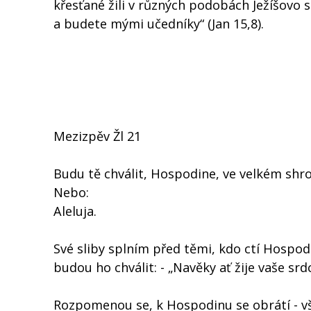
křesťané žili v různých podobách Ježíšovo 
a budete mými učedníky“ (Jan 15,8).
Mezizpěv Žl 21
Budu tě chválit, Hospodine, ve velkém shr
Nebo:
Aleluja.
Své sliby splním před těmi, kdo ctí Hospodi
budou ho chválit: - „Navěky ať žije vaše srdc
Rozpomenou se, k Hospodinu se obrátí - vš