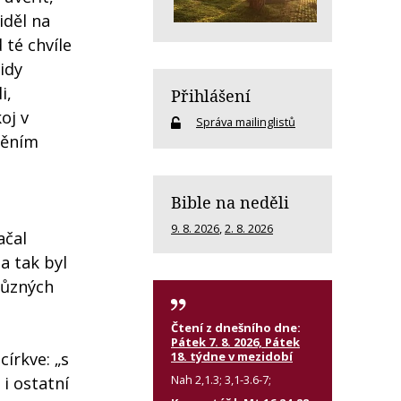
iděl na
 té chvíle
idy
i,
Přihlášení
oj v
Správa mailinglistů
spěním
Bible na neděli
9. 8. 2026
,
2. 8. 2026
ačal
a tak byl
 různých
Čtení z dnešního dne:
Pátek 7. 8. 2026, Pátek
18. týdne v mezidobí
írkve: „s
Nah 2,1.3; 3,1-3.6-7;
 i ostatní