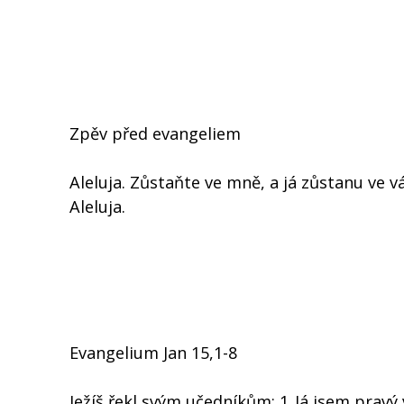
Zpěv před evangeliem
Aleluja. Zůstaňte ve mně, a já zůstanu ve 
Aleluja.
Evangelium Jan 15,1-8
Ježíš řekl svým učedníkům: 1„Já jsem pravý