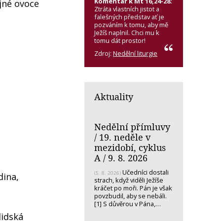
Komentář k Mt 16,24-28:
jné ovoce
Ztráta vlastních jistot a
falešných představ ať je
pozváním k tomu, aby mě
Ježíš naplnil. Chci mu k
tomu dát prostor!
Zdroj:
Nedělní liturgie
Aktuality
Nedělní přímluvy
/ 19. neděle v
mezidobí, cyklus
A / 9. 8. 2026
Učedníci dostali
(5. 8. 2026)
dina,
strach, když viděli Ježíše
kráčet po moři. Pán je však
povzbudil, aby se nebáli.
[1] S důvěrou v Pána,…
lidská