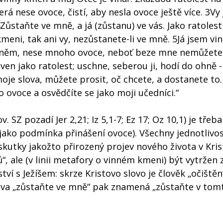
á nese ovoce, čistí, aby nesla ovoce ještě více. 3Vy 
4Zůstaňte ve mně, a já (zůstanu) ve vás. Jako ratole
meni, tak ani vy, nezůstanete-li ve mně. 5Já jsem vi
á v něm, nese mnoho ovoce, neboť beze mne nemůžete
n jako ratolest; uschne, seberou ji, hodí do ohně - 
moje slova, můžete prosit, oč chcete, a dostanete to
ovoce a osvědčíte se jako moji učedníci.“
Z pozadí Jer 2,21; Iz 5,1-7; Ez 17; Oz 10,1) je třeba
jako podmínka přinášení ovoce). Všechny jednotlivos
utky jakožto přirozený projev nového života v Kris
“, ale (v linii metafory o vinném kmeni) být vytržen 
í s Ježíšem: skrze Kristovo slovo je člověk „očištěn
výzva „zůstaňte ve mně“ pak znamená „zůstaňte v t