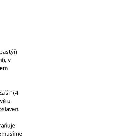
pastýři
), v
kem
íši“ (4-
ávě u
oslaven.
raňuje
 nemusíme