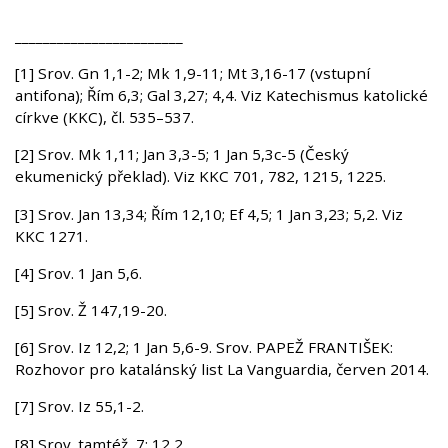
________________________
[1] Srov. Gn 1,1-2; Mk 1,9-11; Mt 3,16-17 (vstupní
antifona); Řím 6,3; Gal 3,27; 4,4. Viz Katechismus katolické
církve (KKC), čl. 535–537.
[2] Srov. Mk 1,11; Jan 3,3-5; 1 Jan 5,3c-5 (Český
ekumenický překlad). Viz KKC 701, 782, 1215, 1225.
[3] Srov. Jan 13,34; Řím 12,10; Ef 4,5; 1 Jan 3,23; 5,2. Viz
KKC 1271.
[4] Srov. 1 Jan 5,6.
[5] Srov. Ž 147,19-20.
[6] Srov. Iz 12,2; 1 Jan 5,6-9. Srov. PAPEŽ FRANTIŠEK:
Rozhovor pro katalánský list La Vanguardia, červen 2014.
[7] Srov. Iz 55,1-2.
[8] Srov. tamtéž, 7; 12,2.