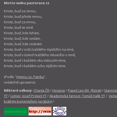
Motto webu pastorace.cz
Kriste, buď se mnou,
Kriste, buď přede mnou,
Kriste, buď za mnou,
Kriste, buď ve mně.
Kriste, buď, kde lehám,
Kriste, buď, kde sedám,
Kriste, buď, kde vstávám.
Kriste, buď v srdci každého myslícího na mne,
Kriste, buď v ústech každého mluvicího o mně,
Kriste, buď v každém oku vidoucím mne,
Kriste, buď v každém uchu slyšícím mne.
(Podle "
Hymnu sv. Patrika
",
redakčně upraveno)
Některé odkazy:
Charita ČR
/
Hospice
/
Papež Lev XIV. (RaVat)
/
Stanisla
YT
/
Lomec, Josef Prokeš YT
/
Akademická farnost, Tomáš Halík YT
/
Večer
krátkým komentářem (anglicky)
/