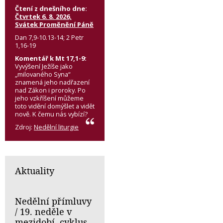
Čtení z dnešního dne:
Čtvrtek 6. 8. 2026,
Svátek Proměnění Páně
Dan 7,9-10.13-14; 2 Petr
1,16-19
Komentář k Mt 17,1-9:
Vyvýšení Ježíše jako
„milovaného Syna“
znamená jeho nadřazení
nad Zákon i proroky. Po
jeho vzkříšení můžeme
toto vidění domýšlet a vidět
nově. K čemu nás vybízí?
Zdroj:
Nedělní liturgie
Aktuality
Nedělní přímluvy
/ 19. neděle v
mezidobí, cyklus