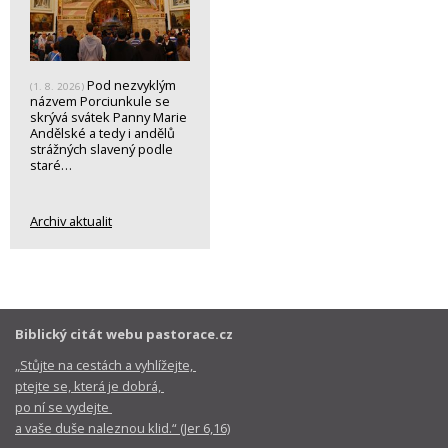
Pod nezvyklým
(1. 8. 2026)
názvem Porciunkule se
skrývá svátek Panny Marie
Andělské a tedy i andělů
strážných slavený podle
staré…
Archiv aktualit
Biblický citát webu pastorace.cz
„Stůjte na cestách a vyhlížejte,
ptejte se, která je dobrá,
po ní se vydejte
a vaše duše naleznou klid.“ (Jer 6,16)