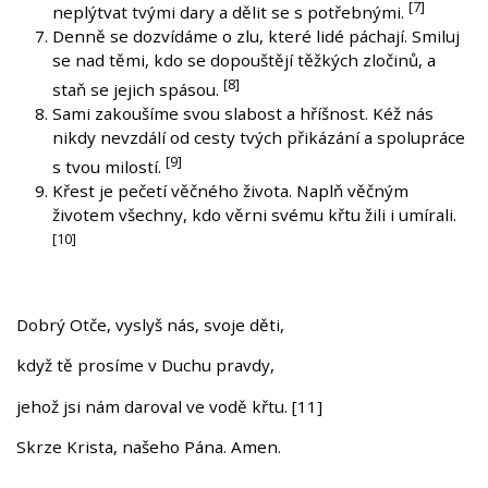
[7]
neplýtvat tvými dary a dělit se s potřebnými.
Denně se dozvídáme o zlu, které lidé páchají. Smiluj
se nad těmi, kdo se dopouštějí těžkých zločinů, a
[8]
staň se jejich spásou.
Sami zakoušíme svou slabost a hříšnost. Kéž nás
nikdy nevzdálí od cesty tvých přikázání a spolupráce
[9]
s tvou milostí.
Křest je pečetí věčného života. Naplň věčným
životem všechny, kdo věrni svému křtu žili i umírali.
[10]
Dobrý Otče, vyslyš nás, svoje děti,
když tě prosíme v Duchu pravdy,
jehož jsi nám daroval ve vodě křtu. [11]
Skrze Krista, našeho Pána. Amen.