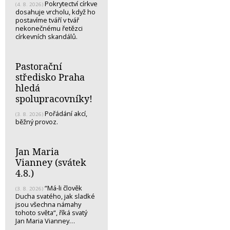
Pokrytectví církve
(4. 8. 2026)
dosahuje vrcholu, když ho
postavíme tváří v tvář
nekonečnému řetězci
církevních skandálů.
Pastorační
středisko Praha
hledá
spolupracovníky!
Pořádání akcí,
(3. 8. 2026)
běžný provoz.
Jan Maria
Vianney (svátek
4.8.)
“Má-li člověk
(3. 8. 2026)
Ducha svatého, jak sladké
jsou všechna námahy
tohoto světa“, říká svatý
Jan Maria Vianney…