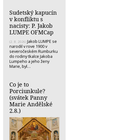
Sudetský kapucín
v konfliktu s
nacisty: P. Jakob
LUMPE OFMCap
Jakob LUMPE se
(2. 8. 2026)
narodil v rove 1900 v
severočeském Rumburku
do rodiny tkalce Jakoba
Lumpeho a jeho ženy
Marie, byl…
Co je to
Porciunkule?
(svátek Panny
Marie Andělské
2.8.)