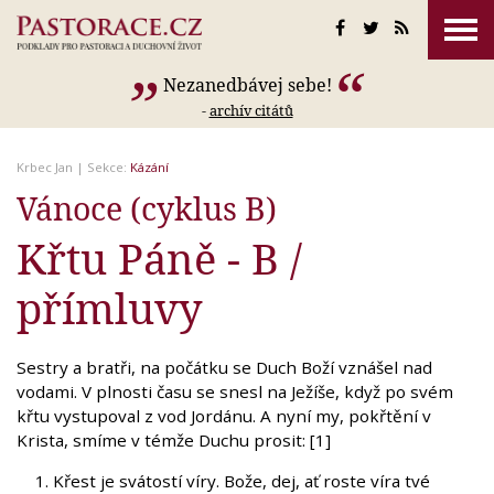
Nezanedbávej sebe!
-
archív citátů
Krbec Jan
| Sekce:
Kázání
Vánoce (cyklus B)
Křtu Páně - B /
přímluvy
Sestry a bratři, na počátku se Duch Boží vznášel nad
vodami. V plnosti času se snesl na Ježíše, když po svém
křtu vystupoval z vod Jordánu. A nyní my, pokřtění v
Krista, smíme v témže Duchu prosit: [1]
Křest je svátostí víry. Bože, dej, ať roste víra tvé