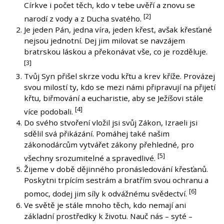
Církve i počet těch, kdo v tebe uvěří a znovu se
[2]
narodí z vody a z Ducha svatého.
Je jeden Pán, jedna víra, jeden křest, avšak křesťané
nejsou jednotní. Dej jim milovat se navzájem
bratrskou láskou a překonávat vše, co je rozděluje.
[3]
Tvůj Syn přišel skrze vodu křtu a krev kříže. Provázej
svou milostí ty, kdo se mezi námi připravují na přijetí
křtu, biřmování a eucharistie, aby se Ježíšovi stále
[4]
více podobali.
Do svého stvoření vložil jsi svůj Zákon, Izraeli jsi
sdělil svá přikázání. Pomáhej také našim
zákonodárcům vytvářet zákony přehledné, pro
[5]
všechny srozumitelné a spravedlivé.
Žijeme v době dějinného pronásledování křesťanů.
Poskytni trpícím sestrám a bratřím svou ochranu a
[6]
pomoc, dodej jim síly k odvážnému svědectví.
Ve světě je stále mnoho těch, kdo nemají ani
základní prostředky k životu. Nauč nás – syté –