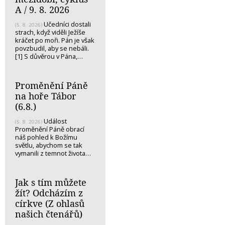
A / 9. 8. 2026
Učedníci dostali
(5. 8. 2026)
strach, když viděli Ježíše
kráčet po moři. Pán je však
povzbudil, aby se nebáli.
[1] S důvěrou v Pána,…
Proměnění Páně
na hoře Tábor
(6.8.)
Událost
(5. 8. 2026)
Proměnění Páně obrací
náš pohled k Božímu
světlu, abychom se tak
vymanili z temnot života…
Jak s tím můžete
žít? Odcházím z
církve (Z ohlasů
našich čtenářů)