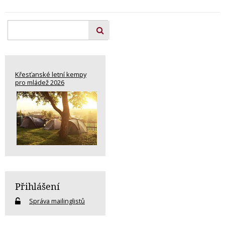
Křesťanské letní kempy
pro mládež 2026
Přihlášení
Správa mailinglistů