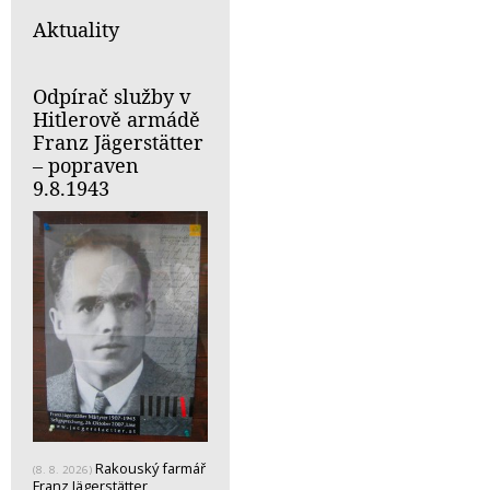
Aktuality
Odpírač služby v
Hitlerově armádě
Franz Jägerstätter
– popraven
9.8.1943
Rakouský farmář
(8. 8. 2026)
Franz Jägerstätter