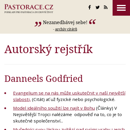
Nezanedbávej sebe!
-
archív citátů
Autorský rejstřík
Danneels Godfried
Evangelium se na nás může uskutečnit v naší největší
slabosti,
(Citát) ať už fyzické nebo psychologické.
Model ideálního soužití lze najít v Bohu
(Články) V
Nejsvětější Trojici nalézáme odpověď na to, co je to
skutečné společenství...
Mučedníci svou láskou zvítězí nad svými vrahy i jejich