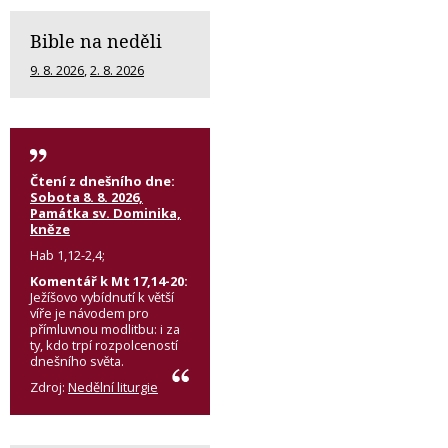
Bible na neděli
9. 8. 2026
,
2. 8. 2026
Čtení z dnešního dne:
Sobota 8. 8. 2026,
Památka sv. Dominika,
kněze
Hab 1,12-2,4;
Komentář k Mt 17,14-20:
Ježíšovo vybídnutí k větší
víře je návodem pro
přímluvnou modlitbu: i za
ty, kdo trpí rozpolceností
dnešního světa.
Zdroj:
Nedělní liturgie