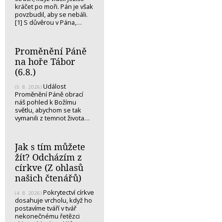
kráčet po moři. Pán je však
povzbudil, aby se nebáli.
[1] S důvěrou v Pána,…
Proměnění Páně
na hoře Tábor
(6.8.)
Událost
(5. 8. 2026)
Proměnění Páně obrací
náš pohled k Božímu
světlu, abychom se tak
vymanili z temnot života…
Jak s tím můžete
žít? Odcházím z
církve (Z ohlasů
našich čtenářů)
Pokrytectví církve
(4. 8. 2026)
dosahuje vrcholu, když ho
postavíme tváří v tvář
nekonečnému řetězci