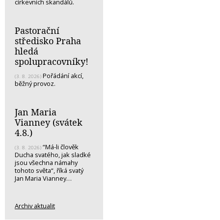
církevních skandálů.
Pastorační
středisko Praha
hledá
spolupracovníky!
Pořádání akcí,
(3. 8. 2026)
běžný provoz.
Jan Maria
Vianney (svátek
4.8.)
“Má-li člověk
(3. 8. 2026)
Ducha svatého, jak sladké
jsou všechna námahy
tohoto světa“, říká svatý
Jan Maria Vianney…
Archiv aktualit