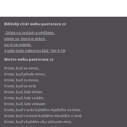
Biblický citát webu pastorace.cz
„Stůjte na cestách a vyhlížejte,
ptejte se, která je dobrá,
po ní se vydejte
a vaše duše naleznou klid.“ (Jer 6,16)
Motto webu pastorace.cz
Kriste, buď se mnou,
Kriste, buď přede mnou,
Kriste, buď za mnou,
Kriste, buď ve mně.
Kriste, buď, kde lehám,
Kriste, buď, kde sedám,
Kriste, buď, kde vstávám.
Kriste, buď v srdci každého myslícího na mne,
Kriste, buď v ústech každého mluvicího o mně,
Kriste, buď v každém oku vidoucím mne,