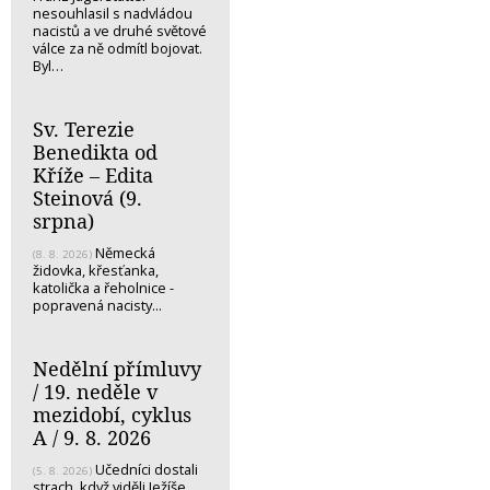
nesouhlasil s nadvládou
nacistů a ve druhé světové
válce za ně odmítl bojovat.
Byl…
Sv. Terezie
Benedikta od
Kříže – Edita
Steinová (9.
srpna)
Německá
(8. 8. 2026)
židovka, křesťanka,
katolička a řeholnice -
popravená nacisty...
Nedělní přímluvy
/ 19. neděle v
mezidobí, cyklus
A / 9. 8. 2026
Učedníci dostali
(5. 8. 2026)
strach, když viděli Ježíše