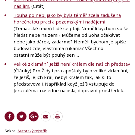
násilím.
(Citát)
Touha po nebi jako by byla téměř zcela zadušena
horečnatou prací a pozemskými nadějemi
(Tematické texty) Lidé se ptají: Neměli bychom spíše
hledat nebe na zemi? Můžeme od Boha očekávat
nebe jako dárek, zadarmo? Neměli bychom je spíše
budovat zde, vlastníma rukama? Všechno
ostatní může být pouhý sen.…
Veliké zklamání: Ježíš není králem dle našich představ
(Články) Pro Židy i pro apoštoly bylo veliké zklamání,
že Ježíš, jejich král, nebyl králem tak, jak si to
představovali. Například když Ježíš vstupuje do
Jeruzaléma: nasedne na osla, dopravní prostředek…
Sekce:
Autorský rejstřík