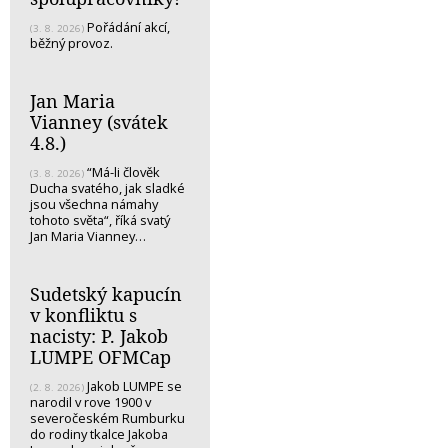
Pořádání akcí,
(3. 8. 2026)
běžný provoz.
Jan Maria
Vianney (svátek
4.8.)
“Má-li člověk
(3. 8. 2026)
Ducha svatého, jak sladké
jsou všechna námahy
tohoto světa“, říká svatý
Jan Maria Vianney…
Sudetský kapucín
v konfliktu s
nacisty: P. Jakob
LUMPE OFMCap
Jakob LUMPE se
(2. 8. 2026)
narodil v rove 1900 v
severočeském Rumburku
do rodiny tkalce Jakoba