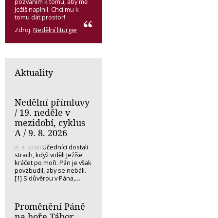
pozváním k tomu, aby mě
Ježíš naplnil. Chci mu k
tomu dát prostor!
Zdroj:
Nedělní liturgie
Aktuality
Nedělní přímluvy
/ 19. neděle v
mezidobí, cyklus
A / 9. 8. 2026
Učedníci dostali
(5. 8. 2026)
strach, když viděli Ježíše
kráčet po moři. Pán je však
povzbudil, aby se nebáli.
[1] S důvěrou v Pána,…
Proměnění Páně
na hoře Tábor