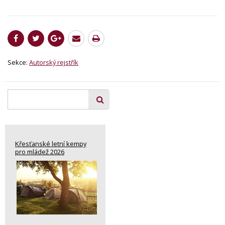
Sekce:
Autorský rejstřík
Křesťanské letní kempy
pro mládež 2026