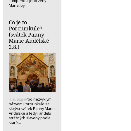
Lumpeho a jeho ženy
Marie, byl…
Co je to
Porciunkule?
(svátek Panny
Marie Andělské
2.8.)
Pod nezvyklým
(1. 8. 2026)
názvem Porciunkule se
skrývá svátek Panny Marie
Andělské a tedy i andělů
strážných slavený podle
staré…