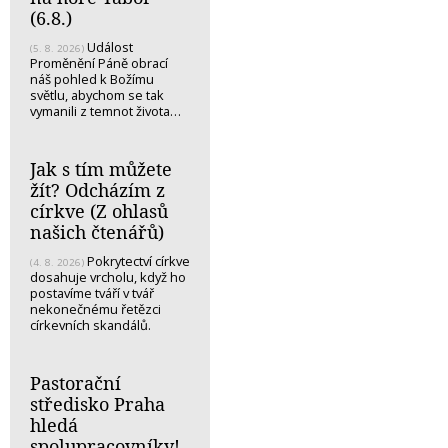
(6.8.)
Událost
(5. 8. 2026)
Proměnění Páně obrací
náš pohled k Božímu
světlu, abychom se tak
vymanili z temnot života…
Jak s tím můžete
žít? Odcházím z
církve (Z ohlasů
našich čtenářů)
Pokrytectví církve
(4. 8. 2026)
dosahuje vrcholu, když ho
postavíme tváří v tvář
nekonečnému řetězci
církevních skandálů.
Pastorační
středisko Praha
hledá
spolupracovníky!