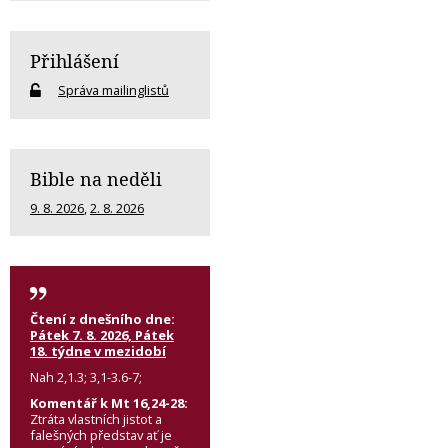
Přihlášení
Správa mailinglistů
Bible na neděli
9. 8. 2026
,
2. 8. 2026
Čtení z dnešního dne:
Pátek 7. 8. 2026, Pátek
18. týdne v mezidobí
Nah 2,1.3; 3,1-3.6-7;
Komentář k Mt 16,24-28:
Ztráta vlastních jistot a
falešných představ ať je