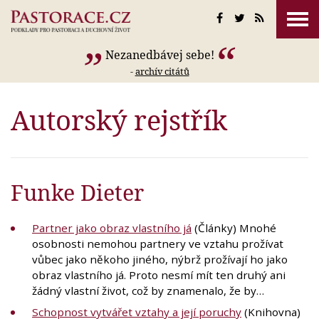
Nezanedbávej sebe!
-
archív citátů
Autorský rejstřík
Funke Dieter
Partner jako obraz vlastního já
(Články) Mnohé
osobnosti nemohou partnery ve vztahu prožívat
vůbec jako někoho jiného, nýbrž prožívají ho jako
obraz vlastního já. Proto nesmí mít ten druhý ani
žádný vlastní život, což by znamenalo, že by…
Schopnost vytvářet vztahy a její poruchy
(Knihovna)