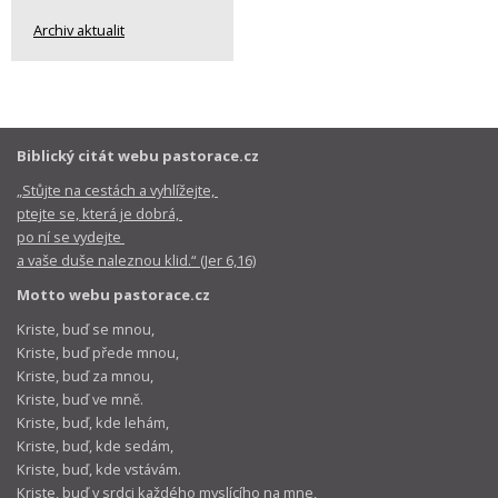
Archiv aktualit
Biblický citát webu pastorace.cz
„Stůjte na cestách a vyhlížejte,
ptejte se, která je dobrá,
po ní se vydejte
a vaše duše naleznou klid.“ (Jer 6,16)
Motto webu pastorace.cz
Kriste, buď se mnou,
Kriste, buď přede mnou,
Kriste, buď za mnou,
Kriste, buď ve mně.
Kriste, buď, kde lehám,
Kriste, buď, kde sedám,
Kriste, buď, kde vstávám.
Kriste, buď v srdci každého myslícího na mne,