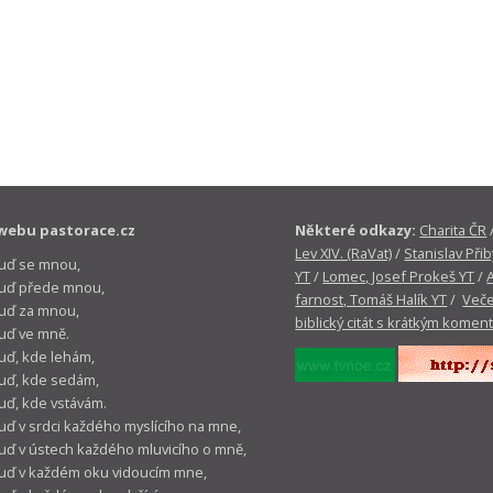
webu pastorace.cz
Některé odkazy:
Charita ČR
Lev XIV. (RaVat)
/
Stanislav Přib
buď se mnou,
YT
/
Lomec, Josef Prokeš YT
/
 buď přede mnou,
farnost, Tomáš Halík YT
/
Veče
buď za mnou,
biblický citát s krátkým komen
buď ve mně.
buď, kde lehám,
buď, kde sedám,
buď, kde vstávám.
buď v srdci každého myslícího na mne,
buď v ústech každého mluvicího o mně,
buď v každém oku vidoucím mne,