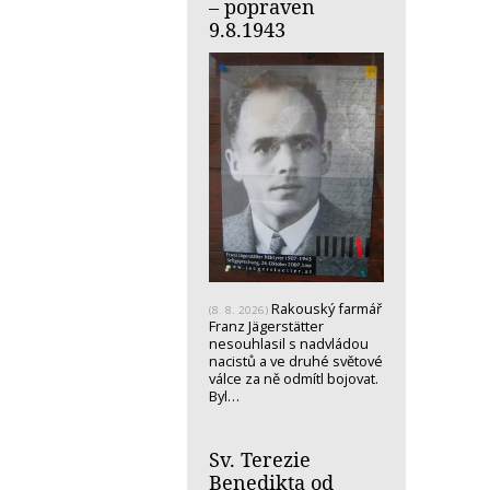
– popraven
9.8.1943
Rakouský farmář
(8. 8. 2026)
Franz Jägerstätter
nesouhlasil s nadvládou
nacistů a ve druhé světové
válce za ně odmítl bojovat.
Byl…
Sv. Terezie
Benedikta od