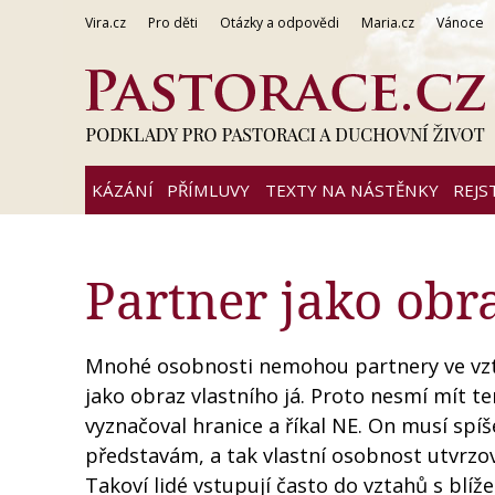
Vira.cz
Pro děti
Otázky a odpovědi
Maria.cz
Vánoce
KÁZÁNÍ
PŘÍMLUVY
TEXTY NA NÁSTĚNKY
REJS
Partner jako obra
Mnohé osobnosti nemohou partnery ve vzta
jako obraz vlastního já. Proto nesmí mít te
vyznačoval hranice a říkal NE. On musí spí
představám, a tak vlastní osobnost utvrzov
Takoví lidé vstupují často do vztahů s blíže