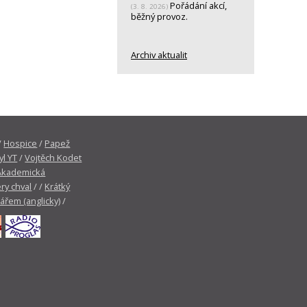
Pořádání akcí,
(3. 8. 2026)
běžný provoz.
Archiv aktualit
/
Hospice
/
Papež
yl YT
/
Vojtěch Kodet
Akademická
ry chval
/ /
Krátký
tářem (anglicky)
/