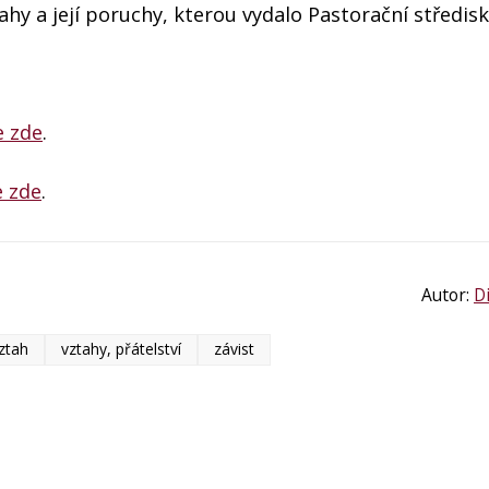
hy a její poruchy, kterou vydalo Pastorační středisk
e zde
.
e zde
.
Autor:
D
ztah
vztahy, přátelství
závist