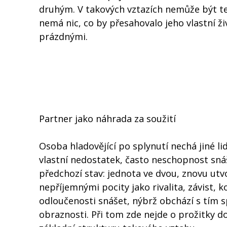
druhým. V takových vztazích nemůže být t
nemá nic, co by přesahovalo jeho vlastní živ
prázdnými.
Partner jako náhrada za soužití
Osoba hladovějící po splynutí nechá jiné lid
vlastní nedostatek, často neschopnost snáš
předchozí stav: jednota ve dvou, znovu utv
nepříjemnými pocity jako rivalita, závist,
odloučenosti snášet, nýbrž obchází s tím 
obraznosti. Při tom zde nejde o prožitky do