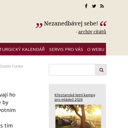
Nezanedbávej sebe!
-
archív citátů
ITURGICKÝ KALENDÁŘ
SERVIS PRO VÁS
O WEBU
,
Dieter Funke
ají ho
Křesťanské letní kempy
pro mládež 2026
e by
ivotním
 s tím