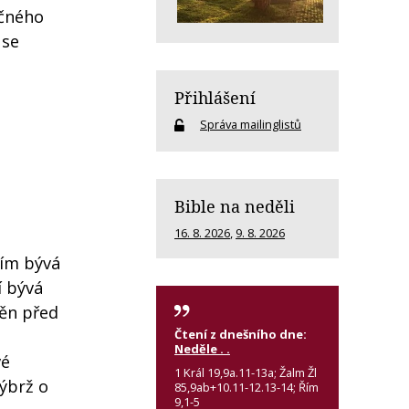
yčného
 se
Přihlášení
Správa mailinglistů
Bible na neděli
16. 8. 2026
,
9. 8. 2026
Tím bývá
í bývá
něn před
Čtení z dnešního dne:
Neděle . .
vé
1 Král 19,9a.11-13a; Žalm Žl
nýbrž o
85,9ab+10.11-12.13-14; Řím
9,1-5