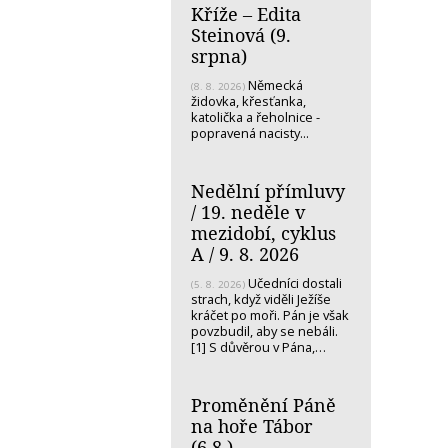
Kříže – Edita
Steinová (9.
srpna)
Německá
(8. 8. 2026)
židovka, křesťanka,
katolička a řeholnice -
popravená nacisty...
Nedělní přímluvy
/ 19. neděle v
mezidobí, cyklus
A / 9. 8. 2026
Učedníci dostali
(5. 8. 2026)
strach, když viděli Ježíše
kráčet po moři. Pán je však
povzbudil, aby se nebáli.
[1] S důvěrou v Pána,…
Proměnění Páně
na hoře Tábor
(6.8.)