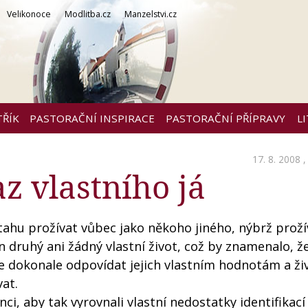
Velikonoce
Modlitba.cz
Manzelstvi.cz
TŘÍK
PASTORAČNÍ INSPIRACE
PASTORAČNÍ PŘÍPRAVY
L
17. 8. 2008 
z vlastního já
hu prožívat vůbec jako někoho jiného, nýbrž prožív
n druhý ani žádný vlastní život, což by znamenalo, ž
še dokonale odpovídat jejich vlastním hodnotám a ž
at.
nci, aby tak vyrovnali vlastní nedostatky identifikací