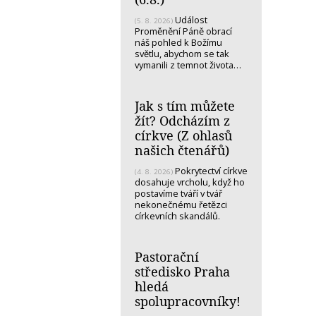
Událost
(5. 8. 2026)
Proměnění Páně obrací
náš pohled k Božímu
světlu, abychom se tak
vymanili z temnot života…
Jak s tím můžete
žít? Odcházím z
církve (Z ohlasů
našich čtenářů)
Pokrytectví církve
(4. 8. 2026)
dosahuje vrcholu, když ho
postavíme tváří v tvář
nekonečnému řetězci
církevních skandálů.
Pastorační
středisko Praha
hledá
spolupracovníky!