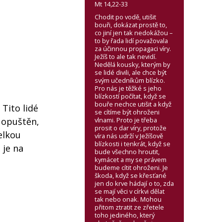
Mt 14,22-33
Chodit po vodě, utišit
bouři, dokázat prostě to,
co jiní jen tak nedokážou –
to by řada lidí považovala
za účinnou propagaci víry.
Ježíš to ale tak nevidí.
Nedělá kousky, kterým by
se lidé divili, ale chce být
svým učedníkům blízko.
Pro nás je těžké s jeho
blízkostí počítat, když se
bouře nechce utišit a když
Tito lidé
se cítíme být ohroženi
vlnami. Proto je třeba
t opuštěn,
prosit o dar víry, protože
elkou
víra nás udrží v Ježíšově
blízkosti i tenkrát, když se
 je na
bude všechno hroutit,
kymácet a my se právem
budeme cítit ohroženi. Je
škoda, když se křesťané
jen do krve hádají o to, zda
se mají věci v církvi dělat
tak nebo onak. Mohou
přitom ztratit ze zřetele
toho jediného, který