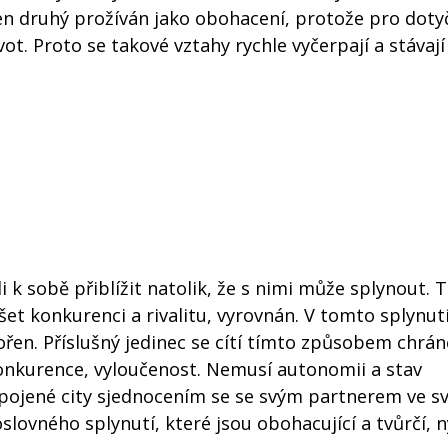
en druhý prožíván jako obohacení, protože pro dot
ot. Proto se takové vztahy rychle vyčerpají a stávají
i k sobě přiblížit natolik, že s nimi může splynout. 
et konkurenci a rivalitu, vyrovnán. V tomto splynut
ořen. Příslušný jedinec se cítí tímto způsobem chrá
 konkurence, vyloučenost. Nemusí autonomii a stav
spojené city sjednocením se se svým partnerem ve s
slovného splynutí, které jsou obohacující a tvůrčí, 