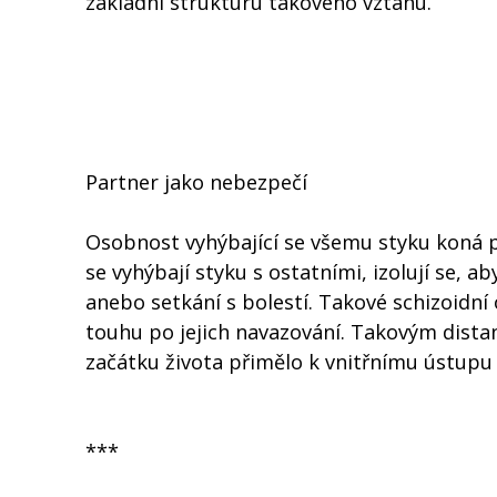
základní strukturu takového vztahu.
Partner jako nebezpečí
Osobnost vyhýbající se všemu styku koná př
se vyhýbají styku s ostatními, izolují se,
anebo setkání s bolestí. Takové schizoidní 
touhu po jejich navazování. Takovým dista
začátku života přimělo k vnitřnímu ústupu 
***