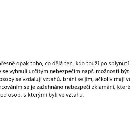
esně opak toho, co dělá ten, kdo touží po splynutí. 
 aby se vyhnuli určitým nebezpečím např. možnosti bý
osoby se vzdalují vztahů, brání se jim, ačkoliv mají v
ncováním se je zažehnáno nebezpečí zklamání, které
od osob, s kterými byli ve vztahu.