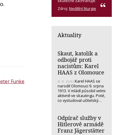
skutečně zachraňuje.
o.
Zdroj:
Nedělní liturgie
Aktuality
Skaut, katolík a
odbojář proti
nacistům: Karel
HAAS z Olomouce
ieter Funke
Karel HAAS se
(9. 8. 2026)
narodil Olomouci 9. srpna
1913. V mládí působil velmi
aktivně ve skautingu. Poté,
co vystudoval učitelský…
Odpírač služby v
Hitlerově armádě
Franz Jägerstätter