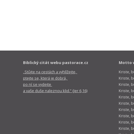
Biblický citát webu pastorace.cz
Motto 
„Stůjte na cestách a vyhlížejte,
Kriste, 
ptejte se, která je dobrá,
Kriste,
po ní se vydejte
Kriste, 
a vaše duše naleznou klid.“ (Jer 6,16)
Kriste, 
Kriste, 
Kriste, 
Kriste, 
Kriste, 
Kriste, 
Kriste, 