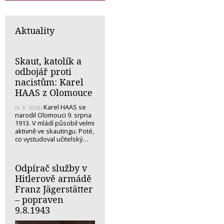
Aktuality
Skaut, katolík a
odbojář proti
nacistům: Karel
HAAS z Olomouce
Karel HAAS se
(9. 8. 2026)
narodil Olomouci 9. srpna
1913. V mládí působil velmi
aktivně ve skautingu. Poté,
co vystudoval učitelský…
Odpírač služby v
Hitlerově armádě
Franz Jägerstätter
– popraven
9.8.1943