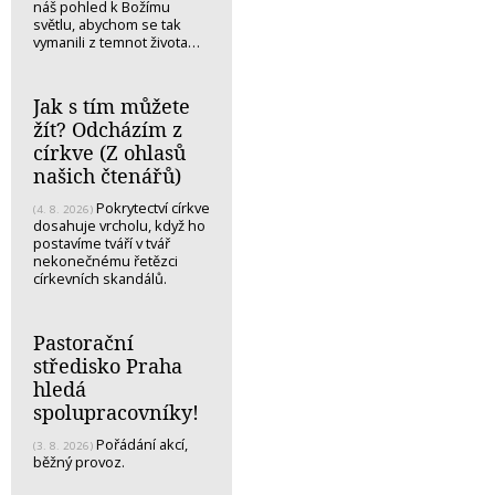
náš pohled k Božímu
světlu, abychom se tak
vymanili z temnot života…
Jak s tím můžete
žít? Odcházím z
církve (Z ohlasů
našich čtenářů)
Pokrytectví církve
(4. 8. 2026)
dosahuje vrcholu, když ho
postavíme tváří v tvář
nekonečnému řetězci
církevních skandálů.
Pastorační
středisko Praha
hledá
spolupracovníky!
Pořádání akcí,
(3. 8. 2026)
běžný provoz.