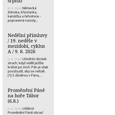
srpna)
Německá
(8. 8. 2026)
židovka, křesťanka,
katolička a řeholnice -
popravená nacisty...
Nedělní přímluvy
/ 19. neděle v
mezidobí, cyklus
A / 9. 8. 2026
Učedníci dostali
(5. 8. 2026)
strach, když viděli Ježíše
kráčet po moři. Pán je však
povzbudil, aby se nebáli.
[1] S důvěrou v Pána,…
Proměnění Páně
na hoře Tábor
(6.8.)
Událost
(5. 8. 2026)
Proměnění Páně obrací