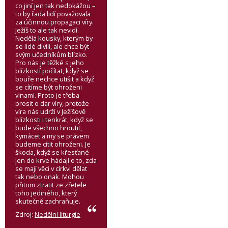
co jiní jen tak nedokážou –
to by řada lidí považovala
za účinnou propagaci víry.
Ježíš to ale tak nevidí.
Nedělá kousky, kterým by
se lidé divili, ale chce být
svým učedníkům blízko.
Pro nás je těžké s jeho
blízkostí počítat, když se
bouře nechce utišit a když
se cítíme být ohroženi
vlnami. Proto je třeba
prosit o dar víry, protože
víra nás udrží v Ježíšově
blízkosti i tenkrát, když se
bude všechno hroutit,
kymácet a my se právem
budeme cítit ohroženi. Je
škoda, když se křesťané
jen do krve hádají o to, zda
se mají věci v církvi dělat
tak nebo onak. Mohou
přitom ztratit ze zřetele
toho jediného, který
skutečně zachraňuje.
Zdroj:
Nedělní liturgie