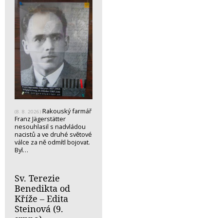
Rakouský farmář
(8. 8. 2026)
Franz Jägerstätter
nesouhlasil s nadvládou
nacistů a ve druhé světové
válce za ně odmítl bojovat.
Byl…
Sv. Terezie
Benedikta od
Kříže – Edita
Steinová (9.