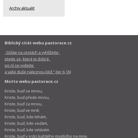
Archiv aktualit
Biblický citát webu pastorace.cz
„Stůjte na cestách a vyhlížejte,
ptejte se, která je dobrá,
po ní se vydejte
a vaše duše naleznou klid.“ (Jer 6,16)
Motto webu pastorace.cz
Kriste, buď se mnou,
Kriste, buď přede mnou,
Kriste, buď za mnou,
Kriste, buď ve mně.
Kriste, buď, kde lehám,
Kriste, buď, kde sedám,
Kriste, buď, kde vstávám.
Kriste, buď v srdci každého myslícího na mne,