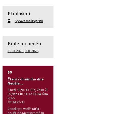
Přihlášení
Správa mailinglistů
Bible na neděli
16. 8. 2026
,
9. 8. 2026
Čtení z dnešního dne:
Neděle . .
1 Král 19,9a.11-13a; Žalm Žl
85,9ab+10.11-12.13-14; Řím
9,1-5
Mt 14,22-33
Chodit po vodě, utišit
bouři, dokázat prostě to,