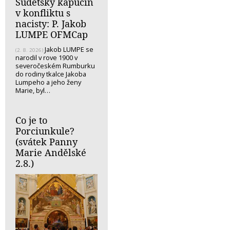
Sudetský kapucín
v konfliktu s
nacisty: P. Jakob
LUMPE OFMCap
Jakob LUMPE se
(2. 8. 2026)
narodil v rove 1900 v
severočeském Rumburku
do rodiny tkalce Jakoba
Lumpeho a jeho ženy
Marie, byl…
Co je to
Porciunkule?
(svátek Panny
Marie Andělské
2.8.)