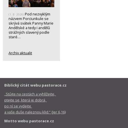
Pod nezvyklým
(1. 8. 2026)
názvem Porciunkule se
skrývá svátek Panny Marie
Andělské a tedy i andělů
strážných slavený podle
staré…
Archiv aktualit
Biblický citát webu pastorace.cz
„Stůjte na cestách a vyhlížejte,
ptejte se, která je dobrá,
po ní se vydejte
a vaše duše naleznou klid.“ (Jer 6,16)
Motto webu pastorace.cz