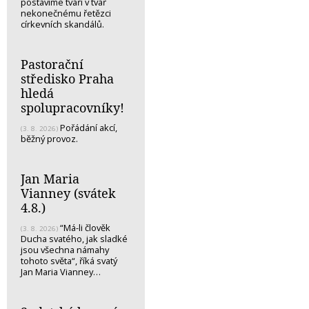
postavíme tváří v tvář
nekonečnému řetězci
církevních skandálů.
Pastorační
středisko Praha
hledá
spolupracovníky!
Pořádání akcí,
(3. 8. 2026)
běžný provoz.
Jan Maria
Vianney (svátek
4.8.)
“Má-li člověk
(3. 8. 2026)
Ducha svatého, jak sladké
jsou všechna námahy
tohoto světa“, říká svatý
Jan Maria Vianney…