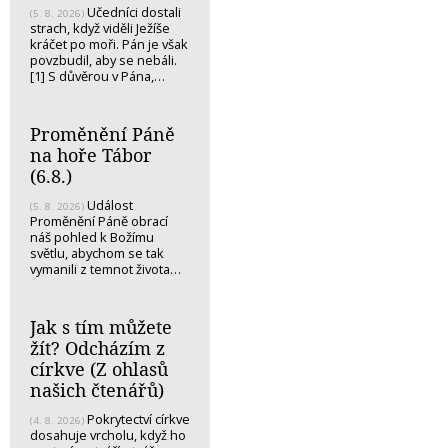
Učedníci dostali
(5. 8. 2026)
strach, když viděli Ježíše
kráčet po moři. Pán je však
povzbudil, aby se nebáli.
[1] S důvěrou v Pána,…
Proměnění Páně
na hoře Tábor
(6.8.)
Událost
(5. 8. 2026)
Proměnění Páně obrací
náš pohled k Božímu
světlu, abychom se tak
vymanili z temnot života…
Jak s tím můžete
žít? Odcházím z
církve (Z ohlasů
našich čtenářů)
Pokrytectví církve
(4. 8. 2026)
dosahuje vrcholu, když ho