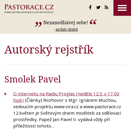
Nezanedbávej sebe!
-
archív citátů
Autorský rejstřík
Smolek Pavel
O internetu na Radiu Proglas (neděle 12.5. v 17,00
hod.)
(Články) Rozhovor s Mgr. Ignácem Muchou,
vedoucím projektu www.vira.cz a www.pastorace.cz
12.květen je Světovým dnem modliteb za sdělovací
prostředky. Papež Jan Pavel II. vydává vždy při
příležitosti tohoto…