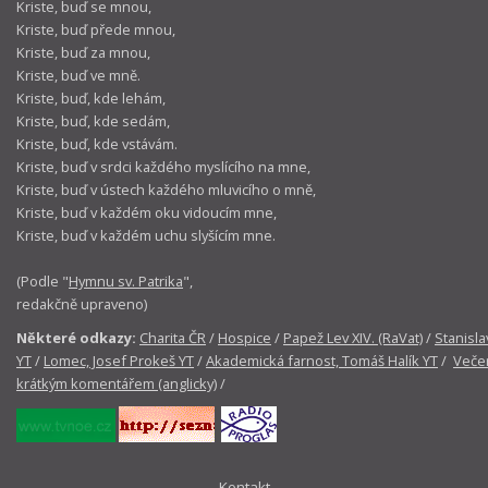
Kriste, buď se mnou,
Kriste, buď přede mnou,
Kriste, buď za mnou,
Kriste, buď ve mně.
Kriste, buď, kde lehám,
Kriste, buď, kde sedám,
Kriste, buď, kde vstávám.
Kriste, buď v srdci každého myslícího na mne,
Kriste, buď v ústech každého mluvicího o mně,
Kriste, buď v každém oku vidoucím mne,
Kriste, buď v každém uchu slyšícím mne.
(Podle "
Hymnu sv. Patrika
",
redakčně upraveno)
Některé odkazy:
Charita ČR
/
Hospice
/
Papež Lev XIV. (RaVat)
/
Stanisla
YT
/
Lomec, Josef Prokeš YT
/
Akademická farnost, Tomáš Halík YT
/
Večer
krátkým komentářem (anglicky)
/
Kontakt