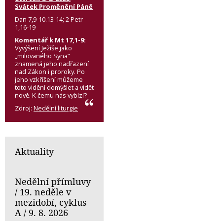
Svátek Proměnění Páně
Dan 7,9-10.13-14; 2 Petr
1,16-19
Komentář k Mt 17,1-9:
Vyvýšení Ježíše jako
„milovaného Syna“
znamená jeho nadřazení
nad Zákon i proroky. Po
jeho vzkříšení můžeme
toto vidění domýšlet a vidět
nově. K čemu nás vybízí?
Zdroj:
Nedělní liturgie
Aktuality
Nedělní přímluvy
/ 19. neděle v
mezidobí, cyklus
A / 9. 8. 2026