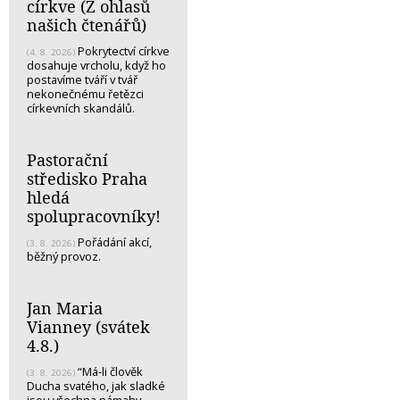
církve (Z ohlasů
našich čtenářů)
Pokrytectví církve
(4. 8. 2026)
dosahuje vrcholu, když ho
postavíme tváří v tvář
nekonečnému řetězci
církevních skandálů.
Pastorační
středisko Praha
hledá
spolupracovníky!
Pořádání akcí,
(3. 8. 2026)
běžný provoz.
Jan Maria
Vianney (svátek
4.8.)
“Má-li člověk
(3. 8. 2026)
Ducha svatého, jak sladké
jsou všechna námahy