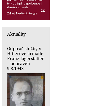
ty, kdo trpí rozpolceností
dnešního světa.
Zdroj:
Nedělní liturgie
Aktuality
Odpírač služby v
Hitlerově armádě
Franz Jägerstätter
– popraven
9.8.1943