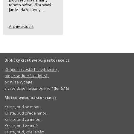
tohoto světa“, říká svatý
Jan Maria Vianney…
Archiv aktualit
Biblický citát webu pastorace.cz
„Stůjte na cestách a vyhlížejte,
ptejte se, která je dobrá,
po ní se vydejte
a vaše duše naleznou klid.“ (Jer 6,16)
Motto webu pastorace.cz
Kriste, buď se mnou,
Kriste, buď přede mnou,
Kriste, buď za mnou,
Kriste, buď ve mně.
Kriste, buď, kde lehám,