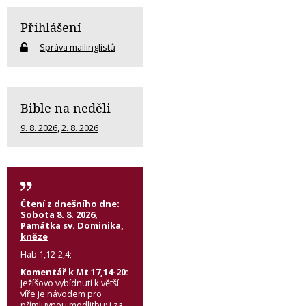
Přihlášení
Správa mailinglistů
Bible na neděli
9. 8. 2026
,
2. 8. 2026
Čtení z dnešního dne:
Sobota 8. 8. 2026,
Památka sv. Dominika,
kněze
Hab 1,12-2,4;
Komentář k Mt 17,14-20:
Ježíšovo vybídnutí k větší
víře je návodem pro
přímluvnou modlitbu: i za