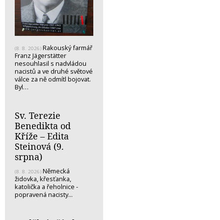
Rakouský farmář
(8. 8. 2026)
Franz Jägerstätter
nesouhlasil s nadvládou
nacistů a ve druhé světové
válce za ně odmítl bojovat.
Byl…
Sv. Terezie
Benedikta od
Kříže – Edita
Steinová (9.
srpna)
Německá
(8. 8. 2026)
židovka, křesťanka,
katolička a řeholnice -
popravená nacisty...