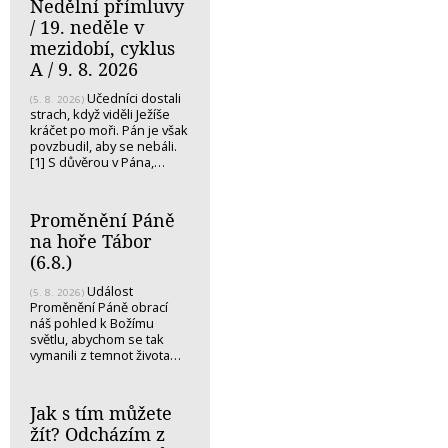
Nedělní přímluvy
/ 19. neděle v
mezidobí, cyklus
A / 9. 8. 2026
Učedníci dostali
(5. 8. 2026)
strach, když viděli Ježíše
kráčet po moři. Pán je však
povzbudil, aby se nebáli.
[1] S důvěrou v Pána,…
Proměnění Páně
na hoře Tábor
(6.8.)
Událost
(5. 8. 2026)
Proměnění Páně obrací
náš pohled k Božímu
světlu, abychom se tak
vymanili z temnot života…
Jak s tím můžete
žít? Odcházím z