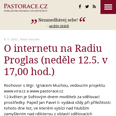
Nezanedbávej sebe!
-
archív citátů
8. 5. 2002 ,
Pavel Smolek
O internetu na Radiu
Proglas (neděle 12.5. v
17,00 hod.)
Rozhovor s Mgr. Ignácem Muchou, vedoucím projektu
www.vira.cz a www.pastorace.cz
12.květen je Světovým dnem modliteb za sdělovací
prostředky. Papež Jan Pavel II. vydává vždy při příležitosti
tohoto dne list, ve kterém vybízí nad hlubším
zamyšlením nad některou z oblastí sdělovacích