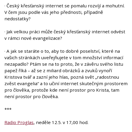
· Český křesťanský internet se pomalu rozvíjí a mohutní.
V čem jsou podle vás jeho přednosti, případně
nedostatky?
· Jak velkou práci může český křesťanský internet odvést
v rámci nové evangelizace?
· A jak se staráte o to, aby to dobré poselství, které na
vašich stránkách uveřejňujete v tom množství informací
nezapadlo? Ptám se na to proto, že v závěru svého listu
papež říká – až se z miliard obrázků a zvuků vynoří
Kristova tvář a zazní jeho hlas, pozná svět „radostnou
zvěst evangelia“ a to učiní internet skutečným prostorem
pro člověka, protože kde není prostor pro Krista, tam
není prostor pro člověka.
***
Radio Proglas
, neděle 12.5. v 17,00 hod.