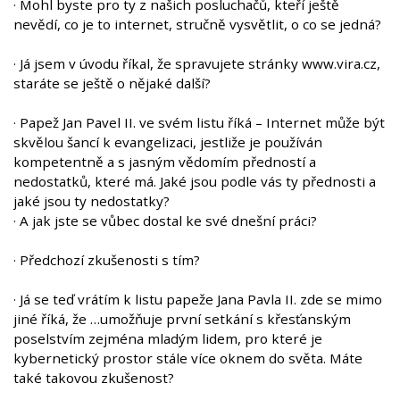
· Mohl byste pro ty z našich posluchačů, kteří ještě
nevědí, co je to internet, stručně vysvětlit, o co se jedná?
· Já jsem v úvodu říkal, že spravujete stránky www.vira.cz,
staráte se ještě o nějaké další?
· Papež Jan Pavel II. ve svém listu říká – Internet může být
skvělou šancí k evangelizaci, jestliže je používán
kompetentně a s jasným vědomím předností a
nedostatků, které má. Jaké jsou podle vás ty přednosti a
jaké jsou ty nedostatky?
· A jak jste se vůbec dostal ke své dnešní práci?
· Předchozí zkušenosti s tím?
· Já se teď vrátím k listu papeže Jana Pavla II. zde se mimo
jiné říká, že …umožňuje první setkání s křesťanským
poselstvím zejména mladým lidem, pro které je
kybernetický prostor stále více oknem do světa. Máte
také takovou zkušenost?